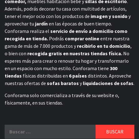
comedor,
muebles habitación bebé
y
sillas de escritorio
.
Además, podrás decorar tu casa con multitud de artículos,
tener el mejor ocio con los productos de
imagen y sonido
y
aprovechar tu
jardín
en las épocas de buen tiempo.
Conforama realiza el
servicio de envío a domicilio como
recogida en tienda.
Podrás
comprar online
entre nuestra
gama de más de 7.000 productos y
recibirlo en tu domicilio
,
o bien con
recogida gratis en nuestras tiendas física.
No
esperes más para crear o renovar tu hogar y transformarlo
en un espacio con mucho estilo. Conforama tiene
300
tiendas
físicas distribuidas en
6 países
distintos. Aproveche
nuestras ofertas de
sofas baratos
y
liquidaciones de sofas
.
Conforama solo comercializa a través de su website o,
físicamente, en sus tiendas.
Buscar: