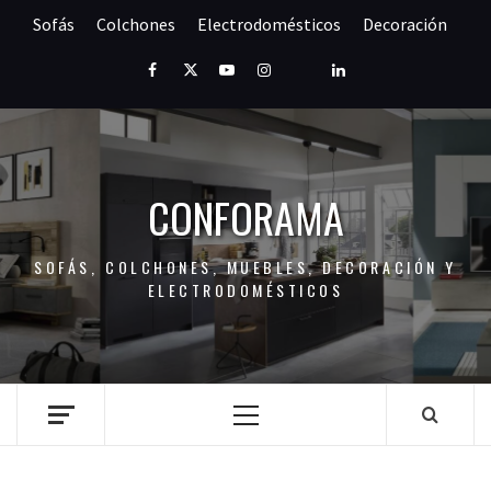
Saltar
Sofás
Colchones
Electrodomésticos
Decoración
al
contenido
Facebook
Twitter
Youtube
Instagram
Pinterest
LinkedIn
CONFORAMA
SOFÁS, COLCHONES, MUEBLES, DECORACIÓN Y
ELECTRODOMÉSTICOS
Menú
principal