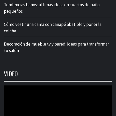
Tendencias baños: últimas ideas en cuartos de baño
pequeños
Cómo vestir una cama con canapé abatible y poner la
colcha
Decoración de mueble tv y pared: ideas para transformar
tu salón
VIDEO
Reproductor
de
vídeo