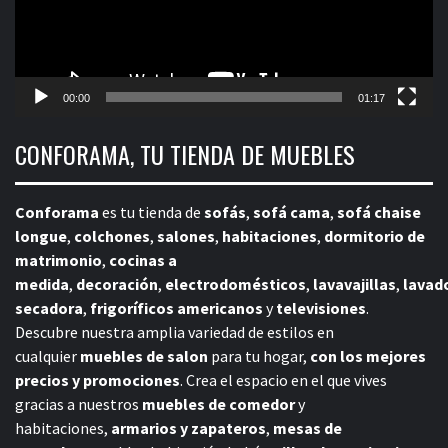
00:00
01:17
CONFORAMA, TU TIENDA DE MUEBLES
Conforama
es tu tienda de
sofás
,
sofá cama
,
sofá chaise
longue
,
colchones
,
salones
,
habitaciones
,
dormitorio de
matrimonio
,
cocinas a
medida
,
decoración
,
electrodomésticos
,
lavavajillas
,
lavad
secadora
,
frigoríficos americanos
y
televisiones
.
Descubre nuestra amplia variedad de estilos en
cualquier
muebles de salon
para tu hogar,
con los mejores
precios y promociones
. Crea el espacio en el que vives
gracias a nuestros
muebles de comedor
y
habitaciones,
armarios y zapateros
,
mesas de