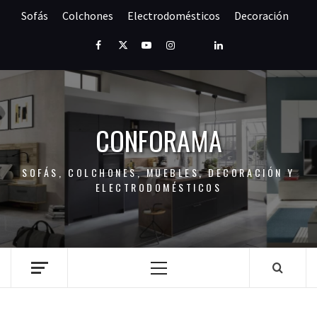
Saltar
Sofás
Colchones
Electrodomésticos
Decoración
al
contenido
Facebook
Twitter
Youtube
Instagram
Pinterest
LinkedIn
CONFORAMA
SOFÁS, COLCHONES, MUEBLES, DECORACIÓN Y
ELECTRODOMÉSTICOS
Menú
principal