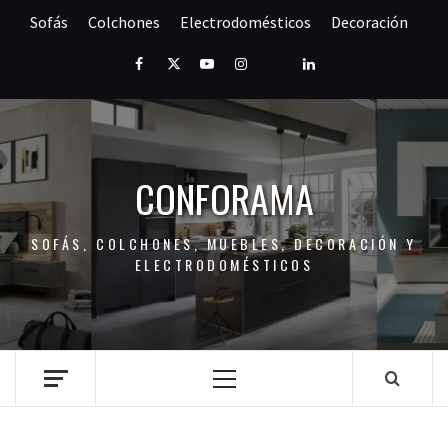
Saltar
Sofás
Colchones
Electrodomésticos
Decoración
al
contenido
Facebook
Twitter
Youtube
Instagram
Pinterest
LinkedIn
CONFORAMA
SOFÁS, COLCHONES, MUEBLES, DECORACIÓN Y
ELECTRODOMÉSTICOS
Menú
principal