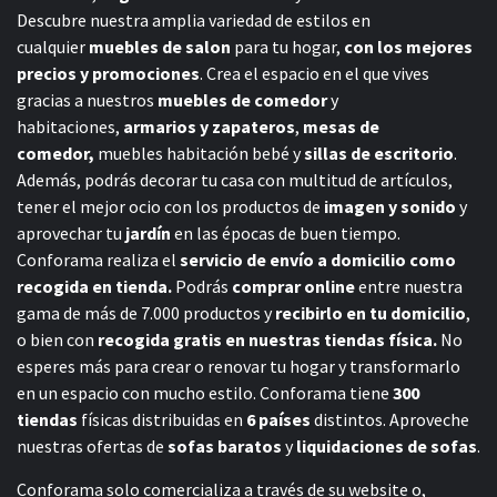
Descubre nuestra amplia variedad de estilos en
cualquier
muebles de salon
para tu hogar,
con los mejores
precios y promociones
. Crea el espacio en el que vives
gracias a nuestros
muebles de comedor
y
habitaciones,
armarios y zapateros
,
mesas de
comedor,
muebles habitación bebé
y
sillas de escritorio
.
Además, podrás decorar tu casa con multitud de artículos,
tener el mejor ocio con los productos de
imagen y sonido
y
aprovechar tu
jardín
en las épocas de buen tiempo.
Conforama realiza el
servicio de envío a domicilio como
recogida en tienda.
Podrás
comprar online
entre nuestra
gama de más de 7.000 productos y
recibirlo en tu domicilio
,
o bien con
recogida gratis en nuestras tiendas física.
No
esperes más para crear o renovar tu hogar y transformarlo
en un espacio con mucho estilo. Conforama tiene
300
tiendas
físicas distribuidas en
6 países
distintos. Aproveche
nuestras ofertas de
sofas baratos
y
liquidaciones de sofas
.
Conforama solo comercializa a través de su website o,