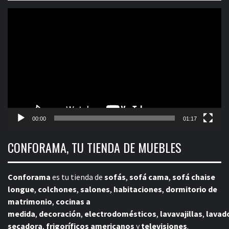
Reproductor
de
vídeo
00:00
01:17
CONFORAMA, TU TIENDA DE MUEBLES
Conforama
es tu tienda de
sofás
,
sofá cama
,
sofá chaise
longue
,
colchones
,
salones
,
habitaciones
,
dormitorio de
matrimonio
,
cocinas a
medida
,
decoración
,
electrodomésticos
,
lavavajillas
,
lavad
secadora
,
frigoríficos americanos
y
televisiones
.