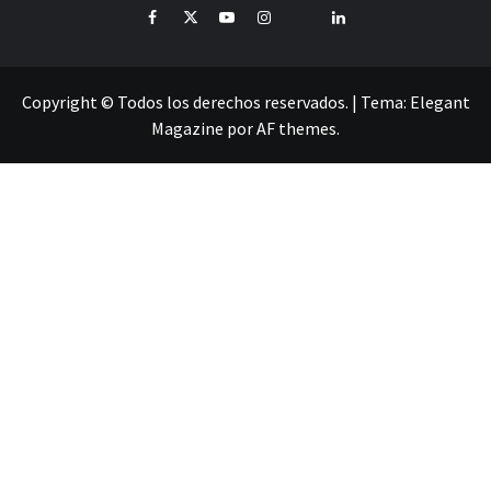
Facebook
Twitter
Youtube
Instagram
Pinterest
LinkedIn
Copyright © Todos los derechos reservados.
|
Tema:
Elegant
Magazine
por
AF themes
.