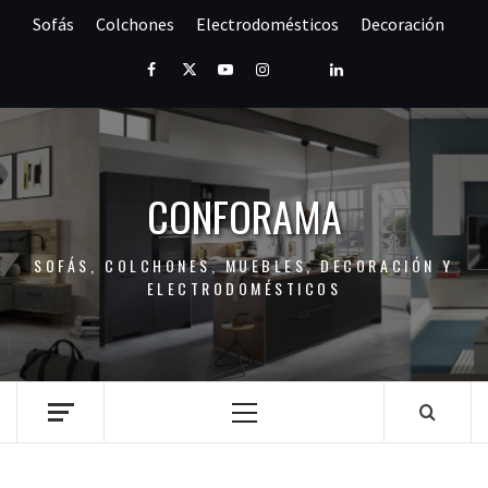
Saltar
Sofás
Colchones
Electrodomésticos
Decoración
al
contenido
Facebook
Twitter
Youtube
Instagram
Pinterest
LinkedIn
CONFORAMA
SOFÁS, COLCHONES, MUEBLES, DECORACIÓN Y
ELECTRODOMÉSTICOS
Menú
principal