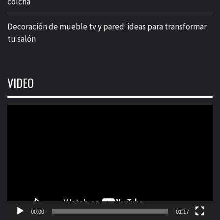
colcha
Decoración de mueble tv y pared: ideas para transformar
tu salón
VIDEO
Reproductor
de
vídeo
00:00
01:17