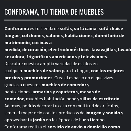
CONFORAMA, TU TIENDA DE MUEBLES
Conforama
es tu tienda de
sofás
,
sofá cama
,
sofá chaise
longue
,
colchones
,
salones
,
habitaciones
,
dormitorio de
matrimonio
,
cocinas a
medida
,
decoración
,
electrodomésticos
,
lavavajillas
,
lavad
secadora
,
frigoríficos americanos
y
televisiones
.
Descubre nuestra amplia variedad de estilos en
cualquier
muebles de salon
para tu hogar,
con los mejores
precios y promociones
. Crea el espacio en el que vives
gracias a nuestros
muebles de comedor
y
habitaciones,
armarios y zapateros
,
mesas de
comedor,
muebles habitación bebé
y
sillas de escritorio
.
Además, podrás decorar tu casa con multitud de artículos,
tener el mejor ocio con los productos de
imagen y sonido
y
aprovechar tu
jardín
en las épocas de buen tiempo.
Conforama realiza el
servicio de envío a domicilio como