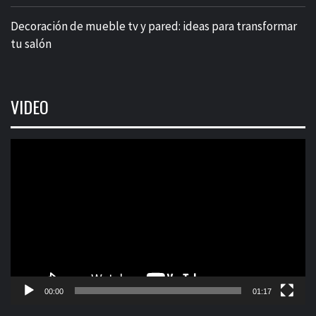
Decoración de mueble tv y pared: ideas para transformar
tu salón
VIDEO
Reproductor
de
vídeo
00:00
01:17