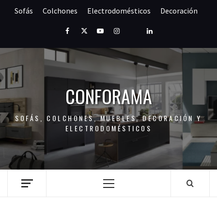
Saltar
Sofás
Colchones
Electrodomésticos
Decoración
al
contenido
Facebook
Twitter
Youtube
Instagram
Pinterest
LinkedIn
CONFORAMA
SOFÁS, COLCHONES, MUEBLES, DECORACIÓN Y
ELECTRODOMÉSTICOS
Menú
principal