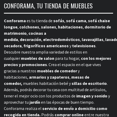
CONFORAMA, TU TIENDA DE MUEBLES
Conforama
es tu tienda de
sofás
,
sofá cama
,
sofá chaise
longue
,
colchones
,
salones
,
habitaciones
,
dormitorio de
matrimonio
,
cocinas a
medida
,
decoración
,
electrodomésticos
,
lavavajillas
,
lavad
secadora
,
frigoríficos americanos
y
televisiones
.
Descubre nuestra amplia variedad de estilos en
cualquier
muebles de salon
para tu hogar,
con los mejores
precios y promociones
. Crea el espacio en el que vives
gracias a nuestros
muebles de comedor
y
habitaciones,
armarios y zapateros
,
mesas de
comedor,
muebles habitación bebé
y
sillas de escritorio
.
Además, podrás decorar tu casa con multitud de artículos,
tener el mejor ocio con los productos de
imagen y sonido
y
aprovechar tu
jardín
en las épocas de buen tiempo.
Conforama realiza el
servicio de envío a domicilio como
recogida en tienda.
Podrás
comprar online
entre nuestra