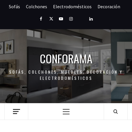
Saltar
Sofás
Colchones
Electrodomésticos
Decoración
al
contenido
Facebook
Twitter
Youtube
Instagram
Pinterest
LinkedIn
CONFORAMA
SOFÁS, COLCHONES, MUEBLES, DECORACIÓN Y
ELECTRODOMÉSTICOS
Menú
principal