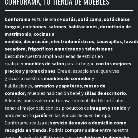
CONFORAMA, TU TIENDA DE MUEBLES
Conforama
es tu tienda de
sofás
,
sofá cama
,
sofá chaise
longue
,
colchones
,
salones
,
habitaciones
,
dormitorio de
matrimonio
,
cocinas a
medida
,
decoración
,
electrodomésticos
,
lavavajillas
,
lavad
secadora
,
frigoríficos americanos
y
televisiones
.
Descubre nuestra amplia variedad de estilos en
cualquier
muebles de salon
para tu hogar,
con los mejores
precios y promociones
. Crea el espacio en el que vives
gracias a nuestros
muebles de comedor
y
habitaciones,
armarios y zapateros
,
mesas de
comedor,
muebles habitación bebé
y
sillas de escritorio
.
Además, podrás decorar tu casa con multitud de artículos,
tener el mejor ocio con los productos de
imagen y sonido
y
aprovechar tu
jardín
en las épocas de buen tiempo.
Conforama realiza el
servicio de envío a domicilio como
recogida en tienda.
Podrás
comprar online
entre nuestra
gama de más de 7.000 productos y
recibirlo en tu domicilio
,