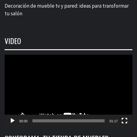
Decoración de mueble tv y pared: ideas para transformar
tu salón
VIDEO
Reproductor
de
vídeo
00:00
01:17