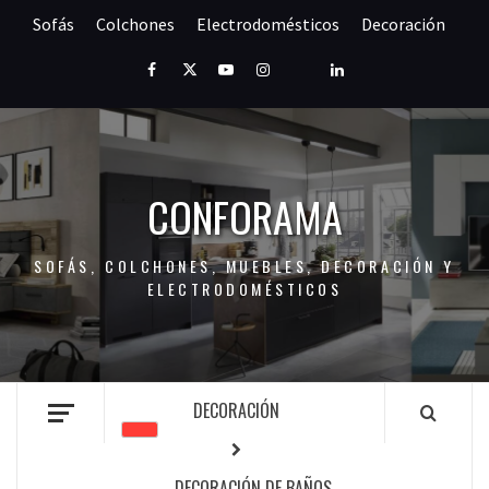
Saltar
Sofás
Colchones
Electrodomésticos
Decoración
al
contenido
Facebook
Twitter
Youtube
Instagram
Pinterest
LinkedIn
CONFORAMA
SOFÁS, COLCHONES, MUEBLES, DECORACIÓN Y
ELECTRODOMÉSTICOS
DECORACIÓN
DECORACIÓN DE BAÑOS