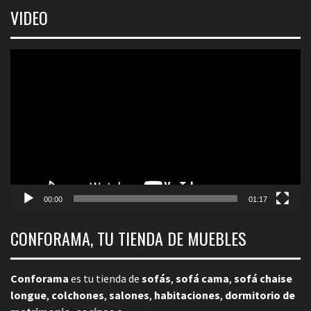
VIDEO
Reproductor
de
vídeo
00:00
01:17
CONFORAMA, TU TIENDA DE MUEBLES
Conforama
es tu tienda de
sofás
,
sofá cama
,
sofá chaise
longue
,
colchones
,
salones
,
habitaciones
,
dormitorio de