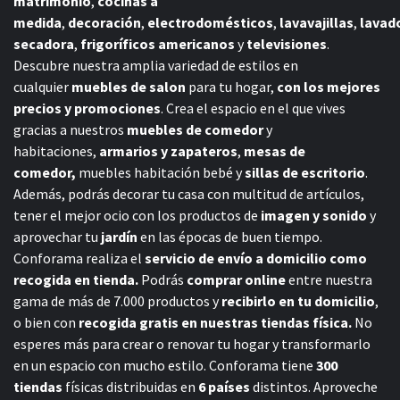
matrimonio
,
cocinas a
medida
,
decoración
,
electrodomésticos
,
lavavajillas
,
lavad
secadora
,
frigoríficos americanos
y
televisiones
.
Descubre nuestra amplia variedad de estilos en
cualquier
muebles de salon
para tu hogar,
con los mejores
precios y promociones
. Crea el espacio en el que vives
gracias a nuestros
muebles de comedor
y
habitaciones,
armarios y zapateros
,
mesas de
comedor,
muebles habitación bebé
y
sillas de escritorio
.
Además, podrás decorar tu casa con multitud de artículos,
tener el mejor ocio con los productos de
imagen y sonido
y
aprovechar tu
jardín
en las épocas de buen tiempo.
Conforama realiza el
servicio de envío a domicilio como
recogida en tienda.
Podrás
comprar online
entre nuestra
gama de más de 7.000 productos y
recibirlo en tu domicilio
,
o bien con
recogida gratis en nuestras tiendas física.
No
esperes más para crear o renovar tu hogar y transformarlo
en un espacio con mucho estilo. Conforama tiene
300
tiendas
físicas distribuidas en
6 países
distintos. Aproveche