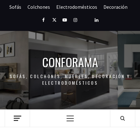
Saltar
Sofás
Colchones
Electrodomésticos
Decoración
al
contenido
Facebook
Twitter
Youtube
Instagram
Pinterest
LinkedIn
CONFORAMA
SOFÁS, COLCHONES, MUEBLES, DECORACIÓN Y
ELECTRODOMÉSTICOS
Menú
principal