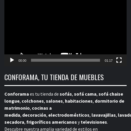
Reproductor
de
vídeo
00:00
01:17
CONFORAMA, TU TIENDA DE MUEBLES
Conforama
es tu tienda de
sofás
,
sofá cama
,
sofá chaise
longue
,
colchones
,
salones
,
habitaciones
,
dormitorio de
matrimonio
,
cocinas a
medida
,
decoración
,
electrodomésticos
,
lavavajillas
,
lavad
secadora
,
frigoríficos americanos
y
televisiones
.
Descubre nuestra amplia variedad de estilos en