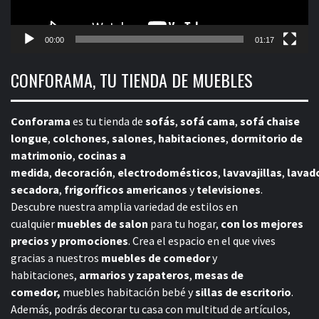
00:00
01:17
CONFORAMA, TU TIENDA DE MUEBLES
Conforama
es tu tienda de
sofás
,
sofá cama
,
sofá chaise
longue
,
colchones
,
salones
,
habitaciones
,
dormitorio de
matrimonio
,
cocinas a
medida
,
decoración
,
electrodomésticos
,
lavavajillas
,
lavad
secadora
,
frigoríficos americanos
y
televisiones
.
Descubre nuestra amplia variedad de estilos en
cualquier
muebles de salon
para tu hogar,
con los mejores
precios y promociones
. Crea el espacio en el que vives
gracias a nuestros
muebles de comedor
y
habitaciones,
armarios y zapateros
,
mesas de
comedor,
muebles habitación bebé
y
sillas de escritorio
.
Además, podrás decorar tu casa con multitud de artículos,