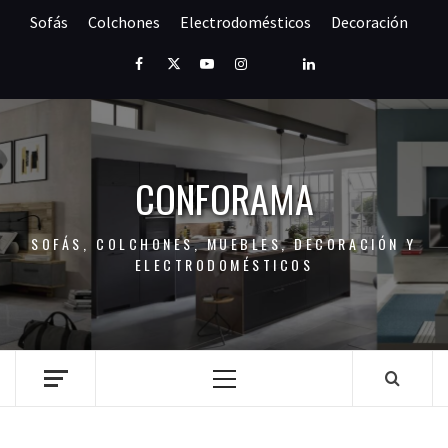
Saltar
Sofás
Colchones
Electrodomésticos
Decoración
al
contenido
Facebook
Twitter
Youtube
Instagram
Pinterest
LinkedIn
CONFORAMA
SOFÁS, COLCHONES, MUEBLES, DECORACIÓN Y
ELECTRODOMÉSTICOS
Menú
principal