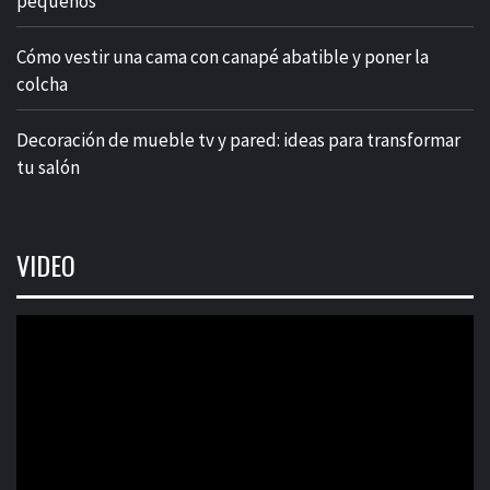
pequeños
Cómo vestir una cama con canapé abatible y poner la
colcha
Decoración de mueble tv y pared: ideas para transformar
tu salón
VIDEO
Reproductor
de
vídeo