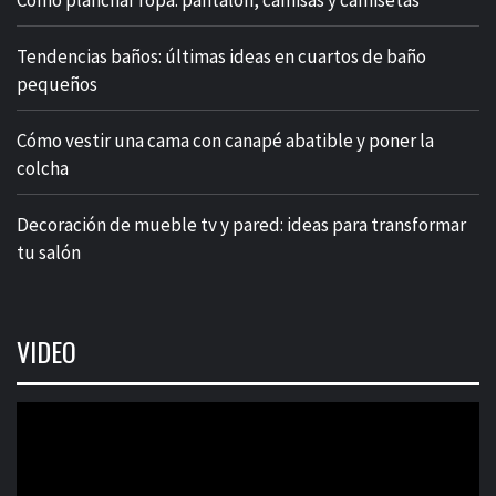
Cómo planchar ropa: pantalón, camisas y camisetas
Tendencias baños: últimas ideas en cuartos de baño
pequeños
Cómo vestir una cama con canapé abatible y poner la
colcha
Decoración de mueble tv y pared: ideas para transformar
tu salón
VIDEO
Reproductor
de
vídeo