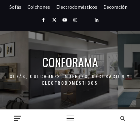
Saltar
Sofás
Colchones
Electrodomésticos
Decoración
al
contenido
Facebook
Twitter
Youtube
Instagram
Pinterest
LinkedIn
CONFORAMA
SOFÁS, COLCHONES, MUEBLES, DECORACIÓN Y
ELECTRODOMÉSTICOS
Menú
principal