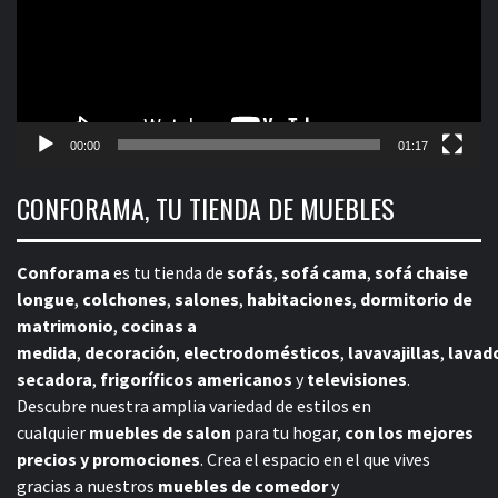
00:00
01:17
CONFORAMA, TU TIENDA DE MUEBLES
Conforama
es tu tienda de
sofás
,
sofá cama
,
sofá chaise
longue
,
colchones
,
salones
,
habitaciones
,
dormitorio de
matrimonio
,
cocinas a
medida
,
decoración
,
electrodomésticos
,
lavavajillas
,
lavad
secadora
,
frigoríficos americanos
y
televisiones
.
Descubre nuestra amplia variedad de estilos en
cualquier
muebles de salon
para tu hogar,
con los mejores
precios y promociones
. Crea el espacio en el que vives
gracias a nuestros
muebles de comedor
y