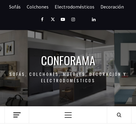
Saltar
Sofás
Colchones
Electrodomésticos
Decoración
al
contenido
Facebook
Twitter
Youtube
Instagram
Pinterest
LinkedIn
CONFORAMA
SOFÁS, COLCHONES, MUEBLES, DECORACIÓN Y
ELECTRODOMÉSTICOS
Menú
principal