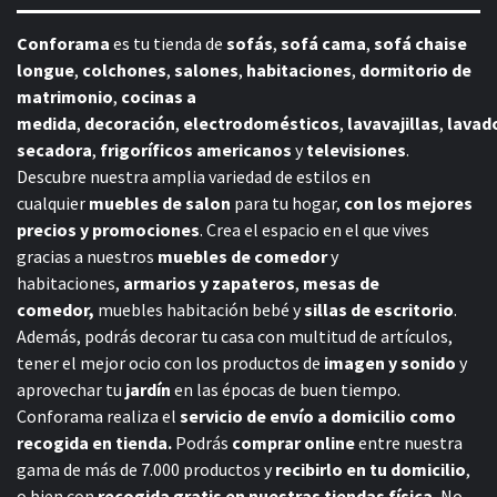
Conforama
es tu tienda de
sofás
,
sofá cama
,
sofá chaise
longue
,
colchones
,
salones
,
habitaciones
,
dormitorio de
matrimonio
,
cocinas a
medida
,
decoración
,
electrodomésticos
,
lavavajillas
,
lavad
secadora
,
frigoríficos americanos
y
televisiones
.
Descubre nuestra amplia variedad de estilos en
cualquier
muebles de salon
para tu hogar,
con los mejores
precios y promociones
. Crea el espacio en el que vives
gracias a nuestros
muebles de comedor
y
habitaciones,
armarios y zapateros
,
mesas de
comedor,
muebles habitación bebé
y
sillas de escritorio
.
Además, podrás decorar tu casa con multitud de artículos,
tener el mejor ocio con los productos de
imagen y sonido
y
aprovechar tu
jardín
en las épocas de buen tiempo.
Conforama realiza el
servicio de envío a domicilio como
recogida en tienda.
Podrás
comprar online
entre nuestra
gama de más de 7.000 productos y
recibirlo en tu domicilio
,
o bien con
recogida gratis en nuestras tiendas física.
No