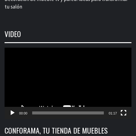
tu salón
VIDEO
Reproductor
de
vídeo
00:00
01:17
CONFORAMA, TU TIENDA DE MUEBLES