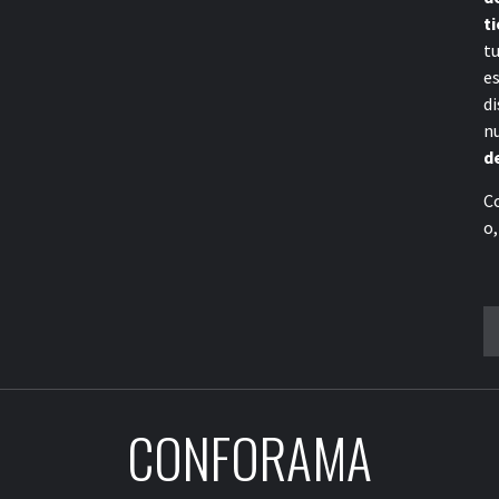
ti
t
e
di
n
d
C
o,
B
CONFORAMA