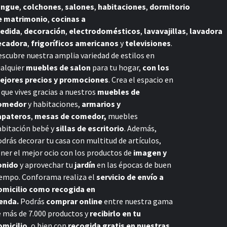
ongue
,
colchones
,
salones
,
habitaciones
,
dormitorio
e matrimonio
,
cocinas a
edida
,
decoración
,
electrodomésticos
,
lavavajillas
,
lavadora
ecadora
,
frigoríficos americanos
y
televisiones
.
scubre nuestra amplia variedad de estilos en
ualquier
muebles de salon
para tu hogar,
con los
ejores precios y promociones
. Crea el espacio en
 que vives gracias a nuestros
muebles de
omedor
y habitaciones,
armarios y
apateros
,
mesas de comedor,
muebles
abitación bebé
y
sillas de escritorio
. Además,
drás decorar tu casa con multitud de artículos,
ner el mejor ocio con los productos de
imagen y
onido
y aprovechar tu
jardín
en las épocas de buen
iempo. Conforama realiza el
servicio de envío a
omicilio como recogida en
ienda.
Podrás
comprar online
entre nuestra gama
e más de 7.000 productos y
recibirlo en tu
omicilio
, o bien con
recogida gratis en nuestras