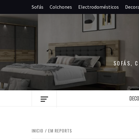
Saltar
Sofás
Colchones
Electrodomésticos
Decor
al
contenido
SOFÁS, 
DEC
INICIO
EM REPORTS