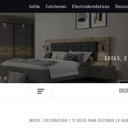
Saltar
Sofás
Colchones
Electrodomésticos
Decor
al
contenido
SOFÁS, 
DEC
INICIO
DECORACIÓN
12 IDEAS PARA DECORAR LA HA