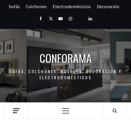
Saltar
Sofás
Colchones
Electrodomésticos
Decoración
al
contenido
Facebook
Twitter
Youtube
Instagram
Pinterest
LinkedIn
CONFORAMA
SOFÁS, COLCHONES, MUEBLES, DECORACIÓN Y
ELECTRODOMÉSTICOS
Menú
principal