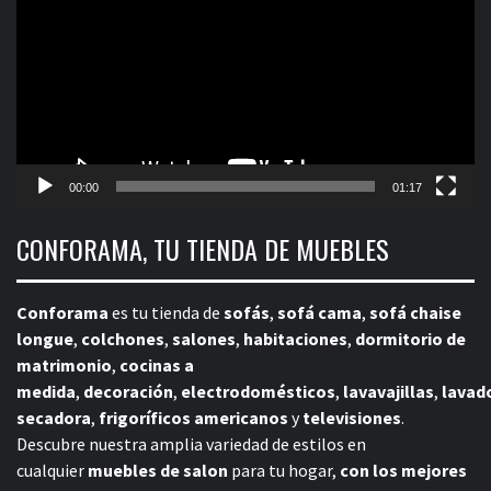
vídeo
00:00
01:17
CONFORAMA, TU TIENDA DE MUEBLES
Conforama
es tu tienda de
sofás
,
sofá cama
,
sofá chaise
longue
,
colchones
,
salones
,
habitaciones
,
dormitorio de
matrimonio
,
cocinas a
medida
,
decoración
,
electrodomésticos
,
lavavajillas
,
lavad
secadora
,
frigoríficos americanos
y
televisiones
.
Descubre nuestra amplia variedad de estilos en
cualquier
muebles de salon
para tu hogar,
con los mejores