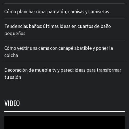
Cómo planchar ropa: pantalón, camisas y camisetas
Tendencias baños: últimas ideas en cuartos de baño
pequeños
Cómo vestir una cama con canapé abatible y poner la
colcha
Decoración de mueble tv y pared: ideas para transformar
tu salón
VIDEO
Reproductor
de