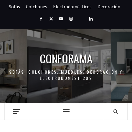
Saltar
Sofás
Colchones
Electrodomésticos
Decoración
al
contenido
Facebook
Twitter
Youtube
Instagram
Pinterest
LinkedIn
CONFORAMA
SOFÁS, COLCHONES, MUEBLES, DECORACIÓN Y
ELECTRODOMÉSTICOS
Menú
principal