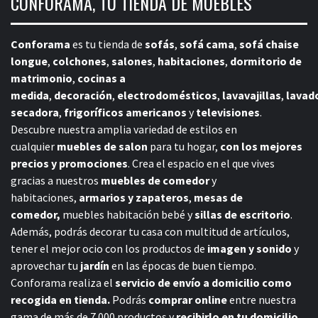
CONFORAMA, TU TIENDA DE MUEBLES
Conforama
es tu tienda de
sofás
,
sofá cama
,
sofá chaise
longue
,
colchones
,
salones
,
habitaciones
,
dormitorio de
matrimonio
,
cocinas a
medida
,
decoración
,
electrodomésticos
,
lavavajillas
,
lavad
secadora
,
frigoríficos americanos
y
televisiones
.
Descubre nuestra amplia variedad de estilos en
cualquier
muebles de salon
para tu hogar,
con los mejores
precios y promociones
. Crea el espacio en el que vives
gracias a nuestros
muebles de comedor
y
habitaciones,
armarios y zapateros
,
mesas de
comedor,
muebles habitación bebé
y
sillas de escritorio
.
Además, podrás decorar tu casa con multitud de artículos,
tener el mejor ocio con los productos de
imagen y sonido
y
aprovechar tu
jardín
en las épocas de buen tiempo.
Conforama realiza el
servicio de envío a domicilio como
recogida en tienda.
Podrás
comprar online
entre nuestra
gama de más de 7.000 productos y
recibirlo en tu domicilio
,