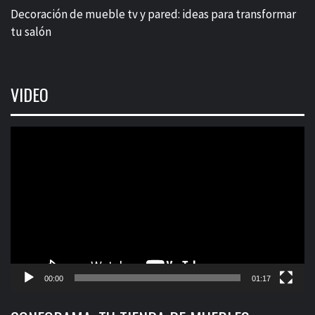
Decoración de mueble tv y pared: ideas para transformar
tu salón
VIDEO
Reproductor
de
vídeo
00:00
01:17