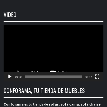
VIDEO
Reproductor
de
vídeo
00:00
01:17
CONFORAMA, TU TIENDA DE MUEBLES
Conforama
es tu tienda de
sofás
,
sofá cama
,
sofá chaise