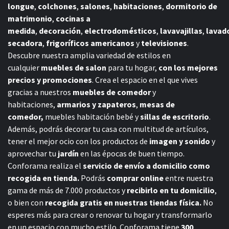
longue
,
colchones
,
salones
,
habitaciones
,
dormitorio de
matrimonio
,
cocinas a
medida
,
decoración
,
electrodomésticos
,
lavavajillas
,
lavad
secadora
,
frigoríficos americanos
y
televisiones
.
Descubre nuestra amplia variedad de estilos en
cualquier
muebles de salon
para tu hogar,
con los mejores
precios y promociones
. Crea el espacio en el que vives
gracias a nuestros
muebles de comedor
y
habitaciones,
armarios y zapateros
,
mesas de
comedor,
muebles habitación bebé
y
sillas de escritorio
.
Además, podrás decorar tu casa con multitud de artículos,
tener el mejor ocio con los productos de
imagen y sonido
y
aprovechar tu
jardín
en las épocas de buen tiempo.
Conforama realiza el
servicio de envío a domicilio como
recogida en tienda.
Podrás
comprar online
entre nuestra
gama de más de 7.000 productos y
recibirlo en tu domicilio
,
o bien con
recogida gratis en nuestras tiendas física.
No
esperes más para crear o renovar tu hogar y transformarlo
en un espacio con mucho estilo. Conforama tiene
300