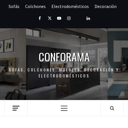
Saltar
Sofás
Colchones
Electrodomésticos
Decoración
al
contenido
Facebook
Twitter
Youtube
Instagram
Pinterest
LinkedIn
CONFORAMA
SOFÁS, COLCHONES, MUEBLES, DECORACIÓN Y
ELECTRODOMÉSTICOS
Menú
principal