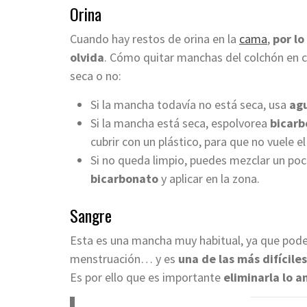
Orina
Cuando hay restos de orina en la
c
a
ma
,
por lo
olvida
. Cómo quitar manchas del colchón en 
seca o no:
Si la mancha todavía no está seca, usa
agu
Si la mancha está seca, espolvorea
bicarb
cubrir con un plástico, para que no vuele e
Si no queda limpio, puedes mezclar un po
bicarbonato
y aplicar en la zona.
Sangre
Esta es una mancha muy habitual, ya que pode
menstruación… y es
una de las más difícile
Es por ello que es importante
eliminarla lo a