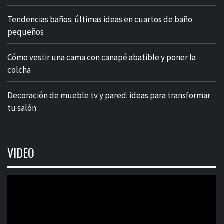
Tendencias baños: últimas ideas en cuartos de baño
pequeños
Cómo vestir una cama con canapé abatible y poner la
colcha
Decoración de mueble tv y pared: ideas para transformar
tu salón
VIDEO
Reproductor
de
vídeo