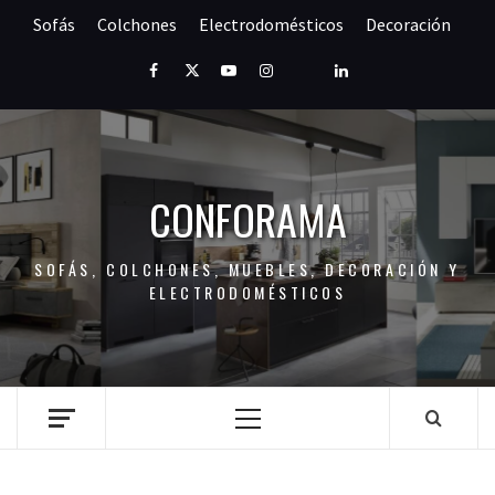
Saltar
Sofás
Colchones
Electrodomésticos
Decoración
al
contenido
Facebook
Twitter
Youtube
Instagram
Pinterest
LinkedIn
CONFORAMA
SOFÁS, COLCHONES, MUEBLES, DECORACIÓN Y
ELECTRODOMÉSTICOS
Menú
principal