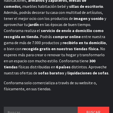
habitaciones,
armarios y zapateros
,
mesas de
comedor,
muebles habitación bebé
y
sillas de escritorio
.
Además, podrás decorar tu casa con multitud de artículos,
tener el mejor ocio con los productos de
imagen y sonido
y
aprovechar tu
jardín
en las épocas de buen tiempo.
Conforama realiza el
servicio de envío a domicilio como
recogida en tienda.
Podrás
comprar online
entre nuestra
gama de más de 7.000 productos y
recibirlo en tu domicilio
,
o bien con
recogida gratis en nuestras tiendas física.
No
esperes más para crear o renovar tu hogar y transformarlo
en un espacio con mucho estilo. Conforama tiene
300
tiendas
físicas distribuidas en
6 países
distintos. Aproveche
nuestras ofertas de
sofas baratos
y
liquidaciones de sofas
.
Conforama solo comercializa a través de su website o,
físicamente, en sus tiendas.
Buscar: