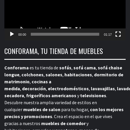
00:00
01:17
CONFORAMA, TU TIENDA DE MUEBLES
Conforama
es tu tienda de
sofás
,
sofá cama
,
sofá chaise
longue
,
colchones
,
salones
,
habitaciones
,
dormitorio de
matrimonio
,
cocinas a
medida
,
decoración
,
electrodomésticos
,
lavavajillas
,
lavad
secadora
,
frigoríficos americanos
y
televisiones
.
Descubre nuestra amplia variedad de estilos en
cualquier
muebles de salon
para tu hogar,
con los mejores
precios y promociones
. Crea el espacio en el que vives
gracias a nuestros
muebles de comedor
y