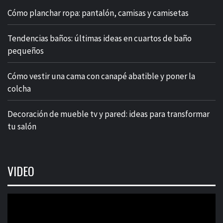
Cómo planchar ropa: pantalón, camisas y camisetas
Tendencias baños: últimas ideas en cuartos de baño
pequeños
Cómo vestir una cama con canapé abatible y poner la
colcha
Decoración de mueble tv y pared: ideas para transformar
tu salón
VIDEO
Reproductor
de
vídeo