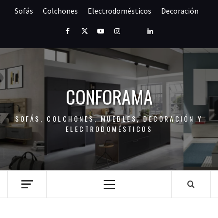
Saltar
Sofás
Colchones
Electrodomésticos
Decoración
al
contenido
Facebook
Twitter
Youtube
Instagram
Pinterest
LinkedIn
CONFORAMA
SOFÁS, COLCHONES, MUEBLES, DECORACIÓN Y
ELECTRODOMÉSTICOS
Menú
principal