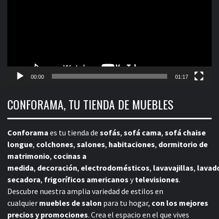
00:00
01:17
CONFORAMA, TU TIENDA DE MUEBLES
Conforama
es tu tienda de
sofás
,
sofá cama
,
sofá chaise
longue
,
colchones
,
salones
,
habitaciones
,
dormitorio de
matrimonio
,
cocinas a
medida
,
decoración
,
electrodomésticos
,
lavavajillas
,
lavad
secadora
,
frigoríficos americanos
y
televisiones
.
Descubre nuestra amplia variedad de estilos en
cualquier
muebles de salon
para tu hogar,
con los mejores
precios y promociones
. Crea el espacio en el que vives