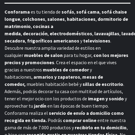
Conforama
es tu tienda de
sofás
,
sofá cama
,
sofá chaise
longue
,
colchones
,
salones
,
habitaciones
,
dormitorio de
matrimonio
,
cocinas a
medida
,
decoración
,
electrodomésticos
,
lavavajillas
,
lavad
secadora
,
frigoríficos americanos
y
televisiones
.
Descubre nuestra amplia variedad de estilos en
cualquier
muebles de salon
para tu hogar,
con los mejores
precios y promociones
. Crea el espacio en el que vives
gracias a nuestros
muebles de comedor
y
habitaciones,
armarios y zapateros
,
mesas de
comedor,
muebles habitación bebé
y
sillas de escritorio
.
Además, podrás decorar tu casa con multitud de artículos,
tener el mejor ocio con los productos de
imagen y sonido
y
aprovechar tu
jardín
en las épocas de buen tiempo.
Conforama realiza el
servicio de envío a domicilio como
recogida en tienda.
Podrás
comprar online
entre nuestra
gama de más de 7.000 productos y
recibirlo en tu domicilio
,
o bien con
recogida gratis en nuestras tiendas física.
No