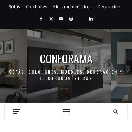
Saltar
Sofás
Colchones
Electrodomésticos
Decoración
al
contenido
Facebook
Twitter
Youtube
Instagram
Pinterest
LinkedIn
CONFORAMA
SOFÁS, COLCHONES, MUEBLES, DECORACIÓN Y
ELECTRODOMÉSTICOS
Menú
principal