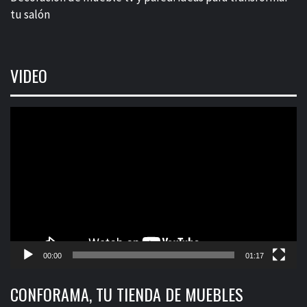
tu salón
VIDEO
Reproductor
de
vídeo
00:00
01:17
CONFORAMA, TU TIENDA DE MUEBLES