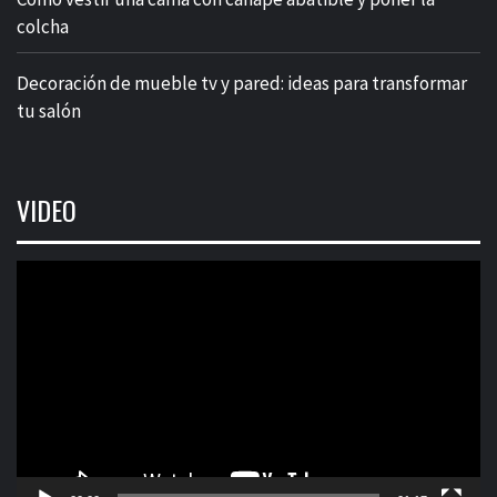
colcha
Decoración de mueble tv y pared: ideas para transformar
tu salón
VIDEO
Reproductor
de
vídeo