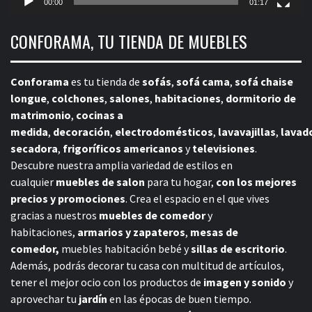
00:00
01:17
CONFORAMA, TU TIENDA DE MUEBLES
Conforama
es tu tienda de
sofás
,
sofá cama
,
sofá chaise
longue
,
colchones
,
salones
,
habitaciones
,
dormitorio de
matrimonio
,
cocinas a
medida
,
decoración
,
electrodomésticos
,
lavavajillas
,
lavad
secadora
,
frigoríficos americanos
y
televisiones
.
Descubre nuestra amplia variedad de estilos en
cualquier
muebles de salon
para tu hogar,
con los mejores
precios y promociones
. Crea el espacio en el que vives
gracias a nuestros
muebles de comedor
y
habitaciones,
armarios y zapateros
,
mesas de
comedor,
muebles habitación bebé
y
sillas de escritorio
.
Además, podrás decorar tu casa con multitud de artículos,
tener el mejor ocio con los productos de
imagen y sonido
y
aprovechar tu
jardín
en las épocas de buen tiempo.