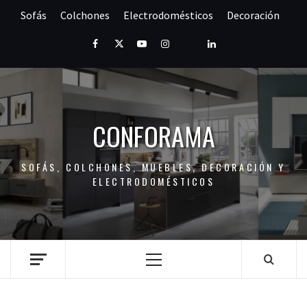
Saltar
Sofás
Colchones
Electrodomésticos
Decoración
al
contenido
Facebook
Twitter
Youtube
Instagram
Pinterest
LinkedIn
CONFORAMA
SOFÁS, COLCHONES, MUEBLES, DECORACIÓN Y
ELECTRODOMÉSTICOS
Menú
principal