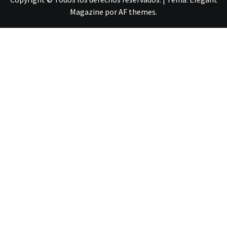
Magazine
por
AF themes
.