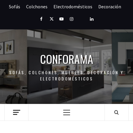
Saltar
Sofás
Colchones
Electrodomésticos
Decoración
al
contenido
Facebook
Twitter
Youtube
Instagram
Pinterest
LinkedIn
CONFORAMA
SOFÁS, COLCHONES, MUEBLES, DECORACIÓN Y
ELECTRODOMÉSTICOS
Menú
principal