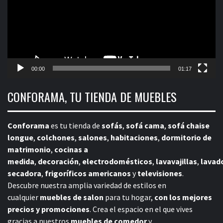
00:00
01:17
CONFORAMA, TU TIENDA DE MUEBLES
Conforama
es tu tienda de
sofás
,
sofá cama
,
sofá chaise
longue
,
colchones
,
salones
,
habitaciones
,
dormitorio de
matrimonio
,
cocinas a
medida
,
decoración
,
electrodomésticos
,
lavavajillas
,
lavad
secadora
,
frigoríficos americanos
y
televisiones
.
Descubre nuestra amplia variedad de estilos en
cualquier
muebles de salon
para tu hogar,
con los mejores
precios y promociones
. Crea el espacio en el que vives
gracias a nuestros
muebles de comedor
y