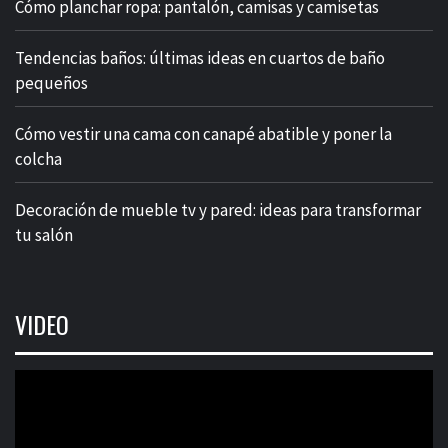
Cómo planchar ropa: pantalón, camisas y camisetas
Tendencias baños: últimas ideas en cuartos de baño
pequeños
Cómo vestir una cama con canapé abatible y poner la
colcha
Decoración de mueble tv y pared: ideas para transformar
tu salón
VIDEO
Reproductor
de
vídeo