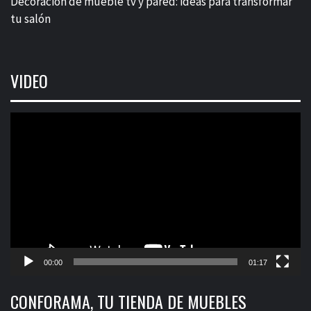
Decoración de mueble tv y pared: ideas para transformar
tu salón
VIDEO
Reproductor
de
vídeo
00:00
01:17
CONFORAMA, TU TIENDA DE MUEBLES