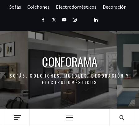
Saltar
Sofás
Colchones
Electrodomésticos
Decoración
al
contenido
Facebook
Twitter
Youtube
Instagram
Pinterest
LinkedIn
CONFORAMA
SOFÁS, COLCHONES, MUEBLES, DECORACIÓN Y
ELECTRODOMÉSTICOS
Menú
principal