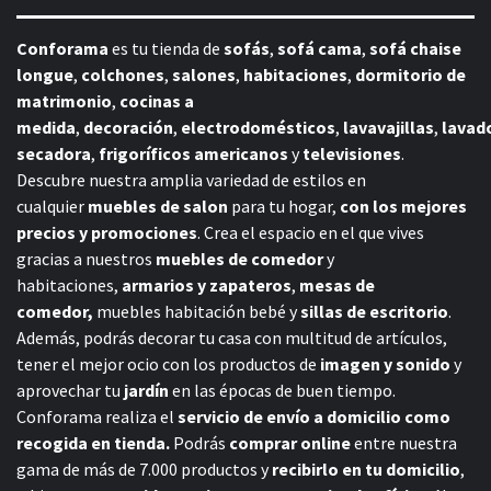
Conforama
es tu tienda de
sofás
,
sofá cama
,
sofá chaise
longue
,
colchones
,
salones
,
habitaciones
,
dormitorio de
matrimonio
,
cocinas a
medida
,
decoración
,
electrodomésticos
,
lavavajillas
,
lavad
secadora
,
frigoríficos americanos
y
televisiones
.
Descubre nuestra amplia variedad de estilos en
cualquier
muebles de salon
para tu hogar,
con los mejores
precios y promociones
. Crea el espacio en el que vives
gracias a nuestros
muebles de comedor
y
habitaciones,
armarios y zapateros
,
mesas de
comedor,
muebles habitación bebé
y
sillas de escritorio
.
Además, podrás decorar tu casa con multitud de artículos,
tener el mejor ocio con los productos de
imagen y sonido
y
aprovechar tu
jardín
en las épocas de buen tiempo.
Conforama realiza el
servicio de envío a domicilio como
recogida en tienda.
Podrás
comprar online
entre nuestra
gama de más de 7.000 productos y
recibirlo en tu domicilio
,