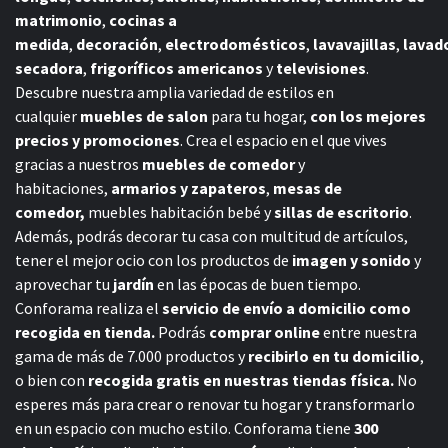
matrimonio
,
cocinas a
medida
,
decoración
,
electrodomésticos
,
lavavajillas
,
lavad
secadora
,
frigoríficos americanos
y
televisiones
.
Descubre nuestra amplia variedad de estilos en
cualquier
muebles de salon
para tu hogar,
con los mejores
precios y promociones
. Crea el espacio en el que vives
gracias a nuestros
muebles de comedor
y
habitaciones,
armarios y zapateros
,
mesas de
comedor,
muebles habitación bebé
y
sillas de escritorio
.
Además, podrás decorar tu casa con multitud de artículos,
tener el mejor ocio con los productos de
imagen y sonido
y
aprovechar tu
jardín
en las épocas de buen tiempo.
Conforama realiza el
servicio de envío a domicilio como
recogida en tienda.
Podrás
comprar online
entre nuestra
gama de más de 7.000 productos y
recibirlo en tu domicilio
,
o bien con
recogida gratis en nuestras tiendas física.
No
esperes más para crear o renovar tu hogar y transformarlo
en un espacio con mucho estilo. Conforama tiene
300