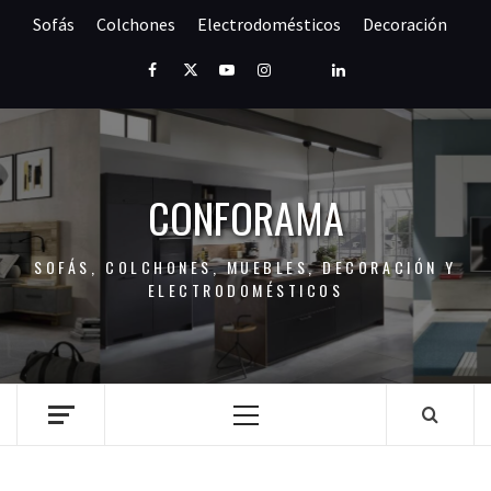
Saltar
Sofás
Colchones
Electrodomésticos
Decoración
al
contenido
Facebook
Twitter
Youtube
Instagram
Pinterest
LinkedIn
CONFORAMA
SOFÁS, COLCHONES, MUEBLES, DECORACIÓN Y
ELECTRODOMÉSTICOS
Menú
principal