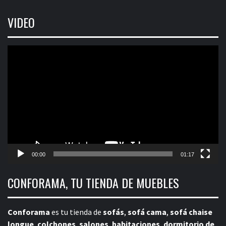
VIDEO
Reproductor
de
vídeo
00:00
01:17
CONFORAMA, TU TIENDA DE MUEBLES
Conforama
es tu tienda de
sofás
,
sofá cama
,
sofá chaise
longue
,
colchones
,
salones
,
habitaciones
,
dormitorio de