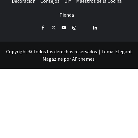
Decoración
Consejos
DIY
Maestros de la Cocina
Tienda
Facebook
Twitter
Youtube
Instagram
Pinterest
LinkedIn
Copyright © Todos los derechos reservados.
|
Tema:
Elegant
Magazine
por
AF themes
.