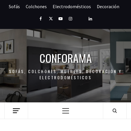
Saltar
Sofás
Colchones
Electrodomésticos
Decoración
al
contenido
Facebook
Twitter
Youtube
Instagram
Pinterest
LinkedIn
CONFORAMA
SOFÁS, COLCHONES, MUEBLES, DECORACIÓN Y
ELECTRODOMÉSTICOS
Menú
principal