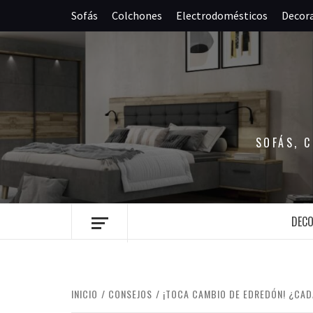
Saltar
Sofás
Colchones
Electrodomésticos
Decor
al
contenido
SOFÁS, 
DEC
INICIO
CONSEJOS
¡TOCA CAMBIO DE EDREDÓN! ¿CA