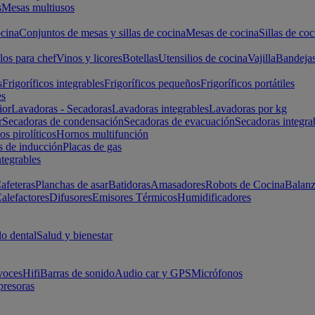
s
Mesas multiusos
cina
Conjuntos de mesas y sillas de cocina
Mesas de cocina
Sillas de coc
los para chef
Vinos y licores
Botellas
Utensilios de cocina
Vajilla
Bandeja
s
Frigoríficos integrables
Frigoríficos pequeños
Frigoríficos portátiles
es
ior
Lavadoras - Secadoras
Lavadoras integrables
Lavadoras por kg
r
Secadoras de condensación
Secadoras de evacuación
Secadoras integra
s pirolíticos
Hornos multifunción
s de inducción
Placas de gas
ntegrables
afeteras
Planchas de asar
Batidoras
Amasadores
Robots de Cocina
Balanz
alefactores
Difusores
Emisores Térmicos
Humidificadores
o dental
Salud y bienestar
voces
Hifi
Barras de sonido
Audio car y GPS
Micrófonos
presoras