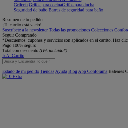
Grifería
Grifos para cocina
Grifos para ducha
Seguridad de baño
Barras de seguridad para baño
Resumen de tu pedido
¡Tu carrito está vacío!
Suscríbete a la newsletter
Todas las promociones
Colecciones Confo
Seguir Comprando
*Descuentos, cupones y servicios son aplicados en el carrito. Haz cli
Pago 100% seguro
Total con descuento
(IVA incluido*)
Ir Al Carrito
Estado de mi pedido
Tiendas
Ayuda
Blog
App Conforama
Baleares
C