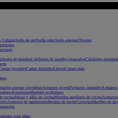
s 3 plazas
Sofás de piel
Sofás relax
Sofás exterior
Divanes
apersonas
macenaje
chones de muelles
Colchones de muelles ensacados
Colchones enrollad
eres
Camas juveniles
Camas infantiles
Literas
Camas nido
ones
marios puertas correderas
Armarios juvenil
Armarios infantiles
Armarios 
radores
Estanterias
Muebles recibidores
e cocina
Mesas y sillas de cocina
Muebles auxiliares de cocina
Armarios
onio
Armarios de matrimonio
Mesitas de noche
Comodas
Muebles de dor
tanterías
entos para sillas