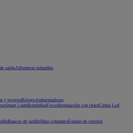
de salón
Alfombras infantiles
as y joyeros
Relojes
Ambientadores
zas
Smart Light
Bombillas
Focos
Iluminación con rieles
Cintas Led
ardín
Bancos de jardín
Sillas colgantes
Estufas de exterior