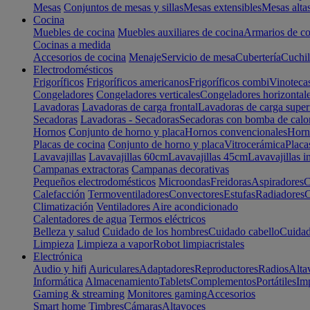
Mesas
Conjuntos de mesas y sillas
Mesas extensibles
Mesas alta
Cocina
Muebles de cocina
Muebles auxiliares de cocina
Armarios de co
Cocinas a medida
Accesorios de cocina
Menaje
Servicio de mesa
Cubertería
Cuchil
Electrodomésticos
Frigoríficos
Frigoríficos americanos
Frigoríficos combi
Vinoteca
Congeladores
Congeladores verticales
Congeladores horizontal
Lavadoras
Lavadoras de carga frontal
Lavadoras de carga super
Secadoras
Lavadoras - Secadoras
Secadoras con bomba de calo
Hornos
Conjunto de horno y placa
Hornos convencionales
Horno
Placas de cocina
Conjunto de horno y placa
Vitrocerámica
Placa
Lavavajillas
Lavavajillas 60cm
Lavavajillas 45cm
Lavavajillas i
Campanas extractoras
Campanas decorativas
Pequeños electrodomésticos
Microondas
Freidoras
Aspiradores
C
Calefacción
Termoventiladores
Convectores
Estufas
Radiadores
C
Climatización
Ventiladores
Aire acondicionado
Calentadores de agua
Termos eléctricos
Belleza y salud
Cuidado de los hombres
Cuidado cabello
Cuidad
Limpieza
Limpieza a vapor
Robot limpiacristales
Electrónica
Audio y hifi
Auriculares
Adaptadores
Reproductores
Radios
Alta
Informática
Almacenamiento
Tablets
Complementos
Portátiles
Im
Gaming & streaming
Monitores gaming
Accesorios
Smart home
Timbres
Cámaras
Altavoces