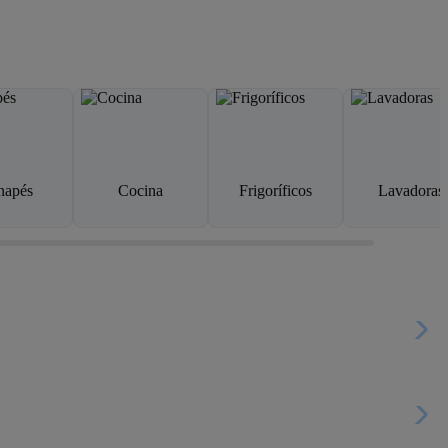
napés
Cocina
Frigoríficos
Lavadoras