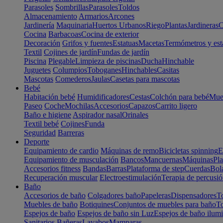
Parasoles
Sombrillas
Parasoles
Toldos
Almacenamiento
Armarios
Arcones
Jardinería
Maquinaria
Huertos Urbanos
Riego
Plantas
Jardineras
C
Cocina
Barbacoas
Cocina de exterior
Decoración
Grifos y fuentes
Estatuas
Macetas
Termómetros y est
Textil
Cojines de jardín
Fundas de jardín
Piscina
Plegable
Limpieza de piscinas
Ducha
Hinchable
Juguetes
Columpios
Toboganes
Hinchables
Casitas
Mascotas
Comederos
Jaulas
Casetas para mascotas
Bebé
Habitación bebé
Humidificadores
Cestas
Colchón para bebé
Mueb
Paseo
Coche
Mochilas
Accesorios
Capazos
Carrito ligero
Baño e higiene
Aspirador nasal
Orinales
Textil bebé
Cojines
Funda
Seguridad
Barreras
Deporte
Equipamiento de cardio
Máquinas de remo
Bicicletas spinning
E
Equipamiento de musculación
Bancos
Mancuernas
Máquinas
Pla
Accesorios fitness
Bandas
Barras
Plataforma de step
Cuerdas
Bola
Recuperación muscular
Electroestimulación
Terapia de percusi
Baño
Accesorios de baño
Colgadores baño
Papeleras
Dispensadores
To
Muebles de baño
Botiquines
Conjuntos de muebles para baño
To
Espejos de baño
Espejos de baño sin Luz
Espejos de baño ilum
Sanitarios
Bañeras
Lavabos
Mamparas