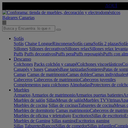
🔵Cambia tu electro con
-10% EXTRA
de descuento ☑️
AQUÍ
Baleares
Canarias
Sofás
Sofás
Chaise Longue
Rinconeras
Sofás cama
Sofás 2 plazas
Sofá
Sillones
Sillones decorativos
Sillones relax
Sillones relax levant
Puffs
Puffs decorativos
Puffs pera
Puffs reposapiés
Puffs con al
Descanso
Colchones
Packs colchón y canapé
Colchones viscoelásticos
Col
Canapés y bases
Canapés
Base tapizadas
Somieres
Patas de somi
Camas
Camas de matrimonio
Camas dobles
Camas individuales
Cabeceros
Cabeceros de matrimonio
Cabeceros juveniles
Complementos para colchones
Almohadas
Protectores de colch
Muebles
Armarios
Armarios de matrimonio
Armarios puertas batientes
Ar
Muebles de salón
Sillas
Mesas de salón
Muebles TV
Vitrinas
Apa
Muebles de cocina
Sillas de cocinas
Taburetes de cocina
Mesas d
Muebles de dormitorio
Camas matrimonio
Cabeceros de matrim
Muebles de oficina y teletrabajo
Escritorios
Sillas de escritorio
Es
Muebles de Gaming
Sillas gaming
Escritorios gaming
Sillas
Taburetes
Bancos
Sillas de comedor
Sillas infantiles
Complem