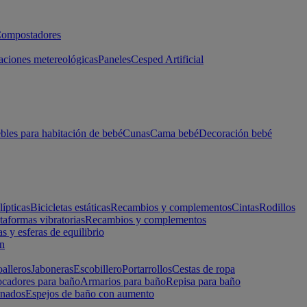
ompostadores
aciones metereológicas
Paneles
Cesped Artificial
les para habitación de bebé
Cunas
Cama bebé
Decoración bebé
lípticas
Bicicletas estáticas
Recambios y complementos
Cintas
Rodillos
taformas vibratorias
Recambios y complementos
s y esferas de equilibrio
ón
alleros
Jaboneras
Escobillero
Portarrollos
Cestas de ropa
cadores para baño
Armarios para baño
Repisa para baño
inados
Espejos de baño con aumento