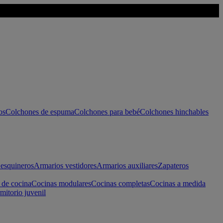
os
Colchones de espuma
Colchones para bebé
Colchones hinchables
esquineros
Armarios vestidores
Armarios auxiliares
Zapateros
 de cocina
Cocinas modulares
Cocinas completas
Cocinas a medida
mitorio juvenil