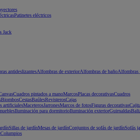
oyectores
éctricas
Patinetes eléctricos
s Jack
ras antideslizantes
Alfombras de exterior
Alfombras de baño
Alfombras 
Canvas
Cuadros pintados a mano
Marcos
Placas decorativas
Cuadros
s
Biombos
Cestas
Baúles
Revisteros
Cajas
s artificiales
Maceteros
Jarrones
Marcos de fotos
Figuras decorativas
Cajit
muebles
Iluminación para dormitorio
Iluminación exterior
Guirnaldas
Bali
ardín
Sillas de jardín
Mesas de jardín
Conjuntos de sofás de jardín
Sofás j
s
Columpios