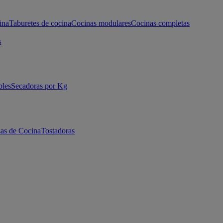
ina
Taburetes de cocina
Cocinas modulares
Cocinas completas
s
bles
Secadoras por Kg
as de Cocina
Tostadoras