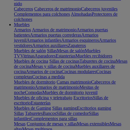
nido
Cabeceros
Cabeceros de matrimonio
Cabeceros juveniles
Complementos para colchones
Almohadas
Protectores de
colchones
Muebles
Armarios
Armarios de matrimonio
Armarios puertas
batientes
Armarios puertas correderas
Armarios
juvenil
Armarios infantiles
Armarios esquineros
Armarios
vestidores
Armarios auxiliares
Zapateros
Muebles de salón
Sillas
Mesas de salón
Muebles
TV
Vitrinas
Aparadores
Estanterias
Muebles recibidores
Muebles de cocina
Sillas de cocinas
Taburetes de cocina
Mesas
de cocina
Mesas y sillas de cocina
Muebles auxiliares de
cocina
Armarios de cocina
Cocinas modulares
Cocinas
completas
Cocinas a medida
Muebles de dormitorio
Camas matrimonio
Cabeceros de
matrimonio
Armarios de matrimonio
Mesitas de
noche
Comodas
Muebles de dormitorio juvenil
Muebles de oficina y teletrabajo
Escritorios
Sillas de
escritorio
Estanterías
Muebles de Gaming
Sillas gaming
Escritorios gaming
Sillas
Taburetes
Bancos
Sillas de comedor
Sillas
infantiles
Complementos para sillas
Mesas
Conjuntos de mesas y sillas
Mesas extensibles
Mesas
altas
Mesas multiusos