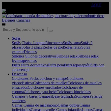
🔵Cambia tu electro con
-10% EXTRA
de descuento ☑️
AQUÍ
Baleares
Canarias
Sofás
Sofás
Chaise Longue
Rinconeras
Sofás cama
Sofás 2
plazas
Sofás 3 plazas
Sofás de piel
Sofás relax
Sofás
exterior
Divanes
Sillones
Sillones decorativos
Sillones relax
Sillones relax
levantapersonas
Puffs
Puffs decorativos
Puffs pera
Puffs reposapiés
Puffs con
almacenaje
Descanso
Colchones
Packs colchón y canapé
Colchones
viscoelásticos
Colchones de muelles
Colchones de muelles
ensacados
Colchones enrollados
Colchones de
espuma
Colchones para bebé
Colchones hinchables
Canapés y bases
Canapés
Base tapizadas
Somieres
Patas de
somieres
Camas
Camas de matrimonio
Camas dobles
Camas
individuales
Camas juveniles
Camas infantiles
Literas
Camas