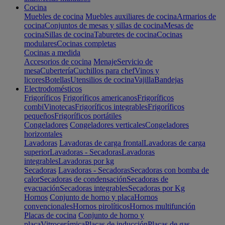
Cocina
Muebles de cocina
Muebles auxiliares de cocina
Armarios de
cocina
Conjuntos de mesas y sillas de cocina
Mesas de
cocina
Sillas de cocina
Taburetes de cocina
Cocinas
modulares
Cocinas completas
Cocinas a medida
Accesorios de cocina
Menaje
Servicio de
mesa
Cubertería
Cuchillos para chef
Vinos y
licores
Botellas
Utensilios de cocina
Vajilla
Bandejas
Electrodomésticos
Frigoríficos
Frigoríficos americanos
Frigoríficos
combi
Vinotecas
Frigoríficos integrables
Frigoríficos
pequeños
Frigoríficos portátiles
Congeladores
Congeladores verticales
Congeladores
horizontales
Lavadoras
Lavadoras de carga frontal
Lavadoras de carga
superior
Lavadoras - Secadoras
Lavadoras
integrables
Lavadoras por kg
Secadoras
Lavadoras - Secadoras
Secadoras con bomba de
calor
Secadoras de condensación
Secadoras de
evacuación
Secadoras integrables
Secadoras por Kg
Hornos
Conjunto de horno y placa
Hornos
convencionales
Hornos pirolíticos
Hornos multifunción
Placas de cocina
Conjunto de horno y
placa
Vitrocerámica
Placas de inducción
Placas de gas