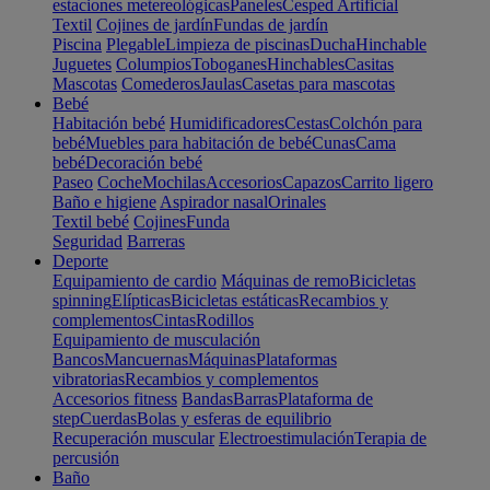
estaciones metereológicas
Paneles
Cesped Artificial
Textil
Cojines de jardín
Fundas de jardín
Piscina
Plegable
Limpieza de piscinas
Ducha
Hinchable
Juguetes
Columpios
Toboganes
Hinchables
Casitas
Mascotas
Comederos
Jaulas
Casetas para mascotas
Bebé
Habitación bebé
Humidificadores
Cestas
Colchón para
bebé
Muebles para habitación de bebé
Cunas
Cama
bebé
Decoración bebé
Paseo
Coche
Mochilas
Accesorios
Capazos
Carrito ligero
Baño e higiene
Aspirador nasal
Orinales
Textil bebé
Cojines
Funda
Seguridad
Barreras
Deporte
Equipamiento de cardio
Máquinas de remo
Bicicletas
spinning
Elípticas
Bicicletas estáticas
Recambios y
complementos
Cintas
Rodillos
Equipamiento de musculación
Bancos
Mancuernas
Máquinas
Plataformas
vibratorias
Recambios y complementos
Accesorios fitness
Bandas
Barras
Plataforma de
step
Cuerdas
Bolas y esferas de equilibrio
Recuperación muscular
Electroestimulación
Terapia de
percusión
Baño