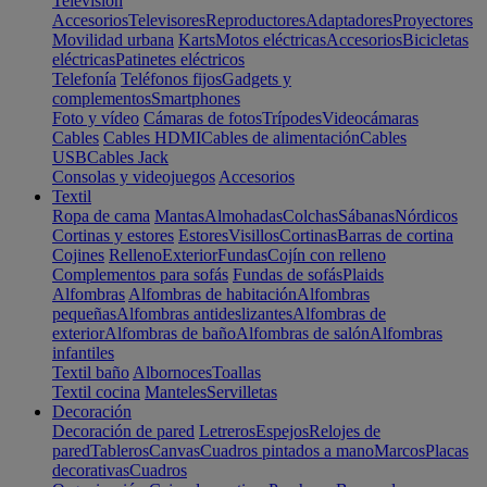
Televisión
Accesorios
Televisores
Reproductores
Adaptadores
Proyectores
Movilidad urbana
Karts
Motos eléctricas
Accesorios
Bicicletas
eléctricas
Patinetes eléctricos
Telefonía
Teléfonos fijos
Gadgets y
complementos
Smartphones
Foto y vídeo
Cámaras de fotos
Trípodes
Videocámaras
Cables
Cables HDMI
Cables de alimentación
Cables
USB
Cables Jack
Consolas y videojuegos
Accesorios
Textil
Ropa de cama
Mantas
Almohadas
Colchas
Sábanas
Nórdicos
Cortinas y estores
Estores
Visillos
Cortinas
Barras de cortina
Cojines
Relleno
Exterior
Fundas
Cojín con relleno
Complementos para sofás
Fundas de sofás
Plaids
Alfombras
Alfombras de habitación
Alfombras
pequeñas
Alfombras antideslizantes
Alfombras de
exterior
Alfombras de baño
Alfombras de salón
Alfombras
infantiles
Textil baño
Albornoces
Toallas
Textil cocina
Manteles
Servilletas
Decoración
Decoración de pared
Letreros
Espejos
Relojes de
pared
Tableros
Canvas
Cuadros pintados a mano
Marcos
Placas
decorativas
Cuadros