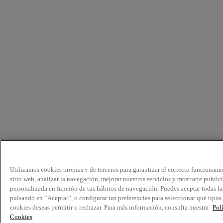
Utilizamos cookies propias y de terceros para garantizar el correcto funcionami
sitio web, analizar la navegación, mejorar nuestros servicios y mostrarte public
personalizada en función de tus hábitos de navegación. Puedes aceptar todas la
pulsando en “Aceptar”, o configurar tus preferencias para seleccionar qué tipos
cookies deseas permitir o rechazar. Para más información, consulta nuestra
Pol
Cookies