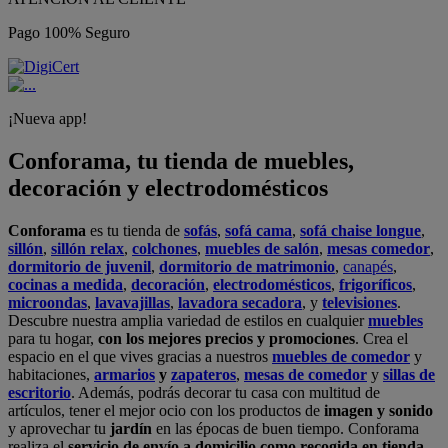
Pago 100% Seguro
¡Nueva app!
Conforama, tu tienda de muebles,
decoración y electrodomésticos
Conforama
es tu tienda de
sofás
,
sofá cama
,
sofá chaise longue
,
sillón
,
sillón relax
,
colchones
,
muebles de salón
,
mesas comedor
,
dormitorio de juvenil
,
dormitorio de matrimonio
,
canapés
,
cocinas a medida
,
decoración
,
electrodomésticos
,
frigoríficos
,
microondas
,
lavavajillas
,
lavadora secadora
, y
televisiones
.
Descubre nuestra amplia variedad de estilos en cualquier
muebles
para tu hogar,
con los mejores precios y promociones
. Crea el
espacio en el que vives gracias a nuestros
muebles de comedor
y
habitaciones,
armarios
y
zapateros
,
mesas de comedor
y
sillas de
escritorio
. Además, podrás decorar tu casa con multitud de
artículos, tener el mejor ocio con los productos de
imagen y sonido
y aprovechar tu
jardín
en las épocas de buen tiempo. Conforama
realiza el
servicio de envío a domicilio como recogida en tienda.