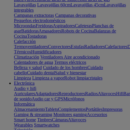
Lavavajillas
Lavavajillas 60cm
Lavavajillas 45cm
Lavavajillas
integrables
Campanas extractoras
Campanas decorativas
Pequeños electrodomésticos
Microondas
Freidoras
Aspiradores
Cafeteras
Planchas de
asar
Batidoras
Amasadores
Robots de Cocina
Balanzas de
Cocina
Tostadoras
Calefacción
Termoventiladores
Convectores
Estufas
Radiadores
Calefactores
D
Térmicos
Humidificadores
Climatización
Ventiladores
Aire acondicionado
Calentadores de agua
Termos eléctricos
Belleza y salud
Cuidado de los hombres
Cuidado
cabello
Cuidado dental
Salud y bienestar
Limpieza
Limpieza a vapor
Robot limpiacristales
Electrónica
Audio y hifi
Auriculares
Adaptadores
Reproductores
Radios
Altavoces
Hifi
Bar
de sonido
Audio car y GPS
Micrófonos
Informática
Almacenamiento
Tablets
Complementos
Portátiles
Impresoras
Gaming & streaming
Monitores gaming
Accesorios
Smart home
Timbres
Cámaras
Altavoces
Wearables
Smartwatches