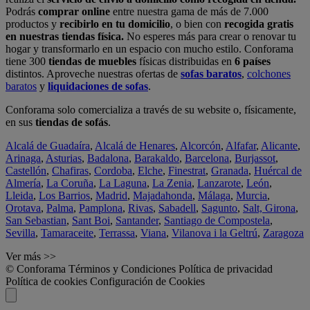
Podrás
comprar online
entre nuestra gama de más de 7.000
productos y
recibirlo en tu domicilio
, o bien con
recogida gratis
en nuestras tiendas física.
No esperes más para crear o renovar tu
hogar y transformarlo en un espacio con mucho estilo. Conforama
tiene 300
tiendas de muebles
físicas distribuidas en
6 países
distintos. Aproveche nuestras ofertas de
sofas baratos
,
colchones
baratos
y
liquidaciones de sofas
.
Conforama solo comercializa a través de su website o, físicamente,
en sus
tiendas de sofás
.
Alcalá de Guadaíra
,
Alcalá de Henares
,
Alcorcón
,
Alfafar
,
Alicante
,
Arinaga
,
Asturias
,
Badalona
,
Barakaldo
,
Barcelona
,
Burjassot
,
Castellón
,
Chafiras
,
Cordoba
,
Elche
,
Finestrat
,
Granada
,
Huércal de
Almería
,
La Coruña
,
La Laguna
,
La Zenia
,
Lanzarote
,
León
,
Lleida
,
Los Barrios
,
Madrid
,
Majadahonda
,
Málaga
,
Murcia
,
Orotava
,
Palma
,
Pamplona
,
Rivas
,
Sabadell
,
Sagunto
,
Salt, Girona
,
San Sebastian
,
Sant Boi
,
Santander
,
Santiago de Compostela
,
Sevilla
,
Tamaraceite
,
Terrassa
,
Viana
,
Vilanova i la Geltrú
,
Zaragoza
Ver más >>
© Conforama
Términos y Condiciones
Política de privacidad
Política de cookies
Configuración de Cookies