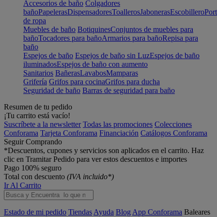
Accesorios de baño
Colgadores
baño
Papeleras
Dispensadores
Toalleros
Jaboneras
Escobillero
Port
de ropa
Muebles de baño
Botiquines
Conjuntos de muebles para
baño
Tocadores para baño
Armarios para baño
Repisa para
baño
Espejos de baño
Espejos de baño sin Luz
Espejos de baño
iluminados
Espejos de baño con aumento
Sanitarios
Bañeras
Lavabos
Mamparas
Grifería
Grifos para cocina
Grifos para ducha
Seguridad de baño
Barras de seguridad para baño
Resumen de tu pedido
¡Tu carrito está vacío!
Suscríbete a la newsletter
Todas las promociones
Colecciones
Conforama
Tarjeta Conforama
Financiación
Catálogos Conforama
Seguir Comprando
*Descuentos, cupones y servicios son aplicados en el carrito. Haz
clic en Tramitar Pedido para ver estos descuentos e importes
Pago 100% seguro
Total con descuento
(IVA incluido*)
Ir Al Carrito
Estado de mi pedido
Tiendas
Ayuda
Blog
App Conforama
Baleares