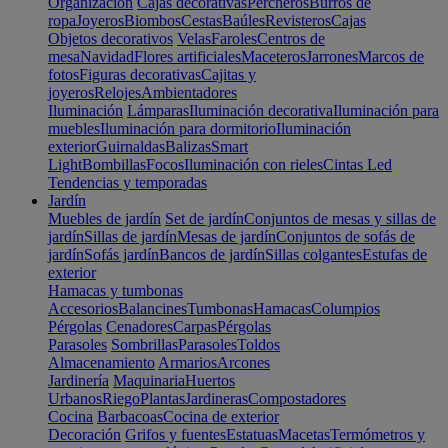
Organización
Cajas decorativas
Percheros
Burros de
ropa
Joyeros
Biombos
Cestas
Baúles
Revisteros
Cajas
Objetos decorativos
Velas
Faroles
Centros de
mesa
Navidad
Flores artificiales
Maceteros
Jarrones
Marcos de
fotos
Figuras decorativas
Cajitas y
joyeros
Relojes
Ambientadores
Iluminación
Lámparas
Iluminación decorativa
Iluminación para
muebles
Iluminación para dormitorio
Iluminación
exterior
Guirnaldas
Balizas
Smart
Light
Bombillas
Focos
Iluminación con rieles
Cintas Led
Tendencias y temporadas
Jardín
Muebles de jardín
Set de jardín
Conjuntos de mesas y sillas de
jardín
Sillas de jardín
Mesas de jardín
Conjuntos de sofás de
jardín
Sofás jardín
Bancos de jardín
Sillas colgantes
Estufas de
exterior
Hamacas y tumbonas
Accesorios
Balancines
Tumbonas
Hamacas
Columpios
Pérgolas
Cenadores
Carpas
Pérgolas
Parasoles
Sombrillas
Parasoles
Toldos
Almacenamiento
Armarios
Arcones
Jardinería
Maquinaria
Huertos
Urbanos
Riego
Plantas
Jardineras
Compostadores
Cocina
Barbacoas
Cocina de exterior
Decoración
Grifos y fuentes
Estatuas
Macetas
Termómetros y