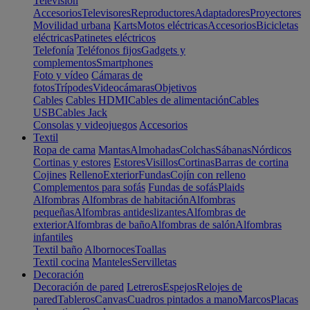
Televisión
Accesorios
Televisores
Reproductores
Adaptadores
Proyectores
Movilidad urbana
Karts
Motos eléctricas
Accesorios
Bicicletas
eléctricas
Patinetes eléctricos
Telefonía
Teléfonos fijos
Gadgets y
complementos
Smartphones
Foto y vídeo
Cámaras de
fotos
Trípodes
Videocámaras
Objetivos
Cables
Cables HDMI
Cables de alimentación
Cables
USB
Cables Jack
Consolas y videojuegos
Accesorios
Textil
Ropa de cama
Mantas
Almohadas
Colchas
Sábanas
Nórdicos
Cortinas y estores
Estores
Visillos
Cortinas
Barras de cortina
Cojines
Relleno
Exterior
Fundas
Cojín con relleno
Complementos para sofás
Fundas de sofás
Plaids
Alfombras
Alfombras de habitación
Alfombras
pequeñas
Alfombras antideslizantes
Alfombras de
exterior
Alfombras de baño
Alfombras de salón
Alfombras
infantiles
Textil baño
Albornoces
Toallas
Textil cocina
Manteles
Servilletas
Decoración
Decoración de pared
Letreros
Espejos
Relojes de
pared
Tableros
Canvas
Cuadros pintados a mano
Marcos
Placas