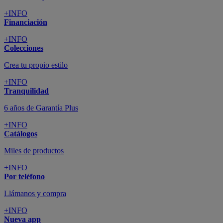
+INFO
Financiación
+INFO
Colecciones
Crea tu propio estilo
+INFO
Tranquilidad
6 años de Garantía Plus
+INFO
Catálogos
Miles de productos
+INFO
Por teléfono
Llámanos y compra
+INFO
Nueva app