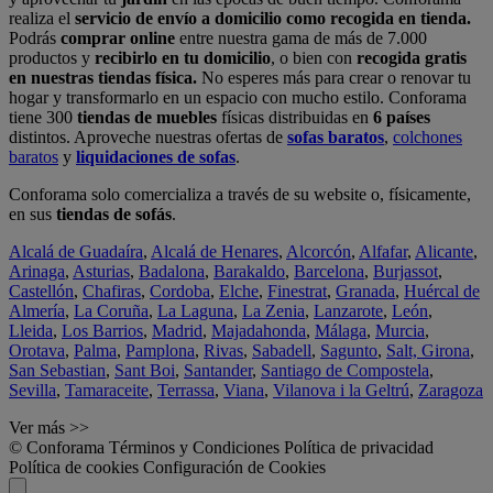
realiza el
servicio de envío a domicilio como recogida en tienda.
Podrás
comprar online
entre nuestra gama de más de 7.000
productos y
recibirlo en tu domicilio
, o bien con
recogida gratis
en nuestras tiendas física.
No esperes más para crear o renovar tu
hogar y transformarlo en un espacio con mucho estilo. Conforama
tiene 300
tiendas de muebles
físicas distribuidas en
6 países
distintos. Aproveche nuestras ofertas de
sofas baratos
,
colchones
baratos
y
liquidaciones de sofas
.
Conforama solo comercializa a través de su website o, físicamente,
en sus
tiendas de sofás
.
Alcalá de Guadaíra
,
Alcalá de Henares
,
Alcorcón
,
Alfafar
,
Alicante
,
Arinaga
,
Asturias
,
Badalona
,
Barakaldo
,
Barcelona
,
Burjassot
,
Castellón
,
Chafiras
,
Cordoba
,
Elche
,
Finestrat
,
Granada
,
Huércal de
Almería
,
La Coruña
,
La Laguna
,
La Zenia
,
Lanzarote
,
León
,
Lleida
,
Los Barrios
,
Madrid
,
Majadahonda
,
Málaga
,
Murcia
,
Orotava
,
Palma
,
Pamplona
,
Rivas
,
Sabadell
,
Sagunto
,
Salt, Girona
,
San Sebastian
,
Sant Boi
,
Santander
,
Santiago de Compostela
,
Sevilla
,
Tamaraceite
,
Terrassa
,
Viana
,
Vilanova i la Geltrú
,
Zaragoza
Ver más >>
© Conforama
Términos y Condiciones
Política de privacidad
Política de cookies
Configuración de Cookies