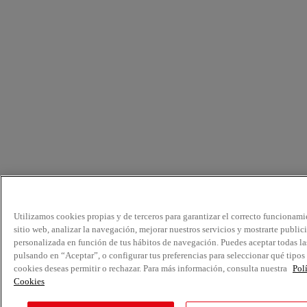
Utilizamos cookies propias y de terceros para garantizar el correcto funcionami
sitio web, analizar la navegación, mejorar nuestros servicios y mostrarte public
personalizada en función de tus hábitos de navegación. Puedes aceptar todas la
pulsando en “Aceptar”, o configurar tus preferencias para seleccionar qué tipos
cookies deseas permitir o rechazar. Para más información, consulta nuestra
Pol
Cookies