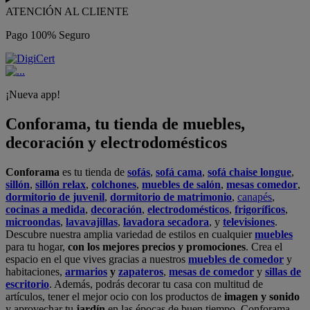
ATENCIÓN AL CLIENTE
Pago 100% Seguro
¡Nueva app!
Conforama, tu tienda de muebles,
decoración y electrodomésticos
Conforama
es tu tienda de
sofás
,
sofá cama
,
sofá chaise longue
,
sillón
,
sillón relax
,
colchones
,
muebles de salón
,
mesas comedor
,
dormitorio de juvenil
,
dormitorio de matrimonio
,
canapés
,
cocinas a medida
,
decoración
,
electrodomésticos
,
frigoríficos
,
microondas
,
lavavajillas
,
lavadora secadora
, y
televisiones
.
Descubre nuestra amplia variedad de estilos en cualquier
muebles
para tu hogar,
con los mejores precios y promociones
. Crea el
espacio en el que vives gracias a nuestros
muebles de comedor
y
habitaciones,
armarios
y
zapateros
,
mesas de comedor
y
sillas de
escritorio
. Además, podrás decorar tu casa con multitud de
artículos, tener el mejor ocio con los productos de
imagen y sonido
y aprovechar tu
jardín
en las épocas de buen tiempo. Conforama