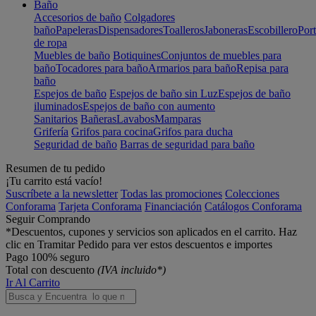
Baño
Accesorios de baño
Colgadores
baño
Papeleras
Dispensadores
Toalleros
Jaboneras
Escobillero
Port
de ropa
Muebles de baño
Botiquines
Conjuntos de muebles para
baño
Tocadores para baño
Armarios para baño
Repisa para
baño
Espejos de baño
Espejos de baño sin Luz
Espejos de baño
iluminados
Espejos de baño con aumento
Sanitarios
Bañeras
Lavabos
Mamparas
Grifería
Grifos para cocina
Grifos para ducha
Seguridad de baño
Barras de seguridad para baño
Resumen de tu pedido
¡Tu carrito está vacío!
Suscríbete a la newsletter
Todas las promociones
Colecciones
Conforama
Tarjeta Conforama
Financiación
Catálogos Conforama
Seguir Comprando
*Descuentos, cupones y servicios son aplicados en el carrito. Haz
clic en Tramitar Pedido para ver estos descuentos e importes
Pago 100% seguro
Total con descuento
(IVA incluido*)
Ir Al Carrito