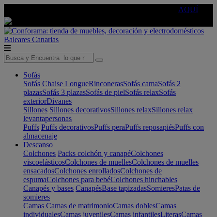
🔵Cambia tu electro con
-10% EXTRA
de descuento ☑️
AQUÍ
Baleares
Canarias
Sofás
Sofás
Chaise Longue
Rinconeras
Sofás cama
Sofás 2
plazas
Sofás 3 plazas
Sofás de piel
Sofás relax
Sofás
exterior
Divanes
Sillones
Sillones decorativos
Sillones relax
Sillones relax
levantapersonas
Puffs
Puffs decorativos
Puffs pera
Puffs reposapiés
Puffs con
almacenaje
Descanso
Colchones
Packs colchón y canapé
Colchones
viscoelásticos
Colchones de muelles
Colchones de muelles
ensacados
Colchones enrollados
Colchones de
espuma
Colchones para bebé
Colchones hinchables
Canapés y bases
Canapés
Base tapizadas
Somieres
Patas de
somieres
Camas
Camas de matrimonio
Camas dobles
Camas
individuales
Camas juveniles
Camas infantiles
Literas
Camas