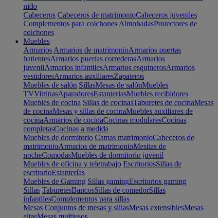
nido
Cabeceros
Cabeceros de matrimonio
Cabeceros juveniles
Complementos para colchones
Almohadas
Protectores de
colchones
Muebles
Armarios
Armarios de matrimonio
Armarios puertas
batientes
Armarios puertas correderas
Armarios
juvenil
Armarios infantiles
Armarios esquineros
Armarios
vestidores
Armarios auxiliares
Zapateros
Muebles de salón
Sillas
Mesas de salón
Muebles
TV
Vitrinas
Aparadores
Estanterias
Muebles recibidores
Muebles de cocina
Sillas de cocinas
Taburetes de cocina
Mesas
de cocina
Mesas y sillas de cocina
Muebles auxiliares de
cocina
Armarios de cocina
Cocinas modulares
Cocinas
completas
Cocinas a medida
Muebles de dormitorio
Camas matrimonio
Cabeceros de
matrimonio
Armarios de matrimonio
Mesitas de
noche
Comodas
Muebles de dormitorio juvenil
Muebles de oficina y teletrabajo
Escritorios
Sillas de
escritorio
Estanterías
Muebles de Gaming
Sillas gaming
Escritorios gaming
Sillas
Taburetes
Bancos
Sillas de comedor
Sillas
infantiles
Complementos para sillas
Mesas
Conjuntos de mesas y sillas
Mesas extensibles
Mesas
altas
Mesas multiusos