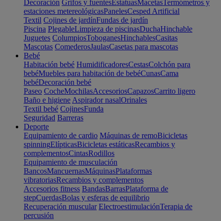
Decoración
Grifos y fuentes
Estatuas
Macetas
Termómetros y
estaciones metereológicas
Paneles
Cesped Artificial
Textil
Cojines de jardín
Fundas de jardín
Piscina
Plegable
Limpieza de piscinas
Ducha
Hinchable
Juguetes
Columpios
Toboganes
Hinchables
Casitas
Mascotas
Comederos
Jaulas
Casetas para mascotas
Bebé
Habitación bebé
Humidificadores
Cestas
Colchón para
bebé
Muebles para habitación de bebé
Cunas
Cama
bebé
Decoración bebé
Paseo
Coche
Mochilas
Accesorios
Capazos
Carrito ligero
Baño e higiene
Aspirador nasal
Orinales
Textil bebé
Cojines
Funda
Seguridad
Barreras
Deporte
Equipamiento de cardio
Máquinas de remo
Bicicletas
spinning
Elípticas
Bicicletas estáticas
Recambios y
complementos
Cintas
Rodillos
Equipamiento de musculación
Bancos
Mancuernas
Máquinas
Plataformas
vibratorias
Recambios y complementos
Accesorios fitness
Bandas
Barras
Plataforma de
step
Cuerdas
Bolas y esferas de equilibrio
Recuperación muscular
Electroestimulación
Terapia de
percusión