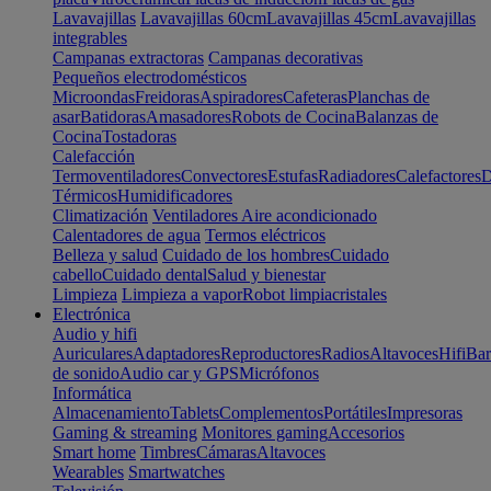
Lavavajillas
Lavavajillas 60cm
Lavavajillas 45cm
Lavavajillas
integrables
Campanas extractoras
Campanas decorativas
Pequeños electrodomésticos
Microondas
Freidoras
Aspiradores
Cafeteras
Planchas de
asar
Batidoras
Amasadores
Robots de Cocina
Balanzas de
Cocina
Tostadoras
Calefacción
Termoventiladores
Convectores
Estufas
Radiadores
Calefactores
D
Térmicos
Humidificadores
Climatización
Ventiladores
Aire acondicionado
Calentadores de agua
Termos eléctricos
Belleza y salud
Cuidado de los hombres
Cuidado
cabello
Cuidado dental
Salud y bienestar
Limpieza
Limpieza a vapor
Robot limpiacristales
Electrónica
Audio y hifi
Auriculares
Adaptadores
Reproductores
Radios
Altavoces
Hifi
Bar
de sonido
Audio car y GPS
Micrófonos
Informática
Almacenamiento
Tablets
Complementos
Portátiles
Impresoras
Gaming & streaming
Monitores gaming
Accesorios
Smart home
Timbres
Cámaras
Altavoces
Wearables
Smartwatches