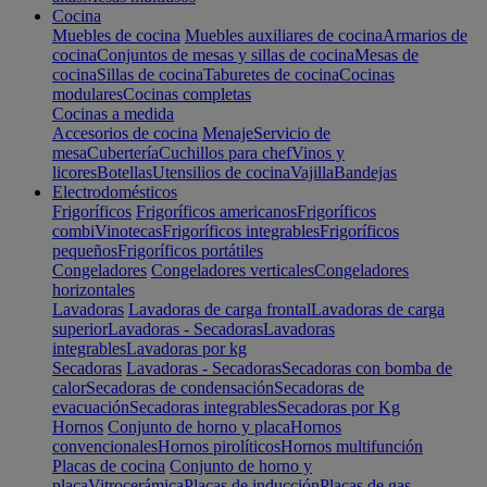
Cocina
Muebles de cocina
Muebles auxiliares de cocina
Armarios de
cocina
Conjuntos de mesas y sillas de cocina
Mesas de
cocina
Sillas de cocina
Taburetes de cocina
Cocinas
modulares
Cocinas completas
Cocinas a medida
Accesorios de cocina
Menaje
Servicio de
mesa
Cubertería
Cuchillos para chef
Vinos y
licores
Botellas
Utensilios de cocina
Vajilla
Bandejas
Electrodomésticos
Frigoríficos
Frigoríficos americanos
Frigoríficos
combi
Vinotecas
Frigoríficos integrables
Frigoríficos
pequeños
Frigoríficos portátiles
Congeladores
Congeladores verticales
Congeladores
horizontales
Lavadoras
Lavadoras de carga frontal
Lavadoras de carga
superior
Lavadoras - Secadoras
Lavadoras
integrables
Lavadoras por kg
Secadoras
Lavadoras - Secadoras
Secadoras con bomba de
calor
Secadoras de condensación
Secadoras de
evacuación
Secadoras integrables
Secadoras por Kg
Hornos
Conjunto de horno y placa
Hornos
convencionales
Hornos pirolíticos
Hornos multifunción
Placas de cocina
Conjunto de horno y
placa
Vitrocerámica
Placas de inducción
Placas de gas