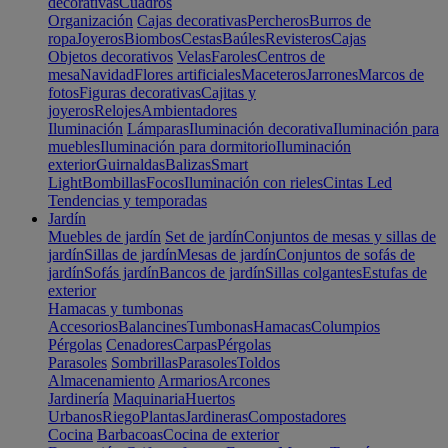
decorativas
Cuadros
Organización
Cajas decorativas
Percheros
Burros de
ropa
Joyeros
Biombos
Cestas
Baúles
Revisteros
Cajas
Objetos decorativos
Velas
Faroles
Centros de
mesa
Navidad
Flores artificiales
Maceteros
Jarrones
Marcos de
fotos
Figuras decorativas
Cajitas y
joyeros
Relojes
Ambientadores
Iluminación
Lámparas
Iluminación decorativa
Iluminación para
muebles
Iluminación para dormitorio
Iluminación
exterior
Guirnaldas
Balizas
Smart
Light
Bombillas
Focos
Iluminación con rieles
Cintas Led
Tendencias y temporadas
Jardín
Muebles de jardín
Set de jardín
Conjuntos de mesas y sillas de
jardín
Sillas de jardín
Mesas de jardín
Conjuntos de sofás de
jardín
Sofás jardín
Bancos de jardín
Sillas colgantes
Estufas de
exterior
Hamacas y tumbonas
Accesorios
Balancines
Tumbonas
Hamacas
Columpios
Pérgolas
Cenadores
Carpas
Pérgolas
Parasoles
Sombrillas
Parasoles
Toldos
Almacenamiento
Armarios
Arcones
Jardinería
Maquinaria
Huertos
Urbanos
Riego
Plantas
Jardineras
Compostadores
Cocina
Barbacoas
Cocina de exterior