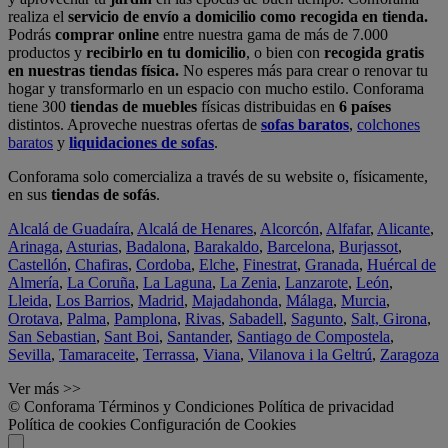
realiza el
servicio de envío a domicilio como recogida en tienda.
Podrás
comprar online
entre nuestra gama de más de 7.000
productos y
recibirlo en tu domicilio
, o bien con
recogida gratis
en nuestras tiendas física.
No esperes más para crear o renovar tu
hogar y transformarlo en un espacio con mucho estilo. Conforama
tiene 300
tiendas de muebles
físicas distribuidas en
6 países
distintos. Aproveche nuestras ofertas de
sofas baratos
,
colchones
baratos
y
liquidaciones de sofas
.
Conforama solo comercializa a través de su website o, físicamente,
en sus
tiendas de sofás
.
Alcalá de Guadaíra
,
Alcalá de Henares
,
Alcorcón
,
Alfafar
,
Alicante
,
Arinaga
,
Asturias
,
Badalona
,
Barakaldo
,
Barcelona
,
Burjassot
,
Castellón
,
Chafiras
,
Cordoba
,
Elche
,
Finestrat
,
Granada
,
Huércal de
Almería
,
La Coruña
,
La Laguna
,
La Zenia
,
Lanzarote
,
León
,
Lleida
,
Los Barrios
,
Madrid
,
Majadahonda
,
Málaga
,
Murcia
,
Orotava
,
Palma
,
Pamplona
,
Rivas
,
Sabadell
,
Sagunto
,
Salt, Girona
,
San Sebastian
,
Sant Boi
,
Santander
,
Santiago de Compostela
,
Sevilla
,
Tamaraceite
,
Terrassa
,
Viana
,
Vilanova i la Geltrú
,
Zaragoza
Ver más >>
© Conforama
Términos y Condiciones
Política de privacidad
Política de cookies
Configuración de Cookies