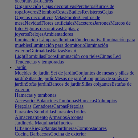
decorativas
Cuadros
Organización
Cajas decorativas
Percheros
Burros de
ropa
Joyeros
Biombos
Cestas
Baúles
Revisteros
Cajas
Objetos decorativos
Velas
Faroles
Centros de
mesa
Navidad
Flores artificiales
Maceteros
Jarrones
Marcos de
fotos
Figuras decorativas
Cajitas y
joyeros
Relojes
Ambientadores
Iluminación
Lámparas
Iluminación decorativa
Iluminación para
muebles
Iluminación para dormitorio
Iluminación
exterior
Guirnaldas
Balizas
Smart
Light
Bombillas
Focos
Iluminación con rieles
Cintas Led
Tendencias y temporadas
Jardín
Muebles de jardín
Set de jardín
Conjuntos de mesas y sillas de
jardín
Sillas de jardín
Mesas de jardín
Conjuntos de sofás de
jardín
Sofás jardín
Bancos de jardín
Sillas colgantes
Estufas de
exterior
Hamacas y tumbonas
Accesorios
Balancines
Tumbonas
Hamacas
Columpios
Pérgolas
Cenadores
Carpas
Pérgolas
Parasoles
Sombrillas
Parasoles
Toldos
Almacenamiento
Armarios
Arcones
Jardinería
Maquinaria
Huertos
Urbanos
Riego
Plantas
Jardineras
Compostadores
Cocina
Barbacoas
Cocina de exterior