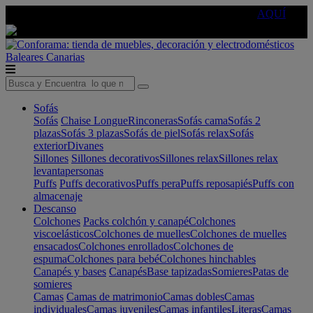
🔵Cambia tu electro con
-10% EXTRA
de descuento ☑️
AQUÍ
Baleares
Canarias
Sofás
Sofás
Chaise Longue
Rinconeras
Sofás cama
Sofás 2
plazas
Sofás 3 plazas
Sofás de piel
Sofás relax
Sofás
exterior
Divanes
Sillones
Sillones decorativos
Sillones relax
Sillones relax
levantapersonas
Puffs
Puffs decorativos
Puffs pera
Puffs reposapiés
Puffs con
almacenaje
Descanso
Colchones
Packs colchón y canapé
Colchones
viscoelásticos
Colchones de muelles
Colchones de muelles
ensacados
Colchones enrollados
Colchones de
espuma
Colchones para bebé
Colchones hinchables
Canapés y bases
Canapés
Base tapizadas
Somieres
Patas de
somieres
Camas
Camas de matrimonio
Camas dobles
Camas
individuales
Camas juveniles
Camas infantiles
Literas
Camas