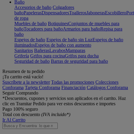
Baño
Accesorios de baño
Colgadores
baño
Papeleras
Dispensadores
Toalleros
Jaboneras
Escobillero
Port
de ropa
Muebles de baño
Botiquines
Conjuntos de muebles para
baño
Tocadores para baño
Armarios para baño
Repisa para
baño
Espejos de baño
Espejos de baño sin Luz
Espejos de baño
iluminados
Espejos de baño con aumento
Sanitarios
Bañeras
Lavabos
Mamparas
Grifería
Grifos para cocina
Grifos para ducha
Seguridad de baño
Barras de seguridad para baño
Resumen de tu pedido
¡Tu carrito está vacío!
Suscríbete a la newsletter
Todas las promociones
Colecciones
Conforama
Tarjeta Conforama
Financiación
Catálogos Conforama
Seguir Comprando
*Descuentos, cupones y servicios son aplicados en el carrito. Haz
clic en Tramitar Pedido para ver estos descuentos e importes
Pago 100% seguro
Total con descuento
(IVA incluido*)
Ir Al Carrito