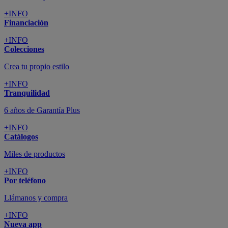
+INFO
Financiación
+INFO
Colecciones
Crea tu propio estilo
+INFO
Tranquilidad
6 años de Garantía Plus
+INFO
Catálogos
Miles de productos
+INFO
Por teléfono
Llámanos y compra
+INFO
Nueva app