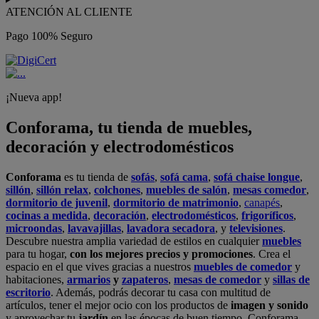
ATENCIÓN AL CLIENTE
Pago 100% Seguro
¡Nueva app!
Conforama, tu tienda de muebles,
decoración y electrodomésticos
Conforama
es tu tienda de
sofás
,
sofá cama
,
sofá chaise longue
,
sillón
,
sillón relax
,
colchones
,
muebles de salón
,
mesas comedor
,
dormitorio de juvenil
,
dormitorio de matrimonio
,
canapés
,
cocinas a medida
,
decoración
,
electrodomésticos
,
frigoríficos
,
microondas
,
lavavajillas
,
lavadora secadora
, y
televisiones
.
Descubre nuestra amplia variedad de estilos en cualquier
muebles
para tu hogar,
con los mejores precios y promociones
. Crea el
espacio en el que vives gracias a nuestros
muebles de comedor
y
habitaciones,
armarios
y
zapateros
,
mesas de comedor
y
sillas de
escritorio
. Además, podrás decorar tu casa con multitud de
artículos, tener el mejor ocio con los productos de
imagen y sonido
y aprovechar tu
jardín
en las épocas de buen tiempo. Conforama