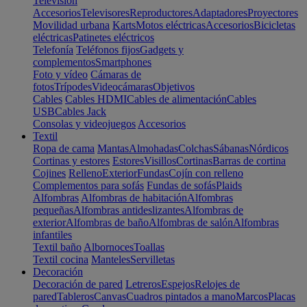
Televisión
Accesorios
Televisores
Reproductores
Adaptadores
Proyectores
Movilidad urbana
Karts
Motos eléctricas
Accesorios
Bicicletas
eléctricas
Patinetes eléctricos
Telefonía
Teléfonos fijos
Gadgets y
complementos
Smartphones
Foto y vídeo
Cámaras de
fotos
Trípodes
Videocámaras
Objetivos
Cables
Cables HDMI
Cables de alimentación
Cables
USB
Cables Jack
Consolas y videojuegos
Accesorios
Textil
Ropa de cama
Mantas
Almohadas
Colchas
Sábanas
Nórdicos
Cortinas y estores
Estores
Visillos
Cortinas
Barras de cortina
Cojines
Relleno
Exterior
Fundas
Cojín con relleno
Complementos para sofás
Fundas de sofás
Plaids
Alfombras
Alfombras de habitación
Alfombras
pequeñas
Alfombras antideslizantes
Alfombras de
exterior
Alfombras de baño
Alfombras de salón
Alfombras
infantiles
Textil baño
Albornoces
Toallas
Textil cocina
Manteles
Servilletas
Decoración
Decoración de pared
Letreros
Espejos
Relojes de
pared
Tableros
Canvas
Cuadros pintados a mano
Marcos
Placas