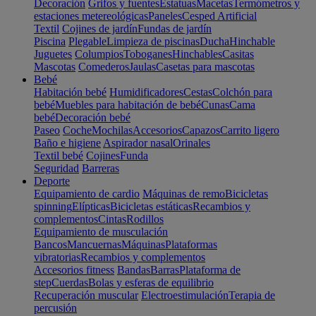
Decoración
Grifos y fuentes
Estatuas
Macetas
Termómetros y
estaciones metereológicas
Paneles
Cesped Artificial
Textil
Cojines de jardín
Fundas de jardín
Piscina
Plegable
Limpieza de piscinas
Ducha
Hinchable
Juguetes
Columpios
Toboganes
Hinchables
Casitas
Mascotas
Comederos
Jaulas
Casetas para mascotas
Bebé
Habitación bebé
Humidificadores
Cestas
Colchón para
bebé
Muebles para habitación de bebé
Cunas
Cama
bebé
Decoración bebé
Paseo
Coche
Mochilas
Accesorios
Capazos
Carrito ligero
Baño e higiene
Aspirador nasal
Orinales
Textil bebé
Cojines
Funda
Seguridad
Barreras
Deporte
Equipamiento de cardio
Máquinas de remo
Bicicletas
spinning
Elípticas
Bicicletas estáticas
Recambios y
complementos
Cintas
Rodillos
Equipamiento de musculación
Bancos
Mancuernas
Máquinas
Plataformas
vibratorias
Recambios y complementos
Accesorios fitness
Bandas
Barras
Plataforma de
step
Cuerdas
Bolas y esferas de equilibrio
Recuperación muscular
Electroestimulación
Terapia de
percusión