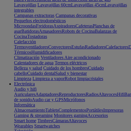
Lavavajillas
Lavavajillas 60cm
Lavavajillas 45cm
Lavavajillas
integrables
Campanas extractoras
Campanas decorativas
Pequeños electrodomésticos
Microondas
Freidoras
Aspiradores
Cafeteras
Planchas de
asar
Batidoras
Amasadores
Robots de Cocina
Balanzas de
Cocina
Tostadoras
Calefacción
Termoventiladores
Convectores
Estufas
Radiadores
Calefactores
D
Térmicos
Humidificadores
Climatización
Ventiladores
Aire acondicionado
Calentadores de agua
Termos eléctricos
Belleza y salud
Cuidado de los hombres
Cuidado
cabello
Cuidado dental
Salud y bienestar
Limpieza
Limpieza a vapor
Robot limpiacristales
Electrónica
Audio y hifi
Auriculares
Adaptadores
Reproductores
Radios
Altavoces
Hifi
Bar
de sonido
Audio car y GPS
Micrófonos
Informática
Almacenamiento
Tablets
Complementos
Portátiles
Impresoras
Gaming & streaming
Monitores gaming
Accesorios
Smart home
Timbres
Cámaras
Altavoces
Wearables
Smartwatches