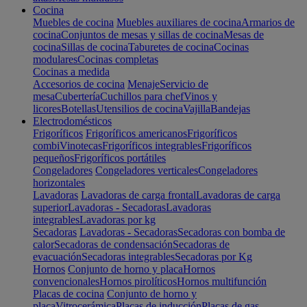
Cocina
Muebles de cocina
Muebles auxiliares de cocina
Armarios de
cocina
Conjuntos de mesas y sillas de cocina
Mesas de
cocina
Sillas de cocina
Taburetes de cocina
Cocinas
modulares
Cocinas completas
Cocinas a medida
Accesorios de cocina
Menaje
Servicio de
mesa
Cubertería
Cuchillos para chef
Vinos y
licores
Botellas
Utensilios de cocina
Vajilla
Bandejas
Electrodomésticos
Frigoríficos
Frigoríficos americanos
Frigoríficos
combi
Vinotecas
Frigoríficos integrables
Frigoríficos
pequeños
Frigoríficos portátiles
Congeladores
Congeladores verticales
Congeladores
horizontales
Lavadoras
Lavadoras de carga frontal
Lavadoras de carga
superior
Lavadoras - Secadoras
Lavadoras
integrables
Lavadoras por kg
Secadoras
Lavadoras - Secadoras
Secadoras con bomba de
calor
Secadoras de condensación
Secadoras de
evacuación
Secadoras integrables
Secadoras por Kg
Hornos
Conjunto de horno y placa
Hornos
convencionales
Hornos pirolíticos
Hornos multifunción
Placas de cocina
Conjunto de horno y
placa
Vitrocerámica
Placas de inducción
Placas de gas