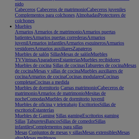
nido
Cabeceros
Cabeceros de matrimonio
Cabeceros juveniles
Complementos para colchones
Almohadas
Protectores de
colchones
Muebles
Armarios
Armarios de matrimonio
Armarios puertas
batientes
Armarios puertas correderas
Armarios
juvenil
Armarios infantiles
Armarios esquineros
Armarios
vestidores
Armarios auxiliares
Zapateros
Muebles de salón
Sillas
Mesas de salón
Muebles
TV
Vitrinas
Aparadores
Estanterias
Muebles recibidores
Muebles de cocina
Sillas de cocinas
Taburetes de cocina
Mesas
de cocina
Mesas y sillas de cocina
Muebles auxiliares de
cocina
Armarios de cocina
Cocinas modulares
Cocinas
completas
Cocinas a medida
Muebles de dormitorio
Camas matrimonio
Cabeceros de
matrimonio
Armarios de matrimonio
Mesitas de
noche
Comodas
Muebles de dormitorio juvenil
Muebles de oficina y teletrabajo
Escritorios
Sillas de
escritorio
Estanterías
Muebles de Gaming
Sillas gaming
Escritorios gaming
Sillas
Taburetes
Bancos
Sillas de comedor
Sillas
infantiles
Complementos para sillas
Mesas
Conjuntos de mesas y sillas
Mesas extensibles
Mesas
altas
Mesas multiusos