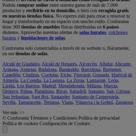
Podrás
comprar online
entre nuestra gama de más de 7.000
productos y
recibirlo en tu domicilio
, o bien con
recogida gratis
en nuestras tiendas física.
No esperes más para crear o renovar tu
hogar y transformarlo en un espacio con mucho estilo. Conforama
tiene 300
tiendas de muebles
físicas distribuidas en
6 países
distintos. Aproveche nuestras ofertas de
sofas baratos
,
colchones
baratos
y
liquidaciones de sofas
.
Conforama solo comercializa a través de su website o, físicamente,
en sus
tiendas de sofás
.
Alcalá de Guadaíra
,
Alcalá de Henares
,
Alcorcón
,
Alfafar
,
Alicante
,
Arinaga
,
Asturias
,
Badalona
,
Barakaldo
,
Barcelona
,
Burjassot
,
Castellón
,
Chafiras
,
Cordoba
,
Elche
,
Finestrat
,
Granada
,
Huércal de
Almería
,
La Coruña
,
La Laguna
,
La Zenia
,
Lanzarote
,
León
,
Lleida
,
Los Barrios
,
Madrid
,
Majadahonda
,
Málaga
,
Murcia
,
Orotava
,
Palma
,
Pamplona
,
Rivas
,
Sabadell
,
Sagunto
,
Salt, Girona
,
San Sebastian
,
Sant Boi
,
Santander
,
Santiago de Compostela
,
Sevilla
,
Tamaraceite
,
Terrassa
,
Viana
,
Vilanova i la Geltrú
,
Zaragoza
Ver más >>
© Conforama
Términos y Condiciones
Política de privacidad
Política de cookies
Configuración de Cookies