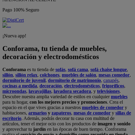
Pago 100% Seguro
¡Nueva app!
Conforama, tu tienda de muebles,
decoración y electrodomésticos
Conforama
es tu tienda de
sofás
,
sofá cama
,
sofá chaise longue
,
sillón
,
sillón relax
,
colchones
,
muebles de salón
,
mesas comedor
,
dormitorio de juvenil
,
dormitorio de matrimonio
,
canapés
,
cocinas a medida
,
decoración
,
electrodomésticos
,
frigoríficos
,
microondas
,
lavavajillas
,
lavadora secadora
, y
televisiones
.
Descubre nuestra amplia variedad de estilos en cualquier
muebles
para tu hogar,
con los mejores precios y promociones
. Crea el
espacio en el que vives gracias a nuestros
muebles de comedor
y
habitaciones,
armarios
y
zapateros
,
mesas de comedor
y
sillas de
escritorio
. Además, podrás decorar tu casa con multitud de
artículos, tener el mejor ocio con los productos de
imagen y sonido
y aprovechar tu
jardín
en las épocas de buen tiempo. Conforama
realiza el
servicio de envío a domicilio como recogida en tienda.