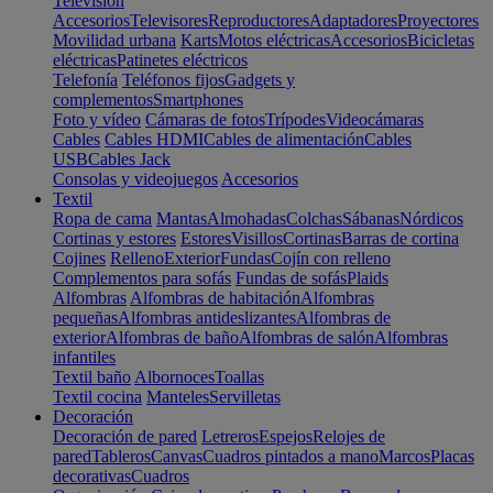
Televisión
Accesorios
Televisores
Reproductores
Adaptadores
Proyectores
Movilidad urbana
Karts
Motos eléctricas
Accesorios
Bicicletas
eléctricas
Patinetes eléctricos
Telefonía
Teléfonos fijos
Gadgets y
complementos
Smartphones
Foto y vídeo
Cámaras de fotos
Trípodes
Videocámaras
Cables
Cables HDMI
Cables de alimentación
Cables
USB
Cables Jack
Consolas y videojuegos
Accesorios
Textil
Ropa de cama
Mantas
Almohadas
Colchas
Sábanas
Nórdicos
Cortinas y estores
Estores
Visillos
Cortinas
Barras de cortina
Cojines
Relleno
Exterior
Fundas
Cojín con relleno
Complementos para sofás
Fundas de sofás
Plaids
Alfombras
Alfombras de habitación
Alfombras
pequeñas
Alfombras antideslizantes
Alfombras de
exterior
Alfombras de baño
Alfombras de salón
Alfombras
infantiles
Textil baño
Albornoces
Toallas
Textil cocina
Manteles
Servilletas
Decoración
Decoración de pared
Letreros
Espejos
Relojes de
pared
Tableros
Canvas
Cuadros pintados a mano
Marcos
Placas
decorativas
Cuadros