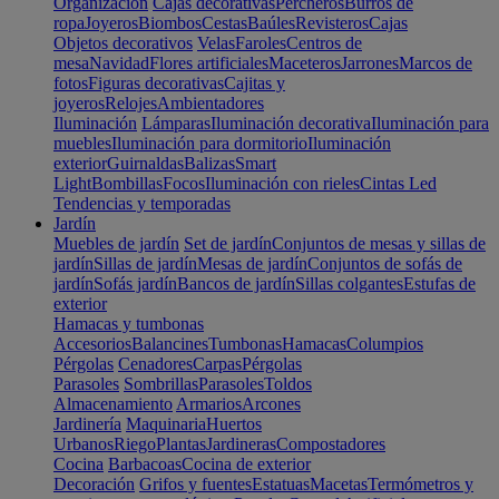
Organización
Cajas decorativas
Percheros
Burros de
ropa
Joyeros
Biombos
Cestas
Baúles
Revisteros
Cajas
Objetos decorativos
Velas
Faroles
Centros de
mesa
Navidad
Flores artificiales
Maceteros
Jarrones
Marcos de
fotos
Figuras decorativas
Cajitas y
joyeros
Relojes
Ambientadores
Iluminación
Lámparas
Iluminación decorativa
Iluminación para
muebles
Iluminación para dormitorio
Iluminación
exterior
Guirnaldas
Balizas
Smart
Light
Bombillas
Focos
Iluminación con rieles
Cintas Led
Tendencias y temporadas
Jardín
Muebles de jardín
Set de jardín
Conjuntos de mesas y sillas de
jardín
Sillas de jardín
Mesas de jardín
Conjuntos de sofás de
jardín
Sofás jardín
Bancos de jardín
Sillas colgantes
Estufas de
exterior
Hamacas y tumbonas
Accesorios
Balancines
Tumbonas
Hamacas
Columpios
Pérgolas
Cenadores
Carpas
Pérgolas
Parasoles
Sombrillas
Parasoles
Toldos
Almacenamiento
Armarios
Arcones
Jardinería
Maquinaria
Huertos
Urbanos
Riego
Plantas
Jardineras
Compostadores
Cocina
Barbacoas
Cocina de exterior
Decoración
Grifos y fuentes
Estatuas
Macetas
Termómetros y