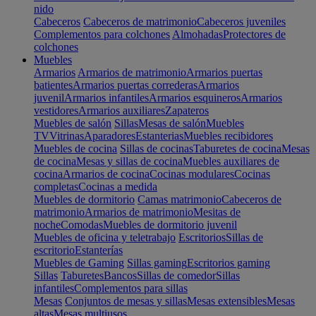
nido
Cabeceros
Cabeceros de matrimonio
Cabeceros juveniles
Complementos para colchones
Almohadas
Protectores de
colchones
Muebles
Armarios
Armarios de matrimonio
Armarios puertas
batientes
Armarios puertas correderas
Armarios
juvenil
Armarios infantiles
Armarios esquineros
Armarios
vestidores
Armarios auxiliares
Zapateros
Muebles de salón
Sillas
Mesas de salón
Muebles
TV
Vitrinas
Aparadores
Estanterias
Muebles recibidores
Muebles de cocina
Sillas de cocinas
Taburetes de cocina
Mesas
de cocina
Mesas y sillas de cocina
Muebles auxiliares de
cocina
Armarios de cocina
Cocinas modulares
Cocinas
completas
Cocinas a medida
Muebles de dormitorio
Camas matrimonio
Cabeceros de
matrimonio
Armarios de matrimonio
Mesitas de
noche
Comodas
Muebles de dormitorio juvenil
Muebles de oficina y teletrabajo
Escritorios
Sillas de
escritorio
Estanterías
Muebles de Gaming
Sillas gaming
Escritorios gaming
Sillas
Taburetes
Bancos
Sillas de comedor
Sillas
infantiles
Complementos para sillas
Mesas
Conjuntos de mesas y sillas
Mesas extensibles
Mesas
altas
Mesas multiusos