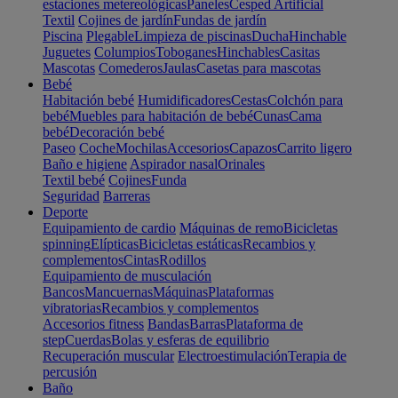
estaciones metereológicas
Paneles
Cesped Artificial
Textil
Cojines de jardín
Fundas de jardín
Piscina
Plegable
Limpieza de piscinas
Ducha
Hinchable
Juguetes
Columpios
Toboganes
Hinchables
Casitas
Mascotas
Comederos
Jaulas
Casetas para mascotas
Bebé
Habitación bebé
Humidificadores
Cestas
Colchón para
bebé
Muebles para habitación de bebé
Cunas
Cama
bebé
Decoración bebé
Paseo
Coche
Mochilas
Accesorios
Capazos
Carrito ligero
Baño e higiene
Aspirador nasal
Orinales
Textil bebé
Cojines
Funda
Seguridad
Barreras
Deporte
Equipamiento de cardio
Máquinas de remo
Bicicletas
spinning
Elípticas
Bicicletas estáticas
Recambios y
complementos
Cintas
Rodillos
Equipamiento de musculación
Bancos
Mancuernas
Máquinas
Plataformas
vibratorias
Recambios y complementos
Accesorios fitness
Bandas
Barras
Plataforma de
step
Cuerdas
Bolas y esferas de equilibrio
Recuperación muscular
Electroestimulación
Terapia de
percusión
Baño