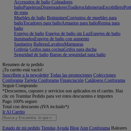
Accesorios de baño
Colgadores
baño
Papeleras
Dispensadores
Toalleros
Jaboneras
Escobillero
Port
de ropa
Muebles de baño
Botiquines
Conjuntos de muebles para
baño
Tocadores para baño
Armarios para baño
Repisa para
baño
Espejos de baño
Espejos de baño sin Luz
Espejos de baño
iluminados
Espejos de baño con aumento
Sanitarios
Bañeras
Lavabos
Mamparas
Grifería
Grifos para cocina
Grifos para ducha
Seguridad de baño
Barras de seguridad para baño
Resumen de tu pedido
¡Tu carrito está vacío!
Suscríbete a la newsletter
Todas las promociones
Colecciones
Conforama
Tarjeta Conforama
Financiación
Catálogos Conforama
Seguir Comprando
*Descuentos, cupones y servicios son aplicados en el carrito. Haz
clic en Tramitar Pedido para ver estos descuentos e importes
Pago 100% seguro
Total con descuento
(IVA incluido*)
Ir Al Carrito
Estado de mi pedido
Tiendas
Ayuda
Blog
App Conforama
Baleares