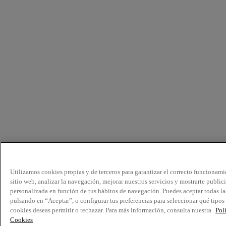
Utilizamos cookies propias y de terceros para garantizar el correcto funcionami
sitio web, analizar la navegación, mejorar nuestros servicios y mostrarte public
personalizada en función de tus hábitos de navegación. Puedes aceptar todas la
pulsando en “Aceptar”, o configurar tus preferencias para seleccionar qué tipos
cookies deseas permitir o rechazar. Para más información, consulta nuestra
Pol
Cookies