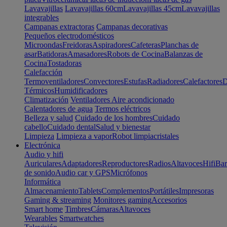
Lavavajillas
Lavavajillas 60cm
Lavavajillas 45cm
Lavavajillas
integrables
Campanas extractoras
Campanas decorativas
Pequeños electrodomésticos
Microondas
Freidoras
Aspiradores
Cafeteras
Planchas de
asar
Batidoras
Amasadores
Robots de Cocina
Balanzas de
Cocina
Tostadoras
Calefacción
Termoventiladores
Convectores
Estufas
Radiadores
Calefactores
D
Térmicos
Humidificadores
Climatización
Ventiladores
Aire acondicionado
Calentadores de agua
Termos eléctricos
Belleza y salud
Cuidado de los hombres
Cuidado
cabello
Cuidado dental
Salud y bienestar
Limpieza
Limpieza a vapor
Robot limpiacristales
Electrónica
Audio y hifi
Auriculares
Adaptadores
Reproductores
Radios
Altavoces
Hifi
Bar
de sonido
Audio car y GPS
Micrófonos
Informática
Almacenamiento
Tablets
Complementos
Portátiles
Impresoras
Gaming & streaming
Monitores gaming
Accesorios
Smart home
Timbres
Cámaras
Altavoces
Wearables
Smartwatches