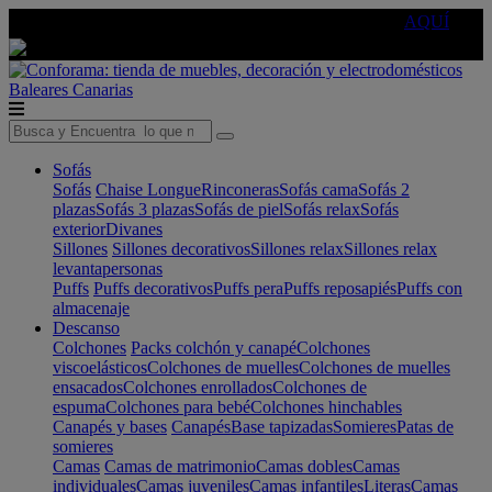
🔵Cambia tu electro con
-10% EXTRA
de descuento ☑️
AQUÍ
Baleares
Canarias
Sofás
Sofás
Chaise Longue
Rinconeras
Sofás cama
Sofás 2
plazas
Sofás 3 plazas
Sofás de piel
Sofás relax
Sofás
exterior
Divanes
Sillones
Sillones decorativos
Sillones relax
Sillones relax
levantapersonas
Puffs
Puffs decorativos
Puffs pera
Puffs reposapiés
Puffs con
almacenaje
Descanso
Colchones
Packs colchón y canapé
Colchones
viscoelásticos
Colchones de muelles
Colchones de muelles
ensacados
Colchones enrollados
Colchones de
espuma
Colchones para bebé
Colchones hinchables
Canapés y bases
Canapés
Base tapizadas
Somieres
Patas de
somieres
Camas
Camas de matrimonio
Camas dobles
Camas
individuales
Camas juveniles
Camas infantiles
Literas
Camas