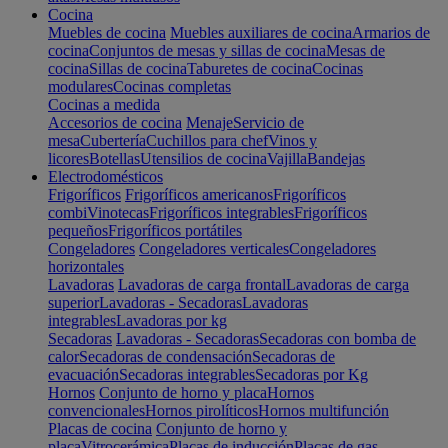
Cocina
Muebles de cocina
Muebles auxiliares de cocina
Armarios de
cocina
Conjuntos de mesas y sillas de cocina
Mesas de
cocina
Sillas de cocina
Taburetes de cocina
Cocinas
modulares
Cocinas completas
Cocinas a medida
Accesorios de cocina
Menaje
Servicio de
mesa
Cubertería
Cuchillos para chef
Vinos y
licores
Botellas
Utensilios de cocina
Vajilla
Bandejas
Electrodomésticos
Frigoríficos
Frigoríficos americanos
Frigoríficos
combi
Vinotecas
Frigoríficos integrables
Frigoríficos
pequeños
Frigoríficos portátiles
Congeladores
Congeladores verticales
Congeladores
horizontales
Lavadoras
Lavadoras de carga frontal
Lavadoras de carga
superior
Lavadoras - Secadoras
Lavadoras
integrables
Lavadoras por kg
Secadoras
Lavadoras - Secadoras
Secadoras con bomba de
calor
Secadoras de condensación
Secadoras de
evacuación
Secadoras integrables
Secadoras por Kg
Hornos
Conjunto de horno y placa
Hornos
convencionales
Hornos pirolíticos
Hornos multifunción
Placas de cocina
Conjunto de horno y
placa
Vitrocerámica
Placas de inducción
Placas de gas