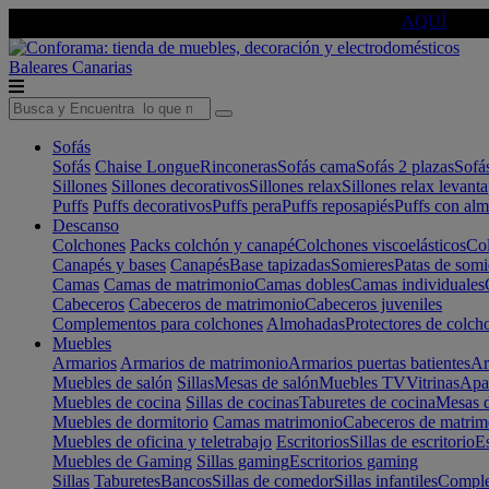
🔵Cambia tu electro con
-10% EXTRA
de descuento ☑️
AQUÍ
Baleares
Canarias
Sofás
Sofás
Chaise Longue
Rinconeras
Sofás cama
Sofás 2 plazas
Sofá
Sillones
Sillones decorativos
Sillones relax
Sillones relax levant
Puffs
Puffs decorativos
Puffs pera
Puffs reposapiés
Puffs con al
Descanso
Colchones
Packs colchón y canapé
Colchones viscoelásticos
Col
Canapés y bases
Canapés
Base tapizadas
Somieres
Patas de somi
Camas
Camas de matrimonio
Camas dobles
Camas individuales
Cabeceros
Cabeceros de matrimonio
Cabeceros juveniles
Complementos para colchones
Almohadas
Protectores de colch
Muebles
Armarios
Armarios de matrimonio
Armarios puertas batientes
Ar
Muebles de salón
Sillas
Mesas de salón
Muebles TV
Vitrinas
Apa
Muebles de cocina
Sillas de cocinas
Taburetes de cocina
Mesas d
Muebles de dormitorio
Camas matrimonio
Cabeceros de matrim
Muebles de oficina y teletrabajo
Escritorios
Sillas de escritorio
Es
Muebles de Gaming
Sillas gaming
Escritorios gaming
Sillas
Taburetes
Bancos
Sillas de comedor
Sillas infantiles
Complem