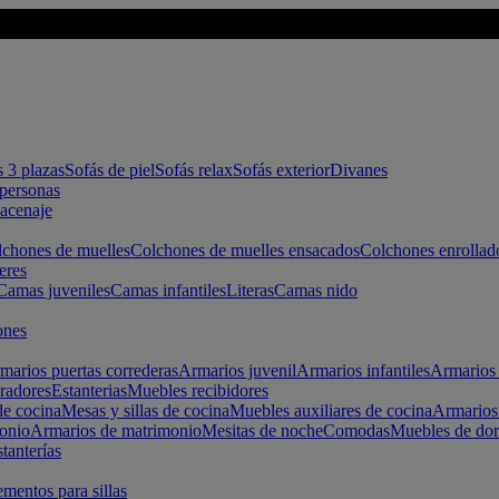
s 3 plazas
Sofás de piel
Sofás relax
Sofás exterior
Divanes
apersonas
macenaje
chones de muelles
Colchones de muelles ensacados
Colchones enrollad
eres
Camas juveniles
Camas infantiles
Literas
Camas nido
ones
marios puertas correderas
Armarios juvenil
Armarios infantiles
Armarios 
radores
Estanterias
Muebles recibidores
e cocina
Mesas y sillas de cocina
Muebles auxiliares de cocina
Armarios
onio
Armarios de matrimonio
Mesitas de noche
Comodas
Muebles de dor
tanterías
entos para sillas