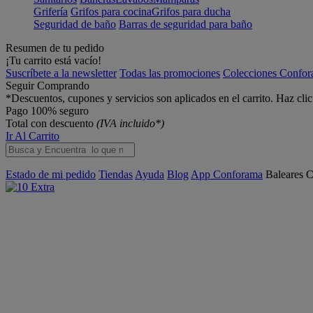
Grifería
Grifos para cocina
Grifos para ducha
Seguridad de baño
Barras de seguridad para baño
Resumen de tu pedido
¡Tu carrito está vacío!
Suscríbete a la newsletter
Todas las promociones
Colecciones Confo
Seguir Comprando
*Descuentos, cupones y servicios son aplicados en el carrito. Haz cli
Pago 100% seguro
Total con descuento
(IVA incluido*)
Ir Al Carrito
Estado de mi pedido
Tiendas
Ayuda
Blog
App Conforama
Baleares
C