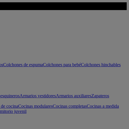
os
Colchones de espuma
Colchones para bebé
Colchones hinchables
esquineros
Armarios vestidores
Armarios auxiliares
Zapateros
 de cocina
Cocinas modulares
Cocinas completas
Cocinas a medida
mitorio juvenil