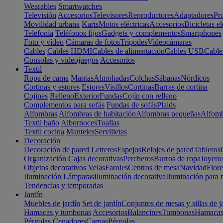
Wearables
Smartwatches
Televisión
Accesorios
Televisores
Reproductores
Adaptadores
Pr
Movilidad urbana
Karts
Motos eléctricas
Accesorios
Bicicletas el
Telefonía
Teléfonos fijos
Gadgets y complementos
Smartphones
Foto y vídeo
Cámaras de fotos
Trípodes
Videocámaras
Cables
Cables HDMI
Cables de alimentación
Cables USB
Cable
Consolas y videojuegos
Accesorios
Textil
Ropa de cama
Mantas
Almohadas
Colchas
Sábanas
Nórdicos
Cortinas y estores
Estores
Visillos
Cortinas
Barras de cortina
Cojines
Relleno
Exterior
Fundas
Cojín con relleno
Complementos para sofás
Fundas de sofás
Plaids
Alfombras
Alfombras de habitación
Alfombras pequeñas
Alfomb
Textil baño
Albornoces
Toallas
Textil cocina
Manteles
Servilletas
Decoración
Decoración de pared
Letreros
Espejos
Relojes de pared
Tableros
Organización
Cajas decorativas
Percheros
Burros de ropa
Joyero
Objetos decorativos
Velas
Faroles
Centros de mesa
Navidad
Flore
Iluminación
Lámparas
Iluminación decorativa
Iluminación para 
Tendencias y temporadas
Jardín
Muebles de jardín
Set de jardín
Conjuntos de mesas y sillas de j
Hamacas y tumbonas
Accesorios
Balancines
Tumbonas
Hamaca
Pérgolas
Cenadores
Carpas
Pérgolas