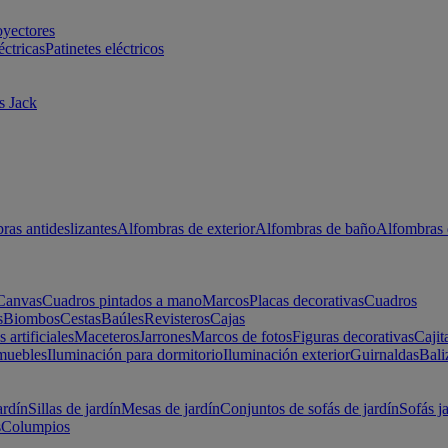
oyectores
éctricas
Patinetes eléctricos
s Jack
ras antideslizantes
Alfombras de exterior
Alfombras de baño
Alfombras 
Canvas
Cuadros pintados a mano
Marcos
Placas decorativas
Cuadros
s
Biombos
Cestas
Baúles
Revisteros
Cajas
s artificiales
Maceteros
Jarrones
Marcos de fotos
Figuras decorativas
Cajit
muebles
Iluminación para dormitorio
Iluminación exterior
Guirnaldas
Bali
ardín
Sillas de jardín
Mesas de jardín
Conjuntos de sofás de jardín
Sofás j
s
Columpios