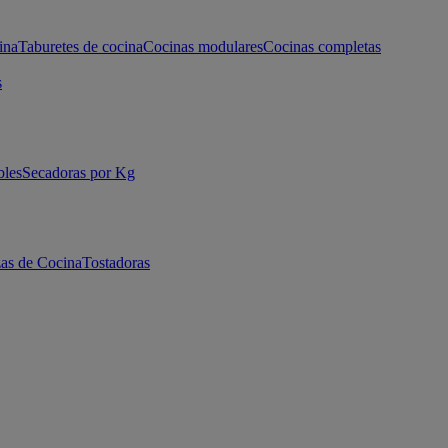
ina
Taburetes de cocina
Cocinas modulares
Cocinas completas
s
bles
Secadoras por Kg
as de Cocina
Tostadoras