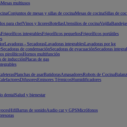
s
Mesas multiusos
cina
Conjuntos de mesas y sillas de cocina
Mesas de cocina
Sillas de coc
los para chef
Vinos y licores
Botellas
Utensilios de cocina
Vajilla
Bandeja
s
Frigoríficos integrables
Frigoríficos pequeños
Frigoríficos portátiles
es
ior
Lavadoras - Secadoras
Lavadoras integrables
Lavadoras por kg
r
Secadoras de condensación
Secadoras de evacuación
Secadoras integra
s pirolíticos
Hornos multifunción
s de inducción
Placas de gas
ntegrables
afeteras
Planchas de asar
Batidoras
Amasadores
Robots de Cocina
Balanz
alefactores
Difusores
Emisores Térmicos
Humidificadores
o dental
Salud y bienestar
voces
Hifi
Barras de sonido
Audio car y GPS
Micrófonos
presoras