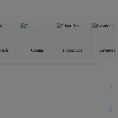
napés
Cocina
Frigoríficos
Lavadoras