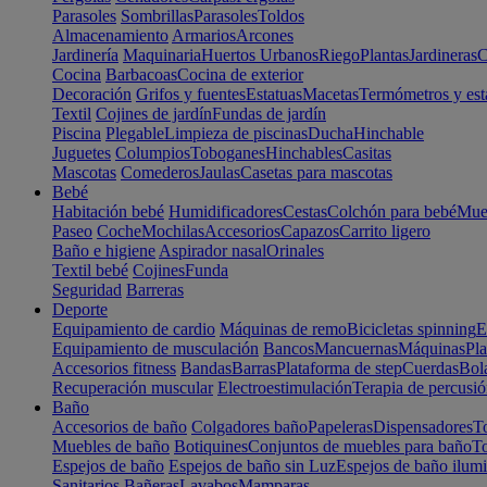
Parasoles
Sombrillas
Parasoles
Toldos
Almacenamiento
Armarios
Arcones
Jardinería
Maquinaria
Huertos Urbanos
Riego
Plantas
Jardineras
C
Cocina
Barbacoas
Cocina de exterior
Decoración
Grifos y fuentes
Estatuas
Macetas
Termómetros y est
Textil
Cojines de jardín
Fundas de jardín
Piscina
Plegable
Limpieza de piscinas
Ducha
Hinchable
Juguetes
Columpios
Toboganes
Hinchables
Casitas
Mascotas
Comederos
Jaulas
Casetas para mascotas
Bebé
Habitación bebé
Humidificadores
Cestas
Colchón para bebé
Mueb
Paseo
Coche
Mochilas
Accesorios
Capazos
Carrito ligero
Baño e higiene
Aspirador nasal
Orinales
Textil bebé
Cojines
Funda
Seguridad
Barreras
Deporte
Equipamiento de cardio
Máquinas de remo
Bicicletas spinning
E
Equipamiento de musculación
Bancos
Mancuernas
Máquinas
Pla
Accesorios fitness
Bandas
Barras
Plataforma de step
Cuerdas
Bola
Recuperación muscular
Electroestimulación
Terapia de percusi
Baño
Accesorios de baño
Colgadores baño
Papeleras
Dispensadores
To
Muebles de baño
Botiquines
Conjuntos de muebles para baño
To
Espejos de baño
Espejos de baño sin Luz
Espejos de baño ilum
Sanitarios
Bañeras
Lavabos
Mamparas