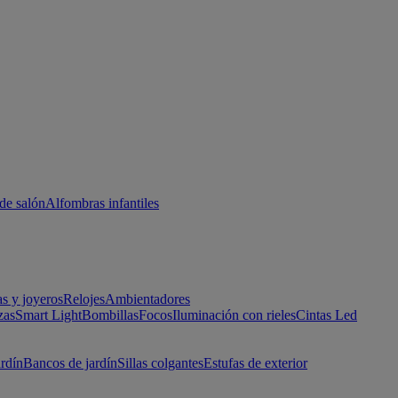
de salón
Alfombras infantiles
as y joyeros
Relojes
Ambientadores
zas
Smart Light
Bombillas
Focos
Iluminación con rieles
Cintas Led
ardín
Bancos de jardín
Sillas colgantes
Estufas de exterior