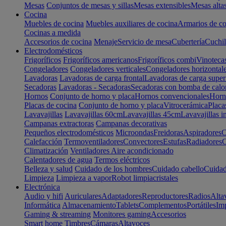
Mesas
Conjuntos de mesas y sillas
Mesas extensibles
Mesas alta
Cocina
Muebles de cocina
Muebles auxiliares de cocina
Armarios de co
Cocinas a medida
Accesorios de cocina
Menaje
Servicio de mesa
Cubertería
Cuchil
Electrodomésticos
Frigoríficos
Frigoríficos americanos
Frigoríficos combi
Vinoteca
Congeladores
Congeladores verticales
Congeladores horizontal
Lavadoras
Lavadoras de carga frontal
Lavadoras de carga super
Secadoras
Lavadoras - Secadoras
Secadoras con bomba de calo
Hornos
Conjunto de horno y placa
Hornos convencionales
Horno
Placas de cocina
Conjunto de horno y placa
Vitrocerámica
Placa
Lavavajillas
Lavavajillas 60cm
Lavavajillas 45cm
Lavavajillas i
Campanas extractoras
Campanas decorativas
Pequeños electrodomésticos
Microondas
Freidoras
Aspiradores
C
Calefacción
Termoventiladores
Convectores
Estufas
Radiadores
C
Climatización
Ventiladores
Aire acondicionado
Calentadores de agua
Termos eléctricos
Belleza y salud
Cuidado de los hombres
Cuidado cabello
Cuidad
Limpieza
Limpieza a vapor
Robot limpiacristales
Electrónica
Audio y hifi
Auriculares
Adaptadores
Reproductores
Radios
Alta
Informática
Almacenamiento
Tablets
Complementos
Portátiles
Im
Gaming & streaming
Monitores gaming
Accesorios
Smart home
Timbres
Cámaras
Altavoces