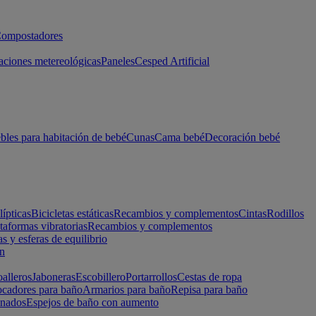
ompostadores
aciones metereológicas
Paneles
Cesped Artificial
les para habitación de bebé
Cunas
Cama bebé
Decoración bebé
lípticas
Bicicletas estáticas
Recambios y complementos
Cintas
Rodillos
taformas vibratorias
Recambios y complementos
s y esferas de equilibrio
ón
alleros
Jaboneras
Escobillero
Portarrollos
Cestas de ropa
cadores para baño
Armarios para baño
Repisa para baño
inados
Espejos de baño con aumento