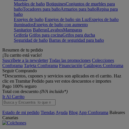
Muebles de baño
Botiquines
Conjuntos de muebles para
baño
Tocadores para baño
Armarios para baño
Repisa para
baño
Espejos de baño
Espejos de baño sin Luz
Espejos de baño
iluminados
Espejos de baño con aumento
Sanitarios
Bañeras
Lavabos
Mamparas
Grifería
Grifos para cocina
Grifos para ducha
Seguridad de baño
Barras de seguridad para baño
Resumen de tu pedido
¡Tu carrito está vacío!
Suscríbete a la newsletter
Todas las promociones
Colecciones
Conforama
Tarjeta Conforama
Financiación
Catálogos Conforama
Seguir Comprando
*Descuentos, cupones y servicios son aplicados en el carrito. Haz
clic en Tramitar Pedido para ver estos descuentos e importes
Pago 100% seguro
Total con descuento
(IVA incluido*)
Ir Al Carrito
Estado de mi pedido
Tiendas
Ayuda
Blog
App Conforama
Baleares
Canarias