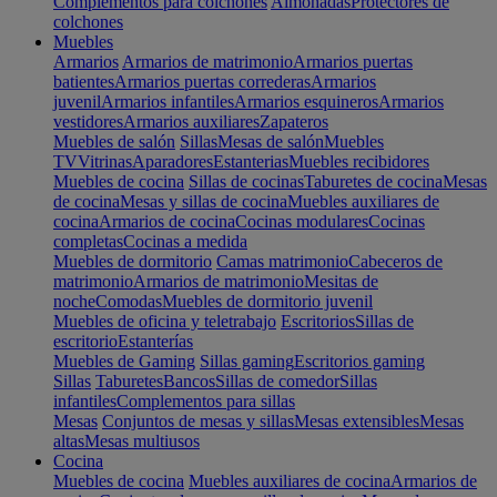
Complementos para colchones
Almohadas
Protectores de
colchones
Muebles
Armarios
Armarios de matrimonio
Armarios puertas
batientes
Armarios puertas correderas
Armarios
juvenil
Armarios infantiles
Armarios esquineros
Armarios
vestidores
Armarios auxiliares
Zapateros
Muebles de salón
Sillas
Mesas de salón
Muebles
TV
Vitrinas
Aparadores
Estanterias
Muebles recibidores
Muebles de cocina
Sillas de cocinas
Taburetes de cocina
Mesas
de cocina
Mesas y sillas de cocina
Muebles auxiliares de
cocina
Armarios de cocina
Cocinas modulares
Cocinas
completas
Cocinas a medida
Muebles de dormitorio
Camas matrimonio
Cabeceros de
matrimonio
Armarios de matrimonio
Mesitas de
noche
Comodas
Muebles de dormitorio juvenil
Muebles de oficina y teletrabajo
Escritorios
Sillas de
escritorio
Estanterías
Muebles de Gaming
Sillas gaming
Escritorios gaming
Sillas
Taburetes
Bancos
Sillas de comedor
Sillas
infantiles
Complementos para sillas
Mesas
Conjuntos de mesas y sillas
Mesas extensibles
Mesas
altas
Mesas multiusos
Cocina
Muebles de cocina
Muebles auxiliares de cocina
Armarios de