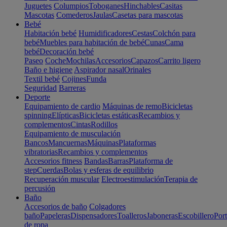
Juguetes
Columpios
Toboganes
Hinchables
Casitas
Mascotas
Comederos
Jaulas
Casetas para mascotas
Bebé
Habitación bebé
Humidificadores
Cestas
Colchón para
bebé
Muebles para habitación de bebé
Cunas
Cama
bebé
Decoración bebé
Paseo
Coche
Mochilas
Accesorios
Capazos
Carrito ligero
Baño e higiene
Aspirador nasal
Orinales
Textil bebé
Cojines
Funda
Seguridad
Barreras
Deporte
Equipamiento de cardio
Máquinas de remo
Bicicletas
spinning
Elípticas
Bicicletas estáticas
Recambios y
complementos
Cintas
Rodillos
Equipamiento de musculación
Bancos
Mancuernas
Máquinas
Plataformas
vibratorias
Recambios y complementos
Accesorios fitness
Bandas
Barras
Plataforma de
step
Cuerdas
Bolas y esferas de equilibrio
Recuperación muscular
Electroestimulación
Terapia de
percusión
Baño
Accesorios de baño
Colgadores
baño
Papeleras
Dispensadores
Toalleros
Jaboneras
Escobillero
Port
de ropa