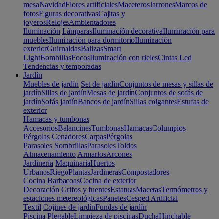
mesa
Navidad
Flores artificiales
Maceteros
Jarrones
Marcos de
fotos
Figuras decorativas
Cajitas y
joyeros
Relojes
Ambientadores
Iluminación
Lámparas
Iluminación decorativa
Iluminación para
muebles
Iluminación para dormitorio
Iluminación
exterior
Guirnaldas
Balizas
Smart
Light
Bombillas
Focos
Iluminación con rieles
Cintas Led
Tendencias y temporadas
Jardín
Muebles de jardín
Set de jardín
Conjuntos de mesas y sillas de
jardín
Sillas de jardín
Mesas de jardín
Conjuntos de sofás de
jardín
Sofás jardín
Bancos de jardín
Sillas colgantes
Estufas de
exterior
Hamacas y tumbonas
Accesorios
Balancines
Tumbonas
Hamacas
Columpios
Pérgolas
Cenadores
Carpas
Pérgolas
Parasoles
Sombrillas
Parasoles
Toldos
Almacenamiento
Armarios
Arcones
Jardinería
Maquinaria
Huertos
Urbanos
Riego
Plantas
Jardineras
Compostadores
Cocina
Barbacoas
Cocina de exterior
Decoración
Grifos y fuentes
Estatuas
Macetas
Termómetros y
estaciones metereológicas
Paneles
Cesped Artificial
Textil
Cojines de jardín
Fundas de jardín
Piscina
Plegable
Limpieza de piscinas
Ducha
Hinchable