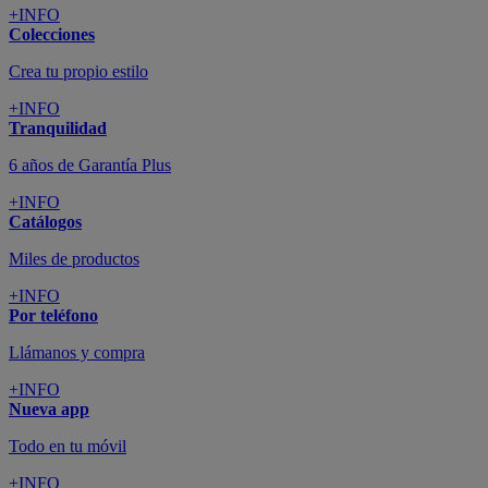
+INFO
Colecciones
Crea tu propio estilo
+INFO
Tranquilidad
6 años de Garantía Plus
+INFO
Catálogos
Miles de productos
+INFO
Por teléfono
Llámanos y compra
+INFO
Nueva app
Todo en tu móvil
+INFO