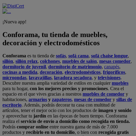
¡Nueva app!
Conforama, tu tienda de muebles,
decoración y electrodomésticos
Conforama
es tu tienda de
sofás
,
sofá cama
,
sofá chaise longue
,
sillón
,
sillón relax
,
colchones
,
muebles de salón
,
mesas comedor
,
dormitorio de juvenil
,
dormitorio de matrimonio
,
canapés
,
cocinas a medida
,
decoración
,
electrodomésticos
,
frigoríficos
,
microondas
,
lavavajillas
,
lavadora secadora
, y
televisiones
.
Descubre nuestra amplia variedad de estilos en cualquier
muebles
para tu hogar,
con los mejores precios y promociones
. Crea el
espacio en el que vives gracias a nuestros
muebles de comedor
y
habitaciones,
armarios
y
zapateros
,
mesas de comedor
y
sillas de
escritorio
. Además, podrás decorar tu casa con multitud de
artículos, tener el mejor ocio con los productos de
imagen y sonido
y aprovechar tu
jardín
en las épocas de buen tiempo. Conforama
realiza el
servicio de envío a domicilio como recogida en tienda.
Podrás
comprar online
entre nuestra gama de más de 7.000
productos y
recibirlo en tu domicilio
, o bien con
recogida gratis