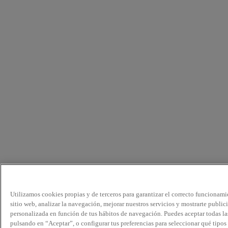
Utilizamos cookies propias y de terceros para garantizar el correcto funcionami
sitio web, analizar la navegación, mejorar nuestros servicios y mostrarte public
personalizada en función de tus hábitos de navegación. Puedes aceptar todas la
pulsando en “Aceptar”, o configurar tus preferencias para seleccionar qué tipos