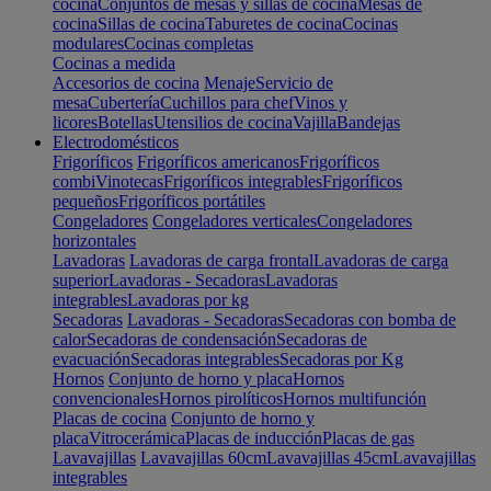
cocina
Conjuntos de mesas y sillas de cocina
Mesas de
cocina
Sillas de cocina
Taburetes de cocina
Cocinas
modulares
Cocinas completas
Cocinas a medida
Accesorios de cocina
Menaje
Servicio de
mesa
Cubertería
Cuchillos para chef
Vinos y
licores
Botellas
Utensilios de cocina
Vajilla
Bandejas
Electrodomésticos
Frigoríficos
Frigoríficos americanos
Frigoríficos
combi
Vinotecas
Frigoríficos integrables
Frigoríficos
pequeños
Frigoríficos portátiles
Congeladores
Congeladores verticales
Congeladores
horizontales
Lavadoras
Lavadoras de carga frontal
Lavadoras de carga
superior
Lavadoras - Secadoras
Lavadoras
integrables
Lavadoras por kg
Secadoras
Lavadoras - Secadoras
Secadoras con bomba de
calor
Secadoras de condensación
Secadoras de
evacuación
Secadoras integrables
Secadoras por Kg
Hornos
Conjunto de horno y placa
Hornos
convencionales
Hornos pirolíticos
Hornos multifunción
Placas de cocina
Conjunto de horno y
placa
Vitrocerámica
Placas de inducción
Placas de gas
Lavavajillas
Lavavajillas 60cm
Lavavajillas 45cm
Lavavajillas
integrables