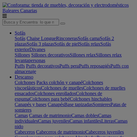
Baleares
Canarias
Sofás
Sofás
Chaise Longue
Rinconeras
Sofás cama
Sofás 2
plazas
Sofás 3 plazas
Sofás de piel
Sofás relax
Sofás
exterior
Divanes
Sillones
Sillones decorativos
Sillones relax
Sillones relax
levantapersonas
Puffs
Puffs decorativos
Puffs pera
Puffs reposapiés
Puffs con
almacenaje
Descanso
Colchones
Packs colchón y canapé
Colchones
viscoelásticos
Colchones de muelles
Colchones de muelles
ensacados
Colchones enrollados
Colchones de
espuma
Colchones para bebé
Colchones hinchables
Canapés y bases
Canapés
Base tapizadas
Somieres
Patas de
somieres
Camas
Camas de matrimonio
Camas dobles
Camas
individuales
Camas juveniles
Camas infantiles
Literas
Camas
nido
Cabeceros
Cabeceros de matrimonio
Cabeceros juveniles