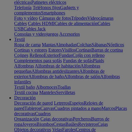
eléctricas
Patinetes eléctricos
Telefonía
Teléfonos fijos
Gadgets y
complementos
Smartphones
Foto y vídeo
Cámaras de fotos
Trípodes
Videocámaras
Cables
Cables HDMI
Cables de alimentación
Cables
USB
Cables Jack
Consolas y videojuegos
Accesorios
Textil
Ropa de cama
Mantas
Almohadas
Colchas
Sábanas
Nórdicos
Cortinas y estores
Estores
Visillos
Cortinas
Barras de cortina
Cojines
Relleno
Exterior
Fundas
Cojín con relleno
Complementos para sofás
Fundas de sofás
Plaids
Alfombras
Alfombras de habitación
Alfombras
pequeñas
Alfombras antideslizantes
Alfombras de
exterior
Alfombras de baño
Alfombras de salón
Alfombras
infantiles
Textil baño
Albornoces
Toallas
Textil cocina
Manteles
Servilletas
Decoración
Decoración de pared
Letreros
Espejos
Relojes de
pared
Tableros
Canvas
Cuadros pintados a mano
Marcos
Placas
decorativas
Cuadros
Organización
Cajas decorativas
Percheros
Burros de
ropa
Joyeros
Biombos
Cestas
Baúles
Revisteros
Cajas
Objetos decorativos
Velas
Faroles
Centros de