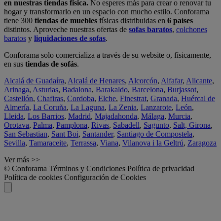
en nuestras tiendas física.
No esperes más para crear o renovar tu
hogar y transformarlo en un espacio con mucho estilo. Conforama
tiene 300
tiendas de muebles
físicas distribuidas en
6 países
distintos. Aproveche nuestras ofertas de
sofas baratos
,
colchones
baratos
y
liquidaciones de sofas
.
Conforama solo comercializa a través de su website o, físicamente,
en sus
tiendas de sofás
.
Alcalá de Guadaíra
,
Alcalá de Henares
,
Alcorcón
,
Alfafar
,
Alicante
,
Arinaga
,
Asturias
,
Badalona
,
Barakaldo
,
Barcelona
,
Burjassot
,
Castellón
,
Chafiras
,
Cordoba
,
Elche
,
Finestrat
,
Granada
,
Huércal de
Almería
,
La Coruña
,
La Laguna
,
La Zenia
,
Lanzarote
,
León
,
Lleida
,
Los Barrios
,
Madrid
,
Majadahonda
,
Málaga
,
Murcia
,
Orotava
,
Palma
,
Pamplona
,
Rivas
,
Sabadell
,
Sagunto
,
Salt, Girona
,
San Sebastian
,
Sant Boi
,
Santander
,
Santiago de Compostela
,
Sevilla
,
Tamaraceite
,
Terrassa
,
Viana
,
Vilanova i la Geltrú
,
Zaragoza
Ver más >>
© Conforama
Términos y Condiciones
Política de privacidad
Política de cookies
Configuración de Cookies