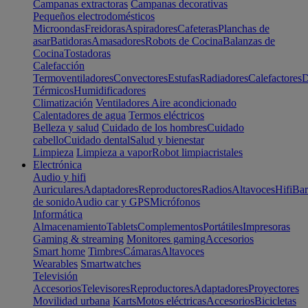
Campanas extractoras
Campanas decorativas
Pequeños electrodomésticos
Microondas
Freidoras
Aspiradores
Cafeteras
Planchas de
asar
Batidoras
Amasadores
Robots de Cocina
Balanzas de
Cocina
Tostadoras
Calefacción
Termoventiladores
Convectores
Estufas
Radiadores
Calefactores
D
Térmicos
Humidificadores
Climatización
Ventiladores
Aire acondicionado
Calentadores de agua
Termos eléctricos
Belleza y salud
Cuidado de los hombres
Cuidado
cabello
Cuidado dental
Salud y bienestar
Limpieza
Limpieza a vapor
Robot limpiacristales
Electrónica
Audio y hifi
Auriculares
Adaptadores
Reproductores
Radios
Altavoces
Hifi
Bar
de sonido
Audio car y GPS
Micrófonos
Informática
Almacenamiento
Tablets
Complementos
Portátiles
Impresoras
Gaming & streaming
Monitores gaming
Accesorios
Smart home
Timbres
Cámaras
Altavoces
Wearables
Smartwatches
Televisión
Accesorios
Televisores
Reproductores
Adaptadores
Proyectores
Movilidad urbana
Karts
Motos eléctricas
Accesorios
Bicicletas