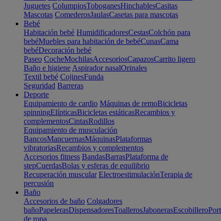
Juguetes
Columpios
Toboganes
Hinchables
Casitas
Mascotas
Comederos
Jaulas
Casetas para mascotas
Bebé
Habitación bebé
Humidificadores
Cestas
Colchón para
bebé
Muebles para habitación de bebé
Cunas
Cama
bebé
Decoración bebé
Paseo
Coche
Mochilas
Accesorios
Capazos
Carrito ligero
Baño e higiene
Aspirador nasal
Orinales
Textil bebé
Cojines
Funda
Seguridad
Barreras
Deporte
Equipamiento de cardio
Máquinas de remo
Bicicletas
spinning
Elípticas
Bicicletas estáticas
Recambios y
complementos
Cintas
Rodillos
Equipamiento de musculación
Bancos
Mancuernas
Máquinas
Plataformas
vibratorias
Recambios y complementos
Accesorios fitness
Bandas
Barras
Plataforma de
step
Cuerdas
Bolas y esferas de equilibrio
Recuperación muscular
Electroestimulación
Terapia de
percusión
Baño
Accesorios de baño
Colgadores
baño
Papeleras
Dispensadores
Toalleros
Jaboneras
Escobillero
Port
de ropa