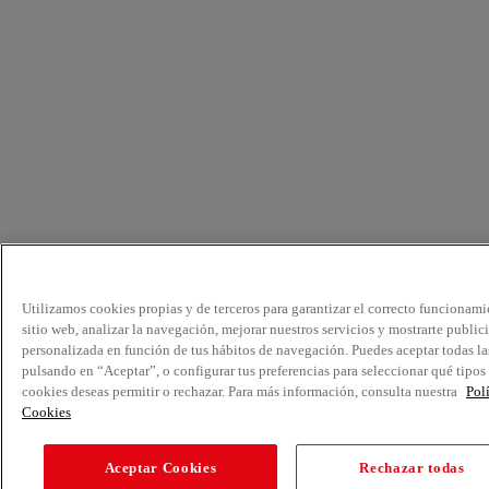
Utilizamos cookies propias y de terceros para garantizar el correcto funcionami
sitio web, analizar la navegación, mejorar nuestros servicios y mostrarte public
personalizada en función de tus hábitos de navegación. Puedes aceptar todas la
pulsando en “Aceptar”, o configurar tus preferencias para seleccionar qué tipos
cookies deseas permitir o rechazar. Para más información, consulta nuestra
Pol
Cookies
Aceptar Cookies
Rechazar todas