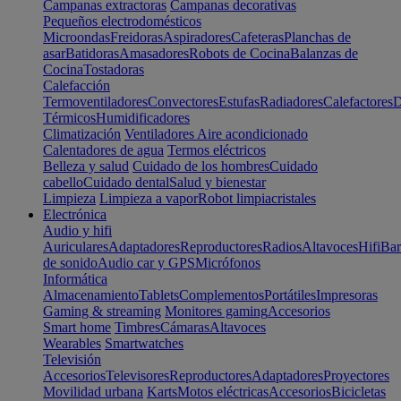
Campanas extractoras
Campanas decorativas
Pequeños electrodomésticos
Microondas
Freidoras
Aspiradores
Cafeteras
Planchas de
asar
Batidoras
Amasadores
Robots de Cocina
Balanzas de
Cocina
Tostadoras
Calefacción
Termoventiladores
Convectores
Estufas
Radiadores
Calefactores
D
Térmicos
Humidificadores
Climatización
Ventiladores
Aire acondicionado
Calentadores de agua
Termos eléctricos
Belleza y salud
Cuidado de los hombres
Cuidado
cabello
Cuidado dental
Salud y bienestar
Limpieza
Limpieza a vapor
Robot limpiacristales
Electrónica
Audio y hifi
Auriculares
Adaptadores
Reproductores
Radios
Altavoces
Hifi
Bar
de sonido
Audio car y GPS
Micrófonos
Informática
Almacenamiento
Tablets
Complementos
Portátiles
Impresoras
Gaming & streaming
Monitores gaming
Accesorios
Smart home
Timbres
Cámaras
Altavoces
Wearables
Smartwatches
Televisión
Accesorios
Televisores
Reproductores
Adaptadores
Proyectores
Movilidad urbana
Karts
Motos eléctricas
Accesorios
Bicicletas