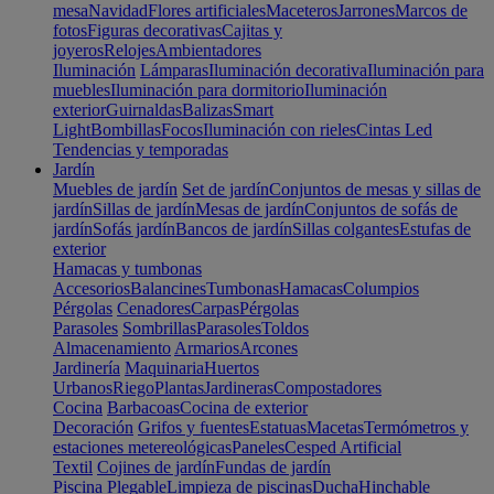
mesa
Navidad
Flores artificiales
Maceteros
Jarrones
Marcos de
fotos
Figuras decorativas
Cajitas y
joyeros
Relojes
Ambientadores
Iluminación
Lámparas
Iluminación decorativa
Iluminación para
muebles
Iluminación para dormitorio
Iluminación
exterior
Guirnaldas
Balizas
Smart
Light
Bombillas
Focos
Iluminación con rieles
Cintas Led
Tendencias y temporadas
Jardín
Muebles de jardín
Set de jardín
Conjuntos de mesas y sillas de
jardín
Sillas de jardín
Mesas de jardín
Conjuntos de sofás de
jardín
Sofás jardín
Bancos de jardín
Sillas colgantes
Estufas de
exterior
Hamacas y tumbonas
Accesorios
Balancines
Tumbonas
Hamacas
Columpios
Pérgolas
Cenadores
Carpas
Pérgolas
Parasoles
Sombrillas
Parasoles
Toldos
Almacenamiento
Armarios
Arcones
Jardinería
Maquinaria
Huertos
Urbanos
Riego
Plantas
Jardineras
Compostadores
Cocina
Barbacoas
Cocina de exterior
Decoración
Grifos y fuentes
Estatuas
Macetas
Termómetros y
estaciones metereológicas
Paneles
Cesped Artificial
Textil
Cojines de jardín
Fundas de jardín
Piscina
Plegable
Limpieza de piscinas
Ducha
Hinchable