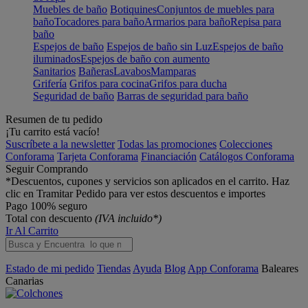
Muebles de baño
Botiquines
Conjuntos de muebles para
baño
Tocadores para baño
Armarios para baño
Repisa para
baño
Espejos de baño
Espejos de baño sin Luz
Espejos de baño
iluminados
Espejos de baño con aumento
Sanitarios
Bañeras
Lavabos
Mamparas
Grifería
Grifos para cocina
Grifos para ducha
Seguridad de baño
Barras de seguridad para baño
Resumen de tu pedido
¡Tu carrito está vacío!
Suscríbete a la newsletter
Todas las promociones
Colecciones
Conforama
Tarjeta Conforama
Financiación
Catálogos Conforama
Seguir Comprando
*Descuentos, cupones y servicios son aplicados en el carrito. Haz
clic en Tramitar Pedido para ver estos descuentos e importes
Pago 100% seguro
Total con descuento
(IVA incluido*)
Ir Al Carrito
Estado de mi pedido
Tiendas
Ayuda
Blog
App Conforama
Baleares
Canarias