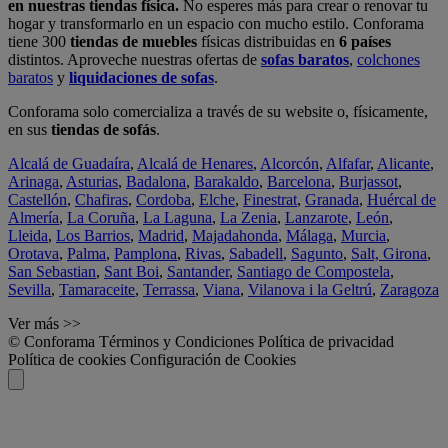
en nuestras tiendas física.
No esperes más para crear o renovar tu
hogar y transformarlo en un espacio con mucho estilo. Conforama
tiene 300
tiendas de muebles
físicas distribuidas en
6 países
distintos. Aproveche nuestras ofertas de
sofas baratos
,
colchones
baratos
y
liquidaciones de sofas
.
Conforama solo comercializa a través de su website o, físicamente,
en sus
tiendas de sofás
.
Alcalá de Guadaíra
,
Alcalá de Henares
,
Alcorcón
,
Alfafar
,
Alicante
,
Arinaga
,
Asturias
,
Badalona
,
Barakaldo
,
Barcelona
,
Burjassot
,
Castellón
,
Chafiras
,
Cordoba
,
Elche
,
Finestrat
,
Granada
,
Huércal de
Almería
,
La Coruña
,
La Laguna
,
La Zenia
,
Lanzarote
,
León
,
Lleida
,
Los Barrios
,
Madrid
,
Majadahonda
,
Málaga
,
Murcia
,
Orotava
,
Palma
,
Pamplona
,
Rivas
,
Sabadell
,
Sagunto
,
Salt, Girona
,
San Sebastian
,
Sant Boi
,
Santander
,
Santiago de Compostela
,
Sevilla
,
Tamaraceite
,
Terrassa
,
Viana
,
Vilanova i la Geltrú
,
Zaragoza
Ver más >>
© Conforama
Términos y Condiciones
Política de privacidad
Política de cookies
Configuración de Cookies