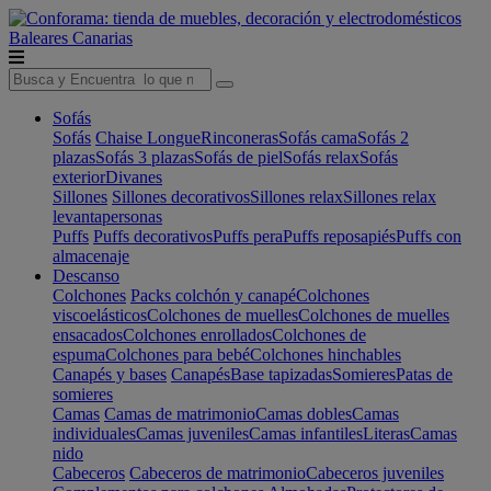
Baleares
Canarias
Sofás
Sofás
Chaise Longue
Rinconeras
Sofás cama
Sofás 2
plazas
Sofás 3 plazas
Sofás de piel
Sofás relax
Sofás
exterior
Divanes
Sillones
Sillones decorativos
Sillones relax
Sillones relax
levantapersonas
Puffs
Puffs decorativos
Puffs pera
Puffs reposapiés
Puffs con
almacenaje
Descanso
Colchones
Packs colchón y canapé
Colchones
viscoelásticos
Colchones de muelles
Colchones de muelles
ensacados
Colchones enrollados
Colchones de
espuma
Colchones para bebé
Colchones hinchables
Canapés y bases
Canapés
Base tapizadas
Somieres
Patas de
somieres
Camas
Camas de matrimonio
Camas dobles
Camas
individuales
Camas juveniles
Camas infantiles
Literas
Camas
nido
Cabeceros
Cabeceros de matrimonio
Cabeceros juveniles