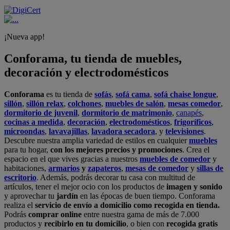
¡Nueva app!
Conforama, tu tienda de muebles,
decoración y electrodomésticos
Conforama
es tu tienda de
sofás
,
sofá cama
,
sofá chaise longue
,
sillón
,
sillón relax
,
colchones
,
muebles de salón
,
mesas comedor
,
dormitorio de juvenil
,
dormitorio de matrimonio
,
canapés
,
cocinas a medida
,
decoración
,
electrodomésticos
,
frigoríficos
,
microondas
,
lavavajillas
,
lavadora secadora
, y
televisiones
.
Descubre nuestra amplia variedad de estilos en cualquier
muebles
para tu hogar,
con los mejores precios y promociones
. Crea el
espacio en el que vives gracias a nuestros
muebles de comedor
y
habitaciones,
armarios
y
zapateros
,
mesas de comedor
y
sillas de
escritorio
. Además, podrás decorar tu casa con multitud de
artículos, tener el mejor ocio con los productos de
imagen y sonido
y aprovechar tu
jardín
en las épocas de buen tiempo. Conforama
realiza el
servicio de envío a domicilio como recogida en tienda.
Podrás
comprar online
entre nuestra gama de más de 7.000
productos y
recibirlo en tu domicilio
, o bien con
recogida gratis