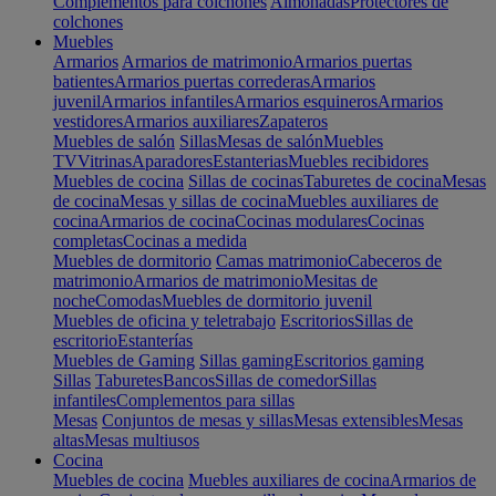
Complementos para colchones
Almohadas
Protectores de
colchones
Muebles
Armarios
Armarios de matrimonio
Armarios puertas
batientes
Armarios puertas correderas
Armarios
juvenil
Armarios infantiles
Armarios esquineros
Armarios
vestidores
Armarios auxiliares
Zapateros
Muebles de salón
Sillas
Mesas de salón
Muebles
TV
Vitrinas
Aparadores
Estanterias
Muebles recibidores
Muebles de cocina
Sillas de cocinas
Taburetes de cocina
Mesas
de cocina
Mesas y sillas de cocina
Muebles auxiliares de
cocina
Armarios de cocina
Cocinas modulares
Cocinas
completas
Cocinas a medida
Muebles de dormitorio
Camas matrimonio
Cabeceros de
matrimonio
Armarios de matrimonio
Mesitas de
noche
Comodas
Muebles de dormitorio juvenil
Muebles de oficina y teletrabajo
Escritorios
Sillas de
escritorio
Estanterías
Muebles de Gaming
Sillas gaming
Escritorios gaming
Sillas
Taburetes
Bancos
Sillas de comedor
Sillas
infantiles
Complementos para sillas
Mesas
Conjuntos de mesas y sillas
Mesas extensibles
Mesas
altas
Mesas multiusos
Cocina
Muebles de cocina
Muebles auxiliares de cocina
Armarios de