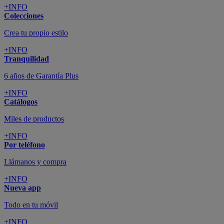
+INFO
Colecciones
Crea tu propio estilo
+INFO
Tranquilidad
6 años de Garantía Plus
+INFO
Catálogos
Miles de productos
+INFO
Por teléfono
Llámanos y compra
+INFO
Nueva app
Todo en tu móvil
+INFO