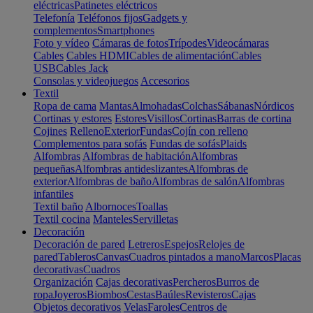
eléctricas
Patinetes eléctricos
Telefonía
Teléfonos fijos
Gadgets y
complementos
Smartphones
Foto y vídeo
Cámaras de fotos
Trípodes
Videocámaras
Cables
Cables HDMI
Cables de alimentación
Cables
USB
Cables Jack
Consolas y videojuegos
Accesorios
Textil
Ropa de cama
Mantas
Almohadas
Colchas
Sábanas
Nórdicos
Cortinas y estores
Estores
Visillos
Cortinas
Barras de cortina
Cojines
Relleno
Exterior
Fundas
Cojín con relleno
Complementos para sofás
Fundas de sofás
Plaids
Alfombras
Alfombras de habitación
Alfombras
pequeñas
Alfombras antideslizantes
Alfombras de
exterior
Alfombras de baño
Alfombras de salón
Alfombras
infantiles
Textil baño
Albornoces
Toallas
Textil cocina
Manteles
Servilletas
Decoración
Decoración de pared
Letreros
Espejos
Relojes de
pared
Tableros
Canvas
Cuadros pintados a mano
Marcos
Placas
decorativas
Cuadros
Organización
Cajas decorativas
Percheros
Burros de
ropa
Joyeros
Biombos
Cestas
Baúles
Revisteros
Cajas
Objetos decorativos
Velas
Faroles
Centros de