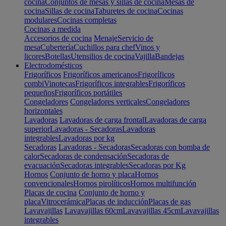
cocina
Conjuntos de mesas y sillas de cocina
Mesas de
cocina
Sillas de cocina
Taburetes de cocina
Cocinas
modulares
Cocinas completas
Cocinas a medida
Accesorios de cocina
Menaje
Servicio de
mesa
Cubertería
Cuchillos para chef
Vinos y
licores
Botellas
Utensilios de cocina
Vajilla
Bandejas
Electrodomésticos
Frigoríficos
Frigoríficos americanos
Frigoríficos
combi
Vinotecas
Frigoríficos integrables
Frigoríficos
pequeños
Frigoríficos portátiles
Congeladores
Congeladores verticales
Congeladores
horizontales
Lavadoras
Lavadoras de carga frontal
Lavadoras de carga
superior
Lavadoras - Secadoras
Lavadoras
integrables
Lavadoras por kg
Secadoras
Lavadoras - Secadoras
Secadoras con bomba de
calor
Secadoras de condensación
Secadoras de
evacuación
Secadoras integrables
Secadoras por Kg
Hornos
Conjunto de horno y placa
Hornos
convencionales
Hornos pirolíticos
Hornos multifunción
Placas de cocina
Conjunto de horno y
placa
Vitrocerámica
Placas de inducción
Placas de gas
Lavavajillas
Lavavajillas 60cm
Lavavajillas 45cm
Lavavajillas
integrables