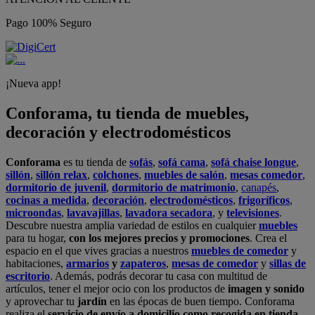
Pago 100% Seguro
¡Nueva app!
Conforama, tu tienda de muebles,
decoración y electrodomésticos
Conforama
es tu tienda de
sofás
,
sofá cama
,
sofá chaise longue
,
sillón
,
sillón relax
,
colchones
,
muebles de salón
,
mesas comedor
,
dormitorio de juvenil
,
dormitorio de matrimonio
,
canapés
,
cocinas a medida
,
decoración
,
electrodomésticos
,
frigoríficos
,
microondas
,
lavavajillas
,
lavadora secadora
, y
televisiones
.
Descubre nuestra amplia variedad de estilos en cualquier
muebles
para tu hogar,
con los mejores precios y promociones
. Crea el
espacio en el que vives gracias a nuestros
muebles de comedor
y
habitaciones,
armarios
y
zapateros
,
mesas de comedor
y
sillas de
escritorio
. Además, podrás decorar tu casa con multitud de
artículos, tener el mejor ocio con los productos de
imagen y sonido
y aprovechar tu
jardín
en las épocas de buen tiempo. Conforama
realiza el
servicio de envío a domicilio como recogida en tienda.