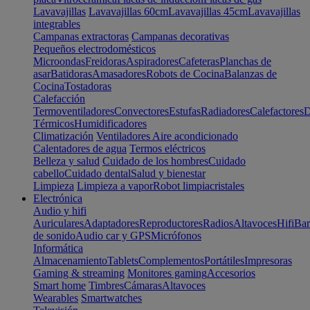
Lavavajillas
Lavavajillas 60cm
Lavavajillas 45cm
Lavavajillas
integrables
Campanas extractoras
Campanas decorativas
Pequeños electrodomésticos
Microondas
Freidoras
Aspiradores
Cafeteras
Planchas de
asar
Batidoras
Amasadores
Robots de Cocina
Balanzas de
Cocina
Tostadoras
Calefacción
Termoventiladores
Convectores
Estufas
Radiadores
Calefactores
D
Térmicos
Humidificadores
Climatización
Ventiladores
Aire acondicionado
Calentadores de agua
Termos eléctricos
Belleza y salud
Cuidado de los hombres
Cuidado
cabello
Cuidado dental
Salud y bienestar
Limpieza
Limpieza a vapor
Robot limpiacristales
Electrónica
Audio y hifi
Auriculares
Adaptadores
Reproductores
Radios
Altavoces
Hifi
Bar
de sonido
Audio car y GPS
Micrófonos
Informática
Almacenamiento
Tablets
Complementos
Portátiles
Impresoras
Gaming & streaming
Monitores gaming
Accesorios
Smart home
Timbres
Cámaras
Altavoces
Wearables
Smartwatches