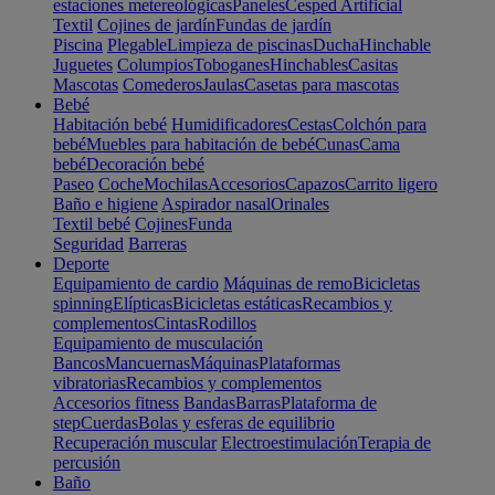
estaciones metereológicas
Paneles
Cesped Artificial
Textil
Cojines de jardín
Fundas de jardín
Piscina
Plegable
Limpieza de piscinas
Ducha
Hinchable
Juguetes
Columpios
Toboganes
Hinchables
Casitas
Mascotas
Comederos
Jaulas
Casetas para mascotas
Bebé
Habitación bebé
Humidificadores
Cestas
Colchón para
bebé
Muebles para habitación de bebé
Cunas
Cama
bebé
Decoración bebé
Paseo
Coche
Mochilas
Accesorios
Capazos
Carrito ligero
Baño e higiene
Aspirador nasal
Orinales
Textil bebé
Cojines
Funda
Seguridad
Barreras
Deporte
Equipamiento de cardio
Máquinas de remo
Bicicletas
spinning
Elípticas
Bicicletas estáticas
Recambios y
complementos
Cintas
Rodillos
Equipamiento de musculación
Bancos
Mancuernas
Máquinas
Plataformas
vibratorias
Recambios y complementos
Accesorios fitness
Bandas
Barras
Plataforma de
step
Cuerdas
Bolas y esferas de equilibrio
Recuperación muscular
Electroestimulación
Terapia de
percusión
Baño