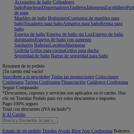
Accesorios de baño
Colgadores
baño
Papeleras
Dispensadores
Toalleros
Jaboneras
Escobillero
Port
de ropa
Muebles de baño
Botiquines
Conjuntos de muebles para
baño
Tocadores para baño
Armarios para baño
Repisa para
baño
Espejos de baño
Espejos de baño sin Luz
Espejos de baño
iluminados
Espejos de baño con aumento
Sanitarios
Bañeras
Lavabos
Mamparas
Grifería
Grifos para cocina
Grifos para ducha
Seguridad de baño
Barras de seguridad para baño
Resumen de tu pedido
¡Tu carrito está vacío!
Suscríbete a la newsletter
Todas las promociones
Colecciones
Conforama
Tarjeta Conforama
Financiación
Catálogos Conforama
Seguir Comprando
*Descuentos, cupones y servicios son aplicados en el carrito. Haz
clic en Tramitar Pedido para ver estos descuentos e importes
Pago 100% seguro
Total con descuento
(IVA incluido*)
Ir Al Carrito
Estado de mi pedido
Tiendas
Ayuda
Blog
App Conforama
Baleares