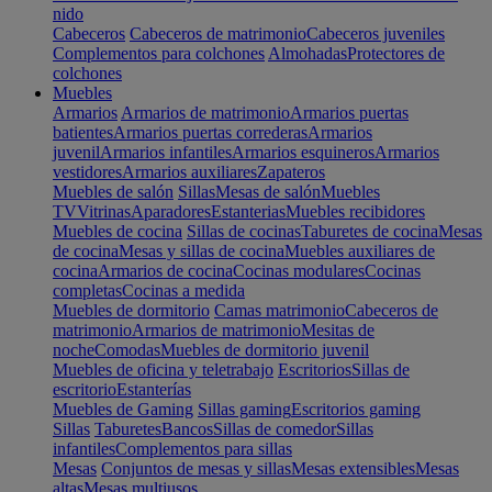
nido
Cabeceros
Cabeceros de matrimonio
Cabeceros juveniles
Complementos para colchones
Almohadas
Protectores de
colchones
Muebles
Armarios
Armarios de matrimonio
Armarios puertas
batientes
Armarios puertas correderas
Armarios
juvenil
Armarios infantiles
Armarios esquineros
Armarios
vestidores
Armarios auxiliares
Zapateros
Muebles de salón
Sillas
Mesas de salón
Muebles
TV
Vitrinas
Aparadores
Estanterias
Muebles recibidores
Muebles de cocina
Sillas de cocinas
Taburetes de cocina
Mesas
de cocina
Mesas y sillas de cocina
Muebles auxiliares de
cocina
Armarios de cocina
Cocinas modulares
Cocinas
completas
Cocinas a medida
Muebles de dormitorio
Camas matrimonio
Cabeceros de
matrimonio
Armarios de matrimonio
Mesitas de
noche
Comodas
Muebles de dormitorio juvenil
Muebles de oficina y teletrabajo
Escritorios
Sillas de
escritorio
Estanterías
Muebles de Gaming
Sillas gaming
Escritorios gaming
Sillas
Taburetes
Bancos
Sillas de comedor
Sillas
infantiles
Complementos para sillas
Mesas
Conjuntos de mesas y sillas
Mesas extensibles
Mesas
altas
Mesas multiusos