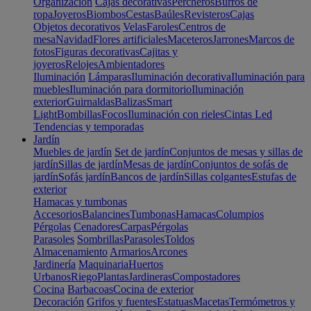
Organización
Cajas decorativas
Percheros
Burros de
ropa
Joyeros
Biombos
Cestas
Baúles
Revisteros
Cajas
Objetos decorativos
Velas
Faroles
Centros de
mesa
Navidad
Flores artificiales
Maceteros
Jarrones
Marcos de
fotos
Figuras decorativas
Cajitas y
joyeros
Relojes
Ambientadores
Iluminación
Lámparas
Iluminación decorativa
Iluminación para
muebles
Iluminación para dormitorio
Iluminación
exterior
Guirnaldas
Balizas
Smart
Light
Bombillas
Focos
Iluminación con rieles
Cintas Led
Tendencias y temporadas
Jardín
Muebles de jardín
Set de jardín
Conjuntos de mesas y sillas de
jardín
Sillas de jardín
Mesas de jardín
Conjuntos de sofás de
jardín
Sofás jardín
Bancos de jardín
Sillas colgantes
Estufas de
exterior
Hamacas y tumbonas
Accesorios
Balancines
Tumbonas
Hamacas
Columpios
Pérgolas
Cenadores
Carpas
Pérgolas
Parasoles
Sombrillas
Parasoles
Toldos
Almacenamiento
Armarios
Arcones
Jardinería
Maquinaria
Huertos
Urbanos
Riego
Plantas
Jardineras
Compostadores
Cocina
Barbacoas
Cocina de exterior
Decoración
Grifos y fuentes
Estatuas
Macetas
Termómetros y