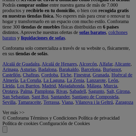
Podrás
comprar online
entre nuestra gama de más de 7.000
productos y
recibirlo en tu domicilio
, o bien con
recogida gratis
en nuestras tiendas física.
No esperes más para crear o renovar tu
hogar y transformarlo en un espacio con mucho estilo. Conforama
tiene 300
tiendas de muebles
físicas distribuidas en
6 países
distintos. Aproveche nuestras ofertas de
sofas baratos
,
colchones
baratos
y
liquidaciones de sofas
.
Conforama solo comercializa a través de su website o, físicamente,
en sus
tiendas de sofás
.
Alcalá de Guadaíra
,
Alcalá de Henares
,
Alcorcón
,
Alfafar
,
Alicante
,
Arinaga
,
Asturias
,
Badalona
,
Barakaldo
,
Barcelona
,
Burjassot
,
Castellón
,
Chafiras
,
Cordoba
,
Elche
,
Finestrat
,
Granada
,
Huércal de
Almería
,
La Coruña
,
La Laguna
,
La Zenia
,
Lanzarote
,
León
,
Lleida
,
Los Barrios
,
Madrid
,
Majadahonda
,
Málaga
,
Murcia
,
Orotava
,
Palma
,
Pamplona
,
Rivas
,
Sabadell
,
Sagunto
,
Salt, Girona
,
San Sebastian
,
Sant Boi
,
Santander
,
Santiago de Compostela
,
Sevilla
,
Tamaraceite
,
Terrassa
,
Viana
,
Vilanova i la Geltrú
,
Zaragoza
Ver más >>
© Conforama
Términos y Condiciones
Política de privacidad
Política de cookies
Configuración de Cookies