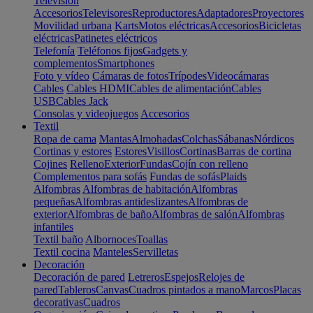
Televisión
Accesorios
Televisores
Reproductores
Adaptadores
Proyectores
Movilidad urbana
Karts
Motos eléctricas
Accesorios
Bicicletas
eléctricas
Patinetes eléctricos
Telefonía
Teléfonos fijos
Gadgets y
complementos
Smartphones
Foto y vídeo
Cámaras de fotos
Trípodes
Videocámaras
Cables
Cables HDMI
Cables de alimentación
Cables
USB
Cables Jack
Consolas y videojuegos
Accesorios
Textil
Ropa de cama
Mantas
Almohadas
Colchas
Sábanas
Nórdicos
Cortinas y estores
Estores
Visillos
Cortinas
Barras de cortina
Cojines
Relleno
Exterior
Fundas
Cojín con relleno
Complementos para sofás
Fundas de sofás
Plaids
Alfombras
Alfombras de habitación
Alfombras
pequeñas
Alfombras antideslizantes
Alfombras de
exterior
Alfombras de baño
Alfombras de salón
Alfombras
infantiles
Textil baño
Albornoces
Toallas
Textil cocina
Manteles
Servilletas
Decoración
Decoración de pared
Letreros
Espejos
Relojes de
pared
Tableros
Canvas
Cuadros pintados a mano
Marcos
Placas
decorativas
Cuadros