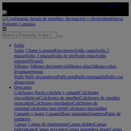
🔵Cambia tu electro con
-10% EXTRA
de descuento ☑️
AQUÍ
Baleares
Canarias
Sofás
Sofás
Chaise Longue
Rinconeras
Sofás cama
Sofás 2
plazas
Sofás 3 plazas
Sofás de piel
Sofás relax
Sofás
exterior
Divanes
Sillones
Sillones decorativos
Sillones relax
Sillones relax
levantapersonas
Puffs
Puffs decorativos
Puffs pera
Puffs reposapiés
Puffs con
almacenaje
Descanso
Colchones
Packs colchón y canapé
Colchones
viscoelásticos
Colchones de muelles
Colchones de muelles
ensacados
Colchones enrollados
Colchones de
espuma
Colchones para bebé
Colchones hinchables
Canapés y bases
Canapés
Base tapizadas
Somieres
Patas de
somieres
Camas
Camas de matrimonio
Camas dobles
Camas
individuales
Camas juveniles
Camas infantiles
Literas
Camas