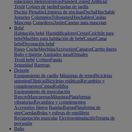
estaciones metereológicas
Paneles
Cesped Artificial
Textil
Cojines de jardín
Fundas de jardín
Piscina
Plegable
Limpieza de piscinas
Ducha
Hinchable
Juguetes
Columpios
Toboganes
Hinchables
Casitas
Mascotas
Comederos
Jaulas
Casetas para mascotas
Bebé
Habitación bebé
Humidificadores
Cestas
Colchón para
bebé
Muebles para habitación de bebé
Cunas
Cama
bebé
Decoración bebé
Paseo
Coche
Mochilas
Accesorios
Capazos
Carrito ligero
Baño e higiene
Aspirador nasal
Orinales
Textil bebé
Cojines
Funda
Seguridad
Barreras
Deporte
Equipamiento de cardio
Máquinas de remo
Bicicletas
spinning
Elípticas
Bicicletas estáticas
Recambios y
complementos
Cintas
Rodillos
Equipamiento de musculación
Bancos
Mancuernas
Máquinas
Plataformas
vibratorias
Recambios y complementos
Accesorios fitness
Bandas
Barras
Plataforma de
step
Cuerdas
Bolas y esferas de equilibrio
Recuperación muscular
Electroestimulación
Terapia de
percusión
Baño