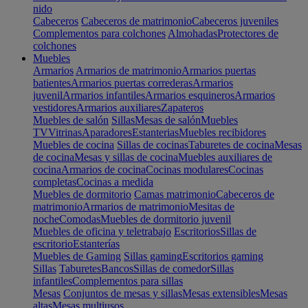
nido
Cabeceros
Cabeceros de matrimonio
Cabeceros juveniles
Complementos para colchones
Almohadas
Protectores de
colchones
Muebles
Armarios
Armarios de matrimonio
Armarios puertas
batientes
Armarios puertas correderas
Armarios
juvenil
Armarios infantiles
Armarios esquineros
Armarios
vestidores
Armarios auxiliares
Zapateros
Muebles de salón
Sillas
Mesas de salón
Muebles
TV
Vitrinas
Aparadores
Estanterias
Muebles recibidores
Muebles de cocina
Sillas de cocinas
Taburetes de cocina
Mesas
de cocina
Mesas y sillas de cocina
Muebles auxiliares de
cocina
Armarios de cocina
Cocinas modulares
Cocinas
completas
Cocinas a medida
Muebles de dormitorio
Camas matrimonio
Cabeceros de
matrimonio
Armarios de matrimonio
Mesitas de
noche
Comodas
Muebles de dormitorio juvenil
Muebles de oficina y teletrabajo
Escritorios
Sillas de
escritorio
Estanterías
Muebles de Gaming
Sillas gaming
Escritorios gaming
Sillas
Taburetes
Bancos
Sillas de comedor
Sillas
infantiles
Complementos para sillas
Mesas
Conjuntos de mesas y sillas
Mesas extensibles
Mesas
altas
Mesas multiusos