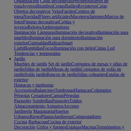
Organización
Cajas decorativas
Percheros
Burros de
ropa
Joyeros
Biombos
Cestas
Baúles
Revisteros
Cajas
Objetos decorativos
Velas
Faroles
Centros de
mesa
Navidad
Flores artificiales
Maceteros
Jarrones
Marcos de
fotos
Figuras decorativas
Cajitas y
joyeros
Relojes
Ambientadores
Iluminación
Lámparas
Iluminación decorativa
Iluminación para
muebles
Iluminación para dormitorio
Iluminación
exterior
Guirnaldas
Balizas
Smart
Light
Bombillas
Focos
Iluminación con rieles
Cintas Led
Tendencias y temporadas
Jardín
Muebles de jardín
Set de jardín
Conjuntos de mesas y sillas de
jardín
Sillas de jardín
Mesas de jardín
Conjuntos de sofás de
jardín
Sofás jardín
Bancos de jardín
Sillas colgantes
Estufas de
exterior
Hamacas y tumbonas
Accesorios
Balancines
Tumbonas
Hamacas
Columpios
Pérgolas
Cenadores
Carpas
Pérgolas
Parasoles
Sombrillas
Parasoles
Toldos
Almacenamiento
Armarios
Arcones
Jardinería
Maquinaria
Huertos
Urbanos
Riego
Plantas
Jardineras
Compostadores
Cocina
Barbacoas
Cocina de exterior
Decoración
Grifos y fuentes
Estatuas
Macetas
Termómetros y