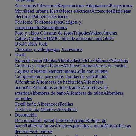
Televisión
Accesorios
Televisores
Reproductores
Adaptadores
Proyectores
Movilidad urbana
Karts
Motos eléctricas
Accesorios
Bicicletas
eléctricas
Patinetes eléctricos
Telefonía
Teléfonos fijos
Gadgets y
complementos
Smartphones
Foto y vídeo
Cámaras de fotos
Trípodes
Videocámaras
Cables
Cables HDMI
Cables de alimentación
Cables
USB
Cables Jack
Consolas y videojuegos
Accesorios
Textil
Ropa de cama
Mantas
Almohadas
Colchas
Sábanas
Nórdicos
Cortinas y estores
Estores
Visillos
Cortinas
Barras de cortina
Cojines
Relleno
Exterior
Fundas
Cojín con relleno
Complementos para sofás
Fundas de sofás
Plaids
Alfombras
Alfombras de habitación
Alfombras
pequeñas
Alfombras antideslizantes
Alfombras de
exterior
Alfombras de baño
Alfombras de salón
Alfombras
infantiles
Textil baño
Albornoces
Toallas
Textil cocina
Manteles
Servilletas
Decoración
Decoración de pared
Letreros
Espejos
Relojes de
pared
Tableros
Canvas
Cuadros pintados a mano
Marcos
Placas
decorativas
Cuadros