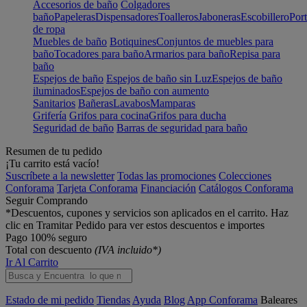
Accesorios de baño
Colgadores
baño
Papeleras
Dispensadores
Toalleros
Jaboneras
Escobillero
Port
de ropa
Muebles de baño
Botiquines
Conjuntos de muebles para
baño
Tocadores para baño
Armarios para baño
Repisa para
baño
Espejos de baño
Espejos de baño sin Luz
Espejos de baño
iluminados
Espejos de baño con aumento
Sanitarios
Bañeras
Lavabos
Mamparas
Grifería
Grifos para cocina
Grifos para ducha
Seguridad de baño
Barras de seguridad para baño
Resumen de tu pedido
¡Tu carrito está vacío!
Suscríbete a la newsletter
Todas las promociones
Colecciones
Conforama
Tarjeta Conforama
Financiación
Catálogos Conforama
Seguir Comprando
*Descuentos, cupones y servicios son aplicados en el carrito. Haz
clic en Tramitar Pedido para ver estos descuentos e importes
Pago 100% seguro
Total con descuento
(IVA incluido*)
Ir Al Carrito
Estado de mi pedido
Tiendas
Ayuda
Blog
App Conforama
Baleares