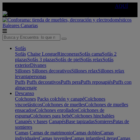
🔵Cambia tu electro con
-10% EXTRA
de descuento ☑️
AQUÍ
Baleares
Canarias
Sofás
Sofás
Chaise Longue
Rinconeras
Sofás cama
Sofás 2
plazas
Sofás 3 plazas
Sofás de piel
Sofás relax
Sofás
exterior
Divanes
Sillones
Sillones decorativos
Sillones relax
Sillones relax
levantapersonas
Puffs
Puffs decorativos
Puffs pera
Puffs reposapiés
Puffs con
almacenaje
Descanso
Colchones
Packs colchón y canapé
Colchones
viscoelásticos
Colchones de muelles
Colchones de muelles
ensacados
Colchones enrollados
Colchones de
espuma
Colchones para bebé
Colchones hinchables
Canapés y bases
Canapés
Base tapizadas
Somieres
Patas de
somieres
Camas
Camas de matrimonio
Camas dobles
Camas
individuales
Camas juveniles
Camas infantiles
Literas
Camas