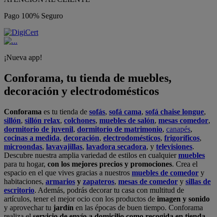
Pago 100% Seguro
¡Nueva app!
Conforama, tu tienda de muebles,
decoración y electrodomésticos
Conforama
es tu tienda de
sofás
,
sofá cama
,
sofá chaise longue
,
sillón
,
sillón relax
,
colchones
,
muebles de salón
,
mesas comedor
,
dormitorio de juvenil
,
dormitorio de matrimonio
,
canapés
,
cocinas a medida
,
decoración
,
electrodomésticos
,
frigoríficos
,
microondas
,
lavavajillas
,
lavadora secadora
, y
televisiones
.
Descubre nuestra amplia variedad de estilos en cualquier
muebles
para tu hogar,
con los mejores precios y promociones
. Crea el
espacio en el que vives gracias a nuestros
muebles de comedor
y
habitaciones,
armarios
y
zapateros
,
mesas de comedor
y
sillas de
escritorio
. Además, podrás decorar tu casa con multitud de
artículos, tener el mejor ocio con los productos de
imagen y sonido
y aprovechar tu
jardín
en las épocas de buen tiempo. Conforama
realiza el
servicio de envío a domicilio como recogida en tienda.