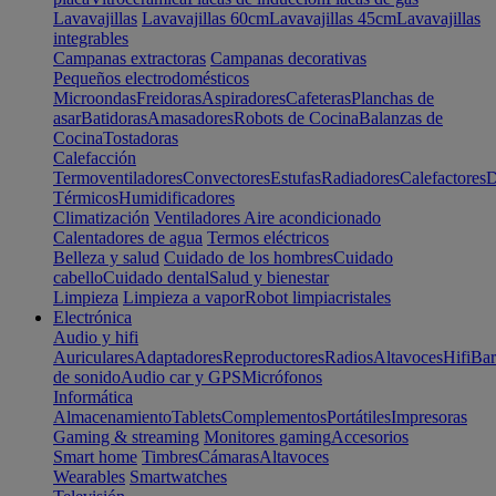
Lavavajillas
Lavavajillas 60cm
Lavavajillas 45cm
Lavavajillas
integrables
Campanas extractoras
Campanas decorativas
Pequeños electrodomésticos
Microondas
Freidoras
Aspiradores
Cafeteras
Planchas de
asar
Batidoras
Amasadores
Robots de Cocina
Balanzas de
Cocina
Tostadoras
Calefacción
Termoventiladores
Convectores
Estufas
Radiadores
Calefactores
D
Térmicos
Humidificadores
Climatización
Ventiladores
Aire acondicionado
Calentadores de agua
Termos eléctricos
Belleza y salud
Cuidado de los hombres
Cuidado
cabello
Cuidado dental
Salud y bienestar
Limpieza
Limpieza a vapor
Robot limpiacristales
Electrónica
Audio y hifi
Auriculares
Adaptadores
Reproductores
Radios
Altavoces
Hifi
Bar
de sonido
Audio car y GPS
Micrófonos
Informática
Almacenamiento
Tablets
Complementos
Portátiles
Impresoras
Gaming & streaming
Monitores gaming
Accesorios
Smart home
Timbres
Cámaras
Altavoces
Wearables
Smartwatches