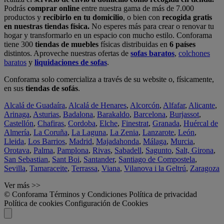
Podrás
comprar online
entre nuestra gama de más de 7.000
productos y
recibirlo en tu domicilio
, o bien con
recogida gratis
en nuestras tiendas física.
No esperes más para crear o renovar tu
hogar y transformarlo en un espacio con mucho estilo. Conforama
tiene 300
tiendas de muebles
físicas distribuidas en
6 países
distintos. Aproveche nuestras ofertas de
sofas baratos
,
colchones
baratos
y
liquidaciones de sofas
.
Conforama solo comercializa a través de su website o, físicamente,
en sus
tiendas de sofás
.
Alcalá de Guadaíra
,
Alcalá de Henares
,
Alcorcón
,
Alfafar
,
Alicante
,
Arinaga
,
Asturias
,
Badalona
,
Barakaldo
,
Barcelona
,
Burjassot
,
Castellón
,
Chafiras
,
Cordoba
,
Elche
,
Finestrat
,
Granada
,
Huércal de
Almería
,
La Coruña
,
La Laguna
,
La Zenia
,
Lanzarote
,
León
,
Lleida
,
Los Barrios
,
Madrid
,
Majadahonda
,
Málaga
,
Murcia
,
Orotava
,
Palma
,
Pamplona
,
Rivas
,
Sabadell
,
Sagunto
,
Salt, Girona
,
San Sebastian
,
Sant Boi
,
Santander
,
Santiago de Compostela
,
Sevilla
,
Tamaraceite
,
Terrassa
,
Viana
,
Vilanova i la Geltrú
,
Zaragoza
Ver más >>
© Conforama
Términos y Condiciones
Política de privacidad
Política de cookies
Configuración de Cookies