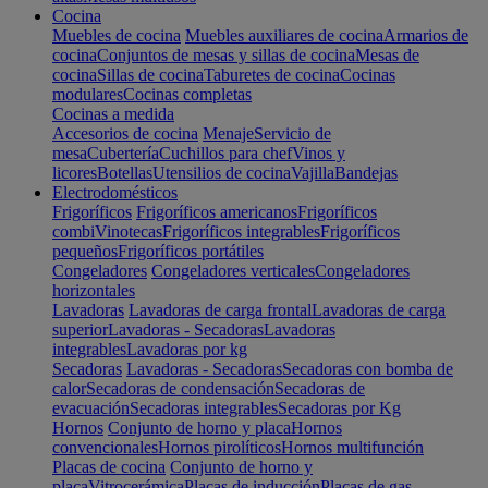
Cocina
Muebles de cocina
Muebles auxiliares de cocina
Armarios de
cocina
Conjuntos de mesas y sillas de cocina
Mesas de
cocina
Sillas de cocina
Taburetes de cocina
Cocinas
modulares
Cocinas completas
Cocinas a medida
Accesorios de cocina
Menaje
Servicio de
mesa
Cubertería
Cuchillos para chef
Vinos y
licores
Botellas
Utensilios de cocina
Vajilla
Bandejas
Electrodomésticos
Frigoríficos
Frigoríficos americanos
Frigoríficos
combi
Vinotecas
Frigoríficos integrables
Frigoríficos
pequeños
Frigoríficos portátiles
Congeladores
Congeladores verticales
Congeladores
horizontales
Lavadoras
Lavadoras de carga frontal
Lavadoras de carga
superior
Lavadoras - Secadoras
Lavadoras
integrables
Lavadoras por kg
Secadoras
Lavadoras - Secadoras
Secadoras con bomba de
calor
Secadoras de condensación
Secadoras de
evacuación
Secadoras integrables
Secadoras por Kg
Hornos
Conjunto de horno y placa
Hornos
convencionales
Hornos pirolíticos
Hornos multifunción
Placas de cocina
Conjunto de horno y
placa
Vitrocerámica
Placas de inducción
Placas de gas