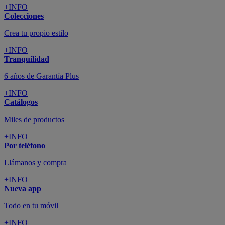
+INFO
Colecciones
Crea tu propio estilo
+INFO
Tranquilidad
6 años de Garantía Plus
+INFO
Catálogos
Miles de productos
+INFO
Por teléfono
Llámanos y compra
+INFO
Nueva app
Todo en tu móvil
+INFO