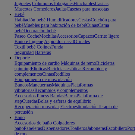
Juguetes
Columpios
Toboganes
Hinchables
Casitas
Mascotas
Comederos
Jaulas
Casetas para mascotas
Bebé
Habitación bebé
Humidificadores
Cestas
Colchón para
bebé
Muebles para habitación de bebé
Cunas
Cama
bebé
Decoración bebé
Paseo
Coche
Mochilas
Accesorios
Capazos
Carrito ligero
Baño e higiene
Aspirador nasal
Orinales
Textil bebé
Cojines
Funda
Seguridad
Barreras
Deporte
Equipamiento de cardio
Máquinas de remo
Bicicletas
spinning
Elípticas
Bicicletas estáticas
Recambios y
complementos
Cintas
Rodillos
Equipamiento de musculación
Bancos
Mancuernas
Máquinas
Plataformas
vibratorias
Recambios y complementos
Accesorios fitness
Bandas
Barras
Plataforma de
step
Cuerdas
Bolas y esferas de equilibrio
Recuperación muscular
Electroestimulación
Terapia de
percusión
Baño
Accesorios de baño
Colgadores
baño
Papeleras
Dispensadores
Toalleros
Jaboneras
Escobillero
Port
de ropa