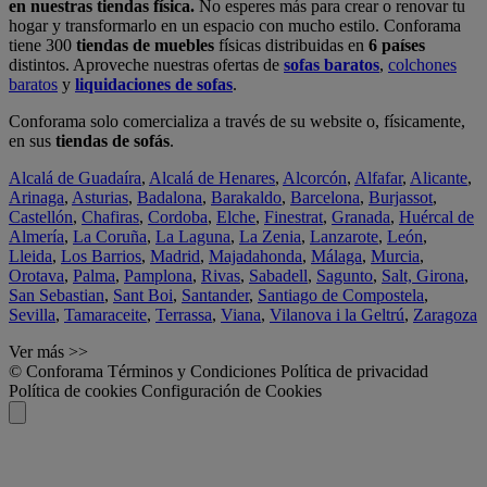
en nuestras tiendas física.
No esperes más para crear o renovar tu
hogar y transformarlo en un espacio con mucho estilo. Conforama
tiene 300
tiendas de muebles
físicas distribuidas en
6 países
distintos. Aproveche nuestras ofertas de
sofas baratos
,
colchones
baratos
y
liquidaciones de sofas
.
Conforama solo comercializa a través de su website o, físicamente,
en sus
tiendas de sofás
.
Alcalá de Guadaíra
,
Alcalá de Henares
,
Alcorcón
,
Alfafar
,
Alicante
,
Arinaga
,
Asturias
,
Badalona
,
Barakaldo
,
Barcelona
,
Burjassot
,
Castellón
,
Chafiras
,
Cordoba
,
Elche
,
Finestrat
,
Granada
,
Huércal de
Almería
,
La Coruña
,
La Laguna
,
La Zenia
,
Lanzarote
,
León
,
Lleida
,
Los Barrios
,
Madrid
,
Majadahonda
,
Málaga
,
Murcia
,
Orotava
,
Palma
,
Pamplona
,
Rivas
,
Sabadell
,
Sagunto
,
Salt, Girona
,
San Sebastian
,
Sant Boi
,
Santander
,
Santiago de Compostela
,
Sevilla
,
Tamaraceite
,
Terrassa
,
Viana
,
Vilanova i la Geltrú
,
Zaragoza
Ver más >>
© Conforama
Términos y Condiciones
Política de privacidad
Política de cookies
Configuración de Cookies