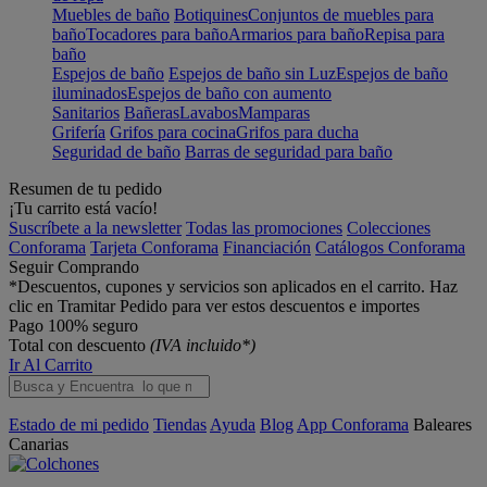
Muebles de baño
Botiquines
Conjuntos de muebles para
baño
Tocadores para baño
Armarios para baño
Repisa para
baño
Espejos de baño
Espejos de baño sin Luz
Espejos de baño
iluminados
Espejos de baño con aumento
Sanitarios
Bañeras
Lavabos
Mamparas
Grifería
Grifos para cocina
Grifos para ducha
Seguridad de baño
Barras de seguridad para baño
Resumen de tu pedido
¡Tu carrito está vacío!
Suscríbete a la newsletter
Todas las promociones
Colecciones
Conforama
Tarjeta Conforama
Financiación
Catálogos Conforama
Seguir Comprando
*Descuentos, cupones y servicios son aplicados en el carrito. Haz
clic en Tramitar Pedido para ver estos descuentos e importes
Pago 100% seguro
Total con descuento
(IVA incluido*)
Ir Al Carrito
Estado de mi pedido
Tiendas
Ayuda
Blog
App Conforama
Baleares
Canarias