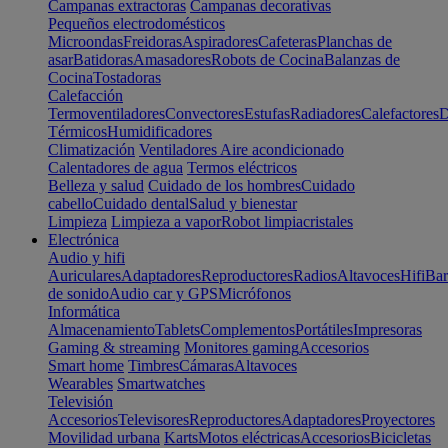
Campanas extractoras
Campanas decorativas
Pequeños electrodomésticos
Microondas
Freidoras
Aspiradores
Cafeteras
Planchas de
asar
Batidoras
Amasadores
Robots de Cocina
Balanzas de
Cocina
Tostadoras
Calefacción
Termoventiladores
Convectores
Estufas
Radiadores
Calefactores
D
Térmicos
Humidificadores
Climatización
Ventiladores
Aire acondicionado
Calentadores de agua
Termos eléctricos
Belleza y salud
Cuidado de los hombres
Cuidado
cabello
Cuidado dental
Salud y bienestar
Limpieza
Limpieza a vapor
Robot limpiacristales
Electrónica
Audio y hifi
Auriculares
Adaptadores
Reproductores
Radios
Altavoces
Hifi
Bar
de sonido
Audio car y GPS
Micrófonos
Informática
Almacenamiento
Tablets
Complementos
Portátiles
Impresoras
Gaming & streaming
Monitores gaming
Accesorios
Smart home
Timbres
Cámaras
Altavoces
Wearables
Smartwatches
Televisión
Accesorios
Televisores
Reproductores
Adaptadores
Proyectores
Movilidad urbana
Karts
Motos eléctricas
Accesorios
Bicicletas