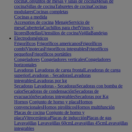
cocina
Conjuntos de mesas y sillas de cocina
Mesas de
cocina
Sillas de cocina
Taburetes de cocina
Cocinas
modulares
Cocinas completas
Cocinas a medida
Accesorios de cocina
Menaje
Servicio de
mesa
Cubertería
Cuchillos para chef
Vinos y
licores
Botellas
Utensilios de cocina
Vajilla
Bandejas
Electrodomésticos
Frigoríficos
Frigoríficos americanos
Frigoríficos
combi
Vinotecas
Frigoríficos integrables
Frigoríficos
pequeños
Frigoríficos portátiles
Congeladores
Congeladores verticales
Congeladores
horizontales
Lavadoras
Lavadoras de carga frontal
Lavadoras de carga
superior
Lavadoras - Secadoras
Lavadoras
integrables
Lavadoras por kg
Secadoras
Lavadoras - Secadoras
Secadoras con bomba de
calor
Secadoras de condensación
Secadoras de
evacuación
Secadoras integrables
Secadoras por Kg
Hornos
Conjunto de horno y placa
Hornos
convencionales
Hornos pirolíticos
Hornos multifunción
Placas de cocina
Conjunto de horno y
placa
Vitrocerámica
Placas de inducción
Placas de gas
Lavavajillas
Lavavajillas 60cm
Lavavajillas 45cm
Lavavajillas
integrables