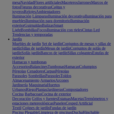
mesa
Navidad
Flores artificiales
Maceteros
Jarrones
Marcos de
fotos
Figuras decorativas
Cajitas y
joyeros
Relojes
Ambientadores
Iluminación
Lámparas
Iluminación decorativa
Iluminación para
muebles
Iluminación para dormitorio
Iluminación
exterior
Guirnaldas
Balizas
Smart
Light
Bombillas
Focos
Iluminación con rieles
Cintas Led
Tendencias y temporadas
Jardín
Muebles de jardín
Set de jardín
Conjuntos de mesas y sillas de
jardín
Sillas de jardín
Mesas de jardín
Conjuntos de sofás de
jardín
Sofás jardín
Bancos de jardín
Sillas colgantes
Estufas de
exterior
Hamacas y tumbonas
Accesorios
Balancines
Tumbonas
Hamacas
Columpios
Pérgolas
Cenadores
Carpas
Pérgolas
Parasoles
Sombrillas
Parasoles
Toldos
Almacenamiento
Armarios
Arcones
Jardinería
Maquinaria
Huertos
Urbanos
Riego
Plantas
Jardineras
Compostadores
Cocina
Barbacoas
Cocina de exterior
Decoración
Grifos y fuentes
Estatuas
Macetas
Termómetros y
estaciones metereológicas
Paneles
Cesped Artificial
Textil
Cojines de jardín
Fundas de jardín
Piscina
Plegable
Limpieza de piscinas
Ducha
Hinchable