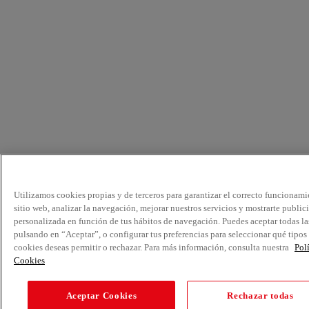
Utilizamos cookies propias y de terceros para garantizar el correcto funcionami
sitio web, analizar la navegación, mejorar nuestros servicios y mostrarte public
personalizada en función de tus hábitos de navegación. Puedes aceptar todas la
pulsando en “Aceptar”, o configurar tus preferencias para seleccionar qué tipos
cookies deseas permitir o rechazar. Para más información, consulta nuestra
Pol
Cookies
Aceptar Cookies
Rechazar todas