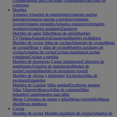
Complementos para colchones
Almohadas
Protectores de
colchones
Muebles
Armarios
Armarios de matrimonio
Armarios puertas
batientes
Armarios puertas correderas
Armarios
juvenil
Armarios infantiles
Armarios esquineros
Armarios
vestidores
Armarios auxiliares
Zapateros
Muebles de salón
Sillas
Mesas de salón
Muebles
TV
Vitrinas
Aparadores
Estanterias
Muebles recibidores
Muebles de cocina
Sillas de cocinas
Taburetes de cocina
Mesas
de cocina
Mesas y sillas de cocina
Muebles auxiliares de
cocina
Armarios de cocina
Cocinas modulares
Cocinas
completas
Cocinas a medida
Muebles de dormitorio
Camas matrimonio
Cabeceros de
matrimonio
Armarios de matrimonio
Mesitas de
noche
Comodas
Muebles de dormitorio juvenil
Muebles de oficina y teletrabajo
Escritorios
Sillas de
escritorio
Estanterías
Muebles de Gaming
Sillas gaming
Escritorios gaming
Sillas
Taburetes
Bancos
Sillas de comedor
Sillas
infantiles
Complementos para sillas
Mesas
Conjuntos de mesas y sillas
Mesas extensibles
Mesas
altas
Mesas multiusos
Cocina
Muebles de cocina
Muebles auxiliares de cocina
Armarios de