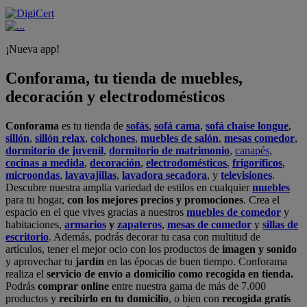
¡Nueva app!
Conforama, tu tienda de muebles,
decoración y electrodomésticos
Conforama
es tu tienda de
sofás
,
sofá cama
,
sofá chaise longue
,
sillón
,
sillón relax
,
colchones
,
muebles de salón
,
mesas comedor
,
dormitorio de juvenil
,
dormitorio de matrimonio
,
canapés
,
cocinas a medida
,
decoración
,
electrodomésticos
,
frigoríficos
,
microondas
,
lavavajillas
,
lavadora secadora
, y
televisiones
.
Descubre nuestra amplia variedad de estilos en cualquier
muebles
para tu hogar,
con los mejores precios y promociones
. Crea el
espacio en el que vives gracias a nuestros
muebles de comedor
y
habitaciones,
armarios
y
zapateros
,
mesas de comedor
y
sillas de
escritorio
. Además, podrás decorar tu casa con multitud de
artículos, tener el mejor ocio con los productos de
imagen y sonido
y aprovechar tu
jardín
en las épocas de buen tiempo. Conforama
realiza el
servicio de envío a domicilio como recogida en tienda.
Podrás
comprar online
entre nuestra gama de más de 7.000
productos y
recibirlo en tu domicilio
, o bien con
recogida gratis