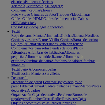
eléctricas
Patinetes eléctricos
Telefonía
Teléfonos fijos
Gadgets y
complementos
Smartphones
Foto y vídeo
Cámaras de fotos
Trípodes
Videocámaras
Cables
Cables HDMI
Cables de alimentación
Cables
USB
Cables Jack
Consolas y videojuegos
Accesorios
Textil
Ropa de cama
Mantas
Almohadas
Colchas
Sábanas
Nórdicos
Cortinas y estores
Estores
Visillos
Cortinas
Barras de cortina
Cojines
Relleno
Exterior
Fundas
Cojín con relleno
Complementos para sofás
Fundas de sofás
Plaids
Alfombras
Alfombras de habitación
Alfombras
pequeñas
Alfombras antideslizantes
Alfombras de
exterior
Alfombras de baño
Alfombras de salón
Alfombras
infantiles
Textil baño
Albornoces
Toallas
Textil cocina
Manteles
Servilletas
Decoración
Decoración de pared
Letreros
Espejos
Relojes de
pared
Tableros
Canvas
Cuadros pintados a mano
Marcos
Placas
decorativas
Cuadros
Organización
Cajas decorativas
Percheros
Burros de
ropa
Joyeros
Biombos
Cestas
Baúles
Revisteros
Cajas
Objetos decorativos
Velas
Faroles
Centros de