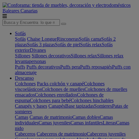
Baleares
Canarias
Sofás
Sofás
Chaise Longue
Rinconeras
Sofás cama
Sofás 2
plazas
Sofás 3 plazas
Sofás de piel
Sofás relax
Sofás
exterior
Divanes
Sillones
Sillones decorativos
Sillones relax
Sillones relax
levantapersonas
Puffs
Puffs decorativos
Puffs pera
Puffs reposapiés
Puffs con
almacenaje
Descanso
Colchones
Packs colchón y canapé
Colchones
viscoelásticos
Colchones de muelles
Colchones de muelles
ensacados
Colchones enrollados
Colchones de
espuma
Colchones para bebé
Colchones hinchables
Canapés y bases
Canapés
Base tapizadas
Somieres
Patas de
somieres
Camas
Camas de matrimonio
Camas dobles
Camas
individuales
Camas juveniles
Camas infantiles
Literas
Camas
nido
Cabeceros
Cabeceros de matrimonio
Cabeceros juveniles