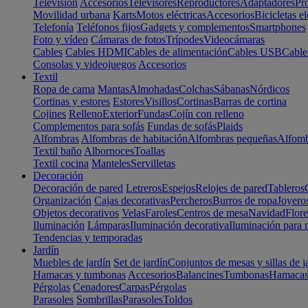
Televisión
Accesorios
Televisores
Reproductores
Adaptadores
Pr
Movilidad urbana
Karts
Motos eléctricas
Accesorios
Bicicletas el
Telefonía
Teléfonos fijos
Gadgets y complementos
Smartphones
Foto y vídeo
Cámaras de fotos
Trípodes
Videocámaras
Cables
Cables HDMI
Cables de alimentación
Cables USB
Cable
Consolas y videojuegos
Accesorios
Textil
Ropa de cama
Mantas
Almohadas
Colchas
Sábanas
Nórdicos
Cortinas y estores
Estores
Visillos
Cortinas
Barras de cortina
Cojines
Relleno
Exterior
Fundas
Cojín con relleno
Complementos para sofás
Fundas de sofás
Plaids
Alfombras
Alfombras de habitación
Alfombras pequeñas
Alfomb
Textil baño
Albornoces
Toallas
Textil cocina
Manteles
Servilletas
Decoración
Decoración de pared
Letreros
Espejos
Relojes de pared
Tableros
Organización
Cajas decorativas
Percheros
Burros de ropa
Joyero
Objetos decorativos
Velas
Faroles
Centros de mesa
Navidad
Flore
Iluminación
Lámparas
Iluminación decorativa
Iluminación para 
Tendencias y temporadas
Jardín
Muebles de jardín
Set de jardín
Conjuntos de mesas y sillas de j
Hamacas y tumbonas
Accesorios
Balancines
Tumbonas
Hamaca
Pérgolas
Cenadores
Carpas
Pérgolas
Parasoles
Sombrillas
Parasoles
Toldos