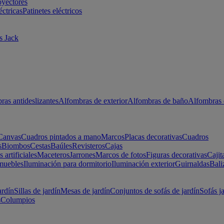
oyectores
éctricas
Patinetes eléctricos
s Jack
ras antideslizantes
Alfombras de exterior
Alfombras de baño
Alfombras 
Canvas
Cuadros pintados a mano
Marcos
Placas decorativas
Cuadros
s
Biombos
Cestas
Baúles
Revisteros
Cajas
s artificiales
Maceteros
Jarrones
Marcos de fotos
Figuras decorativas
Cajit
muebles
Iluminación para dormitorio
Iluminación exterior
Guirnaldas
Bali
ardín
Sillas de jardín
Mesas de jardín
Conjuntos de sofás de jardín
Sofás j
s
Columpios