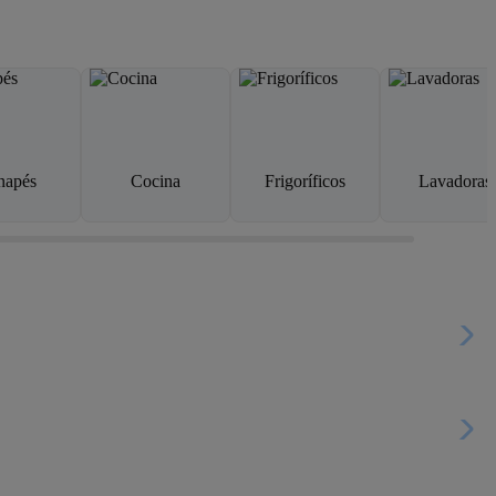
napés
Cocina
Frigoríficos
Lavadoras