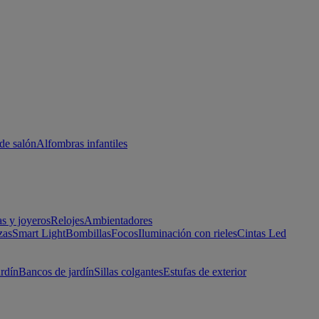
de salón
Alfombras infantiles
as y joyeros
Relojes
Ambientadores
zas
Smart Light
Bombillas
Focos
Iluminación con rieles
Cintas Led
ardín
Bancos de jardín
Sillas colgantes
Estufas de exterior