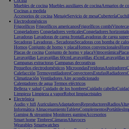
Cocina
Muebles de cocina
Muebles auxiliares de cocina
Armarios de co
Cocinas a medida
Accesorios de cocina
Menaje
Servicio de mesa
Cubertería
Cuchil
Electrodomésticos
Frigoríficos
Frigoríficos americanos
Frigoríficos combi
Vinoteca
Congeladores
Congeladores verticales
Congeladores horizontal
Lavadoras
Lavadoras de carga frontal
Lavadoras de carga super
Secadoras
Lavadoras - Secadoras
Secadoras con bomba de calo
Hornos
Conjunto de horno y placa
Hornos convencionales
Horno
Placas de cocina
Conjunto de horno y placa
Vitrocerámica
Placa
Lavavajillas
Lavavajillas 60cm
Lavavajillas 45cm
Lavavajillas i
Campanas extractoras
Campanas decorativas
Pequeños electrodomésticos
Microondas
Freidoras
Aspiradores
C
Calefacción
Termoventiladores
Convectores
Estufas
Radiadores
C
Climatización
Ventiladores
Aire acondicionado
Calentadores de agua
Termos eléctricos
Belleza y salud
Cuidado de los hombres
Cuidado cabello
Cuidad
Limpieza
Limpieza a vapor
Robot limpiacristales
Electrónica
Audio y hifi
Auriculares
Adaptadores
Reproductores
Radios
Alta
Informática
Almacenamiento
Tablets
Complementos
Portátiles
Im
Gaming & streaming
Monitores gaming
Accesorios
Smart home
Timbres
Cámaras
Altavoces
Wearables
Smartwatches