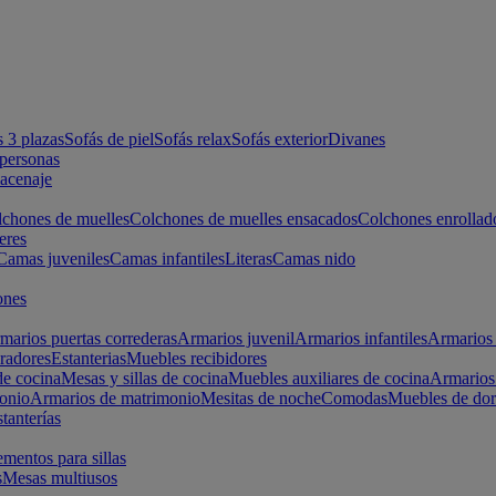
s 3 plazas
Sofás de piel
Sofás relax
Sofás exterior
Divanes
apersonas
macenaje
chones de muelles
Colchones de muelles ensacados
Colchones enrollad
eres
Camas juveniles
Camas infantiles
Literas
Camas nido
ones
marios puertas correderas
Armarios juvenil
Armarios infantiles
Armarios 
radores
Estanterias
Muebles recibidores
e cocina
Mesas y sillas de cocina
Muebles auxiliares de cocina
Armarios
onio
Armarios de matrimonio
Mesitas de noche
Comodas
Muebles de dor
tanterías
entos para sillas
s
Mesas multiusos