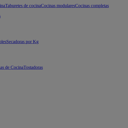
ina
Taburetes de cocina
Cocinas modulares
Cocinas completas
s
bles
Secadoras por Kg
as de Cocina
Tostadoras