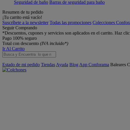
Seguridad de baño
Barras de seguridad para baño
Resumen de tu pedido
¡Tu carrito está vacío!
Suscríbete a la newsletter
Todas las promociones
Colecciones Confo
Seguir Comprando
*Descuentos, cupones y servicios son aplicados en el carrito. Haz cli
Pago 100% seguro
Total con descuento
(IVA incluido*)
Ir Al Carrito
Estado de mi pedido
Tiendas
Ayuda
Blog
App Conforama
Baleares
C