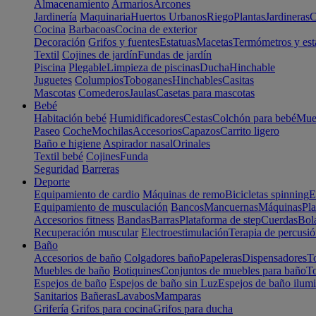
Almacenamiento
Armarios
Arcones
Jardinería
Maquinaria
Huertos Urbanos
Riego
Plantas
Jardineras
C
Cocina
Barbacoas
Cocina de exterior
Decoración
Grifos y fuentes
Estatuas
Macetas
Termómetros y est
Textil
Cojines de jardín
Fundas de jardín
Piscina
Plegable
Limpieza de piscinas
Ducha
Hinchable
Juguetes
Columpios
Toboganes
Hinchables
Casitas
Mascotas
Comederos
Jaulas
Casetas para mascotas
Bebé
Habitación bebé
Humidificadores
Cestas
Colchón para bebé
Mueb
Paseo
Coche
Mochilas
Accesorios
Capazos
Carrito ligero
Baño e higiene
Aspirador nasal
Orinales
Textil bebé
Cojines
Funda
Seguridad
Barreras
Deporte
Equipamiento de cardio
Máquinas de remo
Bicicletas spinning
E
Equipamiento de musculación
Bancos
Mancuernas
Máquinas
Pla
Accesorios fitness
Bandas
Barras
Plataforma de step
Cuerdas
Bola
Recuperación muscular
Electroestimulación
Terapia de percusi
Baño
Accesorios de baño
Colgadores baño
Papeleras
Dispensadores
To
Muebles de baño
Botiquines
Conjuntos de muebles para baño
To
Espejos de baño
Espejos de baño sin Luz
Espejos de baño ilum
Sanitarios
Bañeras
Lavabos
Mamparas
Grifería
Grifos para cocina
Grifos para ducha