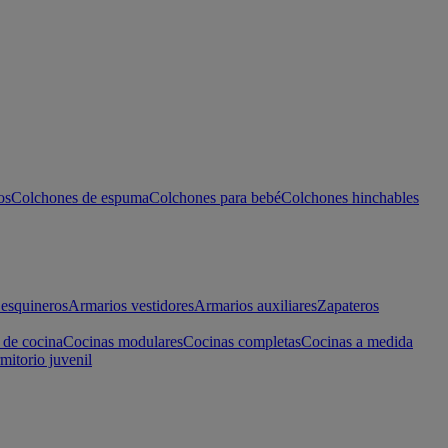
os
Colchones de espuma
Colchones para bebé
Colchones hinchables
esquineros
Armarios vestidores
Armarios auxiliares
Zapateros
 de cocina
Cocinas modulares
Cocinas completas
Cocinas a medida
mitorio juvenil