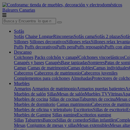
Baleares
Canarias
Sofás
Sofás
Chaise Longue
Rinconeras
Sofás cama
Sofás 2 plazas
Sofá
Sillones
Sillones decorativos
Sillones relax
Sillones relax levant
Puffs
Puffs decorativos
Puffs pera
Puffs reposapiés
Puffs con al
Descanso
Colchones
Packs colchón y canapé
Colchones viscoelásticos
Col
Canapés y bases
Canapés
Base tapizadas
Somieres
Patas de somi
Camas
Camas de matrimonio
Camas dobles
Camas individuales
Cabeceros
Cabeceros de matrimonio
Cabeceros juveniles
Complementos para colchones
Almohadas
Protectores de colch
Muebles
Armarios
Armarios de matrimonio
Armarios puertas batientes
Ar
Muebles de salón
Sillas
Mesas de salón
Muebles TV
Vitrinas
Apa
Muebles de cocina
Sillas de cocinas
Taburetes de cocina
Mesas d
Muebles de dormitorio
Camas matrimonio
Cabeceros de matrim
Muebles de oficina y teletrabajo
Escritorios
Sillas de escritorio
Es
Muebles de Gaming
Sillas gaming
Escritorios gaming
Sillas
Taburetes
Bancos
Sillas de comedor
Sillas infantiles
Complem
Mesas
Conjuntos de mesas y sillas
Mesas extensibles
Mesas alta