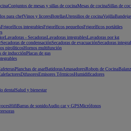
cina
Conjuntos de mesas y sillas de cocina
Mesas de cocina
Sillas de coc
los para chef
Vinos y licores
Botellas
Utensilios de cocina
Vajilla
Bandeja
s
Frigoríficos integrables
Frigoríficos pequeños
Frigoríficos portátiles
es
ior
Lavadoras - Secadoras
Lavadoras integrables
Lavadoras por kg
r
Secadoras de condensación
Secadoras de evacuación
Secadoras integra
s pirolíticos
Hornos multifunción
s de inducción
Placas de gas
ntegrables
afeteras
Planchas de asar
Batidoras
Amasadores
Robots de Cocina
Balanz
alefactores
Difusores
Emisores Térmicos
Humidificadores
o dental
Salud y bienestar
voces
Hifi
Barras de sonido
Audio car y GPS
Micrófonos
presoras