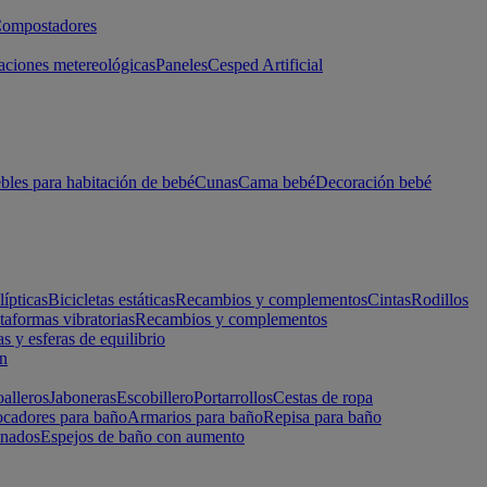
ompostadores
aciones metereológicas
Paneles
Cesped Artificial
les para habitación de bebé
Cunas
Cama bebé
Decoración bebé
lípticas
Bicicletas estáticas
Recambios y complementos
Cintas
Rodillos
taformas vibratorias
Recambios y complementos
s y esferas de equilibrio
ón
alleros
Jaboneras
Escobillero
Portarrollos
Cestas de ropa
cadores para baño
Armarios para baño
Repisa para baño
inados
Espejos de baño con aumento