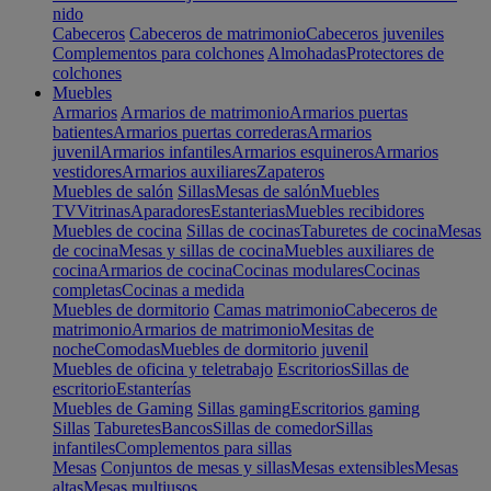
nido
Cabeceros
Cabeceros de matrimonio
Cabeceros juveniles
Complementos para colchones
Almohadas
Protectores de
colchones
Muebles
Armarios
Armarios de matrimonio
Armarios puertas
batientes
Armarios puertas correderas
Armarios
juvenil
Armarios infantiles
Armarios esquineros
Armarios
vestidores
Armarios auxiliares
Zapateros
Muebles de salón
Sillas
Mesas de salón
Muebles
TV
Vitrinas
Aparadores
Estanterias
Muebles recibidores
Muebles de cocina
Sillas de cocinas
Taburetes de cocina
Mesas
de cocina
Mesas y sillas de cocina
Muebles auxiliares de
cocina
Armarios de cocina
Cocinas modulares
Cocinas
completas
Cocinas a medida
Muebles de dormitorio
Camas matrimonio
Cabeceros de
matrimonio
Armarios de matrimonio
Mesitas de
noche
Comodas
Muebles de dormitorio juvenil
Muebles de oficina y teletrabajo
Escritorios
Sillas de
escritorio
Estanterías
Muebles de Gaming
Sillas gaming
Escritorios gaming
Sillas
Taburetes
Bancos
Sillas de comedor
Sillas
infantiles
Complementos para sillas
Mesas
Conjuntos de mesas y sillas
Mesas extensibles
Mesas
altas
Mesas multiusos