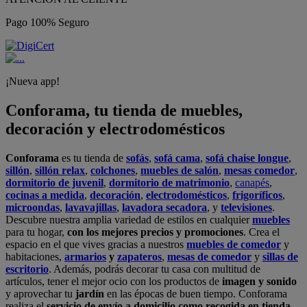
Pago 100% Seguro
¡Nueva app!
Conforama, tu tienda de muebles,
decoración y electrodomésticos
Conforama
es tu tienda de
sofás
,
sofá cama
,
sofá chaise longue
,
sillón
,
sillón relax
,
colchones
,
muebles de salón
,
mesas comedor
,
dormitorio de juvenil
,
dormitorio de matrimonio
,
canapés
,
cocinas a medida
,
decoración
,
electrodomésticos
,
frigoríficos
,
microondas
,
lavavajillas
,
lavadora secadora
, y
televisiones
.
Descubre nuestra amplia variedad de estilos en cualquier
muebles
para tu hogar,
con los mejores precios y promociones
. Crea el
espacio en el que vives gracias a nuestros
muebles de comedor
y
habitaciones,
armarios
y
zapateros
,
mesas de comedor
y
sillas de
escritorio
. Además, podrás decorar tu casa con multitud de
artículos, tener el mejor ocio con los productos de
imagen y sonido
y aprovechar tu
jardín
en las épocas de buen tiempo. Conforama
realiza el
servicio de envío a domicilio como recogida en tienda.