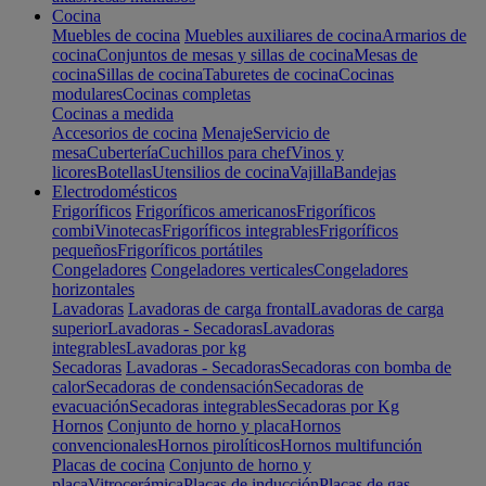
Cocina
Muebles de cocina
Muebles auxiliares de cocina
Armarios de
cocina
Conjuntos de mesas y sillas de cocina
Mesas de
cocina
Sillas de cocina
Taburetes de cocina
Cocinas
modulares
Cocinas completas
Cocinas a medida
Accesorios de cocina
Menaje
Servicio de
mesa
Cubertería
Cuchillos para chef
Vinos y
licores
Botellas
Utensilios de cocina
Vajilla
Bandejas
Electrodomésticos
Frigoríficos
Frigoríficos americanos
Frigoríficos
combi
Vinotecas
Frigoríficos integrables
Frigoríficos
pequeños
Frigoríficos portátiles
Congeladores
Congeladores verticales
Congeladores
horizontales
Lavadoras
Lavadoras de carga frontal
Lavadoras de carga
superior
Lavadoras - Secadoras
Lavadoras
integrables
Lavadoras por kg
Secadoras
Lavadoras - Secadoras
Secadoras con bomba de
calor
Secadoras de condensación
Secadoras de
evacuación
Secadoras integrables
Secadoras por Kg
Hornos
Conjunto de horno y placa
Hornos
convencionales
Hornos pirolíticos
Hornos multifunción
Placas de cocina
Conjunto de horno y
placa
Vitrocerámica
Placas de inducción
Placas de gas