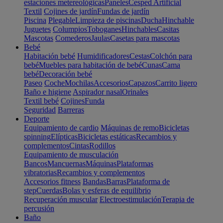
estaciones metereológicas
Paneles
Cesped Artificial
Textil
Cojines de jardín
Fundas de jardín
Piscina
Plegable
Limpieza de piscinas
Ducha
Hinchable
Juguetes
Columpios
Toboganes
Hinchables
Casitas
Mascotas
Comederos
Jaulas
Casetas para mascotas
Bebé
Habitación bebé
Humidificadores
Cestas
Colchón para
bebé
Muebles para habitación de bebé
Cunas
Cama
bebé
Decoración bebé
Paseo
Coche
Mochilas
Accesorios
Capazos
Carrito ligero
Baño e higiene
Aspirador nasal
Orinales
Textil bebé
Cojines
Funda
Seguridad
Barreras
Deporte
Equipamiento de cardio
Máquinas de remo
Bicicletas
spinning
Elípticas
Bicicletas estáticas
Recambios y
complementos
Cintas
Rodillos
Equipamiento de musculación
Bancos
Mancuernas
Máquinas
Plataformas
vibratorias
Recambios y complementos
Accesorios fitness
Bandas
Barras
Plataforma de
step
Cuerdas
Bolas y esferas de equilibrio
Recuperación muscular
Electroestimulación
Terapia de
percusión
Baño