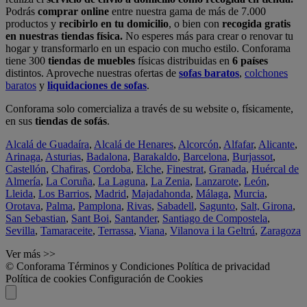
Podrás
comprar online
entre nuestra gama de más de 7.000
productos y
recibirlo en tu domicilio
, o bien con
recogida gratis
en nuestras tiendas física.
No esperes más para crear o renovar tu
hogar y transformarlo en un espacio con mucho estilo. Conforama
tiene 300
tiendas de muebles
físicas distribuidas en
6 países
distintos. Aproveche nuestras ofertas de
sofas baratos
,
colchones
baratos
y
liquidaciones de sofas
.
Conforama solo comercializa a través de su website o, físicamente,
en sus
tiendas de sofás
.
Alcalá de Guadaíra
,
Alcalá de Henares
,
Alcorcón
,
Alfafar
,
Alicante
,
Arinaga
,
Asturias
,
Badalona
,
Barakaldo
,
Barcelona
,
Burjassot
,
Castellón
,
Chafiras
,
Cordoba
,
Elche
,
Finestrat
,
Granada
,
Huércal de
Almería
,
La Coruña
,
La Laguna
,
La Zenia
,
Lanzarote
,
León
,
Lleida
,
Los Barrios
,
Madrid
,
Majadahonda
,
Málaga
,
Murcia
,
Orotava
,
Palma
,
Pamplona
,
Rivas
,
Sabadell
,
Sagunto
,
Salt, Girona
,
San Sebastian
,
Sant Boi
,
Santander
,
Santiago de Compostela
,
Sevilla
,
Tamaraceite
,
Terrassa
,
Viana
,
Vilanova i la Geltrú
,
Zaragoza
Ver más >>
© Conforama
Términos y Condiciones
Política de privacidad
Política de cookies
Configuración de Cookies