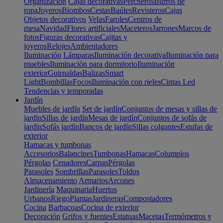
Organización
Cajas decorativas
Percheros
Burros de
ropa
Joyeros
Biombos
Cestas
Baúles
Revisteros
Cajas
Objetos decorativos
Velas
Faroles
Centros de
mesa
Navidad
Flores artificiales
Maceteros
Jarrones
Marcos de
fotos
Figuras decorativas
Cajitas y
joyeros
Relojes
Ambientadores
Iluminación
Lámparas
Iluminación decorativa
Iluminación para
muebles
Iluminación para dormitorio
Iluminación
exterior
Guirnaldas
Balizas
Smart
Light
Bombillas
Focos
Iluminación con rieles
Cintas Led
Tendencias y temporadas
Jardín
Muebles de jardín
Set de jardín
Conjuntos de mesas y sillas de
jardín
Sillas de jardín
Mesas de jardín
Conjuntos de sofás de
jardín
Sofás jardín
Bancos de jardín
Sillas colgantes
Estufas de
exterior
Hamacas y tumbonas
Accesorios
Balancines
Tumbonas
Hamacas
Columpios
Pérgolas
Cenadores
Carpas
Pérgolas
Parasoles
Sombrillas
Parasoles
Toldos
Almacenamiento
Armarios
Arcones
Jardinería
Maquinaria
Huertos
Urbanos
Riego
Plantas
Jardineras
Compostadores
Cocina
Barbacoas
Cocina de exterior
Decoración
Grifos y fuentes
Estatuas
Macetas
Termómetros y