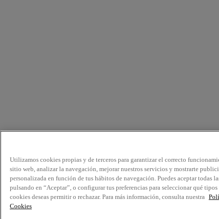
Utilizamos cookies propias y de terceros para garantizar el correcto funcionami
sitio web, analizar la navegación, mejorar nuestros servicios y mostrarte public
personalizada en función de tus hábitos de navegación. Puedes aceptar todas la
pulsando en “Aceptar”, o configurar tus preferencias para seleccionar qué tipos
cookies deseas permitir o rechazar. Para más información, consulta nuestra
Pol
Cookies