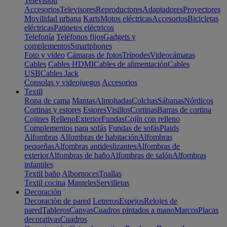
Televisión
Accesorios
Televisores
Reproductores
Adaptadores
Proyectores
Movilidad urbana
Karts
Motos eléctricas
Accesorios
Bicicletas
eléctricas
Patinetes eléctricos
Telefonía
Teléfonos fijos
Gadgets y
complementos
Smartphones
Foto y vídeo
Cámaras de fotos
Trípodes
Videocámaras
Cables
Cables HDMI
Cables de alimentación
Cables
USB
Cables Jack
Consolas y videojuegos
Accesorios
Textil
Ropa de cama
Mantas
Almohadas
Colchas
Sábanas
Nórdicos
Cortinas y estores
Estores
Visillos
Cortinas
Barras de cortina
Cojines
Relleno
Exterior
Fundas
Cojín con relleno
Complementos para sofás
Fundas de sofás
Plaids
Alfombras
Alfombras de habitación
Alfombras
pequeñas
Alfombras antideslizantes
Alfombras de
exterior
Alfombras de baño
Alfombras de salón
Alfombras
infantiles
Textil baño
Albornoces
Toallas
Textil cocina
Manteles
Servilletas
Decoración
Decoración de pared
Letreros
Espejos
Relojes de
pared
Tableros
Canvas
Cuadros pintados a mano
Marcos
Placas
decorativas
Cuadros