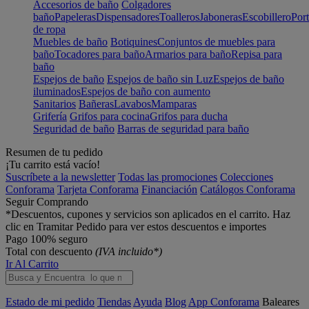
Accesorios de baño
Colgadores
baño
Papeleras
Dispensadores
Toalleros
Jaboneras
Escobillero
Port
de ropa
Muebles de baño
Botiquines
Conjuntos de muebles para
baño
Tocadores para baño
Armarios para baño
Repisa para
baño
Espejos de baño
Espejos de baño sin Luz
Espejos de baño
iluminados
Espejos de baño con aumento
Sanitarios
Bañeras
Lavabos
Mamparas
Grifería
Grifos para cocina
Grifos para ducha
Seguridad de baño
Barras de seguridad para baño
Resumen de tu pedido
¡Tu carrito está vacío!
Suscríbete a la newsletter
Todas las promociones
Colecciones
Conforama
Tarjeta Conforama
Financiación
Catálogos Conforama
Seguir Comprando
*Descuentos, cupones y servicios son aplicados en el carrito. Haz
clic en Tramitar Pedido para ver estos descuentos e importes
Pago 100% seguro
Total con descuento
(IVA incluido*)
Ir Al Carrito
Estado de mi pedido
Tiendas
Ayuda
Blog
App Conforama
Baleares