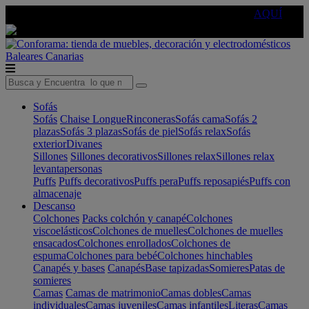
🔵Cambia tu electro con
-10% EXTRA
de descuento ☑️
AQUÍ
Baleares
Canarias
Sofás
Sofás
Chaise Longue
Rinconeras
Sofás cama
Sofás 2
plazas
Sofás 3 plazas
Sofás de piel
Sofás relax
Sofás
exterior
Divanes
Sillones
Sillones decorativos
Sillones relax
Sillones relax
levantapersonas
Puffs
Puffs decorativos
Puffs pera
Puffs reposapiés
Puffs con
almacenaje
Descanso
Colchones
Packs colchón y canapé
Colchones
viscoelásticos
Colchones de muelles
Colchones de muelles
ensacados
Colchones enrollados
Colchones de
espuma
Colchones para bebé
Colchones hinchables
Canapés y bases
Canapés
Base tapizadas
Somieres
Patas de
somieres
Camas
Camas de matrimonio
Camas dobles
Camas
individuales
Camas juveniles
Camas infantiles
Literas
Camas