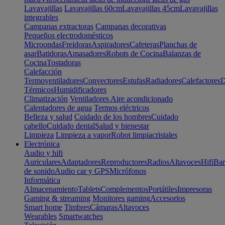
Lavavajillas
Lavavajillas 60cm
Lavavajillas 45cm
Lavavajillas
integrables
Campanas extractoras
Campanas decorativas
Pequeños electrodomésticos
Microondas
Freidoras
Aspiradores
Cafeteras
Planchas de
asar
Batidoras
Amasadores
Robots de Cocina
Balanzas de
Cocina
Tostadoras
Calefacción
Termoventiladores
Convectores
Estufas
Radiadores
Calefactores
D
Térmicos
Humidificadores
Climatización
Ventiladores
Aire acondicionado
Calentadores de agua
Termos eléctricos
Belleza y salud
Cuidado de los hombres
Cuidado
cabello
Cuidado dental
Salud y bienestar
Limpieza
Limpieza a vapor
Robot limpiacristales
Electrónica
Audio y hifi
Auriculares
Adaptadores
Reproductores
Radios
Altavoces
Hifi
Bar
de sonido
Audio car y GPS
Micrófonos
Informática
Almacenamiento
Tablets
Complementos
Portátiles
Impresoras
Gaming & streaming
Monitores gaming
Accesorios
Smart home
Timbres
Cámaras
Altavoces
Wearables
Smartwatches