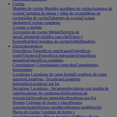
Cocina
Muebles de cocina
Muebles auxiliares de cocina
Armarios de
cocina
Conjuntos de mesas y sillas de cocina
Mesas de
cocina
Sillas de cocina
Taburetes de cocina
Cocinas
modulares
Cocinas completas
Cocinas a medida
Accesorios de cocina
Menaje
Servicio de
mesa
Cubertería
Cuchillos para chef
Vinos y
licores
Botellas
Utensilios de cocina
Vajilla
Bandejas
Electrodomésticos
Frigoríficos
Frigoríficos americanos
Frigoríficos
combi
Vinotecas
Frigoríficos integrables
Frigoríficos
pequeños
Frigoríficos portátiles
Congeladores
Congeladores verticales
Congeladores
horizontales
Lavadoras
Lavadoras de carga frontal
Lavadoras de carga
superior
Lavadoras - Secadoras
Lavadoras
integrables
Lavadoras por kg
Secadoras
Lavadoras - Secadoras
Secadoras con bomba de
calor
Secadoras de condensación
Secadoras de
evacuación
Secadoras integrables
Secadoras por Kg
Hornos
Conjunto de horno y placa
Hornos
convencionales
Hornos pirolíticos
Hornos multifunción
Placas de cocina
Conjunto de horno y
placa
Vitrocerámica
Placas de inducción
Placas de gas