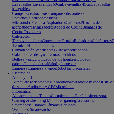
Lavavajillas
Lavavajillas 60cm
Lavavajillas 45cm
Lavavajillas
integrables
Campanas extractoras
Campanas decorativas
Pequeños electrodomésticos
Microondas
Freidoras
Aspiradores
Cafeteras
Planchas de
asar
Batidoras
Amasadores
Robots de Cocina
Balanzas de
Cocina
Tostadoras
Calefacción
Termoventiladores
Convectores
Estufas
Radiadores
Calefactores
D
Térmicos
Humidificadores
Climatización
Ventiladores
Aire acondicionado
Calentadores de agua
Termos eléctricos
Belleza y salud
Cuidado de los hombres
Cuidado
cabello
Cuidado dental
Salud y bienestar
Limpieza
Limpieza a vapor
Robot limpiacristales
Electrónica
Audio y hifi
Auriculares
Adaptadores
Reproductores
Radios
Altavoces
Hifi
Bar
de sonido
Audio car y GPS
Micrófonos
Informática
Almacenamiento
Tablets
Complementos
Portátiles
Impresoras
Gaming & streaming
Monitores gaming
Accesorios
Smart home
Timbres
Cámaras
Altavoces
Wearables
Smartwatches