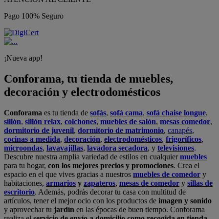
Pago 100% Seguro
¡Nueva app!
Conforama, tu tienda de muebles,
decoración y electrodomésticos
Conforama
es tu tienda de
sofás
,
sofá cama
,
sofá chaise longue
,
sillón
,
sillón relax
,
colchones
,
muebles de salón
,
mesas comedor
,
dormitorio de juvenil
,
dormitorio de matrimonio
,
canapés
,
cocinas a medida
,
decoración
,
electrodomésticos
,
frigoríficos
,
microondas
,
lavavajillas
,
lavadora secadora
, y
televisiones
.
Descubre nuestra amplia variedad de estilos en cualquier
muebles
para tu hogar,
con los mejores precios y promociones
. Crea el
espacio en el que vives gracias a nuestros
muebles de comedor
y
habitaciones,
armarios
y
zapateros
,
mesas de comedor
y
sillas de
escritorio
. Además, podrás decorar tu casa con multitud de
artículos, tener el mejor ocio con los productos de
imagen y sonido
y aprovechar tu
jardín
en las épocas de buen tiempo. Conforama
realiza el
servicio de envío a domicilio como recogida en tienda.