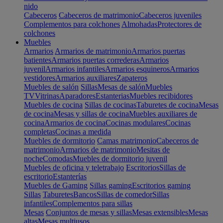
nido
Cabeceros
Cabeceros de matrimonio
Cabeceros juveniles
Complementos para colchones
Almohadas
Protectores de
colchones
Muebles
Armarios
Armarios de matrimonio
Armarios puertas
batientes
Armarios puertas correderas
Armarios
juvenil
Armarios infantiles
Armarios esquineros
Armarios
vestidores
Armarios auxiliares
Zapateros
Muebles de salón
Sillas
Mesas de salón
Muebles
TV
Vitrinas
Aparadores
Estanterias
Muebles recibidores
Muebles de cocina
Sillas de cocinas
Taburetes de cocina
Mesas
de cocina
Mesas y sillas de cocina
Muebles auxiliares de
cocina
Armarios de cocina
Cocinas modulares
Cocinas
completas
Cocinas a medida
Muebles de dormitorio
Camas matrimonio
Cabeceros de
matrimonio
Armarios de matrimonio
Mesitas de
noche
Comodas
Muebles de dormitorio juvenil
Muebles de oficina y teletrabajo
Escritorios
Sillas de
escritorio
Estanterías
Muebles de Gaming
Sillas gaming
Escritorios gaming
Sillas
Taburetes
Bancos
Sillas de comedor
Sillas
infantiles
Complementos para sillas
Mesas
Conjuntos de mesas y sillas
Mesas extensibles
Mesas
altas
Mesas multiusos