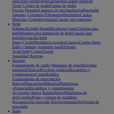
estaciones metereológicas
Paneles
Cesped Artificial
Textil
Cojines de jardín
Fundas de jardín
Piscina
Plegable
Limpieza de piscinas
Ducha
Hinchable
Juguetes
Columpios
Toboganes
Hinchables
Casitas
Mascotas
Comederos
Jaulas
Casetas para mascotas
Bebé
Habitación bebé
Humidificadores
Cestas
Colchón para
bebé
Muebles para habitación de bebé
Cunas
Cama
bebé
Decoración bebé
Paseo
Coche
Mochilas
Accesorios
Capazos
Carrito ligero
Baño e higiene
Aspirador nasal
Orinales
Textil bebé
Cojines
Funda
Seguridad
Barreras
Deporte
Equipamiento de cardio
Máquinas de remo
Bicicletas
spinning
Elípticas
Bicicletas estáticas
Recambios y
complementos
Cintas
Rodillos
Equipamiento de musculación
Bancos
Mancuernas
Máquinas
Plataformas
vibratorias
Recambios y complementos
Accesorios fitness
Bandas
Barras
Plataforma de
step
Cuerdas
Bolas y esferas de equilibrio
Recuperación muscular
Electroestimulación
Terapia de
percusión
Baño