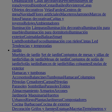
Organización
Cajas decorativas
Percheros
Burros de
ropa
Joyeros
Biombos
Cestas
Baúles
Revisteros
Cajas
Objetos decorativos
Velas
Faroles
Centros de
mesa
Navidad
Flores artificiales
Maceteros
Jarrones
Marcos de
fotos
Figuras decorativas
Cajitas y
joyeros
Relojes
Ambientadores
Iluminación
Lámparas
Iluminación decorativa
Iluminación para
muebles
Iluminación para dormitorio
Iluminación
exterior
Guirnaldas
Balizas
Smart
Light
Bombillas
Focos
Iluminación con rieles
Cintas Led
Tendencias y temporadas
Jardín
Muebles de jardín
Set de jardín
Conjuntos de mesas y sillas de
jardín
Sillas de jardín
Mesas de jardín
Conjuntos de sofás de
jardín
Sofás jardín
Bancos de jardín
Sillas colgantes
Estufas de
exterior
Hamacas y tumbonas
Accesorios
Balancines
Tumbonas
Hamacas
Columpios
Pérgolas
Cenadores
Carpas
Pérgolas
Parasoles
Sombrillas
Parasoles
Toldos
Almacenamiento
Armarios
Arcones
Jardinería
Maquinaria
Huertos
Urbanos
Riego
Plantas
Jardineras
Compostadores
Cocina
Barbacoas
Cocina de exterior
Decoración
Grifos y fuentes
Estatuas
Macetas
Termómetros y