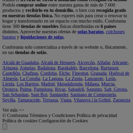
Podrás
comprar online
entre nuestra gama de más de 7.000
productos y
recibirlo en tu domicilio
, o bien con
recogida gratis
en nuestras tiendas física.
No esperes más para crear o renovar tu
hogar y transformarlo en un espacio con mucho estilo. Conforama
tiene 300
tiendas de muebles
físicas distribuidas en
6 países
distintos. Aproveche nuestras ofertas de
sofas baratos
,
colchones
baratos
y
liquidaciones de sofas
.
Conforama solo comercializa a través de su website o, físicamente,
en sus
tiendas de sofás
.
Alcalá de Guadaíra
,
Alcalá de Henares
,
Alcorcón
,
Alfafar
,
Alicante
,
Arinaga
,
Asturias
,
Badalona
,
Barakaldo
,
Barcelona
,
Burjassot
,
Castellón
,
Chafiras
,
Cordoba
,
Elche
,
Finestrat
,
Granada
,
Huércal de
Almería
,
La Coruña
,
La Laguna
,
La Zenia
,
Lanzarote
,
León
,
Lleida
,
Los Barrios
,
Madrid
,
Majadahonda
,
Málaga
,
Murcia
,
Orotava
,
Palma
,
Pamplona
,
Rivas
,
Sabadell
,
Sagunto
,
Salt, Girona
,
San Sebastian
,
Sant Boi
,
Santander
,
Santiago de Compostela
,
Sevilla
,
Tamaraceite
,
Terrassa
,
Viana
,
Vilanova i la Geltrú
,
Zaragoza
Ver más >>
© Conforama
Términos y Condiciones
Política de privacidad
Política de cookies
Configuración de Cookies