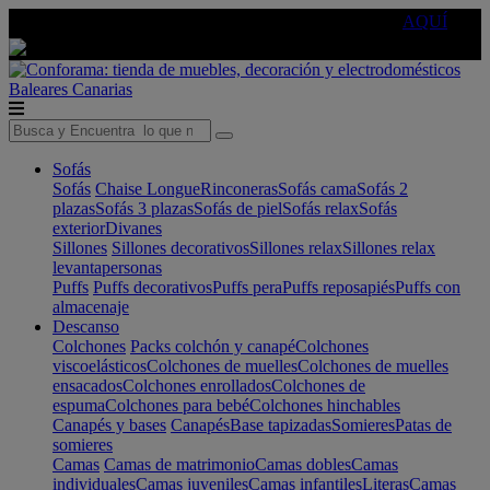
🔵Cambia tu electro con
-10% EXTRA
de descuento ☑️
AQUÍ
Baleares
Canarias
Sofás
Sofás
Chaise Longue
Rinconeras
Sofás cama
Sofás 2
plazas
Sofás 3 plazas
Sofás de piel
Sofás relax
Sofás
exterior
Divanes
Sillones
Sillones decorativos
Sillones relax
Sillones relax
levantapersonas
Puffs
Puffs decorativos
Puffs pera
Puffs reposapiés
Puffs con
almacenaje
Descanso
Colchones
Packs colchón y canapé
Colchones
viscoelásticos
Colchones de muelles
Colchones de muelles
ensacados
Colchones enrollados
Colchones de
espuma
Colchones para bebé
Colchones hinchables
Canapés y bases
Canapés
Base tapizadas
Somieres
Patas de
somieres
Camas
Camas de matrimonio
Camas dobles
Camas
individuales
Camas juveniles
Camas infantiles
Literas
Camas