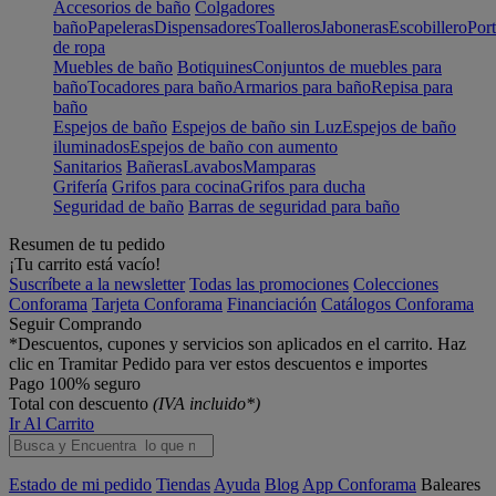
Accesorios de baño
Colgadores
baño
Papeleras
Dispensadores
Toalleros
Jaboneras
Escobillero
Port
de ropa
Muebles de baño
Botiquines
Conjuntos de muebles para
baño
Tocadores para baño
Armarios para baño
Repisa para
baño
Espejos de baño
Espejos de baño sin Luz
Espejos de baño
iluminados
Espejos de baño con aumento
Sanitarios
Bañeras
Lavabos
Mamparas
Grifería
Grifos para cocina
Grifos para ducha
Seguridad de baño
Barras de seguridad para baño
Resumen de tu pedido
¡Tu carrito está vacío!
Suscríbete a la newsletter
Todas las promociones
Colecciones
Conforama
Tarjeta Conforama
Financiación
Catálogos Conforama
Seguir Comprando
*Descuentos, cupones y servicios son aplicados en el carrito. Haz
clic en Tramitar Pedido para ver estos descuentos e importes
Pago 100% seguro
Total con descuento
(IVA incluido*)
Ir Al Carrito
Estado de mi pedido
Tiendas
Ayuda
Blog
App Conforama
Baleares