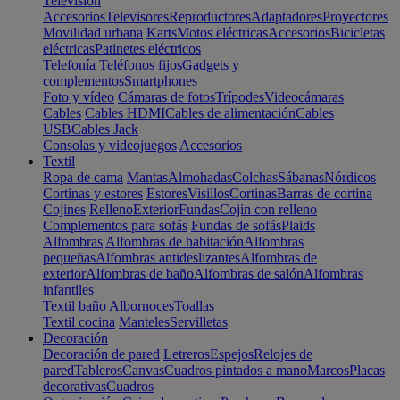
Televisión
Accesorios
Televisores
Reproductores
Adaptadores
Proyectores
Movilidad urbana
Karts
Motos eléctricas
Accesorios
Bicicletas
eléctricas
Patinetes eléctricos
Telefonía
Teléfonos fijos
Gadgets y
complementos
Smartphones
Foto y vídeo
Cámaras de fotos
Trípodes
Videocámaras
Cables
Cables HDMI
Cables de alimentación
Cables
USB
Cables Jack
Consolas y videojuegos
Accesorios
Textil
Ropa de cama
Mantas
Almohadas
Colchas
Sábanas
Nórdicos
Cortinas y estores
Estores
Visillos
Cortinas
Barras de cortina
Cojines
Relleno
Exterior
Fundas
Cojín con relleno
Complementos para sofás
Fundas de sofás
Plaids
Alfombras
Alfombras de habitación
Alfombras
pequeñas
Alfombras antideslizantes
Alfombras de
exterior
Alfombras de baño
Alfombras de salón
Alfombras
infantiles
Textil baño
Albornoces
Toallas
Textil cocina
Manteles
Servilletas
Decoración
Decoración de pared
Letreros
Espejos
Relojes de
pared
Tableros
Canvas
Cuadros pintados a mano
Marcos
Placas
decorativas
Cuadros