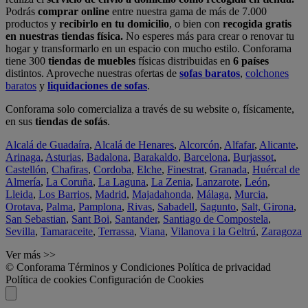
Podrás
comprar online
entre nuestra gama de más de 7.000
productos y
recibirlo en tu domicilio
, o bien con
recogida gratis
en nuestras tiendas física.
No esperes más para crear o renovar tu
hogar y transformarlo en un espacio con mucho estilo. Conforama
tiene 300
tiendas de muebles
físicas distribuidas en
6 países
distintos. Aproveche nuestras ofertas de
sofas baratos
,
colchones
baratos
y
liquidaciones de sofas
.
Conforama solo comercializa a través de su website o, físicamente,
en sus
tiendas de sofás
.
Alcalá de Guadaíra
,
Alcalá de Henares
,
Alcorcón
,
Alfafar
,
Alicante
,
Arinaga
,
Asturias
,
Badalona
,
Barakaldo
,
Barcelona
,
Burjassot
,
Castellón
,
Chafiras
,
Cordoba
,
Elche
,
Finestrat
,
Granada
,
Huércal de
Almería
,
La Coruña
,
La Laguna
,
La Zenia
,
Lanzarote
,
León
,
Lleida
,
Los Barrios
,
Madrid
,
Majadahonda
,
Málaga
,
Murcia
,
Orotava
,
Palma
,
Pamplona
,
Rivas
,
Sabadell
,
Sagunto
,
Salt, Girona
,
San Sebastian
,
Sant Boi
,
Santander
,
Santiago de Compostela
,
Sevilla
,
Tamaraceite
,
Terrassa
,
Viana
,
Vilanova i la Geltrú
,
Zaragoza
Ver más >>
© Conforama
Términos y Condiciones
Política de privacidad
Política de cookies
Configuración de Cookies