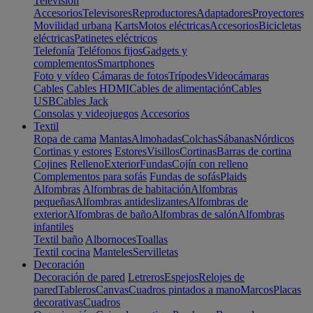
Televisión
Accesorios
Televisores
Reproductores
Adaptadores
Proyectores
Movilidad urbana
Karts
Motos eléctricas
Accesorios
Bicicletas
eléctricas
Patinetes eléctricos
Telefonía
Teléfonos fijos
Gadgets y
complementos
Smartphones
Foto y vídeo
Cámaras de fotos
Trípodes
Videocámaras
Cables
Cables HDMI
Cables de alimentación
Cables
USB
Cables Jack
Consolas y videojuegos
Accesorios
Textil
Ropa de cama
Mantas
Almohadas
Colchas
Sábanas
Nórdicos
Cortinas y estores
Estores
Visillos
Cortinas
Barras de cortina
Cojines
Relleno
Exterior
Fundas
Cojín con relleno
Complementos para sofás
Fundas de sofás
Plaids
Alfombras
Alfombras de habitación
Alfombras
pequeñas
Alfombras antideslizantes
Alfombras de
exterior
Alfombras de baño
Alfombras de salón
Alfombras
infantiles
Textil baño
Albornoces
Toallas
Textil cocina
Manteles
Servilletas
Decoración
Decoración de pared
Letreros
Espejos
Relojes de
pared
Tableros
Canvas
Cuadros pintados a mano
Marcos
Placas
decorativas
Cuadros