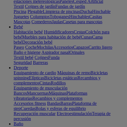
estaciones metereológicas
Paneles
Cesped Artificial
Textil
Cojines de jardín
Fundas de jardín
Piscina
Plegable
Limpieza de piscinas
Ducha
Hinchable
Juguetes
Columpios
Toboganes
Hinchables
Casitas
Mascotas
Comederos
Jaulas
Casetas para mascotas
Bebé
Habitación bebé
Humidificadores
Cestas
Colchón para
bebé
Muebles para habitación de bebé
Cunas
Cama
bebé
Decoración bebé
Paseo
Coche
Mochilas
Accesorios
Capazos
Carrito ligero
Baño e higiene
Aspirador nasal
Orinales
Textil bebé
Cojines
Funda
Seguridad
Barreras
Deporte
Equipamiento de cardio
Máquinas de remo
Bicicletas
spinning
Elípticas
Bicicletas estáticas
Recambios y
complementos
Cintas
Rodillos
Equipamiento de musculación
Bancos
Mancuernas
Máquinas
Plataformas
vibratorias
Recambios y complementos
Accesorios fitness
Bandas
Barras
Plataforma de
step
Cuerdas
Bolas y esferas de equilibrio
Recuperación muscular
Electroestimulación
Terapia de
percusión
Baño