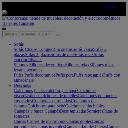
🔵Cambia tu electro con
-10% EXTRA
de descuento ☑️
AQUÍ
Baleares
Canarias
Sofás
Sofás
Chaise Longue
Rinconeras
Sofás cama
Sofás 2
plazas
Sofás 3 plazas
Sofás de piel
Sofás relax
Sofás
exterior
Divanes
Sillones
Sillones decorativos
Sillones relax
Sillones relax
levantapersonas
Puffs
Puffs decorativos
Puffs pera
Puffs reposapiés
Puffs con
almacenaje
Descanso
Colchones
Packs colchón y canapé
Colchones
viscoelásticos
Colchones de muelles
Colchones de muelles
ensacados
Colchones enrollados
Colchones de
espuma
Colchones para bebé
Colchones hinchables
Canapés y bases
Canapés
Base tapizadas
Somieres
Patas de
somieres
Camas
Camas de matrimonio
Camas dobles
Camas
individuales
Camas juveniles
Camas infantiles
Literas
Camas