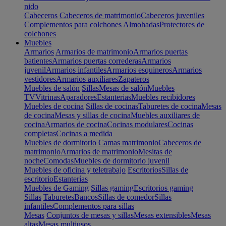
nido
Cabeceros
Cabeceros de matrimonio
Cabeceros juveniles
Complementos para colchones
Almohadas
Protectores de
colchones
Muebles
Armarios
Armarios de matrimonio
Armarios puertas
batientes
Armarios puertas correderas
Armarios
juvenil
Armarios infantiles
Armarios esquineros
Armarios
vestidores
Armarios auxiliares
Zapateros
Muebles de salón
Sillas
Mesas de salón
Muebles
TV
Vitrinas
Aparadores
Estanterias
Muebles recibidores
Muebles de cocina
Sillas de cocinas
Taburetes de cocina
Mesas
de cocina
Mesas y sillas de cocina
Muebles auxiliares de
cocina
Armarios de cocina
Cocinas modulares
Cocinas
completas
Cocinas a medida
Muebles de dormitorio
Camas matrimonio
Cabeceros de
matrimonio
Armarios de matrimonio
Mesitas de
noche
Comodas
Muebles de dormitorio juvenil
Muebles de oficina y teletrabajo
Escritorios
Sillas de
escritorio
Estanterías
Muebles de Gaming
Sillas gaming
Escritorios gaming
Sillas
Taburetes
Bancos
Sillas de comedor
Sillas
infantiles
Complementos para sillas
Mesas
Conjuntos de mesas y sillas
Mesas extensibles
Mesas
altas
Mesas multiusos