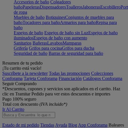
Accesorios de baño
Colgadores
baño
Papeleras
Dispensadores
Toalleros
Jaboneras
Escobillero
Port
de ropa
Muebles de baño
Botiquines
Conjuntos de muebles para
baño
Tocadores para baño
Armarios para baño
Repisa para
baño
Espejos de baño
Espejos de baño sin Luz
Espejos de baño
iluminados
Espejos de baño con aumento
Sanitarios
Bañeras
Lavabos
Mamparas
Grifería
Grifos para cocina
Grifos para ducha
Seguridad de baño
Barras de seguridad para baño
Resumen de tu pedido
¡Tu carrito está vacío!
Suscríbete a la newsletter
Todas las promociones
Colecciones
Conforama
Tarjeta Conforama
Financiación
Catálogos Conforama
Seguir Comprando
*Descuentos, cupones y servicios son aplicados en el carrito. Haz
clic en Tramitar Pedido para ver estos descuentos e importes
Pago 100% seguro
Total con descuento
(IVA incluido*)
Ir Al Carrito
Estado de mi pedido
Tiendas
Ayuda
Blog
App Conforama
Baleares