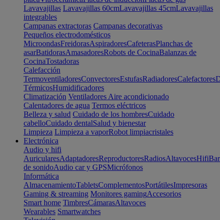
Lavavajillas
Lavavajillas 60cm
Lavavajillas 45cm
Lavavajillas
integrables
Campanas extractoras
Campanas decorativas
Pequeños electrodomésticos
Microondas
Freidoras
Aspiradores
Cafeteras
Planchas de
asar
Batidoras
Amasadores
Robots de Cocina
Balanzas de
Cocina
Tostadoras
Calefacción
Termoventiladores
Convectores
Estufas
Radiadores
Calefactores
D
Térmicos
Humidificadores
Climatización
Ventiladores
Aire acondicionado
Calentadores de agua
Termos eléctricos
Belleza y salud
Cuidado de los hombres
Cuidado
cabello
Cuidado dental
Salud y bienestar
Limpieza
Limpieza a vapor
Robot limpiacristales
Electrónica
Audio y hifi
Auriculares
Adaptadores
Reproductores
Radios
Altavoces
Hifi
Bar
de sonido
Audio car y GPS
Micrófonos
Informática
Almacenamiento
Tablets
Complementos
Portátiles
Impresoras
Gaming & streaming
Monitores gaming
Accesorios
Smart home
Timbres
Cámaras
Altavoces
Wearables
Smartwatches