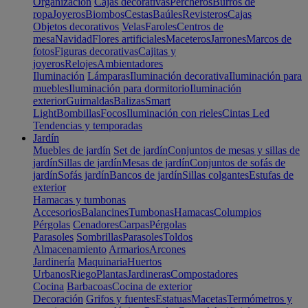
Organización
Cajas decorativas
Percheros
Burros de
ropa
Joyeros
Biombos
Cestas
Baúles
Revisteros
Cajas
Objetos decorativos
Velas
Faroles
Centros de
mesa
Navidad
Flores artificiales
Maceteros
Jarrones
Marcos de
fotos
Figuras decorativas
Cajitas y
joyeros
Relojes
Ambientadores
Iluminación
Lámparas
Iluminación decorativa
Iluminación para
muebles
Iluminación para dormitorio
Iluminación
exterior
Guirnaldas
Balizas
Smart
Light
Bombillas
Focos
Iluminación con rieles
Cintas Led
Tendencias y temporadas
Jardín
Muebles de jardín
Set de jardín
Conjuntos de mesas y sillas de
jardín
Sillas de jardín
Mesas de jardín
Conjuntos de sofás de
jardín
Sofás jardín
Bancos de jardín
Sillas colgantes
Estufas de
exterior
Hamacas y tumbonas
Accesorios
Balancines
Tumbonas
Hamacas
Columpios
Pérgolas
Cenadores
Carpas
Pérgolas
Parasoles
Sombrillas
Parasoles
Toldos
Almacenamiento
Armarios
Arcones
Jardinería
Maquinaria
Huertos
Urbanos
Riego
Plantas
Jardineras
Compostadores
Cocina
Barbacoas
Cocina de exterior
Decoración
Grifos y fuentes
Estatuas
Macetas
Termómetros y