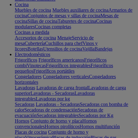
Cocina
Muebles de cocina
Muebles auxiliares de cocina
Armarios de
cocina
Conjuntos de mesas y sillas de cocina
Mesas de
cocina
Sillas de cocina
Taburetes de cocina
Cocinas
modulares
Cocinas completas
Cocinas a medida
Accesorios de cocina
Menaje
Servicio de
mesa
Cubertería
Cuchillos para chef
Vinos y
licores
Botellas
Utensilios de cocina
Vajilla
Bandejas
Electrodomésticos
Frigoríficos
Frigoríficos americanos
Frigoríficos
combi
Vinotecas
Frigoríficos integrables
Frigoríficos
pequeños
Frigoríficos portátiles
Congeladores
Congeladores verticales
Congeladores
horizontales
Lavadoras
Lavadoras de carga frontal
Lavadoras de carga
superior
Lavadoras - Secadoras
Lavadoras
integrables
Lavadoras por kg
Secadoras
Lavadoras - Secadoras
Secadoras con bomba de
calor
Secadoras de condensación
Secadoras de
evacuación
Secadoras integrables
Secadoras por Kg
Hornos
Conjunto de horno y placa
Hornos
convencionales
Hornos pirolíticos
Hornos multifunción
Placas de cocina
Conjunto de horno y
placa
Vitrocerámica
Placas de inducción
Placas de gas