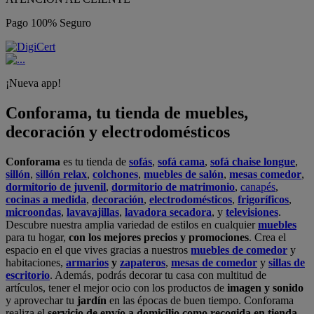
Pago 100% Seguro
¡Nueva app!
Conforama, tu tienda de muebles,
decoración y electrodomésticos
Conforama
es tu tienda de
sofás
,
sofá cama
,
sofá chaise longue
,
sillón
,
sillón relax
,
colchones
,
muebles de salón
,
mesas comedor
,
dormitorio de juvenil
,
dormitorio de matrimonio
,
canapés
,
cocinas a medida
,
decoración
,
electrodomésticos
,
frigoríficos
,
microondas
,
lavavajillas
,
lavadora secadora
, y
televisiones
.
Descubre nuestra amplia variedad de estilos en cualquier
muebles
para tu hogar,
con los mejores precios y promociones
. Crea el
espacio en el que vives gracias a nuestros
muebles de comedor
y
habitaciones,
armarios
y
zapateros
,
mesas de comedor
y
sillas de
escritorio
. Además, podrás decorar tu casa con multitud de
artículos, tener el mejor ocio con los productos de
imagen y sonido
y aprovechar tu
jardín
en las épocas de buen tiempo. Conforama
realiza el
servicio de envío a domicilio como recogida en tienda.