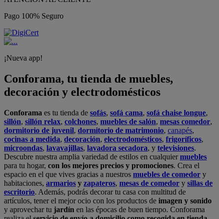
Pago 100% Seguro
¡Nueva app!
Conforama, tu tienda de muebles,
decoración y electrodomésticos
Conforama
es tu tienda de
sofás
,
sofá cama
,
sofá chaise longue
,
sillón
,
sillón relax
,
colchones
,
muebles de salón
,
mesas comedor
,
dormitorio de juvenil
,
dormitorio de matrimonio
,
canapés
,
cocinas a medida
,
decoración
,
electrodomésticos
,
frigoríficos
,
microondas
,
lavavajillas
,
lavadora secadora
, y
televisiones
.
Descubre nuestra amplia variedad de estilos en cualquier
muebles
para tu hogar,
con los mejores precios y promociones
. Crea el
espacio en el que vives gracias a nuestros
muebles de comedor
y
habitaciones,
armarios
y
zapateros
,
mesas de comedor
y
sillas de
escritorio
. Además, podrás decorar tu casa con multitud de
artículos, tener el mejor ocio con los productos de
imagen y sonido
y aprovechar tu
jardín
en las épocas de buen tiempo. Conforama
realiza el
servicio de envío a domicilio como recogida en tienda.