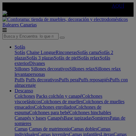
🔵Cambia tu electro con
-10% EXTRA
de descuento ☑️
AQUÍ
Baleares
Canarias
Sofás
Sofás
Chaise Longue
Rinconeras
Sofás cama
Sofás 2
plazas
Sofás 3 plazas
Sofás de piel
Sofás relax
Sofás
exterior
Divanes
Sillones
Sillones decorativos
Sillones relax
Sillones relax
levantapersonas
Puffs
Puffs decorativos
Puffs pera
Puffs reposapiés
Puffs con
almacenaje
Descanso
Colchones
Packs colchón y canapé
Colchones
viscoelásticos
Colchones de muelles
Colchones de muelles
ensacados
Colchones enrollados
Colchones de
espuma
Colchones para bebé
Colchones hinchables
Canapés y bases
Canapés
Base tapizadas
Somieres
Patas de
somieres
Camas
Camas de matrimonio
Camas dobles
Camas
individuales
Camas juveniles
Camas infantiles
Literas
Camas