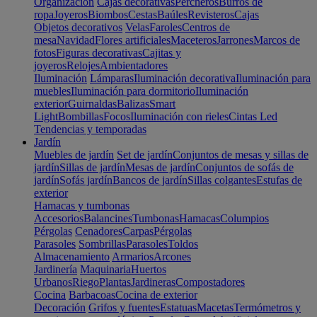
Organización
Cajas decorativas
Percheros
Burros de
ropa
Joyeros
Biombos
Cestas
Baúles
Revisteros
Cajas
Objetos decorativos
Velas
Faroles
Centros de
mesa
Navidad
Flores artificiales
Maceteros
Jarrones
Marcos de
fotos
Figuras decorativas
Cajitas y
joyeros
Relojes
Ambientadores
Iluminación
Lámparas
Iluminación decorativa
Iluminación para
muebles
Iluminación para dormitorio
Iluminación
exterior
Guirnaldas
Balizas
Smart
Light
Bombillas
Focos
Iluminación con rieles
Cintas Led
Tendencias y temporadas
Jardín
Muebles de jardín
Set de jardín
Conjuntos de mesas y sillas de
jardín
Sillas de jardín
Mesas de jardín
Conjuntos de sofás de
jardín
Sofás jardín
Bancos de jardín
Sillas colgantes
Estufas de
exterior
Hamacas y tumbonas
Accesorios
Balancines
Tumbonas
Hamacas
Columpios
Pérgolas
Cenadores
Carpas
Pérgolas
Parasoles
Sombrillas
Parasoles
Toldos
Almacenamiento
Armarios
Arcones
Jardinería
Maquinaria
Huertos
Urbanos
Riego
Plantas
Jardineras
Compostadores
Cocina
Barbacoas
Cocina de exterior
Decoración
Grifos y fuentes
Estatuas
Macetas
Termómetros y