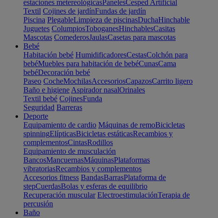
estaciones metereológicas
Paneles
Cesped Artificial
Textil
Cojines de jardín
Fundas de jardín
Piscina
Plegable
Limpieza de piscinas
Ducha
Hinchable
Juguetes
Columpios
Toboganes
Hinchables
Casitas
Mascotas
Comederos
Jaulas
Casetas para mascotas
Bebé
Habitación bebé
Humidificadores
Cestas
Colchón para
bebé
Muebles para habitación de bebé
Cunas
Cama
bebé
Decoración bebé
Paseo
Coche
Mochilas
Accesorios
Capazos
Carrito ligero
Baño e higiene
Aspirador nasal
Orinales
Textil bebé
Cojines
Funda
Seguridad
Barreras
Deporte
Equipamiento de cardio
Máquinas de remo
Bicicletas
spinning
Elípticas
Bicicletas estáticas
Recambios y
complementos
Cintas
Rodillos
Equipamiento de musculación
Bancos
Mancuernas
Máquinas
Plataformas
vibratorias
Recambios y complementos
Accesorios fitness
Bandas
Barras
Plataforma de
step
Cuerdas
Bolas y esferas de equilibrio
Recuperación muscular
Electroestimulación
Terapia de
percusión
Baño