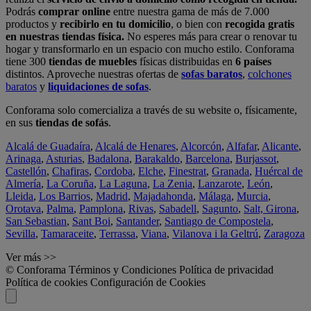
Podrás
comprar online
entre nuestra gama de más de 7.000
productos y
recibirlo en tu domicilio
, o bien con
recogida gratis
en nuestras tiendas física.
No esperes más para crear o renovar tu
hogar y transformarlo en un espacio con mucho estilo. Conforama
tiene 300
tiendas de muebles
físicas distribuidas en
6 países
distintos. Aproveche nuestras ofertas de
sofas baratos
,
colchones
baratos
y
liquidaciones de sofas
.
Conforama solo comercializa a través de su website o, físicamente,
en sus
tiendas de sofás
.
Alcalá de Guadaíra
,
Alcalá de Henares
,
Alcorcón
,
Alfafar
,
Alicante
,
Arinaga
,
Asturias
,
Badalona
,
Barakaldo
,
Barcelona
,
Burjassot
,
Castellón
,
Chafiras
,
Cordoba
,
Elche
,
Finestrat
,
Granada
,
Huércal de
Almería
,
La Coruña
,
La Laguna
,
La Zenia
,
Lanzarote
,
León
,
Lleida
,
Los Barrios
,
Madrid
,
Majadahonda
,
Málaga
,
Murcia
,
Orotava
,
Palma
,
Pamplona
,
Rivas
,
Sabadell
,
Sagunto
,
Salt, Girona
,
San Sebastian
,
Sant Boi
,
Santander
,
Santiago de Compostela
,
Sevilla
,
Tamaraceite
,
Terrassa
,
Viana
,
Vilanova i la Geltrú
,
Zaragoza
Ver más >>
© Conforama
Términos y Condiciones
Política de privacidad
Política de cookies
Configuración de Cookies