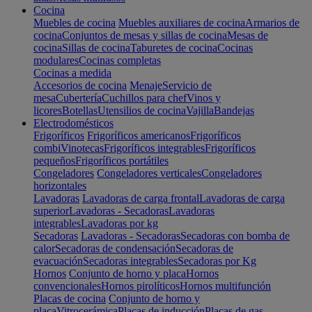
Cocina
Muebles de cocina
Muebles auxiliares de cocina
Armarios de
cocina
Conjuntos de mesas y sillas de cocina
Mesas de
cocina
Sillas de cocina
Taburetes de cocina
Cocinas
modulares
Cocinas completas
Cocinas a medida
Accesorios de cocina
Menaje
Servicio de
mesa
Cubertería
Cuchillos para chef
Vinos y
licores
Botellas
Utensilios de cocina
Vajilla
Bandejas
Electrodomésticos
Frigoríficos
Frigoríficos americanos
Frigoríficos
combi
Vinotecas
Frigoríficos integrables
Frigoríficos
pequeños
Frigoríficos portátiles
Congeladores
Congeladores verticales
Congeladores
horizontales
Lavadoras
Lavadoras de carga frontal
Lavadoras de carga
superior
Lavadoras - Secadoras
Lavadoras
integrables
Lavadoras por kg
Secadoras
Lavadoras - Secadoras
Secadoras con bomba de
calor
Secadoras de condensación
Secadoras de
evacuación
Secadoras integrables
Secadoras por Kg
Hornos
Conjunto de horno y placa
Hornos
convencionales
Hornos pirolíticos
Hornos multifunción
Placas de cocina
Conjunto de horno y
placa
Vitrocerámica
Placas de inducción
Placas de gas