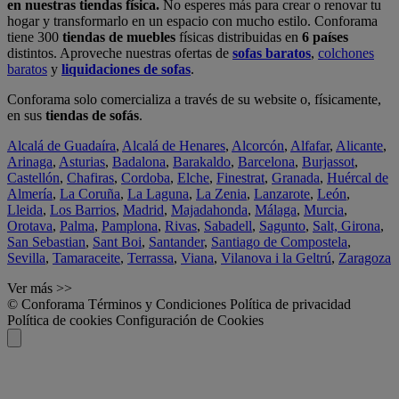
en nuestras tiendas física.
No esperes más para crear o renovar tu
hogar y transformarlo en un espacio con mucho estilo. Conforama
tiene 300
tiendas de muebles
físicas distribuidas en
6 países
distintos. Aproveche nuestras ofertas de
sofas baratos
,
colchones
baratos
y
liquidaciones de sofas
.
Conforama solo comercializa a través de su website o, físicamente,
en sus
tiendas de sofás
.
Alcalá de Guadaíra
,
Alcalá de Henares
,
Alcorcón
,
Alfafar
,
Alicante
,
Arinaga
,
Asturias
,
Badalona
,
Barakaldo
,
Barcelona
,
Burjassot
,
Castellón
,
Chafiras
,
Cordoba
,
Elche
,
Finestrat
,
Granada
,
Huércal de
Almería
,
La Coruña
,
La Laguna
,
La Zenia
,
Lanzarote
,
León
,
Lleida
,
Los Barrios
,
Madrid
,
Majadahonda
,
Málaga
,
Murcia
,
Orotava
,
Palma
,
Pamplona
,
Rivas
,
Sabadell
,
Sagunto
,
Salt, Girona
,
San Sebastian
,
Sant Boi
,
Santander
,
Santiago de Compostela
,
Sevilla
,
Tamaraceite
,
Terrassa
,
Viana
,
Vilanova i la Geltrú
,
Zaragoza
Ver más >>
© Conforama
Términos y Condiciones
Política de privacidad
Política de cookies
Configuración de Cookies