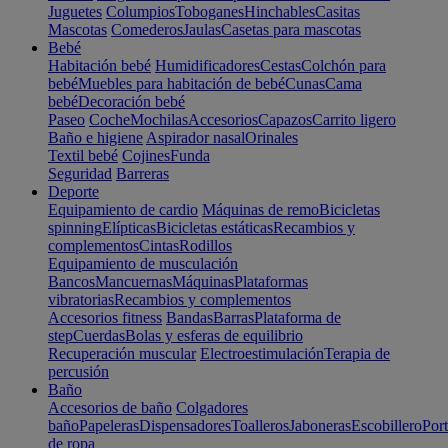
Juguetes
Columpios
Toboganes
Hinchables
Casitas
Mascotas
Comederos
Jaulas
Casetas para mascotas
Bebé
Habitación bebé
Humidificadores
Cestas
Colchón para
bebé
Muebles para habitación de bebé
Cunas
Cama
bebé
Decoración bebé
Paseo
Coche
Mochilas
Accesorios
Capazos
Carrito ligero
Baño e higiene
Aspirador nasal
Orinales
Textil bebé
Cojines
Funda
Seguridad
Barreras
Deporte
Equipamiento de cardio
Máquinas de remo
Bicicletas
spinning
Elípticas
Bicicletas estáticas
Recambios y
complementos
Cintas
Rodillos
Equipamiento de musculación
Bancos
Mancuernas
Máquinas
Plataformas
vibratorias
Recambios y complementos
Accesorios fitness
Bandas
Barras
Plataforma de
step
Cuerdas
Bolas y esferas de equilibrio
Recuperación muscular
Electroestimulación
Terapia de
percusión
Baño
Accesorios de baño
Colgadores
baño
Papeleras
Dispensadores
Toalleros
Jaboneras
Escobillero
Port
de ropa