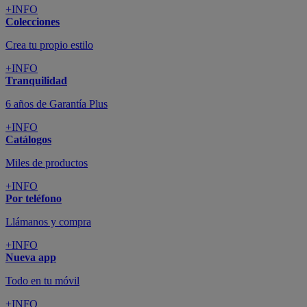
+INFO
Colecciones
Crea tu propio estilo
+INFO
Tranquilidad
6 años de Garantía Plus
+INFO
Catálogos
Miles de productos
+INFO
Por teléfono
Llámanos y compra
+INFO
Nueva app
Todo en tu móvil
+INFO