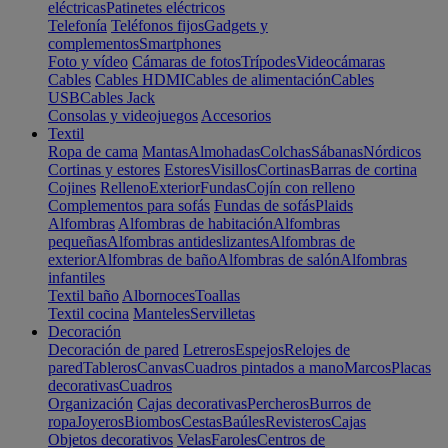
eléctricas
Patinetes eléctricos
Telefonía
Teléfonos fijos
Gadgets y
complementos
Smartphones
Foto y vídeo
Cámaras de fotos
Trípodes
Videocámaras
Cables
Cables HDMI
Cables de alimentación
Cables
USB
Cables Jack
Consolas y videojuegos
Accesorios
Textil
Ropa de cama
Mantas
Almohadas
Colchas
Sábanas
Nórdicos
Cortinas y estores
Estores
Visillos
Cortinas
Barras de cortina
Cojines
Relleno
Exterior
Fundas
Cojín con relleno
Complementos para sofás
Fundas de sofás
Plaids
Alfombras
Alfombras de habitación
Alfombras
pequeñas
Alfombras antideslizantes
Alfombras de
exterior
Alfombras de baño
Alfombras de salón
Alfombras
infantiles
Textil baño
Albornoces
Toallas
Textil cocina
Manteles
Servilletas
Decoración
Decoración de pared
Letreros
Espejos
Relojes de
pared
Tableros
Canvas
Cuadros pintados a mano
Marcos
Placas
decorativas
Cuadros
Organización
Cajas decorativas
Percheros
Burros de
ropa
Joyeros
Biombos
Cestas
Baúles
Revisteros
Cajas
Objetos decorativos
Velas
Faroles
Centros de