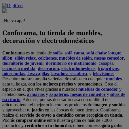
¡Nueva app!
Conforama, tu tienda de muebles,
decoración y electrodomésticos
Conforama
es tu tienda de
sofás
,
sofá cama
,
sofá chaise longue
,
sillón
,
sillón relax
,
colchones
,
muebles de salón
,
mesas comedor
,
dormitorio de juvenil
,
dormitorio de matrimonio
,
canapés
,
cocinas a medida
,
decoración
,
electrodomésticos
,
frigoríficos
,
microondas
,
lavavajillas
,
lavadora secadora
, y
televisiones
.
Descubre nuestra amplia variedad de estilos en cualquier
muebles
para tu hogar,
con los mejores precios y promociones
. Crea el
espacio en el que vives gracias a nuestros
muebles de comedor
y
habitaciones,
armarios
y
zapateros
,
mesas de comedor
y
sillas de
escritorio
. Además, podrás decorar tu casa con multitud de
artículos, tener el mejor ocio con los productos de
imagen y sonido
y aprovechar tu
jardín
en las épocas de buen tiempo. Conforama
realiza el
servicio de envío a domicilio como recogida en tienda.
Podrás
comprar online
entre nuestra gama de más de 7.000
productos y
recibirlo en tu domicilio
, o bien con
recogida gratis