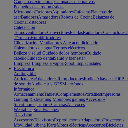
Campanas extractoras
Campanas decorativas
Pequeños electrodomésticos
Microondas
Freidoras
Aspiradores
Cafeteras
Planchas de
asar
Batidoras
Amasadores
Robots de Cocina
Balanzas de
Cocina
Tostadoras
Calefacción
Termoventiladores
Convectores
Estufas
Radiadores
Calefactores
D
Térmicos
Humidificadores
Climatización
Ventiladores
Aire acondicionado
Calentadores de agua
Termos eléctricos
Belleza y salud
Cuidado de los hombres
Cuidado
cabello
Cuidado dental
Salud y bienestar
Limpieza
Limpieza a vapor
Robot limpiacristales
Electrónica
Audio y hifi
Auriculares
Adaptadores
Reproductores
Radios
Altavoces
Hifi
Bar
de sonido
Audio car y GPS
Micrófonos
Informática
Almacenamiento
Tablets
Complementos
Portátiles
Impresoras
Gaming & streaming
Monitores gaming
Accesorios
Smart home
Timbres
Cámaras
Altavoces
Wearables
Smartwatches
Televisión
Accesorios
Televisores
Reproductores
Adaptadores
Proyectores
Movilidad urbana
Karts
Motos eléctricas
Accesorios
Bicicletas