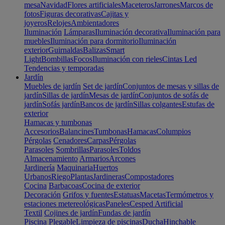
mesa
Navidad
Flores artificiales
Maceteros
Jarrones
Marcos de
fotos
Figuras decorativas
Cajitas y
joyeros
Relojes
Ambientadores
Iluminación
Lámparas
Iluminación decorativa
Iluminación para
muebles
Iluminación para dormitorio
Iluminación
exterior
Guirnaldas
Balizas
Smart
Light
Bombillas
Focos
Iluminación con rieles
Cintas Led
Tendencias y temporadas
Jardín
Muebles de jardín
Set de jardín
Conjuntos de mesas y sillas de
jardín
Sillas de jardín
Mesas de jardín
Conjuntos de sofás de
jardín
Sofás jardín
Bancos de jardín
Sillas colgantes
Estufas de
exterior
Hamacas y tumbonas
Accesorios
Balancines
Tumbonas
Hamacas
Columpios
Pérgolas
Cenadores
Carpas
Pérgolas
Parasoles
Sombrillas
Parasoles
Toldos
Almacenamiento
Armarios
Arcones
Jardinería
Maquinaria
Huertos
Urbanos
Riego
Plantas
Jardineras
Compostadores
Cocina
Barbacoas
Cocina de exterior
Decoración
Grifos y fuentes
Estatuas
Macetas
Termómetros y
estaciones metereológicas
Paneles
Cesped Artificial
Textil
Cojines de jardín
Fundas de jardín
Piscina
Plegable
Limpieza de piscinas
Ducha
Hinchable