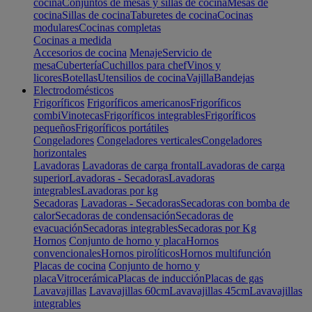
cocina
Conjuntos de mesas y sillas de cocina
Mesas de
cocina
Sillas de cocina
Taburetes de cocina
Cocinas
modulares
Cocinas completas
Cocinas a medida
Accesorios de cocina
Menaje
Servicio de
mesa
Cubertería
Cuchillos para chef
Vinos y
licores
Botellas
Utensilios de cocina
Vajilla
Bandejas
Electrodomésticos
Frigoríficos
Frigoríficos americanos
Frigoríficos
combi
Vinotecas
Frigoríficos integrables
Frigoríficos
pequeños
Frigoríficos portátiles
Congeladores
Congeladores verticales
Congeladores
horizontales
Lavadoras
Lavadoras de carga frontal
Lavadoras de carga
superior
Lavadoras - Secadoras
Lavadoras
integrables
Lavadoras por kg
Secadoras
Lavadoras - Secadoras
Secadoras con bomba de
calor
Secadoras de condensación
Secadoras de
evacuación
Secadoras integrables
Secadoras por Kg
Hornos
Conjunto de horno y placa
Hornos
convencionales
Hornos pirolíticos
Hornos multifunción
Placas de cocina
Conjunto de horno y
placa
Vitrocerámica
Placas de inducción
Placas de gas
Lavavajillas
Lavavajillas 60cm
Lavavajillas 45cm
Lavavajillas
integrables