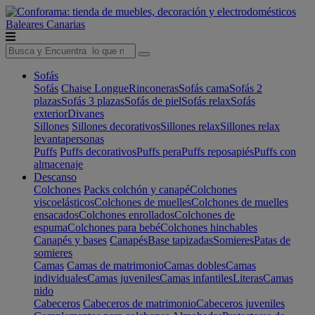
Baleares
Canarias
Sofás
Sofás
Chaise Longue
Rinconeras
Sofás cama
Sofás 2
plazas
Sofás 3 plazas
Sofás de piel
Sofás relax
Sofás
exterior
Divanes
Sillones
Sillones decorativos
Sillones relax
Sillones relax
levantapersonas
Puffs
Puffs decorativos
Puffs pera
Puffs reposapiés
Puffs con
almacenaje
Descanso
Colchones
Packs colchón y canapé
Colchones
viscoelásticos
Colchones de muelles
Colchones de muelles
ensacados
Colchones enrollados
Colchones de
espuma
Colchones para bebé
Colchones hinchables
Canapés y bases
Canapés
Base tapizadas
Somieres
Patas de
somieres
Camas
Camas de matrimonio
Camas dobles
Camas
individuales
Camas juveniles
Camas infantiles
Literas
Camas
nido
Cabeceros
Cabeceros de matrimonio
Cabeceros juveniles