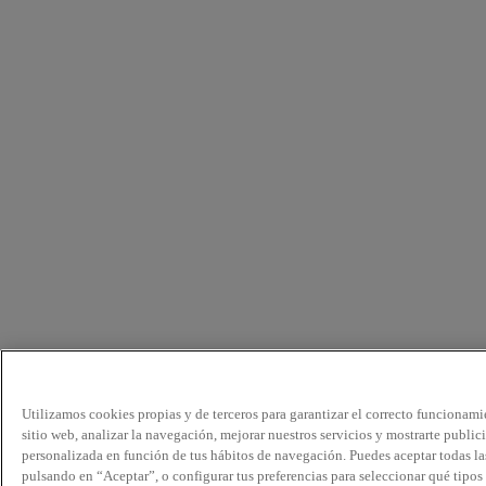
Utilizamos cookies propias y de terceros para garantizar el correcto funcionami
sitio web, analizar la navegación, mejorar nuestros servicios y mostrarte public
personalizada en función de tus hábitos de navegación. Puedes aceptar todas la
pulsando en “Aceptar”, o configurar tus preferencias para seleccionar qué tipos