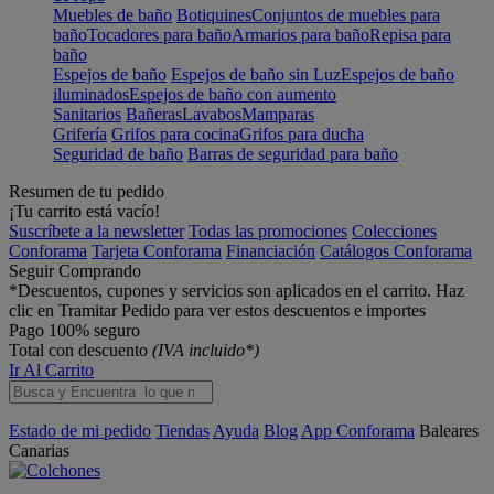
Muebles de baño
Botiquines
Conjuntos de muebles para
baño
Tocadores para baño
Armarios para baño
Repisa para
baño
Espejos de baño
Espejos de baño sin Luz
Espejos de baño
iluminados
Espejos de baño con aumento
Sanitarios
Bañeras
Lavabos
Mamparas
Grifería
Grifos para cocina
Grifos para ducha
Seguridad de baño
Barras de seguridad para baño
Resumen de tu pedido
¡Tu carrito está vacío!
Suscríbete a la newsletter
Todas las promociones
Colecciones
Conforama
Tarjeta Conforama
Financiación
Catálogos Conforama
Seguir Comprando
*Descuentos, cupones y servicios son aplicados en el carrito. Haz
clic en Tramitar Pedido para ver estos descuentos e importes
Pago 100% seguro
Total con descuento
(IVA incluido*)
Ir Al Carrito
Estado de mi pedido
Tiendas
Ayuda
Blog
App Conforama
Baleares
Canarias