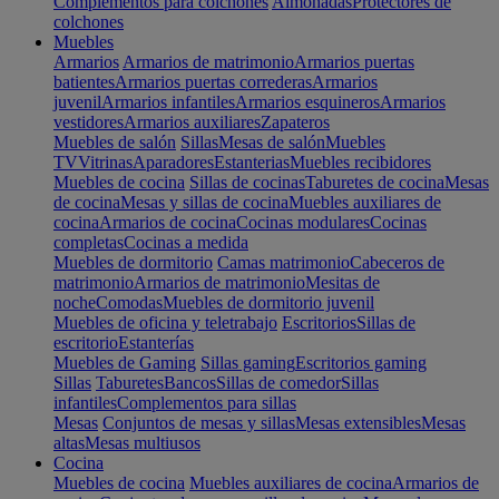
Complementos para colchones
Almohadas
Protectores de
colchones
Muebles
Armarios
Armarios de matrimonio
Armarios puertas
batientes
Armarios puertas correderas
Armarios
juvenil
Armarios infantiles
Armarios esquineros
Armarios
vestidores
Armarios auxiliares
Zapateros
Muebles de salón
Sillas
Mesas de salón
Muebles
TV
Vitrinas
Aparadores
Estanterias
Muebles recibidores
Muebles de cocina
Sillas de cocinas
Taburetes de cocina
Mesas
de cocina
Mesas y sillas de cocina
Muebles auxiliares de
cocina
Armarios de cocina
Cocinas modulares
Cocinas
completas
Cocinas a medida
Muebles de dormitorio
Camas matrimonio
Cabeceros de
matrimonio
Armarios de matrimonio
Mesitas de
noche
Comodas
Muebles de dormitorio juvenil
Muebles de oficina y teletrabajo
Escritorios
Sillas de
escritorio
Estanterías
Muebles de Gaming
Sillas gaming
Escritorios gaming
Sillas
Taburetes
Bancos
Sillas de comedor
Sillas
infantiles
Complementos para sillas
Mesas
Conjuntos de mesas y sillas
Mesas extensibles
Mesas
altas
Mesas multiusos
Cocina
Muebles de cocina
Muebles auxiliares de cocina
Armarios de