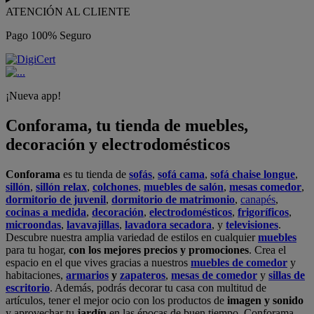
ATENCIÓN AL CLIENTE
Pago 100% Seguro
¡Nueva app!
Conforama, tu tienda de muebles,
decoración y electrodomésticos
Conforama
es tu tienda de
sofás
,
sofá cama
,
sofá chaise longue
,
sillón
,
sillón relax
,
colchones
,
muebles de salón
,
mesas comedor
,
dormitorio de juvenil
,
dormitorio de matrimonio
,
canapés
,
cocinas a medida
,
decoración
,
electrodomésticos
,
frigoríficos
,
microondas
,
lavavajillas
,
lavadora secadora
, y
televisiones
.
Descubre nuestra amplia variedad de estilos en cualquier
muebles
para tu hogar,
con los mejores precios y promociones
. Crea el
espacio en el que vives gracias a nuestros
muebles de comedor
y
habitaciones,
armarios
y
zapateros
,
mesas de comedor
y
sillas de
escritorio
. Además, podrás decorar tu casa con multitud de
artículos, tener el mejor ocio con los productos de
imagen y sonido
y aprovechar tu
jardín
en las épocas de buen tiempo. Conforama