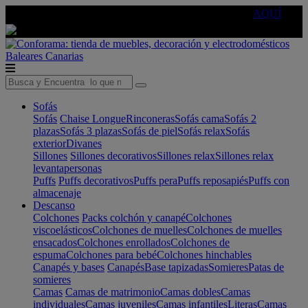
🔵Cambia tu electro con
-10% EXTRA
de descuento ☑️
AQUÍ
Baleares
Canarias
Sofás
Sofás
Chaise Longue
Rinconeras
Sofás cama
Sofás 2
plazas
Sofás 3 plazas
Sofás de piel
Sofás relax
Sofás
exterior
Divanes
Sillones
Sillones decorativos
Sillones relax
Sillones relax
levantapersonas
Puffs
Puffs decorativos
Puffs pera
Puffs reposapiés
Puffs con
almacenaje
Descanso
Colchones
Packs colchón y canapé
Colchones
viscoelásticos
Colchones de muelles
Colchones de muelles
ensacados
Colchones enrollados
Colchones de
espuma
Colchones para bebé
Colchones hinchables
Canapés y bases
Canapés
Base tapizadas
Somieres
Patas de
somieres
Camas
Camas de matrimonio
Camas dobles
Camas
individuales
Camas juveniles
Camas infantiles
Literas
Camas