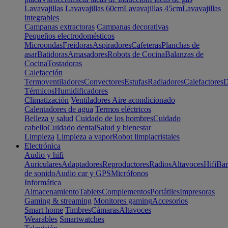
Lavavajillas
Lavavajillas 60cm
Lavavajillas 45cm
Lavavajillas
integrables
Campanas extractoras
Campanas decorativas
Pequeños electrodomésticos
Microondas
Freidoras
Aspiradores
Cafeteras
Planchas de
asar
Batidoras
Amasadores
Robots de Cocina
Balanzas de
Cocina
Tostadoras
Calefacción
Termoventiladores
Convectores
Estufas
Radiadores
Calefactores
D
Térmicos
Humidificadores
Climatización
Ventiladores
Aire acondicionado
Calentadores de agua
Termos eléctricos
Belleza y salud
Cuidado de los hombres
Cuidado
cabello
Cuidado dental
Salud y bienestar
Limpieza
Limpieza a vapor
Robot limpiacristales
Electrónica
Audio y hifi
Auriculares
Adaptadores
Reproductores
Radios
Altavoces
Hifi
Bar
de sonido
Audio car y GPS
Micrófonos
Informática
Almacenamiento
Tablets
Complementos
Portátiles
Impresoras
Gaming & streaming
Monitores gaming
Accesorios
Smart home
Timbres
Cámaras
Altavoces
Wearables
Smartwatches