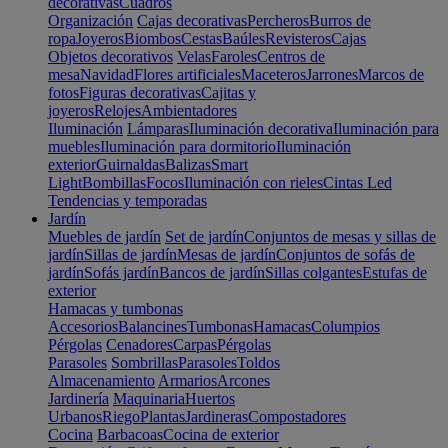
decorativas
Cuadros
Organización
Cajas decorativas
Percheros
Burros de
ropa
Joyeros
Biombos
Cestas
Baúles
Revisteros
Cajas
Objetos decorativos
Velas
Faroles
Centros de
mesa
Navidad
Flores artificiales
Maceteros
Jarrones
Marcos de
fotos
Figuras decorativas
Cajitas y
joyeros
Relojes
Ambientadores
Iluminación
Lámparas
Iluminación decorativa
Iluminación para
muebles
Iluminación para dormitorio
Iluminación
exterior
Guirnaldas
Balizas
Smart
Light
Bombillas
Focos
Iluminación con rieles
Cintas Led
Tendencias y temporadas
Jardín
Muebles de jardín
Set de jardín
Conjuntos de mesas y sillas de
jardín
Sillas de jardín
Mesas de jardín
Conjuntos de sofás de
jardín
Sofás jardín
Bancos de jardín
Sillas colgantes
Estufas de
exterior
Hamacas y tumbonas
Accesorios
Balancines
Tumbonas
Hamacas
Columpios
Pérgolas
Cenadores
Carpas
Pérgolas
Parasoles
Sombrillas
Parasoles
Toldos
Almacenamiento
Armarios
Arcones
Jardinería
Maquinaria
Huertos
Urbanos
Riego
Plantas
Jardineras
Compostadores
Cocina
Barbacoas
Cocina de exterior