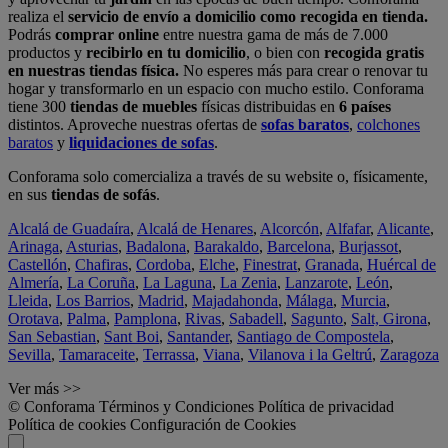
realiza el
servicio de envío a domicilio como recogida en tienda.
Podrás
comprar online
entre nuestra gama de más de 7.000
productos y
recibirlo en tu domicilio
, o bien con
recogida gratis
en nuestras tiendas física.
No esperes más para crear o renovar tu
hogar y transformarlo en un espacio con mucho estilo. Conforama
tiene 300
tiendas de muebles
físicas distribuidas en
6 países
distintos. Aproveche nuestras ofertas de
sofas baratos
,
colchones
baratos
y
liquidaciones de sofas
.
Conforama solo comercializa a través de su website o, físicamente,
en sus
tiendas de sofás
.
Alcalá de Guadaíra
,
Alcalá de Henares
,
Alcorcón
,
Alfafar
,
Alicante
,
Arinaga
,
Asturias
,
Badalona
,
Barakaldo
,
Barcelona
,
Burjassot
,
Castellón
,
Chafiras
,
Cordoba
,
Elche
,
Finestrat
,
Granada
,
Huércal de
Almería
,
La Coruña
,
La Laguna
,
La Zenia
,
Lanzarote
,
León
,
Lleida
,
Los Barrios
,
Madrid
,
Majadahonda
,
Málaga
,
Murcia
,
Orotava
,
Palma
,
Pamplona
,
Rivas
,
Sabadell
,
Sagunto
,
Salt, Girona
,
San Sebastian
,
Sant Boi
,
Santander
,
Santiago de Compostela
,
Sevilla
,
Tamaraceite
,
Terrassa
,
Viana
,
Vilanova i la Geltrú
,
Zaragoza
Ver más >>
© Conforama
Términos y Condiciones
Política de privacidad
Política de cookies
Configuración de Cookies