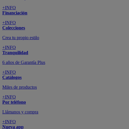
+INFO
Financiación
+INFO
Colecciones
Crea tu propio estilo
+INFO
Tranquilidad
6 años de Garantía Plus
+INFO
Catálogos
Miles de productos
+INFO
Por teléfono
Llámanos y compra
+INFO
Nueva app