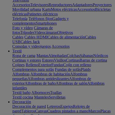
Televisión
Accesorios
Televisores
Reproductores
Adaptadores
Proyectores
Movilidad urbana
Karts
Motos eléctricas
Accesorios
Bicicletas
eléctricas
Patinetes eléctricos
Telefonía
Teléfonos fijos
Gadgets y
complementos
Smartphones
Foto y vídeo
Cámaras de
fotos
Trípodes
Videocámaras
Objetivos
Cables
Cables HDMI
Cables de alimentación
Cables
USB
Cables Jack
Consolas y videojuegos
Accesorios
Textil
Ropa de cama
Mantas
Almohadas
Colchas
Sábanas
Nórdicos
Cortinas y estores
Estores
Visillos
Cortinas
Barras de cortina
Cojines
Relleno
Exterior
Fundas
Cojín con relleno
Complementos para sofás
Fundas de sofás
Plaids
Alfombras
Alfombras de habitación
Alfombras
pequeñas
Alfombras antideslizantes
Alfombras de
exterior
Alfombras de baño
Alfombras de salón
Alfombras
infantiles
Textil baño
Albornoces
Toallas
Textil cocina
Manteles
Servilletas
Decoración
Decoración de pared
Letreros
Espejos
Relojes de
pared
Tableros
Canvas
Cuadros pintados a mano
Marcos
Placas