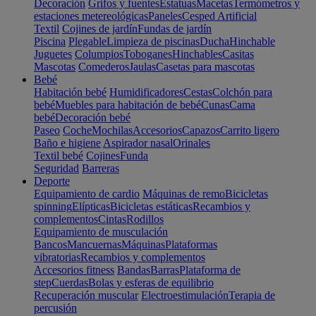
Decoración
Grifos y fuentes
Estatuas
Macetas
Termómetros y
estaciones metereológicas
Paneles
Cesped Artificial
Textil
Cojines de jardín
Fundas de jardín
Piscina
Plegable
Limpieza de piscinas
Ducha
Hinchable
Juguetes
Columpios
Toboganes
Hinchables
Casitas
Mascotas
Comederos
Jaulas
Casetas para mascotas
Bebé
Habitación bebé
Humidificadores
Cestas
Colchón para
bebé
Muebles para habitación de bebé
Cunas
Cama
bebé
Decoración bebé
Paseo
Coche
Mochilas
Accesorios
Capazos
Carrito ligero
Baño e higiene
Aspirador nasal
Orinales
Textil bebé
Cojines
Funda
Seguridad
Barreras
Deporte
Equipamiento de cardio
Máquinas de remo
Bicicletas
spinning
Elípticas
Bicicletas estáticas
Recambios y
complementos
Cintas
Rodillos
Equipamiento de musculación
Bancos
Mancuernas
Máquinas
Plataformas
vibratorias
Recambios y complementos
Accesorios fitness
Bandas
Barras
Plataforma de
step
Cuerdas
Bolas y esferas de equilibrio
Recuperación muscular
Electroestimulación
Terapia de
percusión