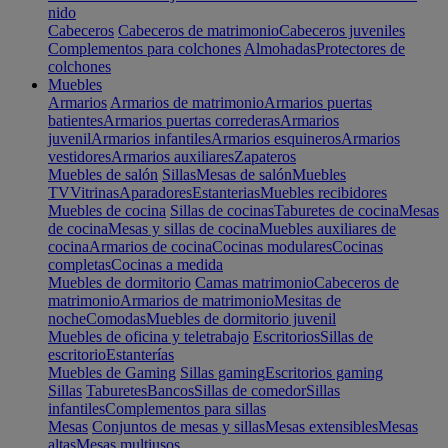
nido
Cabeceros
Cabeceros de matrimonio
Cabeceros juveniles
Complementos para colchones
Almohadas
Protectores de
colchones
Muebles
Armarios
Armarios de matrimonio
Armarios puertas
batientes
Armarios puertas correderas
Armarios
juvenil
Armarios infantiles
Armarios esquineros
Armarios
vestidores
Armarios auxiliares
Zapateros
Muebles de salón
Sillas
Mesas de salón
Muebles
TV
Vitrinas
Aparadores
Estanterias
Muebles recibidores
Muebles de cocina
Sillas de cocinas
Taburetes de cocina
Mesas
de cocina
Mesas y sillas de cocina
Muebles auxiliares de
cocina
Armarios de cocina
Cocinas modulares
Cocinas
completas
Cocinas a medida
Muebles de dormitorio
Camas matrimonio
Cabeceros de
matrimonio
Armarios de matrimonio
Mesitas de
noche
Comodas
Muebles de dormitorio juvenil
Muebles de oficina y teletrabajo
Escritorios
Sillas de
escritorio
Estanterías
Muebles de Gaming
Sillas gaming
Escritorios gaming
Sillas
Taburetes
Bancos
Sillas de comedor
Sillas
infantiles
Complementos para sillas
Mesas
Conjuntos de mesas y sillas
Mesas extensibles
Mesas
altas
Mesas multiusos