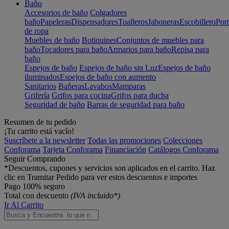
Baño
Accesorios de baño
Colgadores
baño
Papeleras
Dispensadores
Toalleros
Jaboneras
Escobillero
Port
de ropa
Muebles de baño
Botiquines
Conjuntos de muebles para
baño
Tocadores para baño
Armarios para baño
Repisa para
baño
Espejos de baño
Espejos de baño sin Luz
Espejos de baño
iluminados
Espejos de baño con aumento
Sanitarios
Bañeras
Lavabos
Mamparas
Grifería
Grifos para cocina
Grifos para ducha
Seguridad de baño
Barras de seguridad para baño
Resumen de tu pedido
¡Tu carrito está vacío!
Suscríbete a la newsletter
Todas las promociones
Colecciones
Conforama
Tarjeta Conforama
Financiación
Catálogos Conforama
Seguir Comprando
*Descuentos, cupones y servicios son aplicados en el carrito. Haz
clic en Tramitar Pedido para ver estos descuentos e importes
Pago 100% seguro
Total con descuento
(IVA incluido*)
Ir Al Carrito