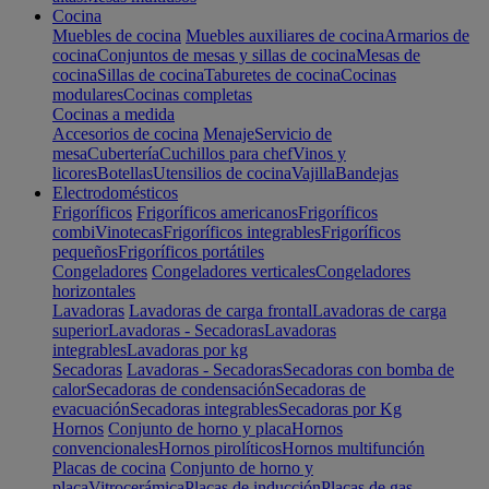
Cocina
Muebles de cocina
Muebles auxiliares de cocina
Armarios de
cocina
Conjuntos de mesas y sillas de cocina
Mesas de
cocina
Sillas de cocina
Taburetes de cocina
Cocinas
modulares
Cocinas completas
Cocinas a medida
Accesorios de cocina
Menaje
Servicio de
mesa
Cubertería
Cuchillos para chef
Vinos y
licores
Botellas
Utensilios de cocina
Vajilla
Bandejas
Electrodomésticos
Frigoríficos
Frigoríficos americanos
Frigoríficos
combi
Vinotecas
Frigoríficos integrables
Frigoríficos
pequeños
Frigoríficos portátiles
Congeladores
Congeladores verticales
Congeladores
horizontales
Lavadoras
Lavadoras de carga frontal
Lavadoras de carga
superior
Lavadoras - Secadoras
Lavadoras
integrables
Lavadoras por kg
Secadoras
Lavadoras - Secadoras
Secadoras con bomba de
calor
Secadoras de condensación
Secadoras de
evacuación
Secadoras integrables
Secadoras por Kg
Hornos
Conjunto de horno y placa
Hornos
convencionales
Hornos pirolíticos
Hornos multifunción
Placas de cocina
Conjunto de horno y
placa
Vitrocerámica
Placas de inducción
Placas de gas