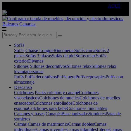
🔵Cambia tu electro con
-10% EXTRA
de descuento ☑️
AQUÍ
Baleares
Canarias
Sofás
Sofás
Chaise Longue
Rinconeras
Sofás cama
Sofás 2
plazas
Sofás 3 plazas
Sofás de piel
Sofás relax
Sofás
exterior
Divanes
Sillones
Sillones decorativos
Sillones relax
Sillones relax
levantapersonas
Puffs
Puffs decorativos
Puffs pera
Puffs reposapiés
Puffs con
almacenaje
Descanso
Colchones
Packs colchón y canapé
Colchones
viscoelásticos
Colchones de muelles
Colchones de muelles
ensacados
Colchones enrollados
Colchones de
espuma
Colchones para bebé
Colchones hinchables
Canapés y bases
Canapés
Base tapizadas
Somieres
Patas de
somieres
Camas
Camas de matrimonio
Camas dobles
Camas
individuales
Camas juveniles
Camas infantiles
Literas
Camas