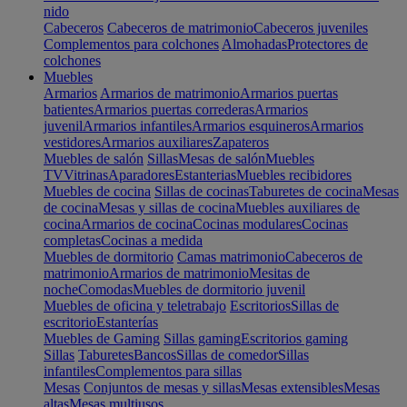
nido
Cabeceros
Cabeceros de matrimonio
Cabeceros juveniles
Complementos para colchones
Almohadas
Protectores de
colchones
Muebles
Armarios
Armarios de matrimonio
Armarios puertas
batientes
Armarios puertas correderas
Armarios
juvenil
Armarios infantiles
Armarios esquineros
Armarios
vestidores
Armarios auxiliares
Zapateros
Muebles de salón
Sillas
Mesas de salón
Muebles
TV
Vitrinas
Aparadores
Estanterias
Muebles recibidores
Muebles de cocina
Sillas de cocinas
Taburetes de cocina
Mesas
de cocina
Mesas y sillas de cocina
Muebles auxiliares de
cocina
Armarios de cocina
Cocinas modulares
Cocinas
completas
Cocinas a medida
Muebles de dormitorio
Camas matrimonio
Cabeceros de
matrimonio
Armarios de matrimonio
Mesitas de
noche
Comodas
Muebles de dormitorio juvenil
Muebles de oficina y teletrabajo
Escritorios
Sillas de
escritorio
Estanterías
Muebles de Gaming
Sillas gaming
Escritorios gaming
Sillas
Taburetes
Bancos
Sillas de comedor
Sillas
infantiles
Complementos para sillas
Mesas
Conjuntos de mesas y sillas
Mesas extensibles
Mesas
altas
Mesas multiusos