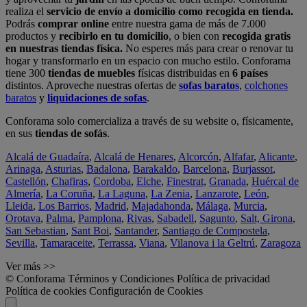
realiza el
servicio de envío a domicilio como recogida en tienda.
Podrás
comprar online
entre nuestra gama de más de 7.000
productos y
recibirlo en tu domicilio
, o bien con
recogida gratis
en nuestras tiendas física.
No esperes más para crear o renovar tu
hogar y transformarlo en un espacio con mucho estilo. Conforama
tiene 300
tiendas de muebles
físicas distribuidas en
6 países
distintos. Aproveche nuestras ofertas de
sofas baratos
,
colchones
baratos
y
liquidaciones de sofas
.
Conforama solo comercializa a través de su website o, físicamente,
en sus
tiendas de sofás
.
Alcalá de Guadaíra
,
Alcalá de Henares
,
Alcorcón
,
Alfafar
,
Alicante
,
Arinaga
,
Asturias
,
Badalona
,
Barakaldo
,
Barcelona
,
Burjassot
,
Castellón
,
Chafiras
,
Cordoba
,
Elche
,
Finestrat
,
Granada
,
Huércal de
Almería
,
La Coruña
,
La Laguna
,
La Zenia
,
Lanzarote
,
León
,
Lleida
,
Los Barrios
,
Madrid
,
Majadahonda
,
Málaga
,
Murcia
,
Orotava
,
Palma
,
Pamplona
,
Rivas
,
Sabadell
,
Sagunto
,
Salt, Girona
,
San Sebastian
,
Sant Boi
,
Santander
,
Santiago de Compostela
,
Sevilla
,
Tamaraceite
,
Terrassa
,
Viana
,
Vilanova i la Geltrú
,
Zaragoza
Ver más >>
© Conforama
Términos y Condiciones
Política de privacidad
Política de cookies
Configuración de Cookies