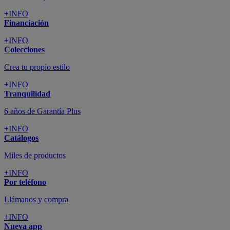
+INFO
Financiación
+INFO
Colecciones
Crea tu propio estilo
+INFO
Tranquilidad
6 años de Garantía Plus
+INFO
Catálogos
Miles de productos
+INFO
Por teléfono
Llámanos y compra
+INFO
Nueva app