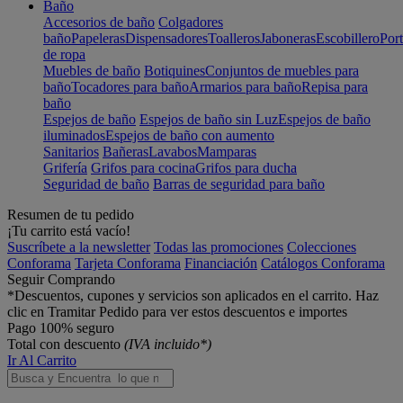
Baño
Accesorios de baño
Colgadores
baño
Papeleras
Dispensadores
Toalleros
Jaboneras
Escobillero
Port
de ropa
Muebles de baño
Botiquines
Conjuntos de muebles para
baño
Tocadores para baño
Armarios para baño
Repisa para
baño
Espejos de baño
Espejos de baño sin Luz
Espejos de baño
iluminados
Espejos de baño con aumento
Sanitarios
Bañeras
Lavabos
Mamparas
Grifería
Grifos para cocina
Grifos para ducha
Seguridad de baño
Barras de seguridad para baño
Resumen de tu pedido
¡Tu carrito está vacío!
Suscríbete a la newsletter
Todas las promociones
Colecciones
Conforama
Tarjeta Conforama
Financiación
Catálogos Conforama
Seguir Comprando
*Descuentos, cupones y servicios son aplicados en el carrito. Haz
clic en Tramitar Pedido para ver estos descuentos e importes
Pago 100% seguro
Total con descuento
(IVA incluido*)
Ir Al Carrito