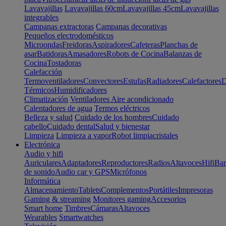
Lavavajillas
Lavavajillas 60cm
Lavavajillas 45cm
Lavavajillas
integrables
Campanas extractoras
Campanas decorativas
Pequeños electrodomésticos
Microondas
Freidoras
Aspiradores
Cafeteras
Planchas de
asar
Batidoras
Amasadores
Robots de Cocina
Balanzas de
Cocina
Tostadoras
Calefacción
Termoventiladores
Convectores
Estufas
Radiadores
Calefactores
D
Térmicos
Humidificadores
Climatización
Ventiladores
Aire acondicionado
Calentadores de agua
Termos eléctricos
Belleza y salud
Cuidado de los hombres
Cuidado
cabello
Cuidado dental
Salud y bienestar
Limpieza
Limpieza a vapor
Robot limpiacristales
Electrónica
Audio y hifi
Auriculares
Adaptadores
Reproductores
Radios
Altavoces
Hifi
Bar
de sonido
Audio car y GPS
Micrófonos
Informática
Almacenamiento
Tablets
Complementos
Portátiles
Impresoras
Gaming & streaming
Monitores gaming
Accesorios
Smart home
Timbres
Cámaras
Altavoces
Wearables
Smartwatches