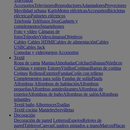
Televisión
Accesorios
Televisores
Reproductores
Adaptadores
Proyectores
Movilidad urbana
Karts
Motos eléctricas
Accesorios
Bicicletas
eléctricas
Patinetes eléctricos
Telefonía
Teléfonos fijos
Gadgets y
complementos
Smartphones
Foto y vídeo
Cámaras de
fotos
Trípodes
Videocámaras
Objetivos
Cables
Cables HDMI
Cables de alimentación
Cables
USB
Cables Jack
Consolas y videojuegos
Accesorios
Textil
Ropa de cama
Mantas
Almohadas
Colchas
Sábanas
Nórdicos
Cortinas y estores
Estores
Visillos
Cortinas
Barras de cortina
Cojines
Relleno
Exterior
Fundas
Cojín con relleno
Complementos para sofás
Fundas de sofás
Plaids
Alfombras
Alfombras de habitación
Alfombras
pequeñas
Alfombras antideslizantes
Alfombras de
exterior
Alfombras de baño
Alfombras de salón
Alfombras
infantiles
Textil baño
Albornoces
Toallas
Textil cocina
Manteles
Servilletas
Decoración
Decoración de pared
Letreros
Espejos
Relojes de
pared
Tableros
Canvas
Cuadros pintados a mano
Marcos
Placas