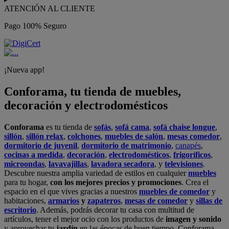
ATENCIÓN AL CLIENTE
Pago 100% Seguro
¡Nueva app!
Conforama, tu tienda de muebles,
decoración y electrodomésticos
Conforama
es tu tienda de
sofás
,
sofá cama
,
sofá chaise longue
,
sillón
,
sillón relax
,
colchones
,
muebles de salón
,
mesas comedor
,
dormitorio de juvenil
,
dormitorio de matrimonio
,
canapés
,
cocinas a medida
,
decoración
,
electrodomésticos
,
frigoríficos
,
microondas
,
lavavajillas
,
lavadora secadora
, y
televisiones
.
Descubre nuestra amplia variedad de estilos en cualquier
muebles
para tu hogar,
con los mejores precios y promociones
. Crea el
espacio en el que vives gracias a nuestros
muebles de comedor
y
habitaciones,
armarios
y
zapateros
,
mesas de comedor
y
sillas de
escritorio
. Además, podrás decorar tu casa con multitud de
artículos, tener el mejor ocio con los productos de
imagen y sonido
y aprovechar tu
jardín
en las épocas de buen tiempo. Conforama