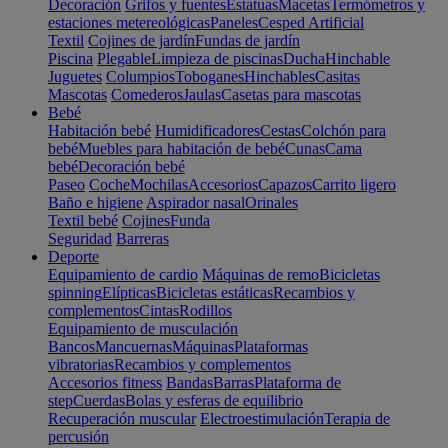
Decoración
Grifos y fuentes
Estatuas
Macetas
Termómetros y
estaciones metereológicas
Paneles
Cesped Artificial
Textil
Cojines de jardín
Fundas de jardín
Piscina
Plegable
Limpieza de piscinas
Ducha
Hinchable
Juguetes
Columpios
Toboganes
Hinchables
Casitas
Mascotas
Comederos
Jaulas
Casetas para mascotas
Bebé
Habitación bebé
Humidificadores
Cestas
Colchón para
bebé
Muebles para habitación de bebé
Cunas
Cama
bebé
Decoración bebé
Paseo
Coche
Mochilas
Accesorios
Capazos
Carrito ligero
Baño e higiene
Aspirador nasal
Orinales
Textil bebé
Cojines
Funda
Seguridad
Barreras
Deporte
Equipamiento de cardio
Máquinas de remo
Bicicletas
spinning
Elípticas
Bicicletas estáticas
Recambios y
complementos
Cintas
Rodillos
Equipamiento de musculación
Bancos
Mancuernas
Máquinas
Plataformas
vibratorias
Recambios y complementos
Accesorios fitness
Bandas
Barras
Plataforma de
step
Cuerdas
Bolas y esferas de equilibrio
Recuperación muscular
Electroestimulación
Terapia de
percusión