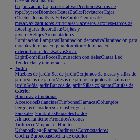
decorativas
Cuadros
Organización
Cajas decorativas
Percheros
Burros de
ropa
Joyeros
Biombos
Cestas
Baúles
Revisteros
Cajas
Objetos decorativos
Velas
Faroles
Centros de
mesa
Navidad
Flores artificiales
Maceteros
Jarrones
Marcos de
fotos
Figuras decorativas
Cajitas y
joyeros
Relojes
Ambientadores
Iluminación
Lámparas
Iluminación decorativa
Iluminación para
muebles
Iluminación para dormitorio
Iluminación
exterior
Guirnaldas
Balizas
Smart
Light
Bombillas
Focos
Iluminación con rieles
Cintas Led
Tendencias y temporadas
Jardín
Muebles de jardín
Set de jardín
Conjuntos de mesas y sillas de
jardín
Sillas de jardín
Mesas de jardín
Conjuntos de sofás de
jardín
Sofás jardín
Bancos de jardín
Sillas colgantes
Estufas de
exterior
Hamacas y tumbonas
Accesorios
Balancines
Tumbonas
Hamacas
Columpios
Pérgolas
Cenadores
Carpas
Pérgolas
Parasoles
Sombrillas
Parasoles
Toldos
Almacenamiento
Armarios
Arcones
Jardinería
Maquinaria
Huertos
Urbanos
Riego
Plantas
Jardineras
Compostadores
Cocina
Barbacoas
Cocina de exterior