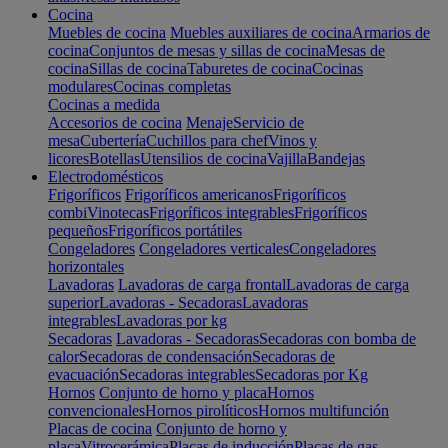
Cocina
Muebles de cocina
Muebles auxiliares de cocina
Armarios de
cocina
Conjuntos de mesas y sillas de cocina
Mesas de
cocina
Sillas de cocina
Taburetes de cocina
Cocinas
modulares
Cocinas completas
Cocinas a medida
Accesorios de cocina
Menaje
Servicio de
mesa
Cubertería
Cuchillos para chef
Vinos y
licores
Botellas
Utensilios de cocina
Vajilla
Bandejas
Electrodomésticos
Frigoríficos
Frigoríficos americanos
Frigoríficos
combi
Vinotecas
Frigoríficos integrables
Frigoríficos
pequeños
Frigoríficos portátiles
Congeladores
Congeladores verticales
Congeladores
horizontales
Lavadoras
Lavadoras de carga frontal
Lavadoras de carga
superior
Lavadoras - Secadoras
Lavadoras
integrables
Lavadoras por kg
Secadoras
Lavadoras - Secadoras
Secadoras con bomba de
calor
Secadoras de condensación
Secadoras de
evacuación
Secadoras integrables
Secadoras por Kg
Hornos
Conjunto de horno y placa
Hornos
convencionales
Hornos pirolíticos
Hornos multifunción
Placas de cocina
Conjunto de horno y
placa
Vitrocerámica
Placas de inducción
Placas de gas