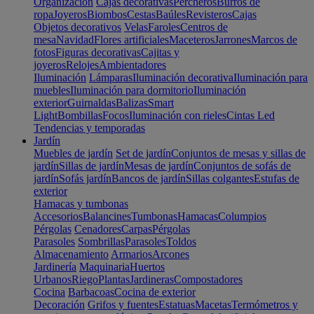
Organización
Cajas decorativas
Percheros
Burros de
ropa
Joyeros
Biombos
Cestas
Baúles
Revisteros
Cajas
Objetos decorativos
Velas
Faroles
Centros de
mesa
Navidad
Flores artificiales
Maceteros
Jarrones
Marcos de
fotos
Figuras decorativas
Cajitas y
joyeros
Relojes
Ambientadores
Iluminación
Lámparas
Iluminación decorativa
Iluminación para
muebles
Iluminación para dormitorio
Iluminación
exterior
Guirnaldas
Balizas
Smart
Light
Bombillas
Focos
Iluminación con rieles
Cintas Led
Tendencias y temporadas
Jardín
Muebles de jardín
Set de jardín
Conjuntos de mesas y sillas de
jardín
Sillas de jardín
Mesas de jardín
Conjuntos de sofás de
jardín
Sofás jardín
Bancos de jardín
Sillas colgantes
Estufas de
exterior
Hamacas y tumbonas
Accesorios
Balancines
Tumbonas
Hamacas
Columpios
Pérgolas
Cenadores
Carpas
Pérgolas
Parasoles
Sombrillas
Parasoles
Toldos
Almacenamiento
Armarios
Arcones
Jardinería
Maquinaria
Huertos
Urbanos
Riego
Plantas
Jardineras
Compostadores
Cocina
Barbacoas
Cocina de exterior
Decoración
Grifos y fuentes
Estatuas
Macetas
Termómetros y