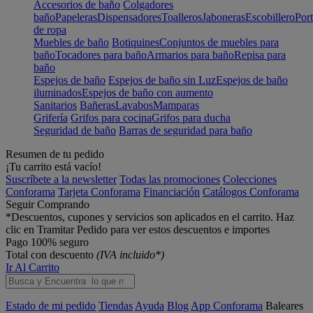
Accesorios de baño
Colgadores
baño
Papeleras
Dispensadores
Toalleros
Jaboneras
Escobillero
Port
de ropa
Muebles de baño
Botiquines
Conjuntos de muebles para
baño
Tocadores para baño
Armarios para baño
Repisa para
baño
Espejos de baño
Espejos de baño sin Luz
Espejos de baño
iluminados
Espejos de baño con aumento
Sanitarios
Bañeras
Lavabos
Mamparas
Grifería
Grifos para cocina
Grifos para ducha
Seguridad de baño
Barras de seguridad para baño
Resumen de tu pedido
¡Tu carrito está vacío!
Suscríbete a la newsletter
Todas las promociones
Colecciones
Conforama
Tarjeta Conforama
Financiación
Catálogos Conforama
Seguir Comprando
*Descuentos, cupones y servicios son aplicados en el carrito. Haz
clic en Tramitar Pedido para ver estos descuentos e importes
Pago 100% seguro
Total con descuento
(IVA incluido*)
Ir Al Carrito
Estado de mi pedido
Tiendas
Ayuda
Blog
App Conforama
Baleares