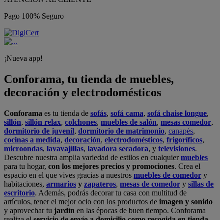
Pago 100% Seguro
¡Nueva app!
Conforama, tu tienda de muebles,
decoración y electrodomésticos
Conforama
es tu tienda de
sofás
,
sofá cama
,
sofá chaise longue
,
sillón
,
sillón relax
,
colchones
,
muebles de salón
,
mesas comedor
,
dormitorio de juvenil
,
dormitorio de matrimonio
,
canapés
,
cocinas a medida
,
decoración
,
electrodomésticos
,
frigoríficos
,
microondas
,
lavavajillas
,
lavadora secadora
, y
televisiones
.
Descubre nuestra amplia variedad de estilos en cualquier
muebles
para tu hogar,
con los mejores precios y promociones
. Crea el
espacio en el que vives gracias a nuestros
muebles de comedor
y
habitaciones,
armarios
y
zapateros
,
mesas de comedor
y
sillas de
escritorio
. Además, podrás decorar tu casa con multitud de
artículos, tener el mejor ocio con los productos de
imagen y sonido
y aprovechar tu
jardín
en las épocas de buen tiempo. Conforama
realiza el
servicio de envío a domicilio como recogida en tienda.