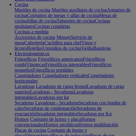
Cocina
Muebles de cocina
Muebles auxiliares de cocina
Armarios de
cocina
Conjuntos de mesas y sillas de cocina
Mesas de
cocina
Sillas de cocina
Taburetes de cocina
Cocinas
modulares
Cocinas completas
Cocinas a medida
Accesorios de cocina
Menaje
Servicio de
mesa
Cubertería
Cuchillos para chef
Vinos y
licores
Botellas
Utensilios de cocina
Vajilla
Bandejas
Electrodomésticos
Frigoríficos
Frigoríficos americanos
Frigoríficos
combi
Vinotecas
Frigoríficos integrables
Frigoríficos
pequeños
Frigoríficos portátiles
Congeladores
Congeladores verticales
Congeladores
horizontales
Lavadoras
Lavadoras de carga frontal
Lavadoras de carga
superior
Lavadoras - Secadoras
Lavadoras
integrables
Lavadoras por kg
Secadoras
Lavadoras - Secadoras
Secadoras con bomba de
calor
Secadoras de condensación
Secadoras de
evacuación
Secadoras integrables
Secadoras por Kg
Hornos
Conjunto de horno y placa
Hornos
convencionales
Hornos pirolíticos
Hornos multifunción
Placas de cocina
Conjunto de horno y
placa
Vitrocerámica
Placas de inducción
Placas de gas