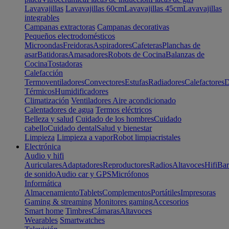
Lavavajillas
Lavavajillas 60cm
Lavavajillas 45cm
Lavavajillas
integrables
Campanas extractoras
Campanas decorativas
Pequeños electrodomésticos
Microondas
Freidoras
Aspiradores
Cafeteras
Planchas de
asar
Batidoras
Amasadores
Robots de Cocina
Balanzas de
Cocina
Tostadoras
Calefacción
Termoventiladores
Convectores
Estufas
Radiadores
Calefactores
D
Térmicos
Humidificadores
Climatización
Ventiladores
Aire acondicionado
Calentadores de agua
Termos eléctricos
Belleza y salud
Cuidado de los hombres
Cuidado
cabello
Cuidado dental
Salud y bienestar
Limpieza
Limpieza a vapor
Robot limpiacristales
Electrónica
Audio y hifi
Auriculares
Adaptadores
Reproductores
Radios
Altavoces
Hifi
Bar
de sonido
Audio car y GPS
Micrófonos
Informática
Almacenamiento
Tablets
Complementos
Portátiles
Impresoras
Gaming & streaming
Monitores gaming
Accesorios
Smart home
Timbres
Cámaras
Altavoces
Wearables
Smartwatches