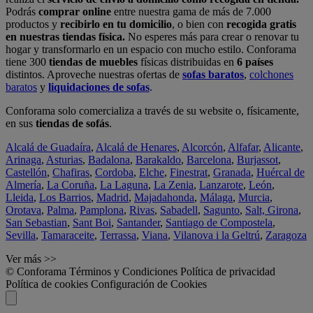
Podrás
comprar online
entre nuestra gama de más de 7.000
productos y
recibirlo en tu domicilio
, o bien con
recogida gratis
en nuestras tiendas física.
No esperes más para crear o renovar tu
hogar y transformarlo en un espacio con mucho estilo. Conforama
tiene 300
tiendas de muebles
físicas distribuidas en
6 países
distintos. Aproveche nuestras ofertas de
sofas baratos
,
colchones
baratos
y
liquidaciones de sofas
.
Conforama solo comercializa a través de su website o, físicamente,
en sus
tiendas de sofás
.
Alcalá de Guadaíra
,
Alcalá de Henares
,
Alcorcón
,
Alfafar
,
Alicante
,
Arinaga
,
Asturias
,
Badalona
,
Barakaldo
,
Barcelona
,
Burjassot
,
Castellón
,
Chafiras
,
Cordoba
,
Elche
,
Finestrat
,
Granada
,
Huércal de
Almería
,
La Coruña
,
La Laguna
,
La Zenia
,
Lanzarote
,
León
,
Lleida
,
Los Barrios
,
Madrid
,
Majadahonda
,
Málaga
,
Murcia
,
Orotava
,
Palma
,
Pamplona
,
Rivas
,
Sabadell
,
Sagunto
,
Salt, Girona
,
San Sebastian
,
Sant Boi
,
Santander
,
Santiago de Compostela
,
Sevilla
,
Tamaraceite
,
Terrassa
,
Viana
,
Vilanova i la Geltrú
,
Zaragoza
Ver más >>
© Conforama
Términos y Condiciones
Política de privacidad
Política de cookies
Configuración de Cookies