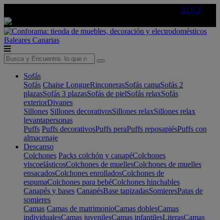
🔵Cambia tu electro con
-10% EXTRA
de descuento ☑️
AQUÍ
Baleares
Canarias
Sofás
Sofás
Chaise Longue
Rinconeras
Sofás cama
Sofás 2
plazas
Sofás 3 plazas
Sofás de piel
Sofás relax
Sofás
exterior
Divanes
Sillones
Sillones decorativos
Sillones relax
Sillones relax
levantapersonas
Puffs
Puffs decorativos
Puffs pera
Puffs reposapiés
Puffs con
almacenaje
Descanso
Colchones
Packs colchón y canapé
Colchones
viscoelásticos
Colchones de muelles
Colchones de muelles
ensacados
Colchones enrollados
Colchones de
espuma
Colchones para bebé
Colchones hinchables
Canapés y bases
Canapés
Base tapizadas
Somieres
Patas de
somieres
Camas
Camas de matrimonio
Camas dobles
Camas
individuales
Camas juveniles
Camas infantiles
Literas
Camas