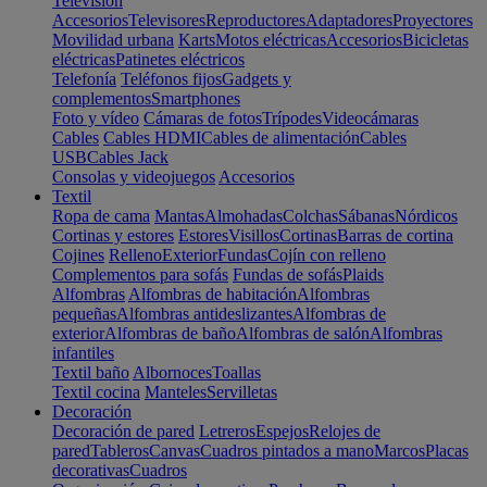
Televisión
Accesorios
Televisores
Reproductores
Adaptadores
Proyectores
Movilidad urbana
Karts
Motos eléctricas
Accesorios
Bicicletas
eléctricas
Patinetes eléctricos
Telefonía
Teléfonos fijos
Gadgets y
complementos
Smartphones
Foto y vídeo
Cámaras de fotos
Trípodes
Videocámaras
Cables
Cables HDMI
Cables de alimentación
Cables
USB
Cables Jack
Consolas y videojuegos
Accesorios
Textil
Ropa de cama
Mantas
Almohadas
Colchas
Sábanas
Nórdicos
Cortinas y estores
Estores
Visillos
Cortinas
Barras de cortina
Cojines
Relleno
Exterior
Fundas
Cojín con relleno
Complementos para sofás
Fundas de sofás
Plaids
Alfombras
Alfombras de habitación
Alfombras
pequeñas
Alfombras antideslizantes
Alfombras de
exterior
Alfombras de baño
Alfombras de salón
Alfombras
infantiles
Textil baño
Albornoces
Toallas
Textil cocina
Manteles
Servilletas
Decoración
Decoración de pared
Letreros
Espejos
Relojes de
pared
Tableros
Canvas
Cuadros pintados a mano
Marcos
Placas
decorativas
Cuadros