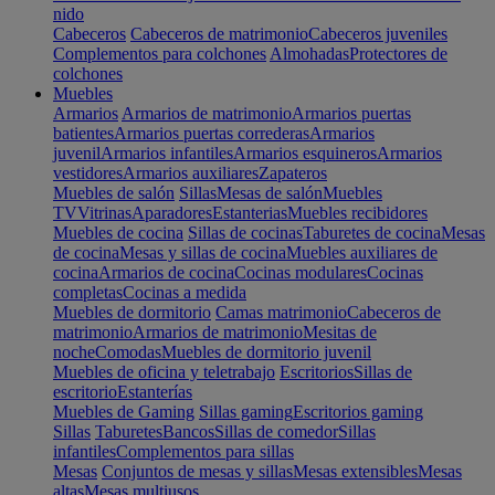
nido
Cabeceros
Cabeceros de matrimonio
Cabeceros juveniles
Complementos para colchones
Almohadas
Protectores de
colchones
Muebles
Armarios
Armarios de matrimonio
Armarios puertas
batientes
Armarios puertas correderas
Armarios
juvenil
Armarios infantiles
Armarios esquineros
Armarios
vestidores
Armarios auxiliares
Zapateros
Muebles de salón
Sillas
Mesas de salón
Muebles
TV
Vitrinas
Aparadores
Estanterias
Muebles recibidores
Muebles de cocina
Sillas de cocinas
Taburetes de cocina
Mesas
de cocina
Mesas y sillas de cocina
Muebles auxiliares de
cocina
Armarios de cocina
Cocinas modulares
Cocinas
completas
Cocinas a medida
Muebles de dormitorio
Camas matrimonio
Cabeceros de
matrimonio
Armarios de matrimonio
Mesitas de
noche
Comodas
Muebles de dormitorio juvenil
Muebles de oficina y teletrabajo
Escritorios
Sillas de
escritorio
Estanterías
Muebles de Gaming
Sillas gaming
Escritorios gaming
Sillas
Taburetes
Bancos
Sillas de comedor
Sillas
infantiles
Complementos para sillas
Mesas
Conjuntos de mesas y sillas
Mesas extensibles
Mesas
altas
Mesas multiusos