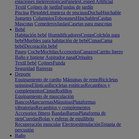
estaciones metereológicas
Paneles
Cesped Artificial
Textil
Cojines de jardín
Fundas de jardín
Piscina
Plegable
Limpieza de piscinas
Ducha
Hinchable
Juguetes
Columpios
Toboganes
Hinchables
Casitas
Mascotas
Comederos
Jaulas
Casetas para mascotas
Bebé
Habitación bebé
Humidificadores
Cestas
Colchón para
bebé
Muebles para habitación de bebé
Cunas
Cama
bebé
Decoración bebé
Paseo
Coche
Mochilas
Accesorios
Capazos
Carrito ligero
Baño e higiene
Aspirador nasal
Orinales
Textil bebé
Cojines
Funda
Seguridad
Barreras
Deporte
Equipamiento de cardio
Máquinas de remo
Bicicletas
spinning
Elípticas
Bicicletas estáticas
Recambios y
complementos
Cintas
Rodillos
Equipamiento de musculación
Bancos
Mancuernas
Máquinas
Plataformas
vibratorias
Recambios y complementos
Accesorios fitness
Bandas
Barras
Plataforma de
step
Cuerdas
Bolas y esferas de equilibrio
Recuperación muscular
Electroestimulación
Terapia de
percusión
Baño