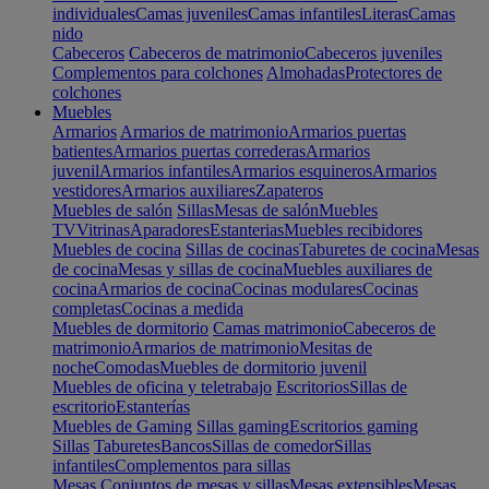
individuales
Camas juveniles
Camas infantiles
Literas
Camas
nido
Cabeceros
Cabeceros de matrimonio
Cabeceros juveniles
Complementos para colchones
Almohadas
Protectores de
colchones
Muebles
Armarios
Armarios de matrimonio
Armarios puertas
batientes
Armarios puertas correderas
Armarios
juvenil
Armarios infantiles
Armarios esquineros
Armarios
vestidores
Armarios auxiliares
Zapateros
Muebles de salón
Sillas
Mesas de salón
Muebles
TV
Vitrinas
Aparadores
Estanterias
Muebles recibidores
Muebles de cocina
Sillas de cocinas
Taburetes de cocina
Mesas
de cocina
Mesas y sillas de cocina
Muebles auxiliares de
cocina
Armarios de cocina
Cocinas modulares
Cocinas
completas
Cocinas a medida
Muebles de dormitorio
Camas matrimonio
Cabeceros de
matrimonio
Armarios de matrimonio
Mesitas de
noche
Comodas
Muebles de dormitorio juvenil
Muebles de oficina y teletrabajo
Escritorios
Sillas de
escritorio
Estanterías
Muebles de Gaming
Sillas gaming
Escritorios gaming
Sillas
Taburetes
Bancos
Sillas de comedor
Sillas
infantiles
Complementos para sillas
Mesas
Conjuntos de mesas y sillas
Mesas extensibles
Mesas