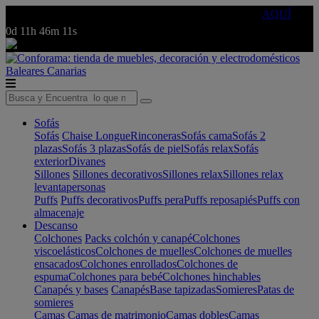
🔵Cambia tu electro con
-10% EXTRA
de descuento ☑️
AQUÍ
0d
11h
46m
11s
Baleares
Canarias
Sofás
Sofás
Chaise Longue
Rinconeras
Sofás cama
Sofás 2
plazas
Sofás 3 plazas
Sofás de piel
Sofás relax
Sofás
exterior
Divanes
Sillones
Sillones decorativos
Sillones relax
Sillones relax
levantapersonas
Puffs
Puffs decorativos
Puffs pera
Puffs reposapiés
Puffs con
almacenaje
Descanso
Colchones
Packs colchón y canapé
Colchones
viscoelásticos
Colchones de muelles
Colchones de muelles
ensacados
Colchones enrollados
Colchones de
espuma
Colchones para bebé
Colchones hinchables
Canapés y bases
Canapés
Base tapizadas
Somieres
Patas de
somieres
Camas
Camas de matrimonio
Camas dobles
Camas