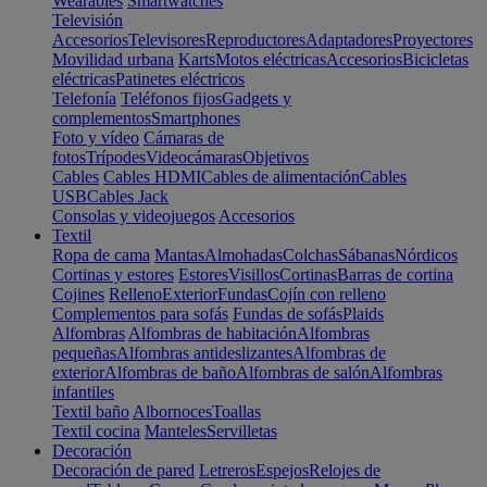
Wearables
Smartwatches
Televisión
Accesorios
Televisores
Reproductores
Adaptadores
Proyectores
Movilidad urbana
Karts
Motos eléctricas
Accesorios
Bicicletas
eléctricas
Patinetes eléctricos
Telefonía
Teléfonos fijos
Gadgets y
complementos
Smartphones
Foto y vídeo
Cámaras de
fotos
Trípodes
Videocámaras
Objetivos
Cables
Cables HDMI
Cables de alimentación
Cables
USB
Cables Jack
Consolas y videojuegos
Accesorios
Textil
Ropa de cama
Mantas
Almohadas
Colchas
Sábanas
Nórdicos
Cortinas y estores
Estores
Visillos
Cortinas
Barras de cortina
Cojines
Relleno
Exterior
Fundas
Cojín con relleno
Complementos para sofás
Fundas de sofás
Plaids
Alfombras
Alfombras de habitación
Alfombras
pequeñas
Alfombras antideslizantes
Alfombras de
exterior
Alfombras de baño
Alfombras de salón
Alfombras
infantiles
Textil baño
Albornoces
Toallas
Textil cocina
Manteles
Servilletas
Decoración
Decoración de pared
Letreros
Espejos
Relojes de