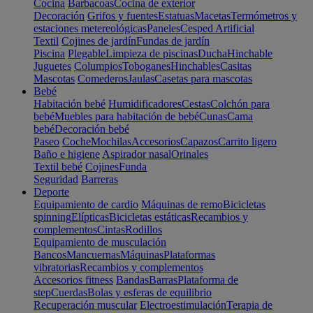
Cocina
Barbacoas
Cocina de exterior
Decoración
Grifos y fuentes
Estatuas
Macetas
Termómetros y
estaciones metereológicas
Paneles
Cesped Artificial
Textil
Cojines de jardín
Fundas de jardín
Piscina
Plegable
Limpieza de piscinas
Ducha
Hinchable
Juguetes
Columpios
Toboganes
Hinchables
Casitas
Mascotas
Comederos
Jaulas
Casetas para mascotas
Bebé
Habitación bebé
Humidificadores
Cestas
Colchón para
bebé
Muebles para habitación de bebé
Cunas
Cama
bebé
Decoración bebé
Paseo
Coche
Mochilas
Accesorios
Capazos
Carrito ligero
Baño e higiene
Aspirador nasal
Orinales
Textil bebé
Cojines
Funda
Seguridad
Barreras
Deporte
Equipamiento de cardio
Máquinas de remo
Bicicletas
spinning
Elípticas
Bicicletas estáticas
Recambios y
complementos
Cintas
Rodillos
Equipamiento de musculación
Bancos
Mancuernas
Máquinas
Plataformas
vibratorias
Recambios y complementos
Accesorios fitness
Bandas
Barras
Plataforma de
step
Cuerdas
Bolas y esferas de equilibrio
Recuperación muscular
Electroestimulación
Terapia de