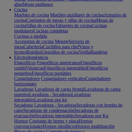
altas
Mesas multiusos
Cocina
Muebles de cocina
Muebles auxiliares de cocina
Armarios de
cocina
Conjuntos de mesas y sillas de cocina
Mesas de
cocina
Sillas de cocina
Taburetes de cocina
Cocinas
modulares
Cocinas completas
Cocinas a medida
Accesorios de cocina
Menaje
Servicio de
mesa
Cubertería
Cuchillos para chef
Vinos y
licores
Botellas
Utensilios de cocina
Vajilla
Bandejas
Electrodomésticos
Frigoríficos
Frigoríficos americanos
Frigoríficos
combi
Vinotecas
Frigoríficos integrables
Frigoríficos
pequeños
Frigoríficos portátiles
Congeladores
Congeladores verticales
Congeladores
horizontales
Lavadoras
Lavadoras de carga frontal
Lavadoras de carga
superior
Lavadoras - Secadoras
Lavadoras
integrables
Lavadoras por kg
Secadoras
Lavadoras - Secadoras
Secadoras con bomba de
calor
Secadoras de condensación
Secadoras de
evacuación
Secadoras integrables
Secadoras por Kg
Hornos
Conjunto de horno y placa
Hornos
convencionales
Hornos pirolíticos
Hornos multifunción
Placas de cocina
Conjunto de horno y