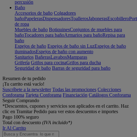
percusión
Baño
Accesorios de baño
Colgadores
baño
Papeleras
Dispensadores
Toalleros
Jaboneras
Escobillero
Port
de ropa
Muebles de baño
Botiquines
Conjuntos de muebles para
baño
Tocadores para baño
Armarios para baño
Repisa para
baño
Espejos de baño
Espejos de baño sin Luz
Espejos de baño
iluminados
Espejos de baño con aumento
Sanitarios
Bañeras
Lavabos
Mamparas
Grifería
Grifos para cocina
Grifos para ducha
Seguridad de baño
Barras de seguridad para baño
Resumen de tu pedido
¡Tu carrito está vacío!
Suscríbete a la newsletter
Todas las promociones
Colecciones
Conforama
Tarjeta Conforama
Financiación
Catálogos Conforama
Seguir Comprando
*Descuentos, cupones y servicios son aplicados en el carrito. Haz
clic en Tramitar Pedido para ver estos descuentos e importes
Pago 100% seguro
Total con descuento
(IVA incluido*)
Ir Al Carrito