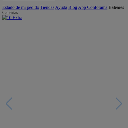
Estado de mi pedido
Tiendas
Ayuda
Blog
App Conforama
Baleares
Canarias