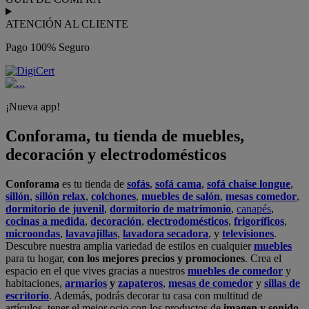
ATENCIÓN AL CLIENTE
Pago 100% Seguro
¡Nueva app!
Conforama, tu tienda de muebles,
decoración y electrodomésticos
Conforama
es tu tienda de
sofás
,
sofá cama
,
sofá chaise longue
,
sillón
,
sillón relax
,
colchones
,
muebles de salón
,
mesas comedor
,
dormitorio de juvenil
,
dormitorio de matrimonio
,
canapés
,
cocinas a medida
,
decoración
,
electrodomésticos
,
frigoríficos
,
microondas
,
lavavajillas
,
lavadora secadora
, y
televisiones
.
Descubre nuestra amplia variedad de estilos en cualquier
muebles
para tu hogar,
con los mejores precios y promociones
. Crea el
espacio en el que vives gracias a nuestros
muebles de comedor
y
habitaciones,
armarios
y
zapateros
,
mesas de comedor
y
sillas de
escritorio
. Además, podrás decorar tu casa con multitud de
artículos, tener el mejor ocio con los productos de
imagen y sonido