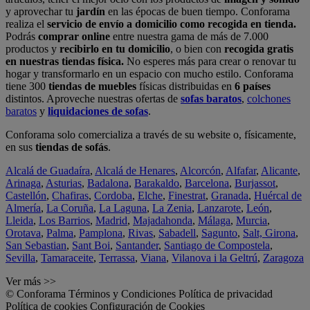
y aprovechar tu
jardín
en las épocas de buen tiempo. Conforama
realiza el
servicio de envío a domicilio como recogida en tienda.
Podrás
comprar online
entre nuestra gama de más de 7.000
productos y
recibirlo en tu domicilio
, o bien con
recogida gratis
en nuestras tiendas física.
No esperes más para crear o renovar tu
hogar y transformarlo en un espacio con mucho estilo. Conforama
tiene 300
tiendas de muebles
físicas distribuidas en
6 países
distintos. Aproveche nuestras ofertas de
sofas baratos
,
colchones
baratos
y
liquidaciones de sofas
.
Conforama solo comercializa a través de su website o, físicamente,
en sus
tiendas de sofás
.
Alcalá de Guadaíra
,
Alcalá de Henares
,
Alcorcón
,
Alfafar
,
Alicante
,
Arinaga
,
Asturias
,
Badalona
,
Barakaldo
,
Barcelona
,
Burjassot
,
Castellón
,
Chafiras
,
Cordoba
,
Elche
,
Finestrat
,
Granada
,
Huércal de
Almería
,
La Coruña
,
La Laguna
,
La Zenia
,
Lanzarote
,
León
,
Lleida
,
Los Barrios
,
Madrid
,
Majadahonda
,
Málaga
,
Murcia
,
Orotava
,
Palma
,
Pamplona
,
Rivas
,
Sabadell
,
Sagunto
,
Salt, Girona
,
San Sebastian
,
Sant Boi
,
Santander
,
Santiago de Compostela
,
Sevilla
,
Tamaraceite
,
Terrassa
,
Viana
,
Vilanova i la Geltrú
,
Zaragoza
Ver más >>
© Conforama
Términos y Condiciones
Política de privacidad
Política de cookies
Configuración de Cookies