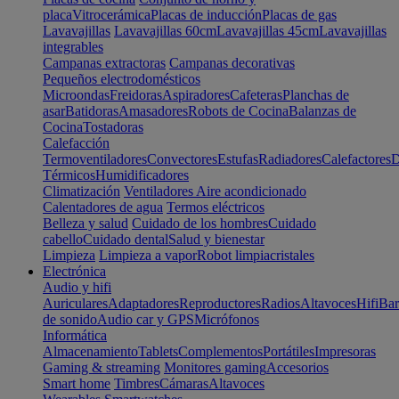
placa
Vitrocerámica
Placas de inducción
Placas de gas
Lavavajillas
Lavavajillas 60cm
Lavavajillas 45cm
Lavavajillas
integrables
Campanas extractoras
Campanas decorativas
Pequeños electrodomésticos
Microondas
Freidoras
Aspiradores
Cafeteras
Planchas de
asar
Batidoras
Amasadores
Robots de Cocina
Balanzas de
Cocina
Tostadoras
Calefacción
Termoventiladores
Convectores
Estufas
Radiadores
Calefactores
D
Térmicos
Humidificadores
Climatización
Ventiladores
Aire acondicionado
Calentadores de agua
Termos eléctricos
Belleza y salud
Cuidado de los hombres
Cuidado
cabello
Cuidado dental
Salud y bienestar
Limpieza
Limpieza a vapor
Robot limpiacristales
Electrónica
Audio y hifi
Auriculares
Adaptadores
Reproductores
Radios
Altavoces
Hifi
Bar
de sonido
Audio car y GPS
Micrófonos
Informática
Almacenamiento
Tablets
Complementos
Portátiles
Impresoras
Gaming & streaming
Monitores gaming
Accesorios
Smart home
Timbres
Cámaras
Altavoces