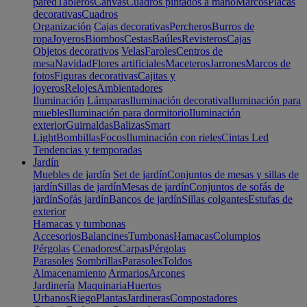
pared
Tableros
Canvas
Cuadros pintados a mano
Marcos
Placas
decorativas
Cuadros
Organización
Cajas decorativas
Percheros
Burros de
ropa
Joyeros
Biombos
Cestas
Baúles
Revisteros
Cajas
Objetos decorativos
Velas
Faroles
Centros de
mesa
Navidad
Flores artificiales
Maceteros
Jarrones
Marcos de
fotos
Figuras decorativas
Cajitas y
joyeros
Relojes
Ambientadores
Iluminación
Lámparas
Iluminación decorativa
Iluminación para
muebles
Iluminación para dormitorio
Iluminación
exterior
Guirnaldas
Balizas
Smart
Light
Bombillas
Focos
Iluminación con rieles
Cintas Led
Tendencias y temporadas
Jardín
Muebles de jardín
Set de jardín
Conjuntos de mesas y sillas de
jardín
Sillas de jardín
Mesas de jardín
Conjuntos de sofás de
jardín
Sofás jardín
Bancos de jardín
Sillas colgantes
Estufas de
exterior
Hamacas y tumbonas
Accesorios
Balancines
Tumbonas
Hamacas
Columpios
Pérgolas
Cenadores
Carpas
Pérgolas
Parasoles
Sombrillas
Parasoles
Toldos
Almacenamiento
Armarios
Arcones
Jardinería
Maquinaria
Huertos
Urbanos
Riego
Plantas
Jardineras
Compostadores