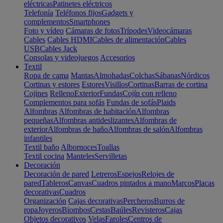
eléctricas
Patinetes eléctricos
Telefonía
Teléfonos fijos
Gadgets y
complementos
Smartphones
Foto y vídeo
Cámaras de fotos
Trípodes
Videocámaras
Cables
Cables HDMI
Cables de alimentación
Cables
USB
Cables Jack
Consolas y videojuegos
Accesorios
Textil
Ropa de cama
Mantas
Almohadas
Colchas
Sábanas
Nórdicos
Cortinas y estores
Estores
Visillos
Cortinas
Barras de cortina
Cojines
Relleno
Exterior
Fundas
Cojín con relleno
Complementos para sofás
Fundas de sofás
Plaids
Alfombras
Alfombras de habitación
Alfombras
pequeñas
Alfombras antideslizantes
Alfombras de
exterior
Alfombras de baño
Alfombras de salón
Alfombras
infantiles
Textil baño
Albornoces
Toallas
Textil cocina
Manteles
Servilletas
Decoración
Decoración de pared
Letreros
Espejos
Relojes de
pared
Tableros
Canvas
Cuadros pintados a mano
Marcos
Placas
decorativas
Cuadros
Organización
Cajas decorativas
Percheros
Burros de
ropa
Joyeros
Biombos
Cestas
Baúles
Revisteros
Cajas
Objetos decorativos
Velas
Faroles
Centros de