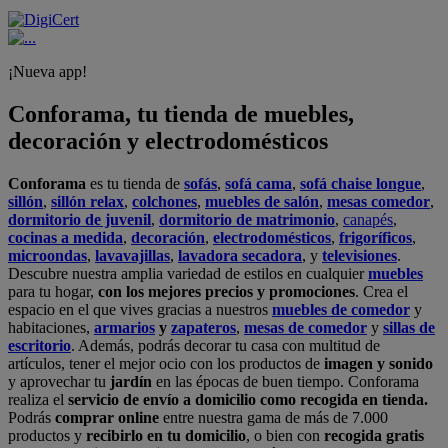
¡Nueva app!
Conforama, tu tienda de muebles,
decoración y electrodomésticos
Conforama
es tu tienda de
sofás
,
sofá cama
,
sofá chaise longue
,
sillón
,
sillón relax
,
colchones
,
muebles de salón
,
mesas comedor
,
dormitorio de juvenil
,
dormitorio de matrimonio
,
canapés
,
cocinas a medida
,
decoración
,
electrodomésticos
,
frigoríficos
,
microondas
,
lavavajillas
,
lavadora secadora
, y
televisiones
.
Descubre nuestra amplia variedad de estilos en cualquier
muebles
para tu hogar,
con los mejores precios y promociones
. Crea el
espacio en el que vives gracias a nuestros
muebles de comedor
y
habitaciones,
armarios
y
zapateros
,
mesas de comedor
y
sillas de
escritorio
. Además, podrás decorar tu casa con multitud de
artículos, tener el mejor ocio con los productos de
imagen y sonido
y aprovechar tu
jardín
en las épocas de buen tiempo. Conforama
realiza el
servicio de envío a domicilio como recogida en tienda.
Podrás
comprar online
entre nuestra gama de más de 7.000
productos y
recibirlo en tu domicilio
, o bien con
recogida gratis