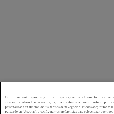
Utilizamos cookies propias y de terceros para garantizar el correcto funcionami
sitio web, analizar la navegación, mejorar nuestros servicios y mostrarte public
personalizada en función de tus hábitos de navegación. Puedes aceptar todas la
pulsando en “Aceptar”, o configurar tus preferencias para seleccionar qué tipos