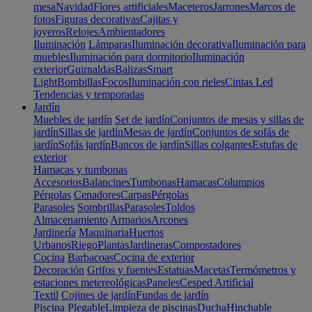
mesa
Navidad
Flores artificiales
Maceteros
Jarrones
Marcos de
fotos
Figuras decorativas
Cajitas y
joyeros
Relojes
Ambientadores
Iluminación
Lámparas
Iluminación decorativa
Iluminación para
muebles
Iluminación para dormitorio
Iluminación
exterior
Guirnaldas
Balizas
Smart
Light
Bombillas
Focos
Iluminación con rieles
Cintas Led
Tendencias y temporadas
Jardín
Muebles de jardín
Set de jardín
Conjuntos de mesas y sillas de
jardín
Sillas de jardín
Mesas de jardín
Conjuntos de sofás de
jardín
Sofás jardín
Bancos de jardín
Sillas colgantes
Estufas de
exterior
Hamacas y tumbonas
Accesorios
Balancines
Tumbonas
Hamacas
Columpios
Pérgolas
Cenadores
Carpas
Pérgolas
Parasoles
Sombrillas
Parasoles
Toldos
Almacenamiento
Armarios
Arcones
Jardinería
Maquinaria
Huertos
Urbanos
Riego
Plantas
Jardineras
Compostadores
Cocina
Barbacoas
Cocina de exterior
Decoración
Grifos y fuentes
Estatuas
Macetas
Termómetros y
estaciones metereológicas
Paneles
Cesped Artificial
Textil
Cojines de jardín
Fundas de jardín
Piscina
Plegable
Limpieza de piscinas
Ducha
Hinchable