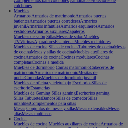
Complementos para colchones
Almohadas
Protectores de
colchones
Muebles
Armarios
Armarios de matrimonio
Armarios puertas
batientes
Armarios puertas correderas
Armarios
juvenil
Armarios infantiles
Armarios esquineros
Armarios
vestidores
Armarios auxiliares
Zapateros
Muebles de salón
Sillas
Mesas de salón
Muebles
TV
Vitrinas
Aparadores
Estanterias
Muebles recibidores
Muebles de cocina
Sillas de cocinas
Taburetes de cocina
Mesas
de cocina
Mesas y sillas de cocina
Muebles auxiliares de
cocina
Armarios de cocina
Cocinas modulares
Cocinas
completas
Cocinas a medida
Muebles de dormitorio
Camas matrimonio
Cabeceros de
matrimonio
Armarios de matrimonio
Mesitas de
noche
Comodas
Muebles de dormitorio juvenil
Muebles de oficina y teletrabajo
Escritorios
Sillas de
escritorio
Estanterías
Muebles de Gaming
Sillas gaming
Escritorios gaming
Sillas
Taburetes
Bancos
Sillas de comedor
Sillas
infantiles
Complementos para sillas
Mesas
Conjuntos de mesas y sillas
Mesas extensibles
Mesas
altas
Mesas multiusos
Cocina
Muebles de cocina
Muebles auxiliares de cocina
Armarios de