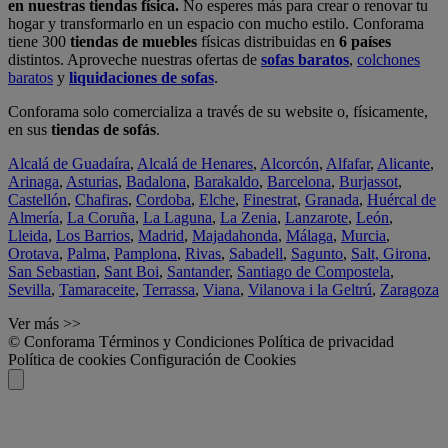
en nuestras tiendas física.
No esperes más para crear o renovar tu
hogar y transformarlo en un espacio con mucho estilo. Conforama
tiene 300
tiendas de muebles
físicas distribuidas en
6 países
distintos. Aproveche nuestras ofertas de
sofas baratos
,
colchones
baratos
y
liquidaciones de sofas
.
Conforama solo comercializa a través de su website o, físicamente,
en sus
tiendas de sofás
.
Alcalá de Guadaíra
,
Alcalá de Henares
,
Alcorcón
,
Alfafar
,
Alicante
,
Arinaga
,
Asturias
,
Badalona
,
Barakaldo
,
Barcelona
,
Burjassot
,
Castellón
,
Chafiras
,
Cordoba
,
Elche
,
Finestrat
,
Granada
,
Huércal de
Almería
,
La Coruña
,
La Laguna
,
La Zenia
,
Lanzarote
,
León
,
Lleida
,
Los Barrios
,
Madrid
,
Majadahonda
,
Málaga
,
Murcia
,
Orotava
,
Palma
,
Pamplona
,
Rivas
,
Sabadell
,
Sagunto
,
Salt, Girona
,
San Sebastian
,
Sant Boi
,
Santander
,
Santiago de Compostela
,
Sevilla
,
Tamaraceite
,
Terrassa
,
Viana
,
Vilanova i la Geltrú
,
Zaragoza
Ver más >>
© Conforama
Términos y Condiciones
Política de privacidad
Política de cookies
Configuración de Cookies