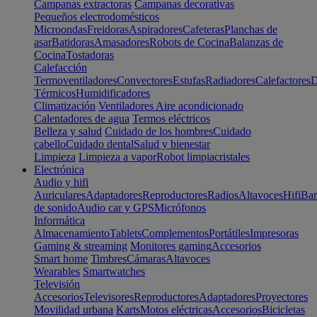
Campanas extractoras
Campanas decorativas
Pequeños electrodomésticos
Microondas
Freidoras
Aspiradores
Cafeteras
Planchas de
asar
Batidoras
Amasadores
Robots de Cocina
Balanzas de
Cocina
Tostadoras
Calefacción
Termoventiladores
Convectores
Estufas
Radiadores
Calefactores
D
Térmicos
Humidificadores
Climatización
Ventiladores
Aire acondicionado
Calentadores de agua
Termos eléctricos
Belleza y salud
Cuidado de los hombres
Cuidado
cabello
Cuidado dental
Salud y bienestar
Limpieza
Limpieza a vapor
Robot limpiacristales
Electrónica
Audio y hifi
Auriculares
Adaptadores
Reproductores
Radios
Altavoces
Hifi
Bar
de sonido
Audio car y GPS
Micrófonos
Informática
Almacenamiento
Tablets
Complementos
Portátiles
Impresoras
Gaming & streaming
Monitores gaming
Accesorios
Smart home
Timbres
Cámaras
Altavoces
Wearables
Smartwatches
Televisión
Accesorios
Televisores
Reproductores
Adaptadores
Proyectores
Movilidad urbana
Karts
Motos eléctricas
Accesorios
Bicicletas