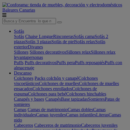
Baleares
Canarias
Sofás
Sofás
Chaise Longue
Rinconeras
Sofás cama
Sofás 2
plazas
Sofás 3 plazas
Sofás de piel
Sofás relax
Sofás
exterior
Divanes
Sillones
Sillones decorativos
Sillones relax
Sillones relax
levantapersonas
Puffs
Puffs decorativos
Puffs pera
Puffs reposapiés
Puffs con
almacenaje
Descanso
Colchones
Packs colchón y canapé
Colchones
viscoelásticos
Colchones de muelles
Colchones de muelles
ensacados
Colchones enrollados
Colchones de
espuma
Colchones para bebé
Colchones hinchables
Canapés y bases
Canapés
Base tapizadas
Somieres
Patas de
somieres
Camas
Camas de matrimonio
Camas dobles
Camas
individuales
Camas juveniles
Camas infantiles
Literas
Camas
nido
Cabeceros
Cabeceros de matrimonio
Cabeceros juveniles