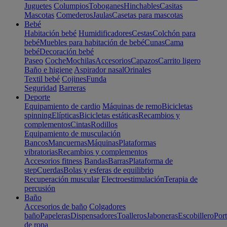
Juguetes
Columpios
Toboganes
Hinchables
Casitas
Mascotas
Comederos
Jaulas
Casetas para mascotas
Bebé
Habitación bebé
Humidificadores
Cestas
Colchón para
bebé
Muebles para habitación de bebé
Cunas
Cama
bebé
Decoración bebé
Paseo
Coche
Mochilas
Accesorios
Capazos
Carrito ligero
Baño e higiene
Aspirador nasal
Orinales
Textil bebé
Cojines
Funda
Seguridad
Barreras
Deporte
Equipamiento de cardio
Máquinas de remo
Bicicletas
spinning
Elípticas
Bicicletas estáticas
Recambios y
complementos
Cintas
Rodillos
Equipamiento de musculación
Bancos
Mancuernas
Máquinas
Plataformas
vibratorias
Recambios y complementos
Accesorios fitness
Bandas
Barras
Plataforma de
step
Cuerdas
Bolas y esferas de equilibrio
Recuperación muscular
Electroestimulación
Terapia de
percusión
Baño
Accesorios de baño
Colgadores
baño
Papeleras
Dispensadores
Toalleros
Jaboneras
Escobillero
Port
de ropa