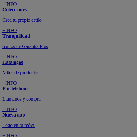
+INFO
Colecciones
Crea tu propio estilo
+INFO
Tranquilidad
6 años de Garantía Plus
+INFO
Catálogos
Miles de productos
+INFO
Por teléfono
Llámanos y compra
+INFO
Nueva app
Todo en tu móvil
+INFO