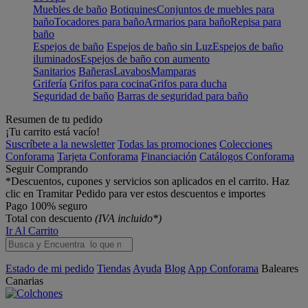
Muebles de baño
Botiquines
Conjuntos de muebles para
baño
Tocadores para baño
Armarios para baño
Repisa para
baño
Espejos de baño
Espejos de baño sin Luz
Espejos de baño
iluminados
Espejos de baño con aumento
Sanitarios
Bañeras
Lavabos
Mamparas
Grifería
Grifos para cocina
Grifos para ducha
Seguridad de baño
Barras de seguridad para baño
Resumen de tu pedido
¡Tu carrito está vacío!
Suscríbete a la newsletter
Todas las promociones
Colecciones
Conforama
Tarjeta Conforama
Financiación
Catálogos Conforama
Seguir Comprando
*Descuentos, cupones y servicios son aplicados en el carrito. Haz
clic en Tramitar Pedido para ver estos descuentos e importes
Pago 100% seguro
Total con descuento
(IVA incluido*)
Ir Al Carrito
Estado de mi pedido
Tiendas
Ayuda
Blog
App Conforama
Baleares
Canarias