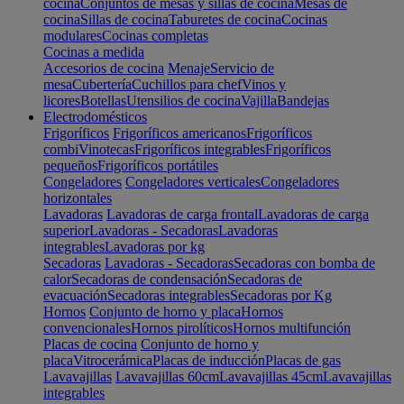
cocina
Conjuntos de mesas y sillas de cocina
Mesas de
cocina
Sillas de cocina
Taburetes de cocina
Cocinas
modulares
Cocinas completas
Cocinas a medida
Accesorios de cocina
Menaje
Servicio de
mesa
Cubertería
Cuchillos para chef
Vinos y
licores
Botellas
Utensilios de cocina
Vajilla
Bandejas
Electrodomésticos
Frigoríficos
Frigoríficos americanos
Frigoríficos
combi
Vinotecas
Frigoríficos integrables
Frigoríficos
pequeños
Frigoríficos portátiles
Congeladores
Congeladores verticales
Congeladores
horizontales
Lavadoras
Lavadoras de carga frontal
Lavadoras de carga
superior
Lavadoras - Secadoras
Lavadoras
integrables
Lavadoras por kg
Secadoras
Lavadoras - Secadoras
Secadoras con bomba de
calor
Secadoras de condensación
Secadoras de
evacuación
Secadoras integrables
Secadoras por Kg
Hornos
Conjunto de horno y placa
Hornos
convencionales
Hornos pirolíticos
Hornos multifunción
Placas de cocina
Conjunto de horno y
placa
Vitrocerámica
Placas de inducción
Placas de gas
Lavavajillas
Lavavajillas 60cm
Lavavajillas 45cm
Lavavajillas
integrables