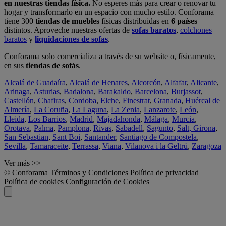
en nuestras tiendas física.
No esperes más para crear o renovar tu
hogar y transformarlo en un espacio con mucho estilo. Conforama
tiene 300
tiendas de muebles
físicas distribuidas en
6 países
distintos. Aproveche nuestras ofertas de
sofas baratos
,
colchones
baratos
y
liquidaciones de sofas
.
Conforama solo comercializa a través de su website o, físicamente,
en sus
tiendas de sofás
.
Alcalá de Guadaíra
,
Alcalá de Henares
,
Alcorcón
,
Alfafar
,
Alicante
,
Arinaga
,
Asturias
,
Badalona
,
Barakaldo
,
Barcelona
,
Burjassot
,
Castellón
,
Chafiras
,
Cordoba
,
Elche
,
Finestrat
,
Granada
,
Huércal de
Almería
,
La Coruña
,
La Laguna
,
La Zenia
,
Lanzarote
,
León
,
Lleida
,
Los Barrios
,
Madrid
,
Majadahonda
,
Málaga
,
Murcia
,
Orotava
,
Palma
,
Pamplona
,
Rivas
,
Sabadell
,
Sagunto
,
Salt, Girona
,
San Sebastian
,
Sant Boi
,
Santander
,
Santiago de Compostela
,
Sevilla
,
Tamaraceite
,
Terrassa
,
Viana
,
Vilanova i la Geltrú
,
Zaragoza
Ver más >>
© Conforama
Términos y Condiciones
Política de privacidad
Política de cookies
Configuración de Cookies