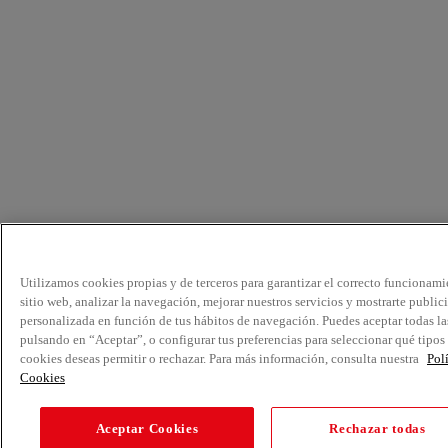
Utilizamos cookies propias y de terceros para garantizar el correcto funcionami
sitio web, analizar la navegación, mejorar nuestros servicios y mostrarte public
personalizada en función de tus hábitos de navegación. Puedes aceptar todas la
pulsando en “Aceptar”, o configurar tus preferencias para seleccionar qué tipos
cookies deseas permitir o rechazar. Para más información, consulta nuestra
Pol
Cookies
Aceptar Cookies
Rechazar todas