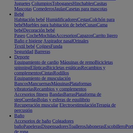
Juguetes
Columpios
Toboganes
Hinchables
Casitas
Mascotas
Comederos
Jaulas
Casetas para mascotas
Bebé
Habitación bebé
Humidificadores
Cestas
Colchón para
bebé
Muebles para habitación de bebé
Cunas
Cama
bebé
Decoración bebé
Paseo
Coche
Mochilas
Accesorios
Capazos
Carrito ligero
Baño e higiene
Aspirador nasal
Orinales
Textil bebé
Cojines
Funda
Seguridad
Barreras
Deporte
Equipamiento de cardio
Máquinas de remo
Bicicletas
spinning
Elípticas
Bicicletas estáticas
Recambios y
complementos
Cintas
Rodillos
Equipamiento de musculación
Bancos
Mancuernas
Máquinas
Plataformas
vibratorias
Recambios y complementos
Accesorios fitness
Bandas
Barras
Plataforma de
step
Cuerdas
Bolas y esferas de equilibrio
Recuperación muscular
Electroestimulación
Terapia de
percusión
Baño
Accesorios de baño
Colgadores
baño
Papeleras
Dispensadores
Toalleros
Jaboneras
Escobillero
Port
de ropa