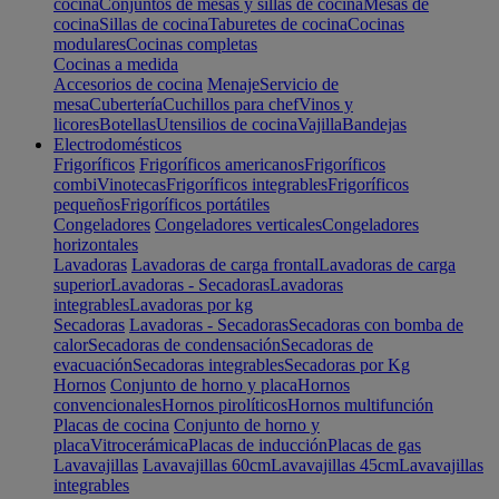
cocina
Conjuntos de mesas y sillas de cocina
Mesas de
cocina
Sillas de cocina
Taburetes de cocina
Cocinas
modulares
Cocinas completas
Cocinas a medida
Accesorios de cocina
Menaje
Servicio de
mesa
Cubertería
Cuchillos para chef
Vinos y
licores
Botellas
Utensilios de cocina
Vajilla
Bandejas
Electrodomésticos
Frigoríficos
Frigoríficos americanos
Frigoríficos
combi
Vinotecas
Frigoríficos integrables
Frigoríficos
pequeños
Frigoríficos portátiles
Congeladores
Congeladores verticales
Congeladores
horizontales
Lavadoras
Lavadoras de carga frontal
Lavadoras de carga
superior
Lavadoras - Secadoras
Lavadoras
integrables
Lavadoras por kg
Secadoras
Lavadoras - Secadoras
Secadoras con bomba de
calor
Secadoras de condensación
Secadoras de
evacuación
Secadoras integrables
Secadoras por Kg
Hornos
Conjunto de horno y placa
Hornos
convencionales
Hornos pirolíticos
Hornos multifunción
Placas de cocina
Conjunto de horno y
placa
Vitrocerámica
Placas de inducción
Placas de gas
Lavavajillas
Lavavajillas 60cm
Lavavajillas 45cm
Lavavajillas
integrables