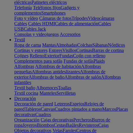
eléctricas
Patinetes eléctricos
Telefonía
Teléfonos fijos
Gadgets y
complementos
Smartphones
Foto y vídeo
Cámaras de fotos
Trípodes
Videocámaras
Cables
Cables HDMI
Cables de alimentación
Cables
USB
Cables Jack
Consolas y videojuegos
Accesorios
Textil
Ropa de cama
Mantas
Almohadas
Colchas
Sábanas
Nórdicos
Cortinas y estores
Estores
Visillos
Cortinas
Barras de cortina
Cojines
Relleno
Exterior
Fundas
Cojín con relleno
Complementos para sofás
Fundas de sofás
Plaids
Alfombras
Alfombras de habitación
Alfombras
pequeñas
Alfombras antideslizantes
Alfombras de
exterior
Alfombras de baño
Alfombras de salón
Alfombras
infantiles
Textil baño
Albornoces
Toallas
Textil cocina
Manteles
Servilletas
Decoración
Decoración de pared
Letreros
Espejos
Relojes de
pared
Tableros
Canvas
Cuadros pintados a mano
Marcos
Placas
decorativas
Cuadros
Organización
Cajas decorativas
Percheros
Burros de
ropa
Joyeros
Biombos
Cestas
Baúles
Revisteros
Cajas
Objetos decorativos
Velas
Faroles
Centros de