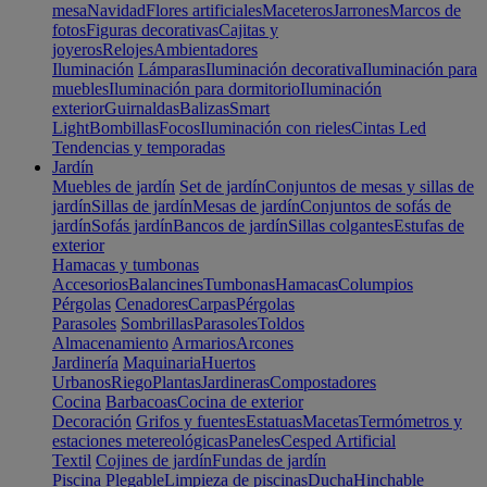
mesa
Navidad
Flores artificiales
Maceteros
Jarrones
Marcos de
fotos
Figuras decorativas
Cajitas y
joyeros
Relojes
Ambientadores
Iluminación
Lámparas
Iluminación decorativa
Iluminación para
muebles
Iluminación para dormitorio
Iluminación
exterior
Guirnaldas
Balizas
Smart
Light
Bombillas
Focos
Iluminación con rieles
Cintas Led
Tendencias y temporadas
Jardín
Muebles de jardín
Set de jardín
Conjuntos de mesas y sillas de
jardín
Sillas de jardín
Mesas de jardín
Conjuntos de sofás de
jardín
Sofás jardín
Bancos de jardín
Sillas colgantes
Estufas de
exterior
Hamacas y tumbonas
Accesorios
Balancines
Tumbonas
Hamacas
Columpios
Pérgolas
Cenadores
Carpas
Pérgolas
Parasoles
Sombrillas
Parasoles
Toldos
Almacenamiento
Armarios
Arcones
Jardinería
Maquinaria
Huertos
Urbanos
Riego
Plantas
Jardineras
Compostadores
Cocina
Barbacoas
Cocina de exterior
Decoración
Grifos y fuentes
Estatuas
Macetas
Termómetros y
estaciones metereológicas
Paneles
Cesped Artificial
Textil
Cojines de jardín
Fundas de jardín
Piscina
Plegable
Limpieza de piscinas
Ducha
Hinchable