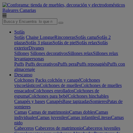
Baleares
Canarias
Sofás
Sofás
Chaise Longue
Rinconeras
Sofás cama
Sofás 2
plazas
Sofás 3 plazas
Sofás de piel
Sofás relax
Sofás
exterior
Divanes
Sillones
Sillones decorativos
Sillones relax
Sillones relax
levantapersonas
Puffs
Puffs decorativos
Puffs pera
Puffs reposapiés
Puffs con
almacenaje
Descanso
Colchones
Packs colchón y canapé
Colchones
viscoelásticos
Colchones de muelles
Colchones de muelles
ensacados
Colchones enrollados
Colchones de
espuma
Colchones para bebé
Colchones hinchables
Canapés y bases
Canapés
Base tapizadas
Somieres
Patas de
somieres
Camas
Camas de matrimonio
Camas dobles
Camas
individuales
Camas juveniles
Camas infantiles
Literas
Camas
nido
Cabeceros
Cabeceros de matrimonio
Cabeceros juveniles