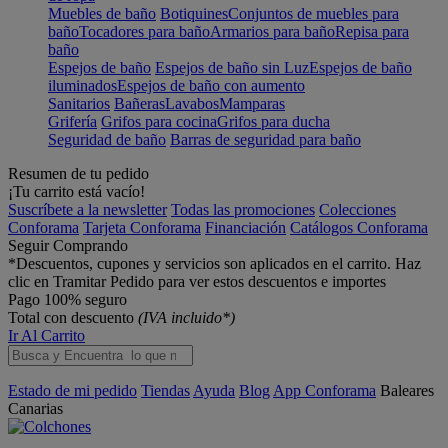
Muebles de baño
Botiquines
Conjuntos de muebles para
baño
Tocadores para baño
Armarios para baño
Repisa para
baño
Espejos de baño
Espejos de baño sin Luz
Espejos de baño
iluminados
Espejos de baño con aumento
Sanitarios
Bañeras
Lavabos
Mamparas
Grifería
Grifos para cocina
Grifos para ducha
Seguridad de baño
Barras de seguridad para baño
Resumen de tu pedido
¡Tu carrito está vacío!
Suscríbete a la newsletter
Todas las promociones
Colecciones
Conforama
Tarjeta Conforama
Financiación
Catálogos Conforama
Seguir Comprando
*Descuentos, cupones y servicios son aplicados en el carrito. Haz
clic en Tramitar Pedido para ver estos descuentos e importes
Pago 100% seguro
Total con descuento
(IVA incluido*)
Ir Al Carrito
Estado de mi pedido
Tiendas
Ayuda
Blog
App Conforama
Baleares
Canarias