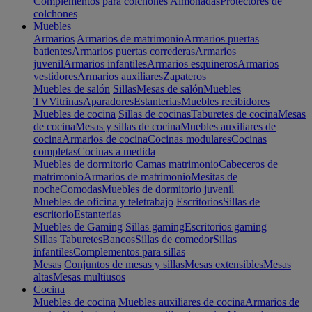
Complementos para colchones
Almohadas
Protectores de
colchones
Muebles
Armarios
Armarios de matrimonio
Armarios puertas
batientes
Armarios puertas correderas
Armarios
juvenil
Armarios infantiles
Armarios esquineros
Armarios
vestidores
Armarios auxiliares
Zapateros
Muebles de salón
Sillas
Mesas de salón
Muebles
TV
Vitrinas
Aparadores
Estanterias
Muebles recibidores
Muebles de cocina
Sillas de cocinas
Taburetes de cocina
Mesas
de cocina
Mesas y sillas de cocina
Muebles auxiliares de
cocina
Armarios de cocina
Cocinas modulares
Cocinas
completas
Cocinas a medida
Muebles de dormitorio
Camas matrimonio
Cabeceros de
matrimonio
Armarios de matrimonio
Mesitas de
noche
Comodas
Muebles de dormitorio juvenil
Muebles de oficina y teletrabajo
Escritorios
Sillas de
escritorio
Estanterías
Muebles de Gaming
Sillas gaming
Escritorios gaming
Sillas
Taburetes
Bancos
Sillas de comedor
Sillas
infantiles
Complementos para sillas
Mesas
Conjuntos de mesas y sillas
Mesas extensibles
Mesas
altas
Mesas multiusos
Cocina
Muebles de cocina
Muebles auxiliares de cocina
Armarios de