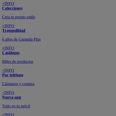
+INFO
Colecciones
Crea tu propio estilo
+INFO
Tranquilidad
6 años de Garantía Plus
+INFO
Catálogos
Miles de productos
+INFO
Por teléfono
Llámanos y compra
+INFO
Nueva app
Todo en tu móvil
+INFO