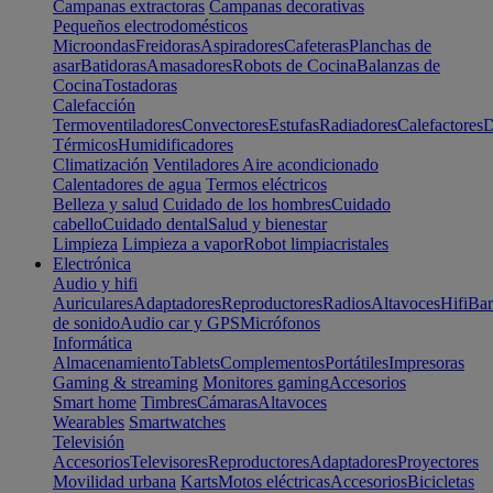
Campanas extractoras
Campanas decorativas
Pequeños electrodomésticos
Microondas
Freidoras
Aspiradores
Cafeteras
Planchas de
asar
Batidoras
Amasadores
Robots de Cocina
Balanzas de
Cocina
Tostadoras
Calefacción
Termoventiladores
Convectores
Estufas
Radiadores
Calefactores
D
Térmicos
Humidificadores
Climatización
Ventiladores
Aire acondicionado
Calentadores de agua
Termos eléctricos
Belleza y salud
Cuidado de los hombres
Cuidado
cabello
Cuidado dental
Salud y bienestar
Limpieza
Limpieza a vapor
Robot limpiacristales
Electrónica
Audio y hifi
Auriculares
Adaptadores
Reproductores
Radios
Altavoces
Hifi
Bar
de sonido
Audio car y GPS
Micrófonos
Informática
Almacenamiento
Tablets
Complementos
Portátiles
Impresoras
Gaming & streaming
Monitores gaming
Accesorios
Smart home
Timbres
Cámaras
Altavoces
Wearables
Smartwatches
Televisión
Accesorios
Televisores
Reproductores
Adaptadores
Proyectores
Movilidad urbana
Karts
Motos eléctricas
Accesorios
Bicicletas