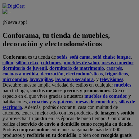
¡Nueva app!
Conforama, tu tienda de muebles,
decoración y electrodomésticos
Conforama
es tu tienda de
sofás
,
sofá cama
,
sofá chaise longue
,
sillón
,
sillón relax
,
colchones
,
muebles de salón
,
mesas comedor
,
dormitorio de juvenil
,
dormitorio de matrimonio
,
canapés
,
cocinas a medida
,
decoración
,
electrodomésticos
,
frigoríficos
,
microondas
,
lavavajillas
,
lavadora secadora
, y
televisiones
.
Descubre nuestra amplia variedad de estilos en cualquier
muebles
para tu hogar,
con los mejores precios y promociones
. Crea el
espacio en el que vives gracias a nuestros
muebles de comedor
y
habitaciones,
armarios
y
zapateros
,
mesas de comedor
y
sillas de
escritorio
. Además, podrás decorar tu casa con multitud de
artículos, tener el mejor ocio con los productos de
imagen y sonido
y aprovechar tu
jardín
en las épocas de buen tiempo. Conforama
realiza el
servicio de envío a domicilio como recogida en tienda.
Podrás
comprar online
entre nuestra gama de más de 7.000
productos y
recibirlo en tu domicilio
, o bien con
recogida gratis