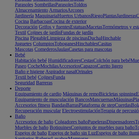
Parasoles
Sombrillas
Parasoles
Toldos
Almacenamiento
Armarios
Arcones
Jardinería
Maquinaria
Huertos Urbanos
Riego
Plantas
Jardineras
C
Cocina
Barbacoas
Cocina de exterior
Decoración
Grifos y fuentes
Estatuas
Macetas
Termómetros y est
Textil
Cojines de jardín
Fundas de jardín
Piscina
Plegable
Limpieza de piscinas
Ducha
Hinchable
Juguetes
Columpios
Toboganes
Hinchables
Casitas
Mascotas
Comederos
Jaulas
Casetas para mascotas
Bebé
Habitación bebé
Humidificadores
Cestas
Colchón para bebé
Mueb
Paseo
Coche
Mochilas
Accesorios
Capazos
Carrito ligero
Baño e higiene
Aspirador nasal
Orinales
Textil bebé
Cojines
Funda
Seguridad
Barreras
Deporte
Equipamiento de cardio
Máquinas de remo
Bicicletas spinning
E
Equipamiento de musculación
Bancos
Mancuernas
Máquinas
Pla
Accesorios fitness
Bandas
Barras
Plataforma de step
Cuerdas
Bola
Recuperación muscular
Electroestimulación
Terapia de percusi
Baño
Accesorios de baño
Colgadores baño
Papeleras
Dispensadores
To
Muebles de baño
Botiquines
Conjuntos de muebles para baño
To
Espejos de baño
Espejos de baño sin Luz
Espejos de baño ilum
Sanitarios
Bañeras
Lavabos
Mamparas