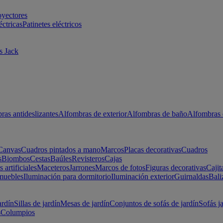
oyectores
éctricas
Patinetes eléctricos
s Jack
ras antideslizantes
Alfombras de exterior
Alfombras de baño
Alfombras 
Canvas
Cuadros pintados a mano
Marcos
Placas decorativas
Cuadros
s
Biombos
Cestas
Baúles
Revisteros
Cajas
s artificiales
Maceteros
Jarrones
Marcos de fotos
Figuras decorativas
Cajit
muebles
Iluminación para dormitorio
Iluminación exterior
Guirnaldas
Bali
ardín
Sillas de jardín
Mesas de jardín
Conjuntos de sofás de jardín
Sofás j
s
Columpios