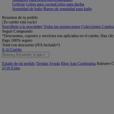
Grifería
Grifos para cocina
Grifos para ducha
Seguridad de baño
Barras de seguridad para baño
Resumen de tu pedido
¡Tu carrito está vacío!
Suscríbete a la newsletter
Todas las promociones
Colecciones Confo
Seguir Comprando
*Descuentos, cupones y servicios son aplicados en el carrito. Haz cli
Pago 100% seguro
Total con descuento
(IVA incluido*)
Ir Al Carrito
Estado de mi pedido
Tiendas
Ayuda
Blog
App Conforama
Baleares
C