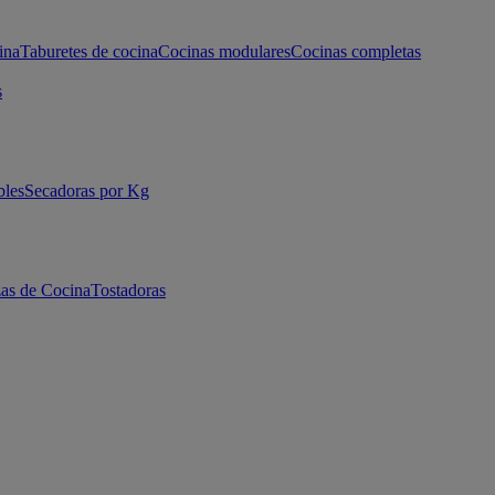
ina
Taburetes de cocina
Cocinas modulares
Cocinas completas
s
bles
Secadoras por Kg
as de Cocina
Tostadoras