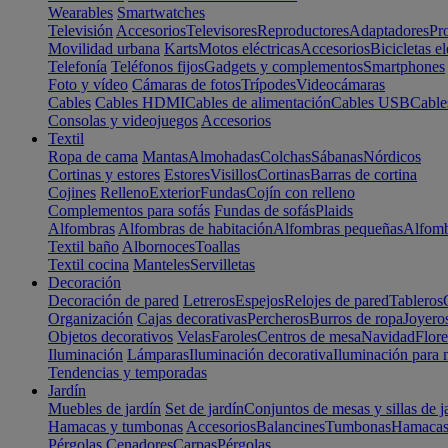
Wearables
Smartwatches
Televisión
Accesorios
Televisores
Reproductores
Adaptadores
Pr
Movilidad urbana
Karts
Motos eléctricas
Accesorios
Bicicletas el
Telefonía
Teléfonos fijos
Gadgets y complementos
Smartphones
Foto y vídeo
Cámaras de fotos
Trípodes
Videocámaras
Cables
Cables HDMI
Cables de alimentación
Cables USB
Cable
Consolas y videojuegos
Accesorios
Textil
Ropa de cama
Mantas
Almohadas
Colchas
Sábanas
Nórdicos
Cortinas y estores
Estores
Visillos
Cortinas
Barras de cortina
Cojines
Relleno
Exterior
Fundas
Cojín con relleno
Complementos para sofás
Fundas de sofás
Plaids
Alfombras
Alfombras de habitación
Alfombras pequeñas
Alfomb
Textil baño
Albornoces
Toallas
Textil cocina
Manteles
Servilletas
Decoración
Decoración de pared
Letreros
Espejos
Relojes de pared
Tableros
Organización
Cajas decorativas
Percheros
Burros de ropa
Joyero
Objetos decorativos
Velas
Faroles
Centros de mesa
Navidad
Flore
Iluminación
Lámparas
Iluminación decorativa
Iluminación para 
Tendencias y temporadas
Jardín
Muebles de jardín
Set de jardín
Conjuntos de mesas y sillas de j
Hamacas y tumbonas
Accesorios
Balancines
Tumbonas
Hamaca
Pérgolas
Cenadores
Carpas
Pérgolas