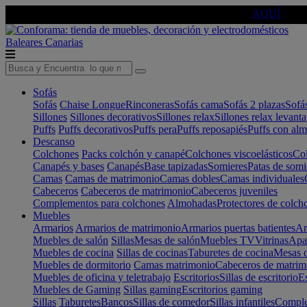
🔵Cambia tu electro con
-10% EXTRA
de descuento ☑️
AQUÍ
Baleares
Canarias
Sofás
Sofás
Chaise Longue
Rinconeras
Sofás cama
Sofás 2 plazas
Sofá
Sillones
Sillones decorativos
Sillones relax
Sillones relax levant
Puffs
Puffs decorativos
Puffs pera
Puffs reposapiés
Puffs con al
Descanso
Colchones
Packs colchón y canapé
Colchones viscoelásticos
Col
Canapés y bases
Canapés
Base tapizadas
Somieres
Patas de somi
Camas
Camas de matrimonio
Camas dobles
Camas individuales
Cabeceros
Cabeceros de matrimonio
Cabeceros juveniles
Complementos para colchones
Almohadas
Protectores de colch
Muebles
Armarios
Armarios de matrimonio
Armarios puertas batientes
Ar
Muebles de salón
Sillas
Mesas de salón
Muebles TV
Vitrinas
Apa
Muebles de cocina
Sillas de cocinas
Taburetes de cocina
Mesas d
Muebles de dormitorio
Camas matrimonio
Cabeceros de matrim
Muebles de oficina y teletrabajo
Escritorios
Sillas de escritorio
Es
Muebles de Gaming
Sillas gaming
Escritorios gaming
Sillas
Taburetes
Bancos
Sillas de comedor
Sillas infantiles
Complem