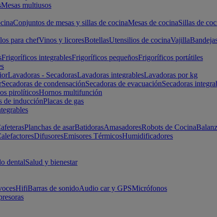
s
Mesas multiusos
cina
Conjuntos de mesas y sillas de cocina
Mesas de cocina
Sillas de coc
los para chef
Vinos y licores
Botellas
Utensilios de cocina
Vajilla
Bandeja
s
Frigoríficos integrables
Frigoríficos pequeños
Frigoríficos portátiles
es
ior
Lavadoras - Secadoras
Lavadoras integrables
Lavadoras por kg
r
Secadoras de condensación
Secadoras de evacuación
Secadoras integra
s pirolíticos
Hornos multifunción
s de inducción
Placas de gas
ntegrables
afeteras
Planchas de asar
Batidoras
Amasadores
Robots de Cocina
Balanz
alefactores
Difusores
Emisores Térmicos
Humidificadores
o dental
Salud y bienestar
voces
Hifi
Barras de sonido
Audio car y GPS
Micrófonos
presoras