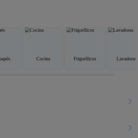
napés
Cocina
Frigoríficos
Lavadoras