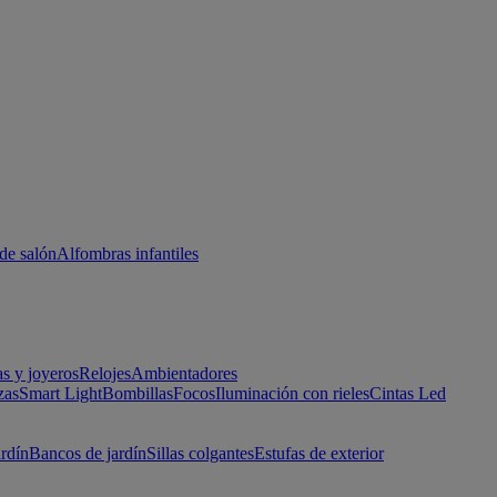
de salón
Alfombras infantiles
as y joyeros
Relojes
Ambientadores
zas
Smart Light
Bombillas
Focos
Iluminación con rieles
Cintas Led
ardín
Bancos de jardín
Sillas colgantes
Estufas de exterior