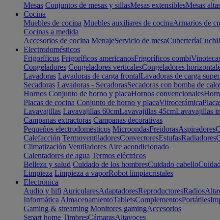
Mesas
Conjuntos de mesas y sillas
Mesas extensibles
Mesas alta
Cocina
Muebles de cocina
Muebles auxiliares de cocina
Armarios de co
Cocinas a medida
Accesorios de cocina
Menaje
Servicio de mesa
Cubertería
Cuchil
Electrodomésticos
Frigoríficos
Frigoríficos americanos
Frigoríficos combi
Vinoteca
Congeladores
Congeladores verticales
Congeladores horizontal
Lavadoras
Lavadoras de carga frontal
Lavadoras de carga super
Secadoras
Lavadoras - Secadoras
Secadoras con bomba de calo
Hornos
Conjunto de horno y placa
Hornos convencionales
Horno
Placas de cocina
Conjunto de horno y placa
Vitrocerámica
Placa
Lavavajillas
Lavavajillas 60cm
Lavavajillas 45cm
Lavavajillas i
Campanas extractoras
Campanas decorativas
Pequeños electrodomésticos
Microondas
Freidoras
Aspiradores
C
Calefacción
Termoventiladores
Convectores
Estufas
Radiadores
C
Climatización
Ventiladores
Aire acondicionado
Calentadores de agua
Termos eléctricos
Belleza y salud
Cuidado de los hombres
Cuidado cabello
Cuidad
Limpieza
Limpieza a vapor
Robot limpiacristales
Electrónica
Audio y hifi
Auriculares
Adaptadores
Reproductores
Radios
Alta
Informática
Almacenamiento
Tablets
Complementos
Portátiles
Im
Gaming & streaming
Monitores gaming
Accesorios
Smart home
Timbres
Cámaras
Altavoces