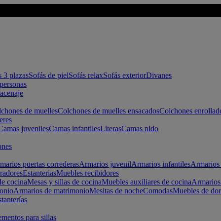
s 3 plazas
Sofás de piel
Sofás relax
Sofás exterior
Divanes
apersonas
macenaje
chones de muelles
Colchones de muelles ensacados
Colchones enrollad
eres
Camas juveniles
Camas infantiles
Literas
Camas nido
ones
marios puertas correderas
Armarios juvenil
Armarios infantiles
Armarios 
radores
Estanterias
Muebles recibidores
e cocina
Mesas y sillas de cocina
Muebles auxiliares de cocina
Armarios
onio
Armarios de matrimonio
Mesitas de noche
Comodas
Muebles de dor
tanterías
entos para sillas