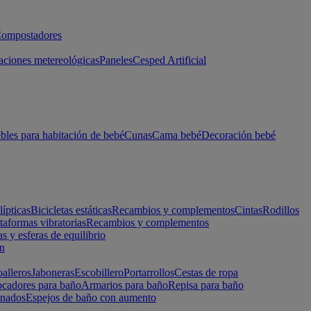
ompostadores
aciones metereológicas
Paneles
Cesped Artificial
les para habitación de bebé
Cunas
Cama bebé
Decoración bebé
lípticas
Bicicletas estáticas
Recambios y complementos
Cintas
Rodillos
taformas vibratorias
Recambios y complementos
s y esferas de equilibrio
ón
alleros
Jaboneras
Escobillero
Portarrollos
Cestas de ropa
cadores para baño
Armarios para baño
Repisa para baño
inados
Espejos de baño con aumento