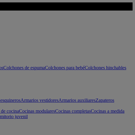
os
Colchones de espuma
Colchones para bebé
Colchones hinchables
esquineros
Armarios vestidores
Armarios auxiliares
Zapateros
 de cocina
Cocinas modulares
Cocinas completas
Cocinas a medida
mitorio juvenil